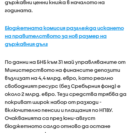
държавни ценни книжа в началото на
годината.
Бюджетната комисия разглежда искането
на правителството за нов размер на
държавния дълг
По данни на БНБ към 31 май управляваните от
Министерството на финансите депозити
възлизат на 4,4 млрд. евро, като реално
свободният ресурс (без Сребърния фонд) е
около 2 млрд. евро. Тези средства трябва да
покриват широк набор от разходи -
включително пенсии и плащания по НПВУ.
Очакванията са през юни-август
бюджетното салдо отново да остане