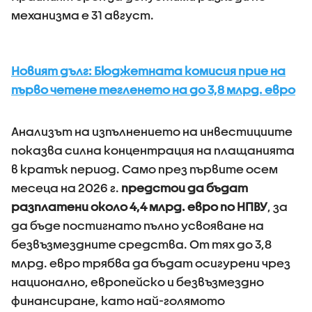
механизма е 31 август.
Новият дълг: Бюджетната комисия прие на
първо четене тегленето на до 3,8 млрд. евро
Анализът на изпълнението на инвестициите
показва силна концентрация на плащанията
в кратък период. Само през първите осем
месеца на 2026 г.
предстои да бъдат
разплатени около 4,4 млрд. евро по НПВУ
, за
да бъде постигнато пълно усвояване на
безвъзмездните средства. От тях до 3,8
млрд. евро трябва да бъдат осигурени чрез
национално, европейско и безвъзмездно
финансиране, като най-голямото