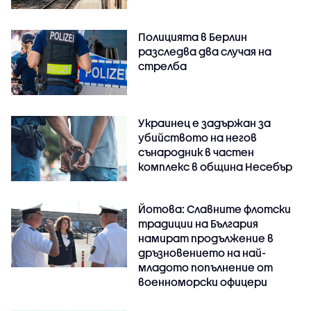
Полицията в Берлин
разследва два случая на
стрелба
Украинец е задържан за
убийството на негов
сънародник в частен
комплекс в община Несебър
Йотова: Славните флотски
традиции на България
намират продължение в
дръзновението на най-
младото попълнение от
военноморски офицери