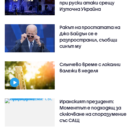
при руски атаки срещу
Източна Украйна
Ракът на простатата на
Джо Байдън се е
разпространил, съобщи
синът му
Слънчево време с локални
валежи в неделя
Иранският президент:
Моментът е подходящ за
сключване на споразумение
със САЩ