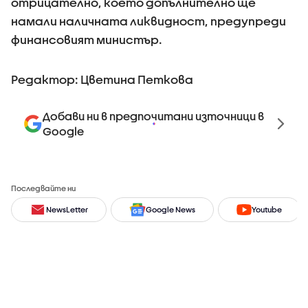
отрицателно, което допълнително ще
намали наличната ликвидност, предупреди
финансовият министър.
Редактор: Цветина Петкова
Добави ни в предпочитани източници в
Google
Последвайте ни
NewsLetter
Google News
Youtube