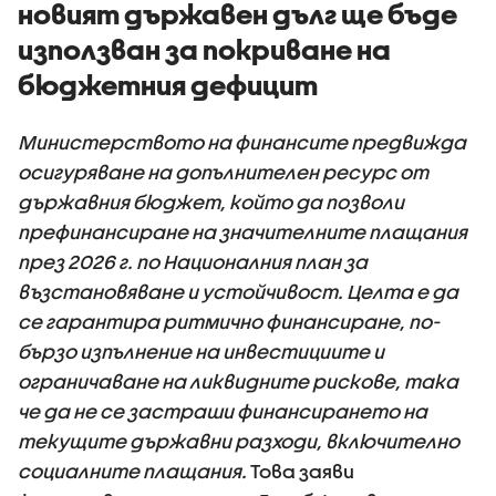
новият държавен дълг ще бъде
използван за покриване на
бюджетния дефицит
Министерството на финансите предвижда
осигуряване на допълнителен ресурс от
държавния бюджет, който да позволи
префинансиране на значителните плащания
през 2026 г. по Националния план за
възстановяване и устойчивост. Целта е да
се гарантира ритмично финансиране, по-
бързо изпълнение на инвестициите и
ограничаване на ликвидните рискове, така
че да не се застраши финансирането на
текущите държавни разходи, включително
социалните плащания.
Това заяви