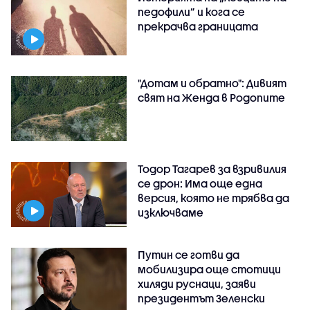
педофили” и кога се
прекрачва границата
"Дотам и обратно": Дивият
свят на Женда в Родопите
Тодор Тагарев за взривилия
се дрон: Има още една
версия, която не трябва да
изключваме
Путин се готви да
мобилизира още стотици
хиляди руснаци, заяви
президентът Зеленски