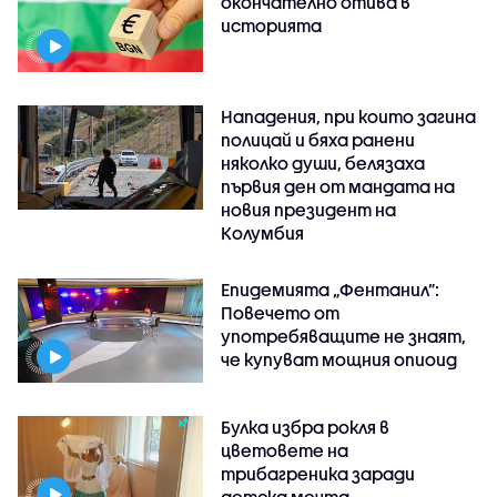
окончателно отива в
историята
Нападения, при които загина
полицай и бяха ранени
няколко души, белязаха
първия ден от мандата на
новия президент на
Колумбия
Епидемията „Фентанил”:
Повечето от
употребяващите не знаят,
че купуват мощния опиоид
Булка избра рокля в
цветовете на
трибагреника заради
детска мечта