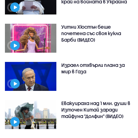
край на войната в Украйна
Уитни Хюстън беше
почетена със своя кукла
Барби (ВИДЕО)
Израел отхвърли плана за
мир в Газа
Евакуираха над 1 млн. души в
Източен Китай заради
тайфуна "Долфин" (ВИДЕО)