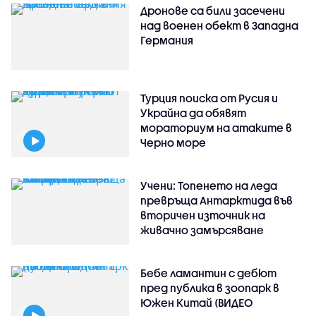
Дронове са били засечени
над военен обект в Западна
Германия
Турция поиска от Русия и
Украйна да обявят
мораториум на атаките в
Черно море
Учени: Топенето на леда
превръща Антарктида във
вторичен източник на
живачно замърсяване
Бебе ламантин с дебют
пред публика в зоопарк в
Южен Китай (ВИДЕО