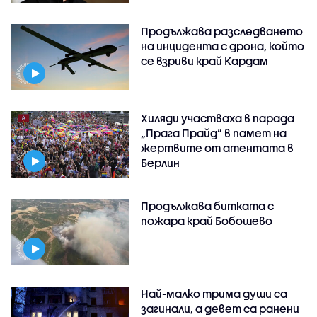
Продължава разследването
на инцидента с дрона, който
се взриви край Кардам
Хиляди участваха в парада
„Прага Прайд“ в памет на
жертвите от атентата в
Берлин
Продължава битката с
пожара край Бобошево
Най-малко трима души са
загинали, а девет са ранени