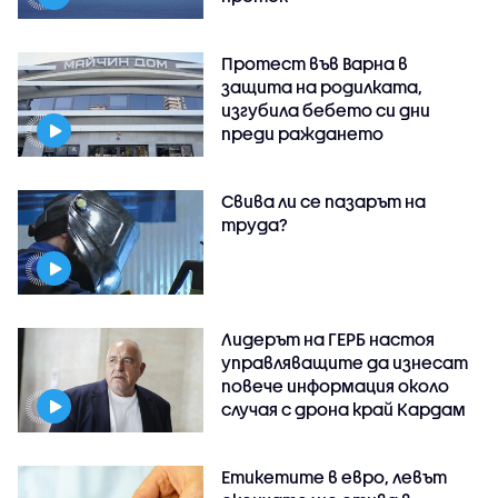
Протест във Варна в
защита на родилката,
изгубила бебето си дни
преди раждането
Свива ли се пазарът на
труда?
Лидерът на ГЕРБ настоя
управляващите да изнесат
повече информация около
случая с дрона край Кардам
Етикетите в евро, левът