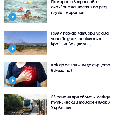
Поморие е в трескаво
очакване на шестия по ред
плувен маратон
Голям пожар затвори за два
часа Подбалканския път
край Сливен (ВИДЕО)
Как да се грижим за сърцето
в жегата?
25 ранени при сблъсък между
пътнически и товарен влак в
Хърватия