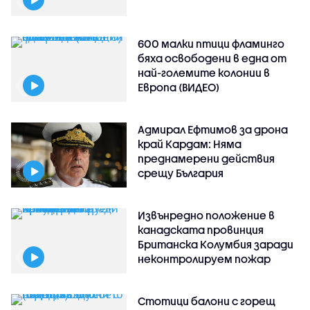
600 малки птици фламинго
бяха освободени в една от
най-големите колонии в
Европа (ВИДЕО)
Адмирал Ефтимов за дрона
край Кардам: Няма
преднамерени действия
срещу България
Извънредно положение в
канадската провинция
Британска Колумбия заради
неконтролируем пожар
Стотици балони с горещ