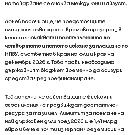
натоварване се очаква между юни и август.
Донев посочи още, че предстоящите
плащания съвпадат с времеви прозорец, в
който се
очакват и постъпленията по
четвъртото и петото искане за плащане по
НПВУ
, съответно в края на юли и края на
декември 2026 г. Това прави необходимо
държавният бюджет временно да осигури
средства чрез префинансиране.
Той допълни, че действащите фискални
ограничения не предвиждат достатъчен
ресурс за тази цел. Лимитът за поемане на
нов държавен дълг през 2026 г. е 1,41 млрд.
евро и вече е почти изчерпан чрез емисии на