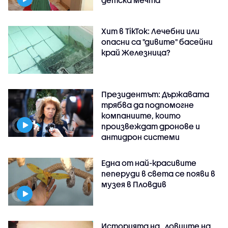
Хит в TikTok: Лечебни или
опасни са "дивите" басейни
край Железница?
Президентът: Държавата
трябва да подпомогне
компаниите, които
произвеждат дронове и
антидрон системи
Една от най-красивите
пеперуди в света се появи в
музея в Пловдив
Историята на „ловците на