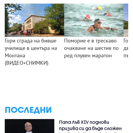
Гори сграда на бивше
Поморие е в трескаво
Гол
училище в центъра на
очакване на шестия по
два
Монтана
ред плувен маратон
път
(ВИДЕО+СНИМКИ)
ПОСЛЕДНИ
Папа Лъв XIV поднови
призива си да бъде сложен