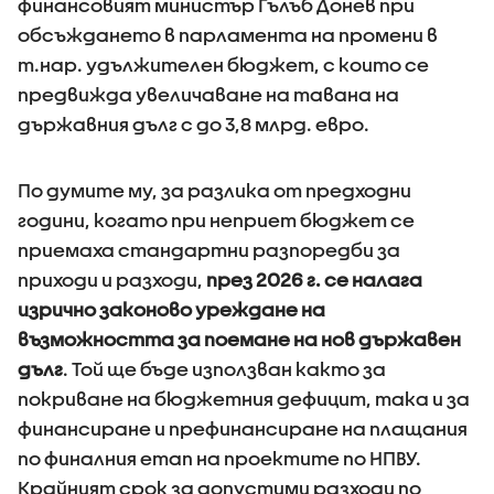
финансовият министър Гълъб Донев при
обсъждането в парламента на промени в
т.нар. удължителен бюджет, с които се
предвижда увеличаване на тавана на
държавния дълг с до 3,8 млрд. евро.
По думите му, за разлика от предходни
години, когато при неприет бюджет се
приемаха стандартни разпоредби за
приходи и разходи,
през 2026 г. се налага
изрично законово уреждане на
възможността за поемане на нов държавен
дълг
. Той ще бъде използван както за
покриване на бюджетния дефицит, така и за
финансиране и префинансиране на плащания
по финалния етап на проектите по НПВУ.
Крайният срок за допустими разходи по