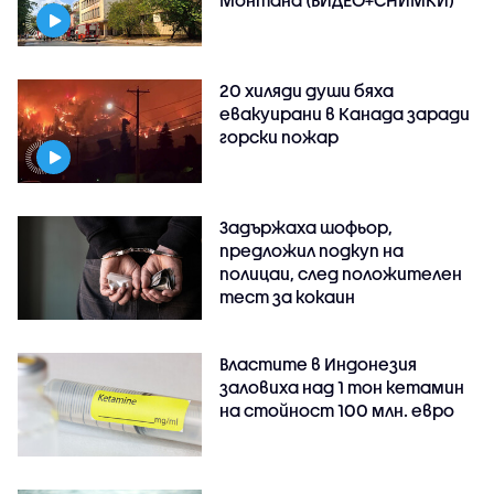
20 хиляди души бяха
евакуирани в Канада заради
горски пожар
Задържаха шофьор,
предложил подкуп на
полицаи, след положителен
тест за кокаин
Властите в Индонезия
заловиха над 1 тон кетамин
на стойност 100 млн. евро