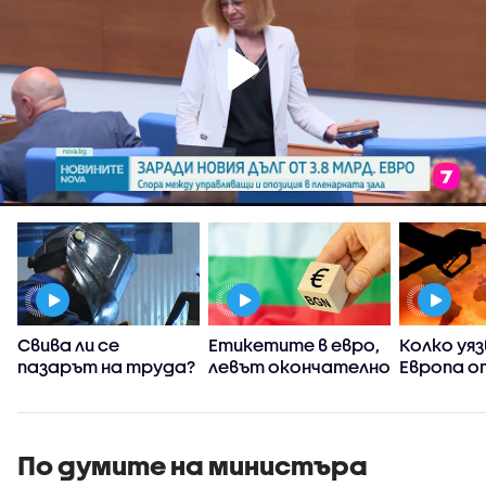
Свива ли се
Етикетите в евро,
Колко уяз
пазарът на труда?
левът окончателно
Европа о
отива в историята
конфликт
Близкия и
а
По думите на министъра