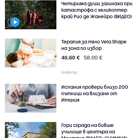
Четирима души загинаха при
катастрофа с хеликоптер
край Рио де Жанейро (ВИДЕО)
Терапия за тяло Vela Shape
на зона по избор
40.60 €
58.00 €
Grabo.bg
Испания провери близо 200
пътници на влизане от
Италия
Гори сграда на бивше
училище в центъра на
Монтана (ВИДЕО+СНИМКИ)