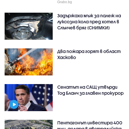
Grabo.bg
Задържаха мъж за палеж на
луксозна кола пред хотел в
Слънчев бряг (СНИМКИ)
Два пожара горят в област
Хасково
Сенатът на САЩ утвърди
Тод Бланч за главен прокурор
Пентагонът инвестира 400
млн. долара в австралийска