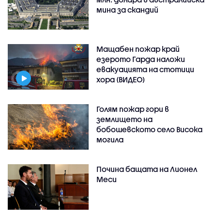
мина за скандий
Мащабен пожар край
езерото Гарда наложи
евакуацията на стотици
хора (ВИДЕО)
Голям пожар гори в
землището на
бобошевското село Висока
могила
Почина бащата на Лионел
Меси