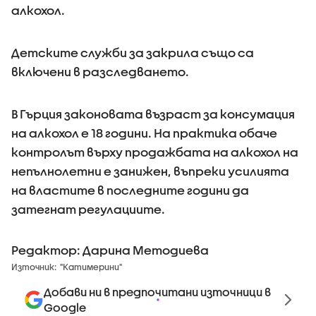
алкохол.
Детските служби за закрила също са
включени в разследването.
В Гърция законовата възраст за консумация
на алкохол е 18 години. На практика обаче
контролът върху продажбата на алкохол на
непълнолетни е занижен, въпреки усилията
на властите в последните години да
затегнат регулациите.
Редактор: Дарина Методиева
Източник:
"Катимерини"
Добави ни в предпочитани източници в
Google