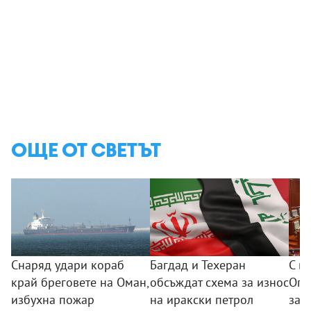
ОЩЕ ОТ СВЕТЪТ
Снаряд удари кораб
Багдад и Техеран
С ви
край бреговете на Оман,
обсъждат схема за износ
Опо
избухна пожар
на иракски петрол
зам