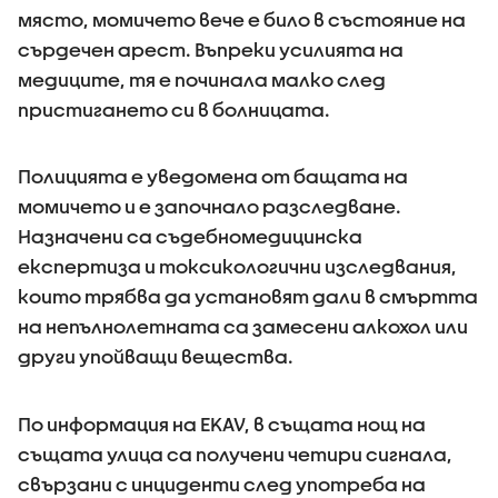
място, момичето вече е било в състояние на
сърдечен арест. Въпреки усилията на
медиците, тя е починала малко след
пристигането си в болницата.
Полицията е уведомена от бащата на
момичето и е започнало разследване.
Назначени са съдебномедицинска
експертиза и токсикологични изследвания,
които трябва да установят дали в смъртта
на непълнолетната са замесени алкохол или
други упойващи вещества.
По информация на EKAV, в същата нощ на
същата улица са получени четири сигнала,
свързани с инциденти след употреба на