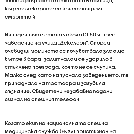
Тийнейджърката е откарана в болница,
където лекарите са констатирали
смъртта ѝ.
Инцидентът е станал около 01:50 ч. пред
заведение на улица „Декелеон“. Според
очевидци момичето се почувствало зле още
вътре в бара, залитнало и се ударило в
стъклена преграда, която не се счупила.
Малко след като напуснало заведението, тя
припаднала на тротоара и загубила
съзнание. Свидетели незабавно подали
сигнал на спешния телефон.
Когато екип на националната спешна
медицинска служба (EKAV) пристигнал на