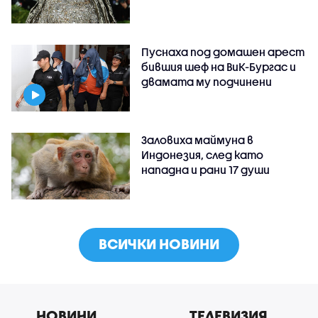
Пуснаха под домашен арест
бившия шеф на ВиК-Бургас и
двамата му подчинени
Заловиха маймуна в
Индонезия, след като
нападна и рани 17 души
ВСИЧКИ НОВИНИ
НОВИНИ
ТЕЛЕВИЗИЯ