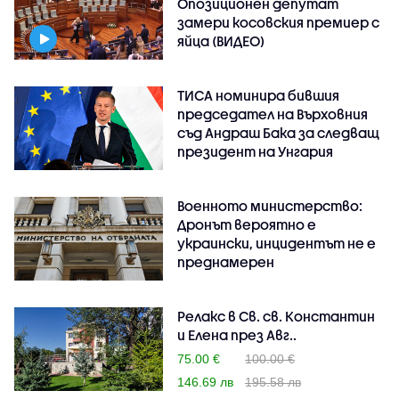
Опозиционен депутат
замери косовския премиер с
яйца (ВИДЕО)
ТИСА номинира бившия
председател на Върховния
съд Андраш Бака за следващ
президент на Унгария
Военното министерство:
Дронът вероятно е
украински, инцидентът не е
преднамерен
Релакс в Св. св. Константин
и Елена през Авг..
75.00 €
100.00 €
146.69 лв
195.58 лв