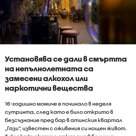
Установява се дали в смъртта
на непълнолетната са
замесени алкохол или
наркотични вещества
16-годишно момиче е починало в неделя
сутринта, след като е било открито в
безсъзнание пред бар в атинския квартал
„Гази“, известен с оживения си нощен живот.