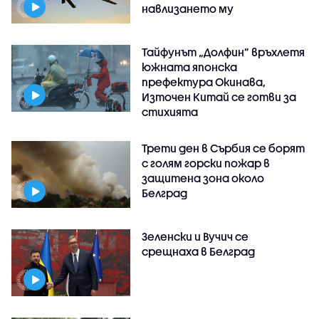
навлизането му
Тайфунът „Долфин” връхлетя
южната японска
префектура Окинава,
Източен Китай се готви за
стихията
Трети ден в Сърбия се борят
с голям горски пожар в
защитена зона около
Белград
Зеленски и Вучич се
срещнаха в Белград