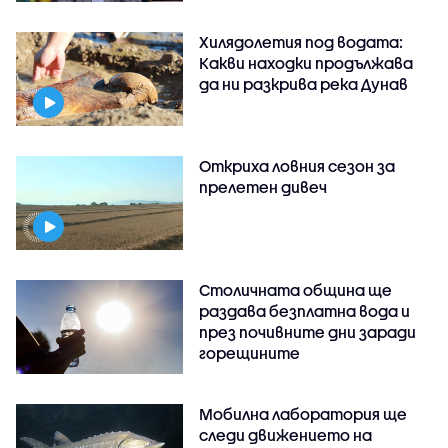
Хилядолетия под водата:
Какви находки продължава
да ни разкрива река Дунав
Откриха ловния сезон за
прелетен дивеч
Столичната община ще
раздава безплатна вода и
през почивните дни заради
горещините
Мобилна лаборатория ще
следи движението на