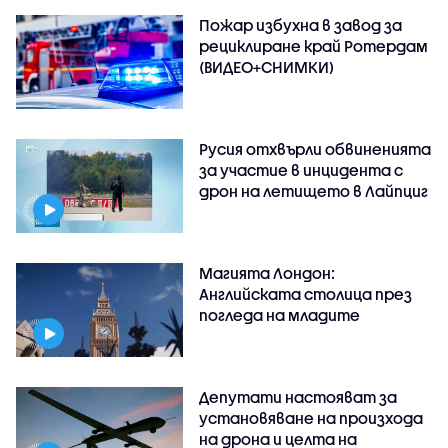
Пожар избухна в завод за
рециклиране край Ротердам
(ВИДЕО+СНИМКИ)
Русия отхвърли обвиненията
за участие в инцидента с
дрон на летището в Лайпциг
Магията Лондон:
Английската столица през
погледа на младите
Депутати настояват за
установяване на произхода
на дрона и целта на