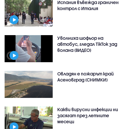
Испания въвежда граничен
контрол с Италия
Уволниха шофьор на
автобус, гледал TikTok зад
волана (ВИДЕО)
Овладян е пожарът край
Асеновград (СНИМКИ)
Какви вирусни инфекции ни
засягат през летните
месеци