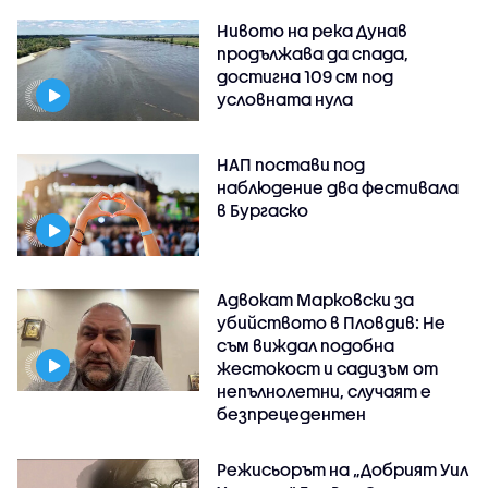
Нивото на река Дунав
продължава да спада,
достигна 109 см под
условната нула
НАП постави под
наблюдение два фестивала
в Бургаско
Адвокат Марковски за
убийството в Пловдив: Не
съм виждал подобна
жестокост и садизъм от
непълнолетни, случаят е
безпрецедентен
Режисьорът на „Добрият Уил