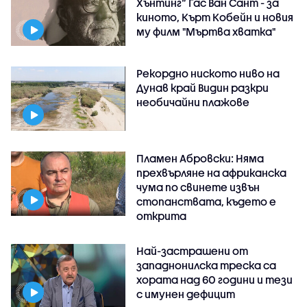
Хънтинг“ Гас Ван Сант - за
киното, Кърт Кобейн и новия
му филм "Мъртва хватка"
Рекордно ниското ниво на
Дунав край Видин разкри
необичайни плажове
Пламен Абровски: Няма
прехвърляне на африканска
чума по свинете извън
стопанствата, където е
открита
Най-застрашени от
западнонилска треска са
хората над 60 години и тези
с имунен дефицит