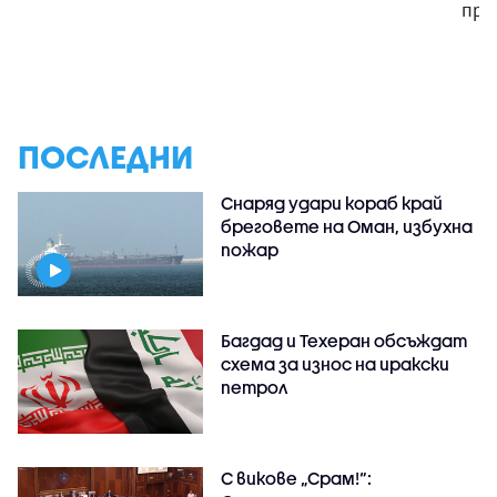
пре
ПОСЛЕДНИ
Снаряд удари кораб край
бреговете на Оман, избухна
пожар
Багдад и Техеран обсъждат
схема за износ на иракски
петрол
С викове „Срам!“: