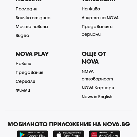
Последни
На живо
Всичко от днес
Лицата на NOVA
Моята новина
Предавания и
сериали
Видео
NOVA PLAY
ОЩЕ ОТ
NOVA
Новини
NOVA
Предавания
отговорност
Сериали
NOVA Кариери
Филми
News in English
МОБИЛНОТО ПРИЛОЖЕНИЕ НА NOVA.BG