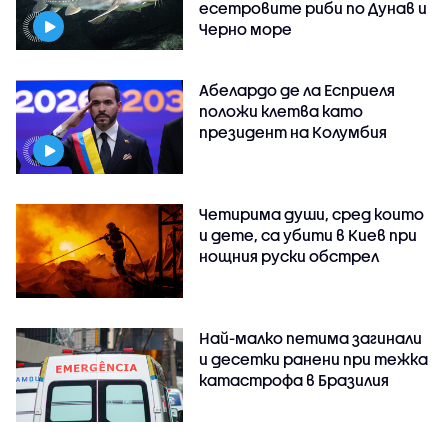
есетровите риби по Дунав и
Черно море
Абелардо де ла Есприеля
положи клетва като
президент на Колумбия
Четирима души, сред които
и дете, са убити в Киев при
нощния руски обстрел
Най-малко петима загинали
и десетки ранени при тежка
катастрофа в Бразилия