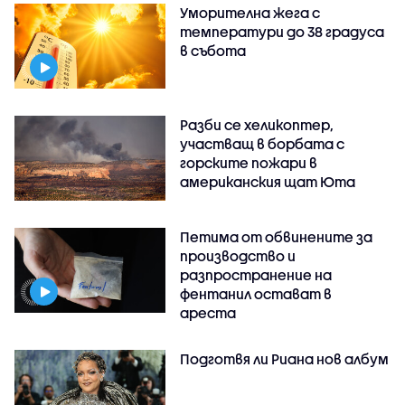
Уморителна жега с
температури до 38 градуса
в събота
Разби се хеликоптер,
участващ в борбата с
горските пожари в
американския щат Юта
Петима от обвинените за
производство и
разпространение на
фентанил остават в
ареста
Подготвя ли Риана нов албум