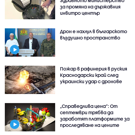
Здравното министерство
за промяна на държавния
инвитро център
Дрон е нахлул в българското
въздушно пространство
Пожар в рафинерия в руския
Краснодарски край след
украински удар с дронове
„Справедлива цена“: От
септември трябва да
заработят платформите за
проследяване на цените