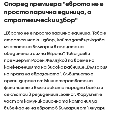
Според премиера "еврото не е
просто парична единица, а
стратегически избор"
„Еврото не е просто парична единица. Това е
стратегически избор, който затвърждава
мястото на България в сърцето на
обединена и силна Европа”. Това заяви
премиерът Росен Желязков по време на
конференцията на високо равнище „България
на прага на еврозоната”. Събитието е
организирано от Министерството на
финансите и Българската народна банка и
се състои в резиденция „Бояна”. Форумът е
част от комуникационната кампания за
въвеждане на еврото в България от 1 януари