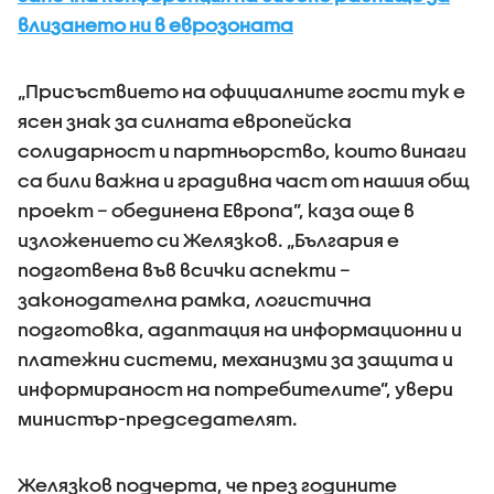
влизането ни в еврозоната
„Присъствието на официалните гости тук е
ясен знак за силната европейска
солидарност и партньорство, които винаги
са били важна и градивна част от нашия общ
проект – обединена Европа”, каза още в
изложението си Желязков. „България е
подготвена във всички аспекти –
законодателна рамка, логистична
подготовка, адаптация на информационни и
платежни системи, механизми за защита и
информираност на потребителите”, увери
министър-председателят.
Желязков подчерта, че през годините