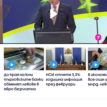
а
До края на юни
НСИ отчете 3,3%
В иконом
с
търговските банки
годишна инфлация
все още и
обменят левове в
през февруари
млрд. ле
евро безплатно