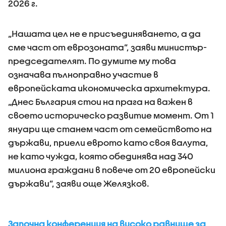
2026 г.
„Нашата цел не е присъединяването, а да
сме част от еврозоната”, заяви министър-
председателят. По думите му това
означава пълноправно участие в
европейската икономическа архитектура.
„Днес България стои на прага на важен в
своето историческо развитие момент. От 1
януари ще станем част от семейството на
държави, приели еврото като своя валута,
не като чужда, която обединява над 340
милиона граждани в повече от 20 европейски
държави”, заяви още Желязков.
Започна конференция на високо равнище за