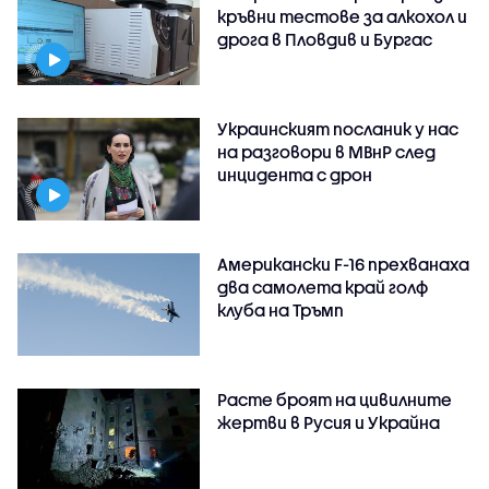
кръвни тестове за алкохол и
дрога в Пловдив и Бургас
Украинският посланик у нас
на разговори в МВнР след
инцидента с дрон
Американски F-16 прехванаха
два самолета край голф
клуба на Тръмп
Расте броят на цивилните
жертви в Русия и Украйна