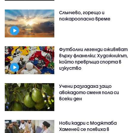
Слънчево, горещо и
пожароопасно време
Футболни легенди оживяват
върху фланелки: Художникът,
който превръща спорта в
изкуство
Учени разгадаха защо
авокадото сменя пола си
всеки ден
Нови кадри с Моджтаба
Хаменей се появиха в