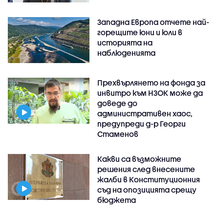
Западна Европа отчете най-
горещите юни и юли в
историята на
наблюденията
Прехвърлянето на фонда за
инвитро към НЗОК може да
доведе до
административен хаос,
предупреди д-р Георги
Стаменов
Какви са възможните
решения след внесените
жалби в Конституционния
съд на опозицията срещу
бюджета