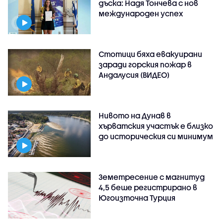
дъска: Надя Тончева с нов
международен успех
Стотици бяха евакуирани
заради горския пожар в
Андалусия (ВИДЕО)
Нивото на Дунав в
хърватския участък е близко
до историческия си минимум
Земетресение с магнитуд
4,5 беше регистрирано в
Югоизточна Турция