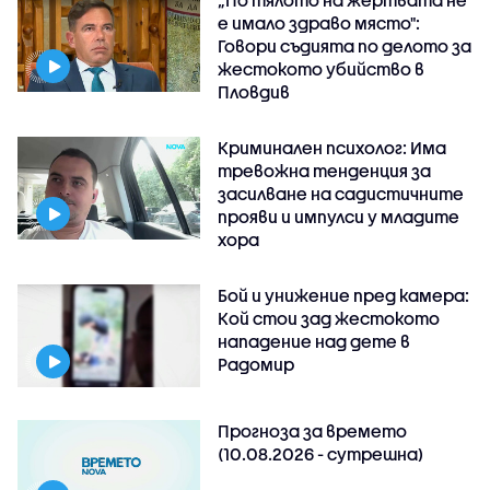
„По тялото на жертвата не
е имало здраво място":
Говори съдията по делото за
жестокото убийство в
Пловдив
Криминален психолог: Има
тревожна тенденция за
засилване на садистичните
прояви и импулси у младите
хора
Бой и унижение пред камера:
Кой стои зад жестокото
нападение над дете в
Радомир
Прогноза за времето
(10.08.2026 - сутрешна)