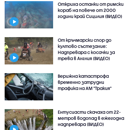
Откриха останки от римски
кораб на повече от 2000
години край Сицилия (ВИДЕО)
От кръчмарски спор до
култово състезание:
Надпревара с косачки за
трева в Англия (ВИДЕО)
Верижна катастрофа
временно затрудни
трафика на АМ "Тракия"
Ентусиасти скачаха от 22-
метров водопад в ежегодна
надпревара (ВИДЕО)