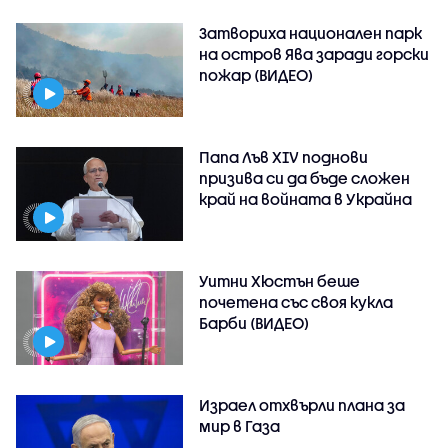
Затвориха национален парк
на остров Ява заради горски
пожар (ВИДЕО)
Папа Лъв XIV поднови
призива си да бъде сложен
край на войната в Украйна
Уитни Хюстън беше
почетена със своя кукла
Барби (ВИДЕО)
Израел отхвърли плана за
мир в Газа