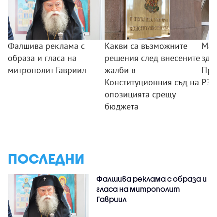
Фалшива реклама с
Какви са възможните
Мащ
образа и гласа на
решения след внесените
здр
митрополит Гавриил
жалби в
Пре
Конституционния съд на
РЗИ
опозицията срещу
бюджета
ПОСЛЕДНИ
Фалшива реклама с образа и
гласа на митрополит
Гавриил