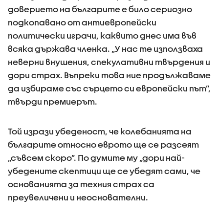
доверието на българите е било сериозно
подкопавано от антиевропейски
политически играчи, каквито днес има във
всяка държава членка. „У нас те използваха
неверни внушения, спекулативни твърдения и
дори страх. Въпреки това ние продължаваме
да избираме със сърцето си европейски път”,
твърди премиерът.
Той изрази убеденост, че колебанията на
българите относно еврото ще се разсеят
„съвсем скоро”. По думите му „дори най-
убедените скептици ще се убедят сами, че
основанията за техния страх са
преувеличени и неоснователни.