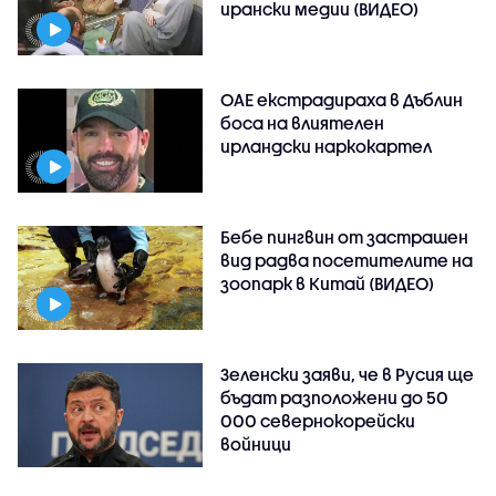
ирански медии (ВИДЕО)
ОАЕ екстрадираха в Дъблин
боса на влиятелен
ирландски наркокартел
Бебе пингвин от застрашен
вид радва посетителите на
зоопарк в Китай (ВИДЕО)
Зеленски заяви, че в Русия ще
бъдат разположени до 50
000 севернокорейски
войници