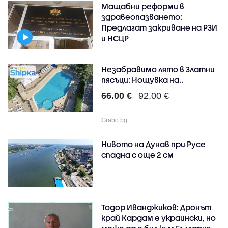
Мащабни реформи в
здравеопазването:
Предлагат закриване на РЗИ
и НСЦР
Незабравимо лято в Златни
пясъци: Нощувка на..
66.00 €
92.00 €
Grabo.bg
Нивото на Дунав при Русе
спадна с още 2 см
Тодор Иванджиков: Дронът
край Кардам е украински, но