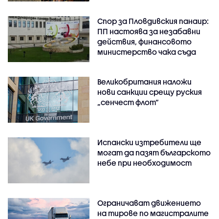
Спор за Пловдивския панаир:
ПП настоява за незабавни
действия, финансовото
министерство чака съда
Великобритания наложи
нови санкции срещу руския
„сенчест флот“
Испански изтребители ще
могат да пазят българското
небе при необходимост
Ограничават движението
на тирове по магистралите