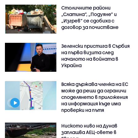
Столичните райони
„Слатина“, „Подуяне“ и
„Изгрев“ се сдобиха с
договор за почистване
Зеленски пристига в Сърбия
на първа визита след
началото на войната в
Украйна
Всяка държава членка на ЕС
може да реши да ограничи
споделянето в приложения
на информация къде има
проверки на пътя
Ниското ниво на Дунав
заплашва АЕЦ-овете в