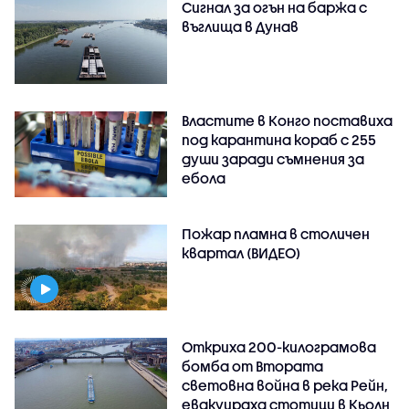
Сигнал за огън на баржа с
въглища в Дунав
Властите в Конго поставиха
под карантина кораб с 255
души заради съмнения за
ебола
Пожар пламна в столичен
квартал (ВИДЕО)
Откриха 200-килограмова
бомба от Втората
световна война в река Рейн,
евакуираха стотици в Кьолн