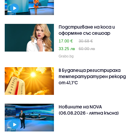
Подстригване на коса и
оформяне със сешоар
17.00 €
30.68 €
33.25 лв
60.00 лв
Grabo.bg
В Будапеща регистрираха
температуратурен рекорд
от 41,1°C
Новините на NOVA
(06.08.2026 - лятна късна)