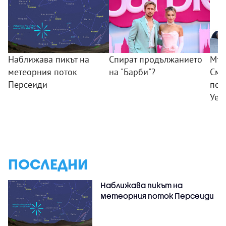
Наближава пикът на
Спират продължанието
Мъж
метеорния поток
на "Барби"?
Смъ
Персеиди
пок
Уел
ПОСЛЕДНИ
Наближава пикът на
метеорния поток Персеиди