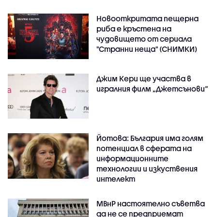
Новооткритата пещерна
риба е кръстена на
чудовището от сериала
"Странни неща" (СНИМКИ)
Джим Кери ще участва в
игралния филм „Джетсънови“
Йотова: България има голям
потенциал в сферата на
информационните
технологии и изкуствения
интелект
МВнР настоятелно съветва
да не се предприемат