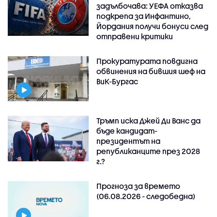
задълбочава: УЕФА отказва
подкрепа за Инфантино,
Йордания получи бонуси след
отправени критики
Прокуратурата повдигна
обвинения на бившия шеф на
ВиК-Бургас
Тръмп иска Джей Ди Ванс да
бъде кандидат-
президентът на
републиканците през 2028
г.?
Прогноза за времето
(06.08.2026 - следобедна)