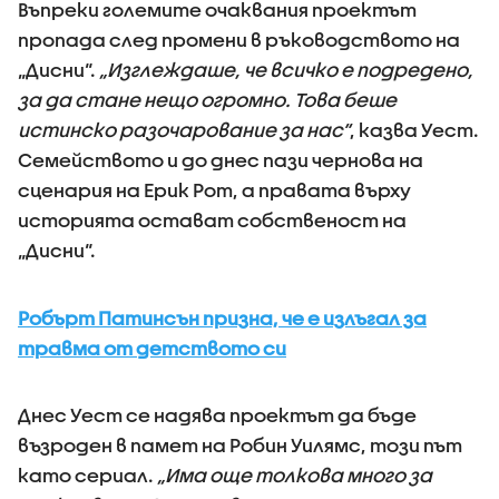
Въпреки големите очаквания проектът
пропада след промени в ръководството на
„Дисни“.
„Изглеждаше, че всичко е подредено,
за да стане нещо огромно. Това беше
истинско разочарование за нас“
, казва Уест.
Семейството и до днес пази чернова на
сценария на Ерик Рот, а правата върху
историята остават собственост на
„Дисни“.
Робърт Патинсън призна, че е излъгал за
травма от детството си
Днес Уест се надява проектът да бъде
възроден в памет на Робин Уилямс, този път
като сериал.
„Има още толкова много за