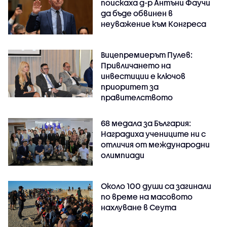
поискаха д-р Антъни Фаучи
да бъде обвинен в
неуважение към Конгреса
Вицепремиерът Пулев:
Привличането на
инвестиции е ключов
приоритет за
правителството
68 медала за България:
Наградиха учениците ни с
отличия от международни
олимпиади
Около 100 души са загинали
по време на масовото
нахлуване в Сеута