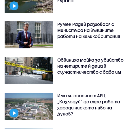
Европа
Румен Радев разговаря с
министъра на външните
работи на Великобритания
Обвиниха майка за убийство
на четирите ѝ деца в
съучастничество с баба им
Има ли опасност АЕЦ
„Козлодуй” да спре работа
заради ниското ниво на
Дунав?