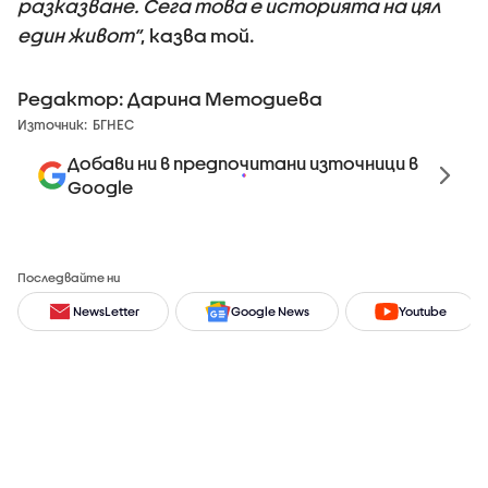
разказване. Сега това е историята на цял
един живот“
, казва той.
Редактор: Дарина Методиева
Източник:
БГНЕС
Добави ни в предпочитани източници в
Google
Последвайте ни
NewsLetter
Google News
Youtube