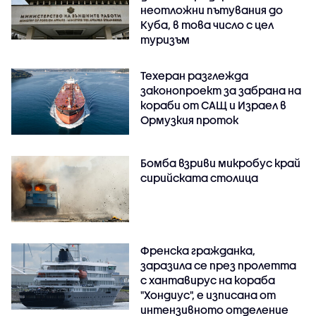
неотложни пътувания до
Куба, в това число с цел
туризъм
Техеран разглежда
законопроект за забрана на
кораби от САЩ и Израел в
Ормузкия проток
Бомба взриви микробус край
сирийската столица
Френска гражданка,
заразила се през пролетта
с хантавирус на кораба
"Хондиус", е изписана от
интензивното отделение