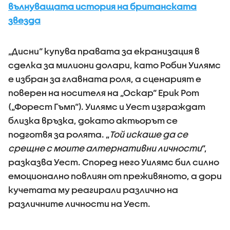
вълнуващата история на британската
звезда
„Дисни“ купува правата за екранизация в
сделка за милиони долари, като Робин Уилямс
е избран за главната роля, а сценарият е
поверен на носителя на „Оскар“ Ерик Рот
(„Форест Гъмп“). Уилямс и Уест изграждат
близка връзка, докато актьорът се
подготвя за ролята. „
Той искаше да се
срещне с моите алтернативни личности
“,
разказва Уест. Според него Уилямс бил силно
емоционално повлиян от преживяното, а дори
кучетата му реагирали различно на
различните личности на Уест.