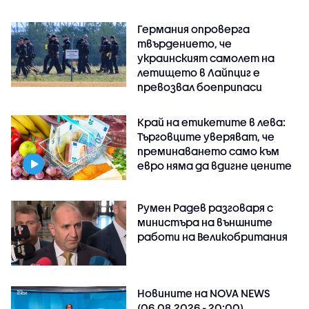
Германия опроверга
твърдението, че
украинският самолет на
летището в Лайпциг е
превозвал боеприпаси
Край на етикетите в лева:
Търговците уверяват, че
преминаването само към
евро няма да вдигне цените
Румен Радев разговаря с
министъра на външните
работи на Великобритания
Новините на NOVA NEWS
(06.08.2026 - 20:00)