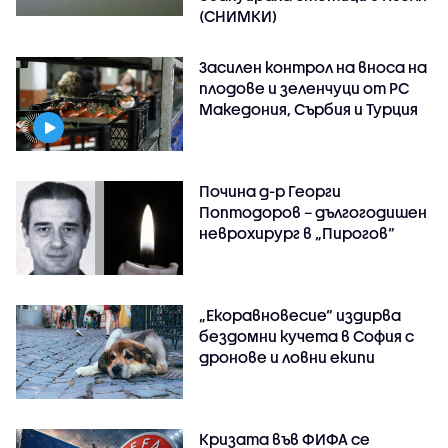
(СНИМКИ)
Засилен контрол на вноса на
плодове и зеленчуци от РС
Македония, Сърбия и Турция
Почина д-р Георги
Поптодоров – дългогодишен
неврохирург в „Пирогов“
„Екоравновесие“ издирва
бездомни кучета в София с
дронове и ловни екипи
Кризата във ФИФА се