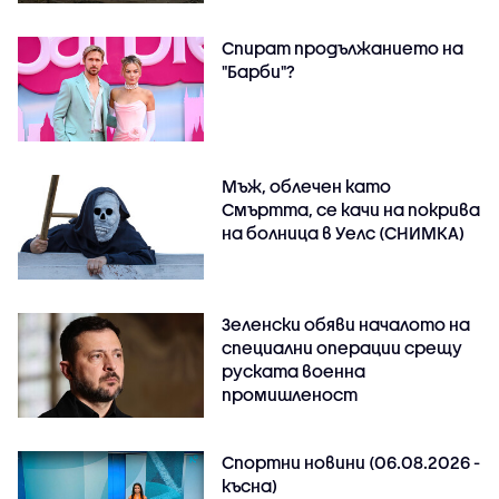
Спират продължанието на
"Барби"?
Мъж, облечен като
Смъртта, се качи на покрива
на болница в Уелс (СНИМКА)
Зеленски обяви началото на
специални операции срещу
руската военна
промишленост
Спортни новини (06.08.2026 -
късна)