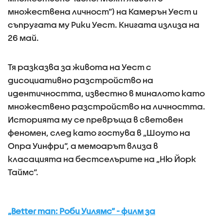
множествена личност“) на Камерън Уест и
съпругата му Рики Уест. Книгата излиза на
26 май.
Тя разказва за живота на Уест с
дисоциативно разстройство на
идентичността, известно в миналото като
множествено разстройство на личността.
Историята му се превръща в световен
феномен, след като гостува в „Шоуто на
Опра Уинфри“, а мемоарът влиза в
класацията на бестселърите на „Ню Йорк
Таймс“.
„Better man: Роби Уилямс” - филм за