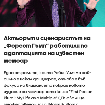
Актьорът и сценаристът на
„Форест Гъмп“ работили по
адаптацията на известен
мемоар
Една от ролите, които Робин Уилямс най-
силно е искал да изиграе, отново е във
фокуса на вниманието покрай новото
издание на мемоарната книга "First Person
Plural: My Life as a Multiple" („Първо лице
множествено число: Моят живот с