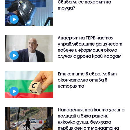
Свива ли се пазарът на
труда?
Лидерът на ГЕРБ настоя
управляващите да изнесат
повече информация около
случая с дрона край Кардам
Етикетите в евро, левът
окончателно отива в
историята
Нападения, при които загина
полицай и бяха ранени
няколко души, белязаха
първия ден от мандата на