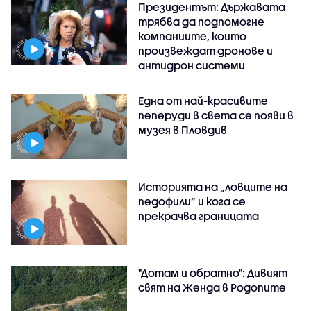
Президентът: Държавата
трябва да подпомогне
компаниите, които
произвеждат дронове и
антидрон системи
Една от най-красивите
пеперуди в света се появи в
музея в Пловдив
Историята на „ловците на
педофили” и кога се
прекрачва границата
"Дотам и обратно": Дивият
свят на Женда в Родопите