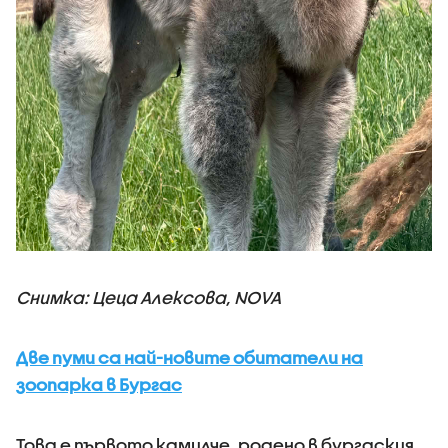
Снимка: Цеца Алексова, NOVA
Две пуми са най-новите обитатели на
зоопарка в Бургас
Това е първото камилче, родено в бургаския