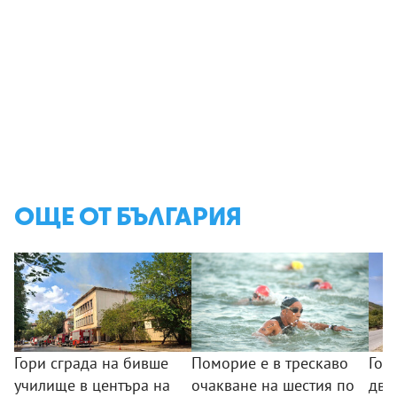
ОЩЕ ОТ БЪЛГАРИЯ
Гори сграда на бивше
Поморие е в трескаво
Гол
училище в центъра на
очакване на шестия по
два