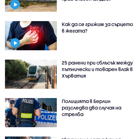
Как да се грижим за сърцето
в жегата?
25 ранени при сблъсък между
пътнически и товарен влак в
Хърватия
Полицията в Берлин
разследва два случая на
стрелба