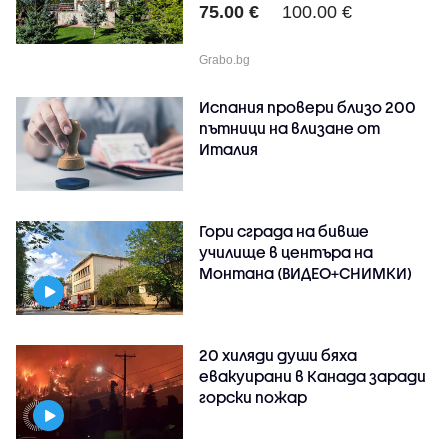
75.00 €
100.00 €
Grabo.bg
Испания провери близо 200
пътници на влизане от
Италия
Гори сграда на бивше
училище в центъра на
Монтана (ВИДЕО+СНИМКИ)
20 хиляди души бяха
евакуирани в Канада заради
горски пожар