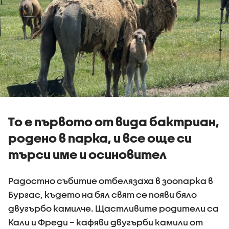
То е първото от вида бактриан,
родено в парка, и все още си
търси име и осиновител
Радостно събитие отбелязаха в зоопарка в
Бургас, където на бял свят се появи бяло
двугърбо камилче. Щастливите родители са
Кали и Фреди – кафяви двугърби камили от