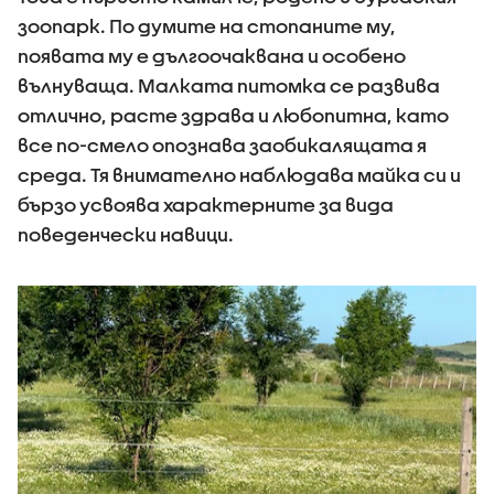
зоопарк. По думите на стопаните му,
появата му е дългоочаквана и особено
вълнуваща. Малката питомка се развива
отлично, расте здрава и любопитна, като
все по-смело опознава заобикалящата я
среда. Тя внимателно наблюдава майка си и
бързо усвоява характерните за вида
поведенчески навици.