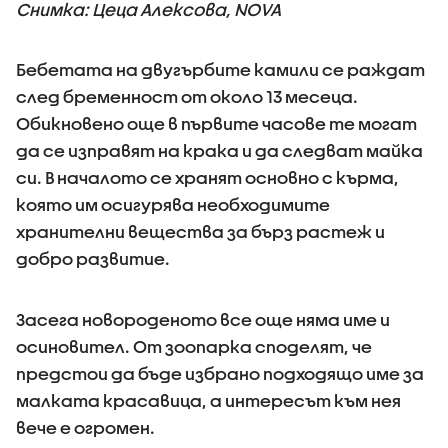
Снимка: Цеца Алексова, NOVA
Бебетата на двугърбите камили се раждат
след бременност от около 13 месеца.
Обикновено още в първите часове те могат
да се изправят на крака и да следват майка
си. В началото се хранят основно с кърма,
която им осигурява необходимите
хранителни вещества за бърз растеж и
добро развитие.
Засега новороденото все още няма име и
осиновител. От зоопарка споделят, че
предстои да бъде избрано подходящо име за
малката красавица, а интересът към нея
вече е огромен.