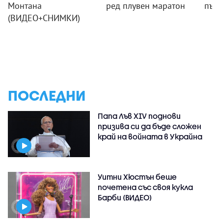
Монтана
ред плувен маратон
път
(ВИДЕО+СНИМКИ)
ПОСЛЕДНИ
Папа Лъв XIV поднови
призива си да бъде сложен
край на войната в Украйна
Уитни Хюстън беше
почетена със своя кукла
Барби (ВИДЕО)