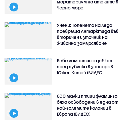
мораториум на атаките в
Черно море
Учени: Топенето на леда
превръща Антарктида във
вторичен източник на
живачно замърсяване
Бебе ламантин с дебют
пред публика в зоопарк в
Южен Китай (ВИДЕО
600 малки птици фламинго
бяха освободени в една от
най-големите колонии в
Европа (ВИДЕО)