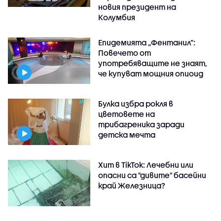
новия президент на
Колумбия
Епидемията „Фентанил”:
Повечето от
употребяващите не знаят,
че купуват мощния опиоид
Булка избра рокля в
цветовете на
трибагреника заради
детска мечта
Хит в TikTok: Лечебни или
опасни са "дивите" басейни
край Железница?