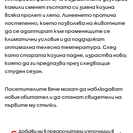
камили сменят гъстата си зимна козина
всяка пролет и лято. Линеенето протича
постепенно, което позволява на животните
да се адаптират към променящите се
климатични условия и да поддържат
оптимална телесна температура. След
като старата козина падне, израства нова,
която да ги предпазва през следващия
студен сезон.
Посетителите вече могат да наблюдават
новия обитател и да станат свидетели на
първите му стъпки.
Добави ни в предпочитани източници в