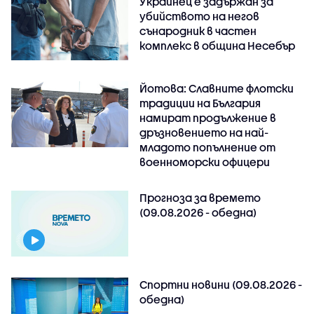
Украинец е задържан за
убийството на негов
сънародник в частен
комплекс в община Несебър
Йотова: Славните флотски
традиции на България
намират продължение в
дръзновението на най-
младото попълнение от
военноморски офицери
Прогноза за времето
(09.08.2026 - обедна)
Спортни новини (09.08.2026 -
обедна)