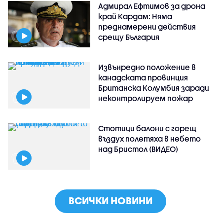
Адмирал Ефтимов за дрона
край Кардам: Няма
преднамерени действия
срещу България
Извънредно положение в
канадската провинция
Британска Колумбия заради
неконтролируем пожар
Стотици балони с горещ
въздух полетяха в небето
над Бристол (ВИДЕО)
ВСИЧКИ НОВИНИ