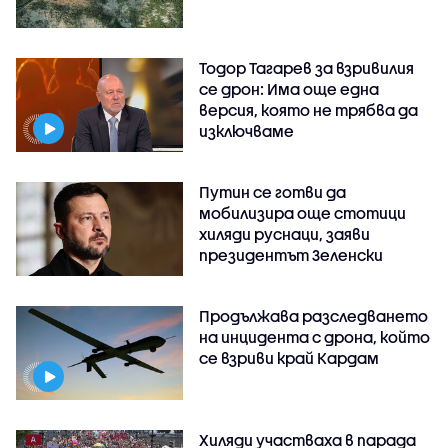
Тодор Тагарев за взривилия
се дрон: Има още една
версия, която не трябва да
изключваме
Путин се готви да
мобилизира още стотици
хиляди руснаци, заяви
президентът Зеленски
Продължава разследването
на инцидента с дрона, който
се взриви край Кардам
Хиляди участваха в парада