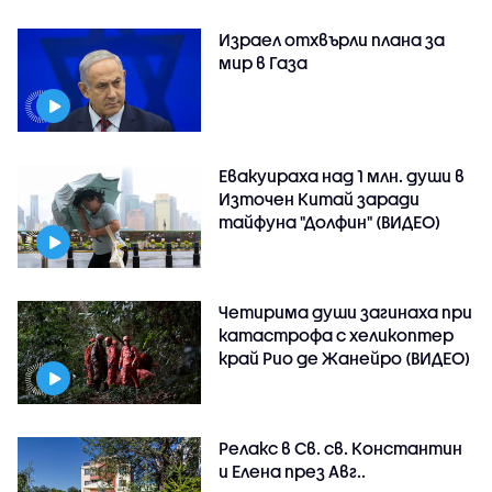
Израел отхвърли плана за
мир в Газа
Евакуираха над 1 млн. души в
Източен Китай заради
тайфуна "Долфин" (ВИДЕО)
Четирима души загинаха при
катастрофа с хеликоптер
край Рио де Жанейро (ВИДЕО)
Релакс в Св. св. Константин
и Елена през Авг..