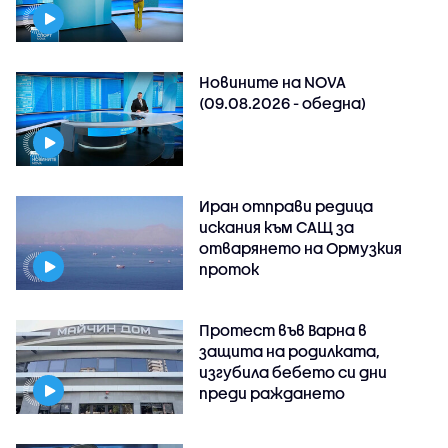
Новините на NOVA
(09.08.2026 - обедна)
Иран отправи редица
искания към САЩ за
отварянето на Ормузкия
проток
Протест във Варна в
защита на родилката,
изгубила бебето си дни
преди раждането