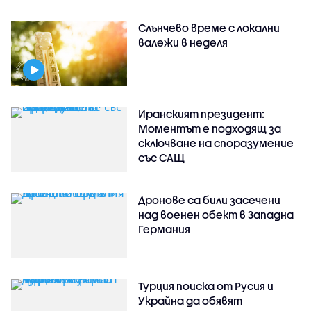
Слънчево време с локални
валежи в неделя
Иранският президент:
Моментът е подходящ за
сключване на споразумение
със САЩ
Дронове са били засечени
над военен обект в Западна
Германия
Турция поиска от Русия и
Украйна да обявят