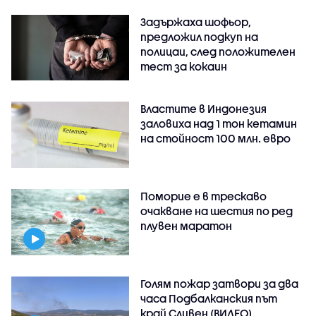
Задържаха шофьор,
предложил подкуп на
полицаи, след положителен
тест за кокаин
Властите в Индонезия
заловиха над 1 тон кетамин
на стойност 100 млн. евро
Поморие е в трескаво
очакване на шестия по ред
плувен маратон
Голям пожар затвори за два
часа Подбалканския път
край Сливен (ВИДЕО)