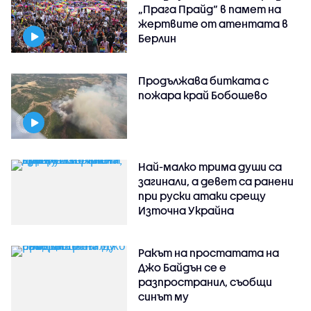
„Прага Прайд“ в памет на
жертвите от атентата в
Берлин
Продължава битката с
пожара край Бобошево
Най-малко трима души са
загинали, а девет са ранени
при руски атаки срещу
Източна Украйна
Ракът на простатата на
Джо Байдън се е
разпространил, съобщи
синът му