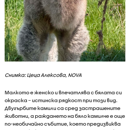
Снимка: Цеца Алексова, NOVA
Малкото е женско и впечатлява с бялата си
окраска – истинска рядкост при този вид.
Двугърбите камили са сред застрашените
животни, а раждането на бяло камилче е още
по-необичайно събитие, което предизвиква