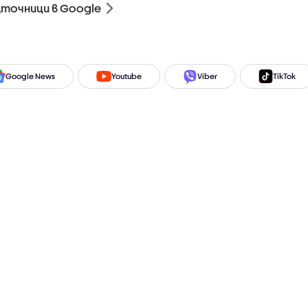
зточници в Google
Google News
Youtube
Viber
TikTok