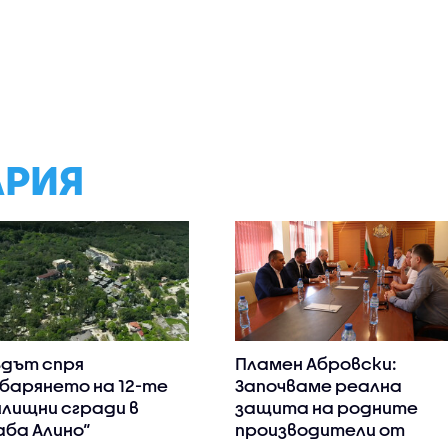
АРИЯ
дът спря
Пламен Абровски:
барянето на 12-те
Започваме реална
лищни сгради в
защита на родните
аба Алино“
производители от