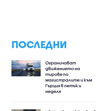
Instagram
Facebook
ПОСЛЕДНИ
Ограничават
движението на
тирове по
магистралите и към
Гърция в петък и
неделя