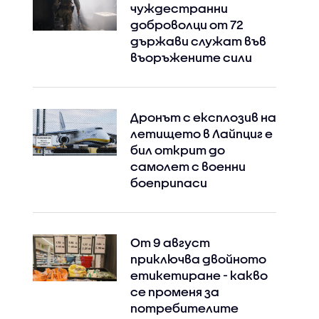
чуждестранни
доброволци от 72
държави служат във
въоръжените сили
Дронът с експлозив на
летището в Лайпциг е
бил открит до
самолет с военни
боеприпаси
От 9 август
приключва двойното
етикетиране - какво
се променя за
потребителите