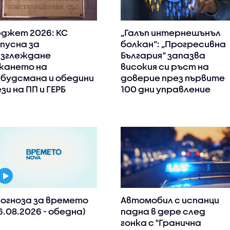
джет 2026: КС
„Галъп интернешънъл
пусна за
болкан“: „Прогресивна
зглеждане
България“ запазва
кането на
високия си ръст на
будсмана и обедини
доверие през първите
зи на ПП и ГЕРБ
100 дни управление
огноза за времето
Автомобил с испанци
6.08.2026 - обедна)
падна в дере след
гонка с "Гранична