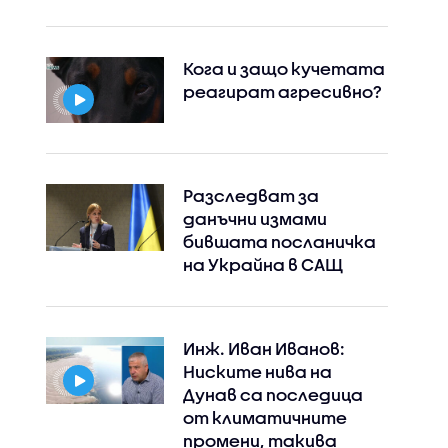
Кога и защо кучетата
реагират агресивно?
Разследват за
данъчни измами
бившата посланичка
на Украйна в САЩ
Инж. Иван Иванов:
Ниските нива на
Дунав са последица
от климатичните
промени, такива