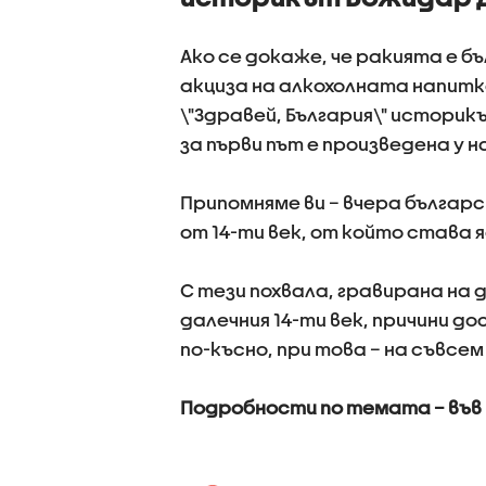
Ако се докаже, че ракията е 
акциза на алкохолната напитка
\"Здравей, България\" истори
за първи път е произведена у н
Припомняме ви – вчера българс
от 14-ти век, от който става яс
С тези похвала, гравирана на 
далечния 14-ти век, причини д
по-късно, при това – на съвсем
Подробности по темата – във