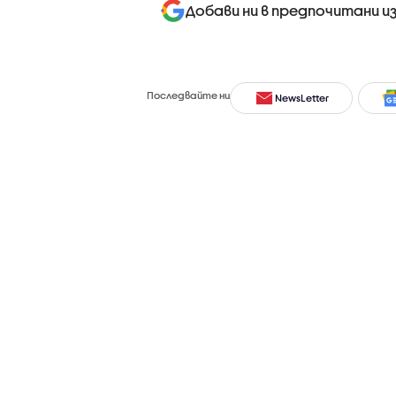
Добави ни в предпочитани и
Последвайте ни
NewsLetter