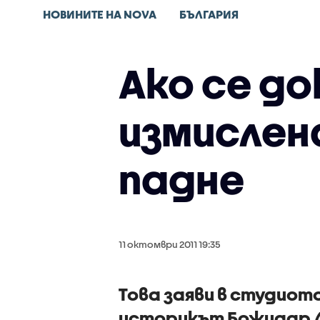
НОВИНИТЕ НА NOVA
БЪЛГАРИЯ
Ако се до
измислена
падне
11 октомври 2011 19:35
Това заяви в студиото
историкът Божидар 