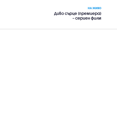
НА ЖИВО
Диво сърце (премиера)
– сериен филм