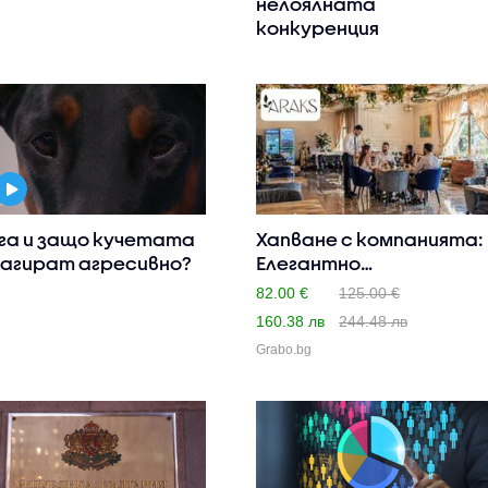
нелоялната
конкуренция
га и защо кучетата
Хапване с компанията:
агират агресивно?
Елегантно
двустепенно ..
82.00 €
125.00 €
160.38 лв
244.48 лв
Grabo.bg