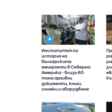
Институтът по
Пр
история на
ра
българските
ра
емигранти в Северна
зл
Америка - близо 60
ев
тона архивни
Къ
документи, книги,
снимки и оборудване