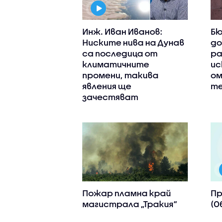
Инж. Иван Иванов:
Бю
Ниските нива на Дунав
до
са последица от
ра
климатичните
ис
промени, такива
ом
явления ще
те
зачестяват
Пожар пламна край
Пр
магистрала „Тракия“
(0