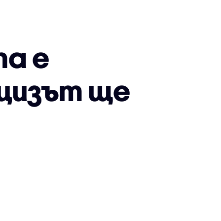
та е
кцизът ще