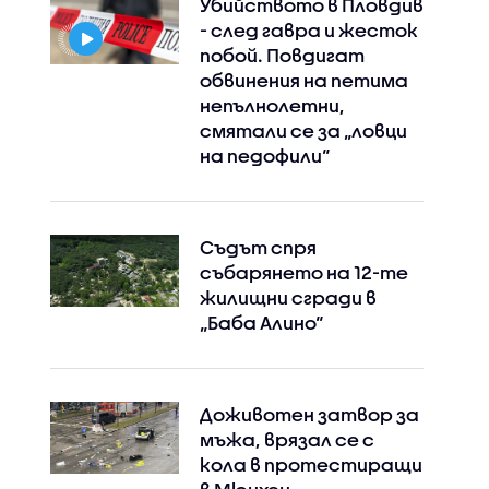
Убийството в Пловдив
- след гавра и жесток
побой. Повдигат
обвинения на петима
непълнолетни,
смятали се за „ловци
на педофили“
Съдът спря
събарянето на 12-те
жилищни сгради в
„Баба Алино“
Доживотен затвор за
мъжа, врязал се с
кола в протестиращи