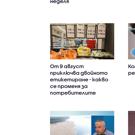
неделя
От 9 август
Ко
приключва двойното
ре
етикетиране - какво
се променя за
потребителите