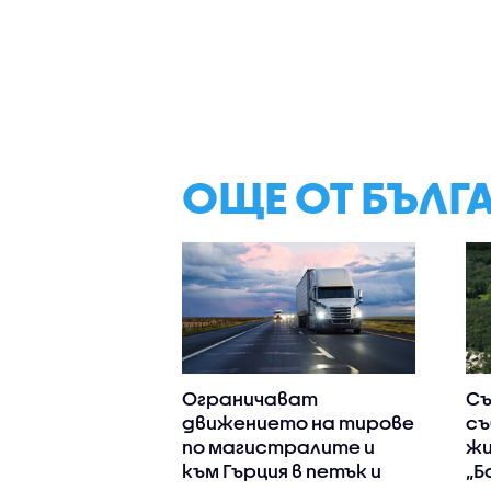
ОЩЕ ОТ БЪЛГ
Ограничават
Съ
движението на тирове
съ
по магистралите и
жи
към Гърция в петък и
„Б