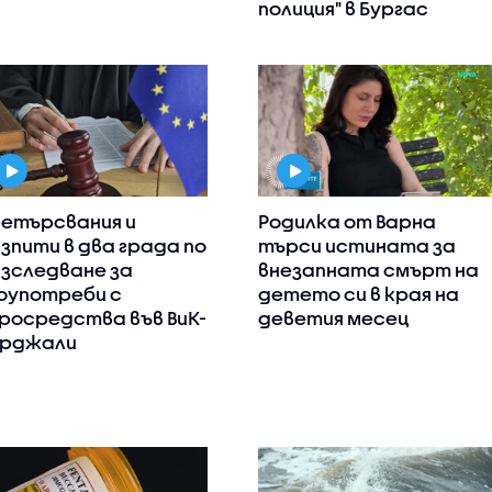
полиция" в Бургас
етърсвания и
Родилка от Варна
зпити в два града по
търси истината за
зследване за
внезапната смърт на
оупотреби с
детето си в края на
росредства във ВиК-
деветия месец
рджали