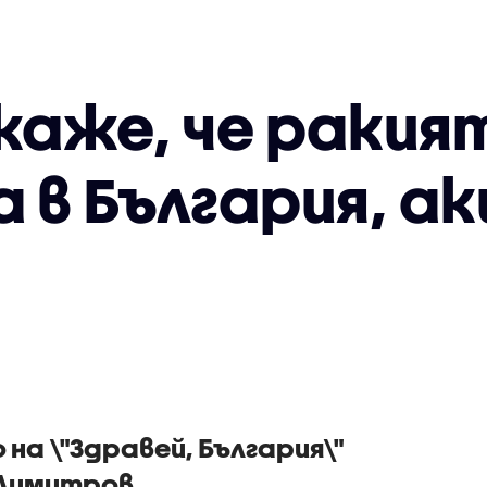
каже, че ракия
 в България, а
 на \"Здравей, България\"
Димитров.