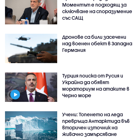
Моментът е подходящ за
сключване на споразумение
със САЩ
Дронове са били засечени
над военен обект в Западна
Германия
Турция поиска от Русия и
Украйна да обявят
мораториум на атаките в
Черно море
Учени: Топенето на леда
превръща Антарктида във
вторичен източник на
живачно замърсяване