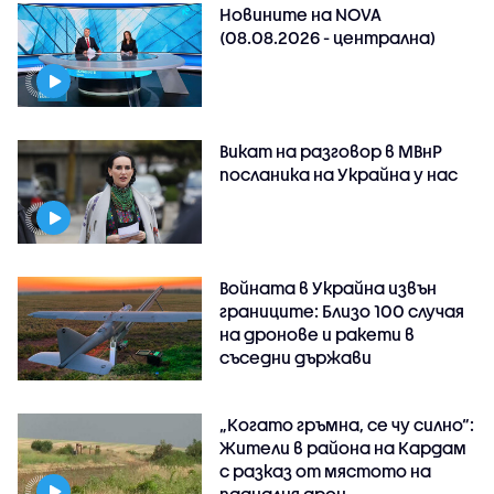
Новините на NOVA
(08.08.2026 - централна)
Викат на разговор в МВнР
посланика на Украйна у нас
Войната в Украйна извън
границите: Близо 100 случая
на дронове и ракети в
съседни държави
„Когато гръмна, се чу силно“:
Жители в района на Кардам
с разказ от мястото на