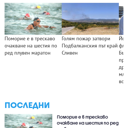
Поморие е в трескаво
Голям пожар затвори
Йот
очакване на шестия по
Подбалканския път край
фло
ред плувен маратон
Сливен
Бъл
про
дръ
мла
вое
ПОСЛЕДНИ
Поморие е в трескаво
очакване на шестия по ред