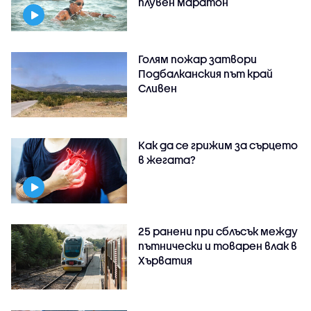
плувен маратон
Голям пожар затвори
Подбалканския път край
Сливен
Как да се грижим за сърцето
в жегата?
25 ранени при сблъсък между
пътнически и товарен влак в
Хърватия