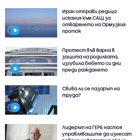
Иран отправи редица
искания към САЩ за
отварянето на Ормузкия
проток
Протест във Варна в
защита на родилката,
изгубила бебето си дни
преди раждането
Свива ли се пазарът на
труда?
Лидерът на ГЕРБ настоя
управляващите да изнесат