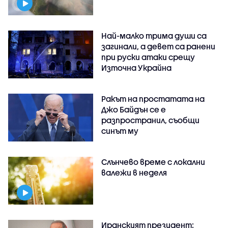
Най-малко трима души са
загинали, а девет са ранени
при руски атаки срещу
Източна Украйна
Ракът на простатата на
Джо Байдън се е
разпространил, съобщи
синът му
Слънчево време с локални
валежи в неделя
Иранският президент: