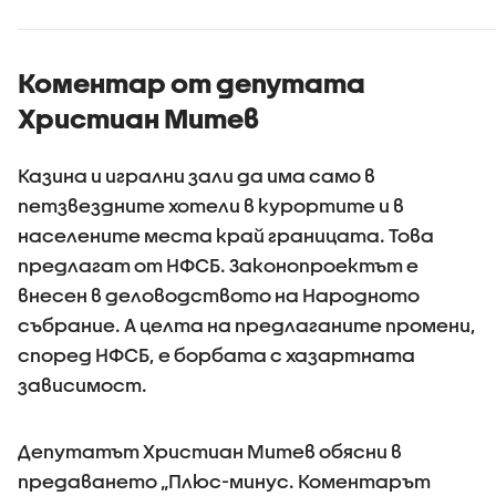
Коментар от депутата
Христиан Митев
Казина и игрални зали да има само в
петзвездните хотели в курортите и в
населените места край границата. Това
предлагат от НФСБ. Законопроектът е
внесен в деловодството на Народното
събрание. А целта на предлаганите промени,
според НФСБ, е борбата с хазартната
зависимост.
Депутатът Христиан Митев обясни в
предаването „Плюс-минус. Коментарът