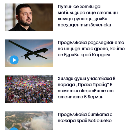
Путин се готви да
мобилизира още стотици
хиляди руснаци, заяви
президентът Зеленски
Продължава разследването
на инцидента с дрона, който
се взриви край Кардам
Хиляди души участваха в
парада „Прага Прайд“ в
памет на жертвите от
атентата в Берлин
Продължава битката с
пожара край Бобошево