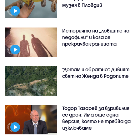
музея в Пловдив
Историята на „ловците на
педофили” и кога се
прекрачва границата
"Дотам и обратно": Дивият
свят на Женда в Родопите
Тодор Тагарев за взривилия
се дрон: Има още една
версия, която не трябва да
изключваме