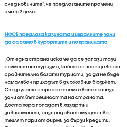
след новините”, че предлаганите промени
имат 2 цели.
НФСБ предлага казината и игралните зали
да са само в курортите и по границата
„От една страна искаме да се запази този
сегмент от туризма, който се посещава от
сравнително богати туристи, за да не бъде
намаляван приходът в държавния бюджет.
От другата страна е премахване на тези
зали от вътрешността на страната.
Доста хора попадат в хазартни
зависимости, разпродават имущество,
теглят пари от фирми за бързи кредити.