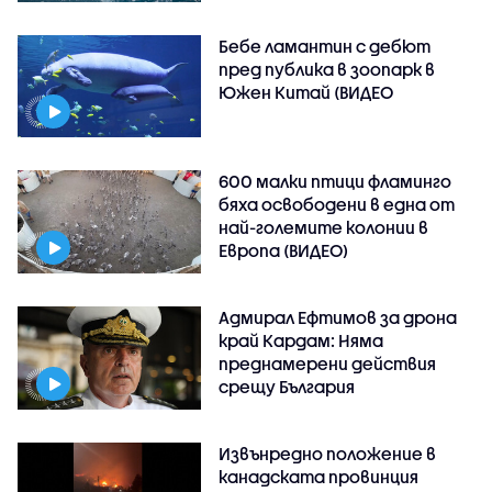
Бебе ламантин с дебют
пред публика в зоопарк в
Южен Китай (ВИДЕО
600 малки птици фламинго
бяха освободени в една от
най-големите колонии в
Европа (ВИДЕО)
Адмирал Ефтимов за дрона
край Кардам: Няма
преднамерени действия
срещу България
Извънредно положение в
канадската провинция