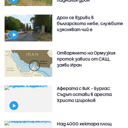
падналия дрон
Дрон се взриви в
българското небе, службите
изясняват чий е
Отварянето на Ормузкия
проток зависи от САЩ,
заяви Иран
Аферата с ВиК – Бургас:
Съдът остави в ареста
Христо Широков
Над 4000 хектара площ