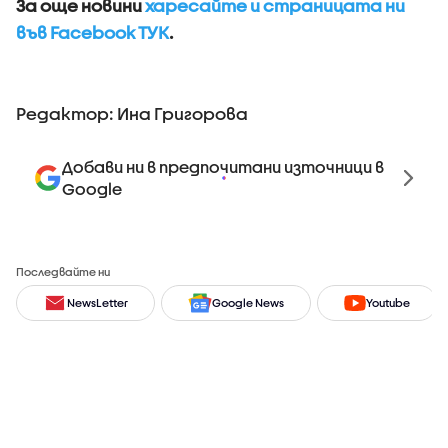
За още новини
харесайте и страницата ни
във Facebook ТУК
.
Редактор: Ина Григорова
Добави ни в предпочитани източници в
Google
Последвайте ни
NewsLetter
Google News
Youtube