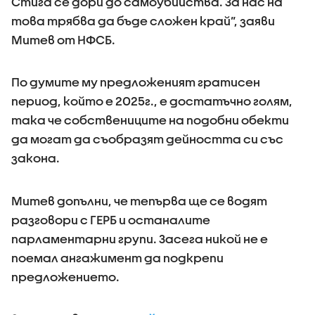
Стига се дори до самоубийства. За нас на
това трябва да бъде сложен край”, заяви
Митев от НФСБ.
По думите му предложеният гратисен
период, който е 2025г., е достатъчно голям,
така че собствениците на подобни обекти
да могат да съобразят дейността си със
закона.
Митев допълни, че тепърва ще се водят
разговори с ГЕРБ и останалите
парламентарни групи. Засега никой не е
поемал ангажимент да подкрепи
предложението.