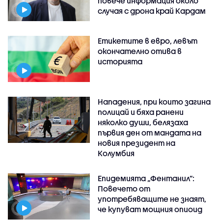
повече информация около
случая с дрона край Кардам
Етикетите в евро, левът
окончателно отива в
историята
Нападения, при които загина
полицай и бяха ранени
няколко души, белязаха
първия ден от мандата на
новия президент на
Колумбия
Епидемията „Фентанил”:
Повечето от
употребяващите не знаят,
че купуват мощния опиоид