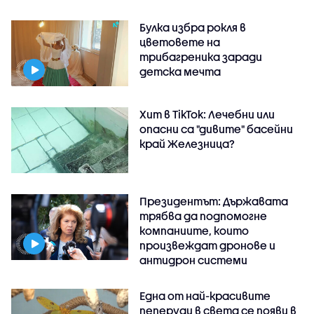
Булка избра рокля в
цветовете на
трибагреника заради
детска мечта
Хит в TikTok: Лечебни или
опасни са "дивите" басейни
край Железница?
Президентът: Държавата
трябва да подпомогне
компаниите, които
произвеждат дронове и
антидрон системи
Една от най-красивите
пеперуди в света се появи в