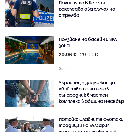
Полицията в Берлин
разследва два случая на
стрелба
Ползване на басейн и SPA
зона
20.96 €
29.99 €
Grabo.bg
Украинец е задържан за
убийството на негов
сънародник в частен
комплекс в община Несебър
Йотова: Славните флотски
традиции на България
намират продължение в