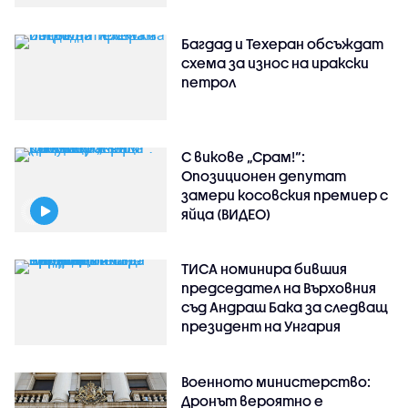
Багдад и Техеран обсъждат
схема за износ на иракски
петрол
С викове „Срам!“:
Опозиционен депутат
замери косовския премиер с
яйца (ВИДЕО)
ТИСА номинира бившия
председател на Върховния
съд Андраш Бака за следващ
президент на Унгария
Военното министерство:
Дронът вероятно е