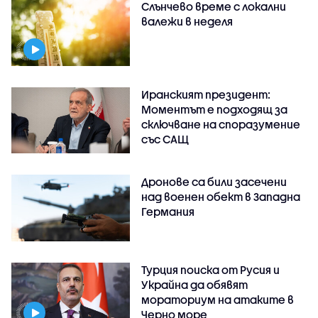
Слънчево време с локални
валежи в неделя
Иранският президент:
Моментът е подходящ за
сключване на споразумение
със САЩ
Дронове са били засечени
над военен обект в Западна
Германия
Турция поиска от Русия и
Украйна да обявят
мораториум на атаките в
Черно море