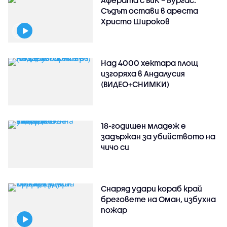
Съдът остави в ареста
Христо Широков
Над 4000 хектара площ
изгоряха в Андалусия
(ВИДЕО+СНИМКИ)
18-годишен младеж е
задържан за убийството на
чичо си
Снаряд удари кораб край
бреговете на Оман, избухна
пожар