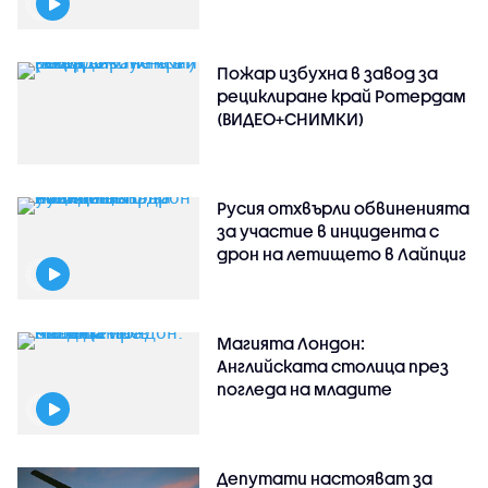
Пожар избухна в завод за
рециклиране край Ротердам
(ВИДЕО+СНИМКИ)
Русия отхвърли обвиненията
за участие в инцидента с
дрон на летището в Лайпциг
Магията Лондон:
Английската столица през
погледа на младите
Депутати настояват за