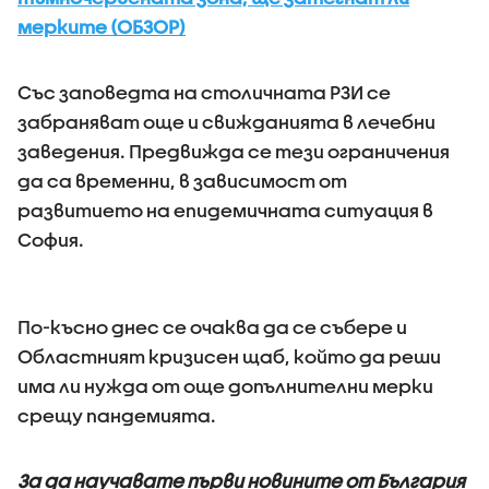
мерките (ОБЗОР)
Със заповедта на столичната РЗИ се
забраняват още и свижданията в лечебни
заведения. Предвижда се тези ограничения
да са временни, в зависимост от
развитието на епидемичната ситуация в
София.
По-късно днес се очаква да се събере и
Областният кризисен щаб, който да реши
има ли нужда от още допълнителни мерки
срещу пандемията.
За да научавате първи новините от България