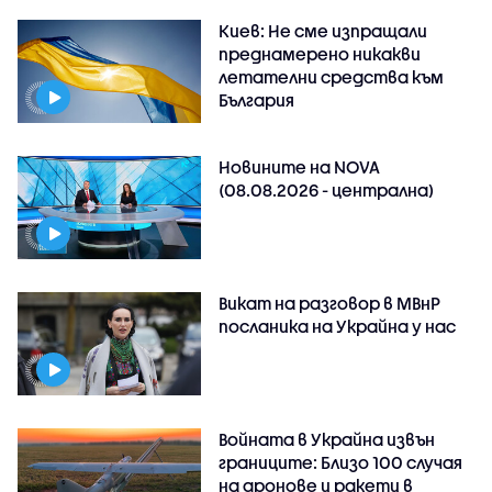
Киев: Не сме изпращали
преднамерено никакви
летателни средства към
България
Новините на NOVA
(08.08.2026 - централна)
Викат на разговор в МВнР
посланика на Украйна у нас
Войната в Украйна извън
границите: Близо 100 случая
на дронове и ракети в