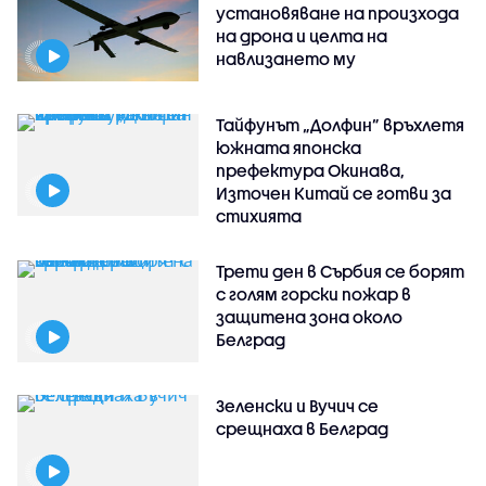
установяване на произхода
на дрона и целта на
навлизането му
Тайфунът „Долфин” връхлетя
южната японска
префектура Окинава,
Източен Китай се готви за
стихията
Трети ден в Сърбия се борят
с голям горски пожар в
защитена зона около
Белград
Зеленски и Вучич се
срещнаха в Белград