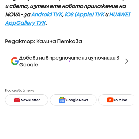
и света, изтеглете новото приложение на
NOVA - за
Android ТУК
,
iOS (Apple) ТУК
и
HUAWEI
AppGallery ТУК
.
Редактор: Калина Петкова
Добави ни в предпочитани източници в
Google
Последвайте ни
NewsLetter
Google News
Youtube