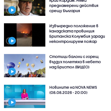
край Кардам: Няма
преднамерени действия
срещу България
Извънредно положение в
канадската провинция
Британска Колумбия заради
неконтролируем пожар
Стотици балони с горещ
въздух полетяха в небето
над Бристол (ВИДЕО)
Новините на NOVA NEWS
(08.08.2026 - 20:00)