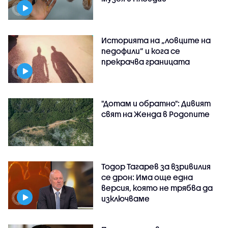
Историята на „ловците на
педофили” и кога се
прекрачва границата
"Дотам и обратно": Дивият
свят на Женда в Родопите
Тодор Тагарев за взривилия
се дрон: Има още една
версия, която не трябва да
изключваме