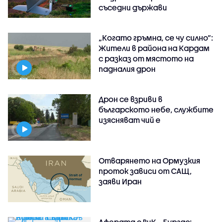
съседни държави
„Когато гръмна, се чу силно“:
Жители в района на Кардам
с разказ от мястото на
падналия дрон
Дрон се взриви в
българското небе, службите
изясняват чий е
Отварянето на Ормузкия
проток зависи от САЩ,
заяви Иран
Аферата с ВиК – Бургас: