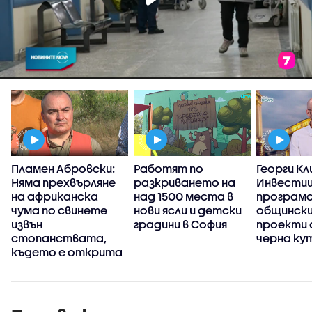
Пламен Абровски:
Работят по
Георги Кл
Няма прехвърляне
разкриването на
Инвести
на африканска
над 1500 места в
програма
чума по свинете
нови ясли и детски
общинск
извън
градини в София
проекти
стопанствата,
черна ку
където е открита