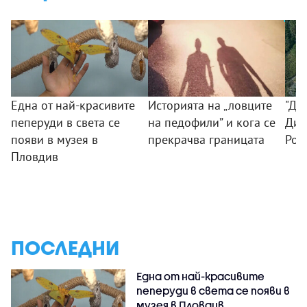
Една от най-красивите
Историята на „ловците
"До
пеперуди в света се
на педофили” и кога се
Див
появи в музея в
прекрачва границата
Род
Пловдив
ПОСЛЕДНИ
Една от най-красивите
пеперуди в света се появи в
музея в Пловдив