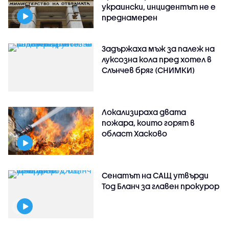
украински, инцидентът не е
преднамерен
Задържаха мъж за палеж на
луксозна кола пред хотел в
Слънчев бряг (СНИМКИ)
Локализираха двата
пожара, които горят в
област Хасково
Сенатът на САЩ утвърди
Тод Бланч за главен прокурор