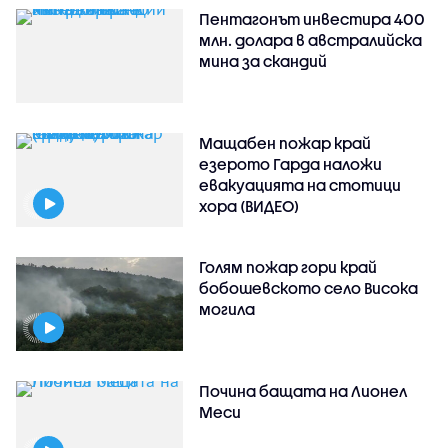
Пентагонът инвестира 400
млн. долара в австралийска
мина за скандий
Мащабен пожар край
езерото Гарда наложи
евакуацията на стотици
хора (ВИДЕО)
Голям пожар гори край
бобошевското село Висока
могила
Почина бащата на Лионел
Меси