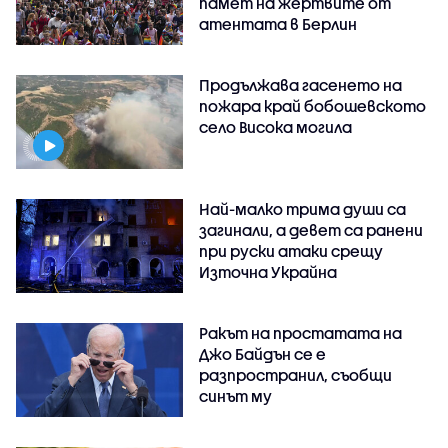
памет на жертвите от
атентата в Берлин
Продължава гасенето на
пожара край бобошевското
село Висока могила
Най-малко трима души са
загинали, а девет са ранени
при руски атаки срещу
Източна Украйна
Ракът на простатата на
Джо Байдън се е
разпространил, съобщи
синът му