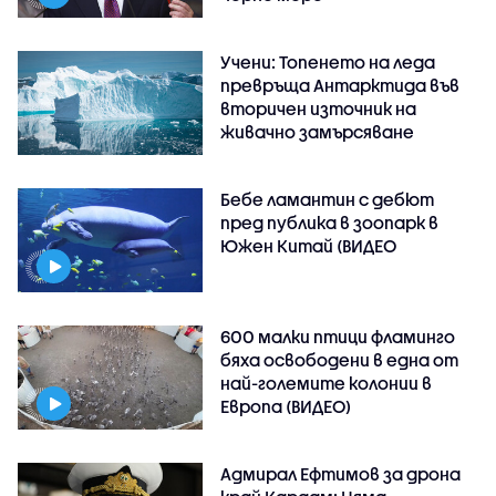
Учени: Топенето на леда
превръща Антарктида във
вторичен източник на
живачно замърсяване
Бебе ламантин с дебют
пред публика в зоопарк в
Южен Китай (ВИДЕО
600 малки птици фламинго
бяха освободени в една от
най-големите колонии в
Европа (ВИДЕО)
Адмирал Ефтимов за дрона