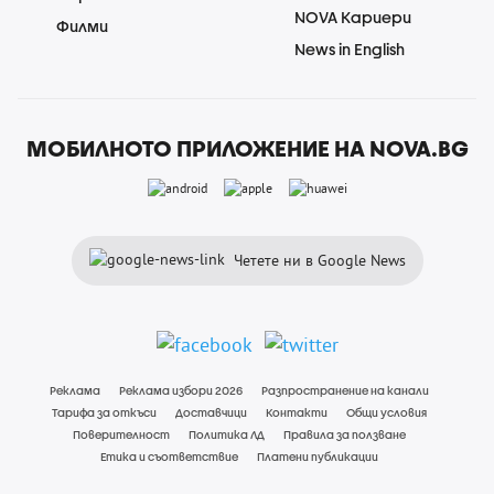
NOVA Кариери
Филми
News in English
МОБИЛНОТО ПРИЛОЖЕНИЕ НА NOVA.BG
Четете ни в Google News
Реклама
Реклама избори 2026
Разпространение на канали
Тарифа за откъси
Доставчици
Контакти
Общи условия
Поверителност
Политика ЛД
Правила за ползване
Етика и съответствие
Платени публикации