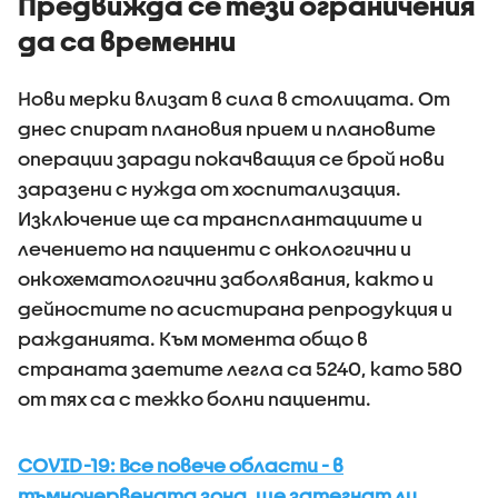
Предвижда се тези ограничения
да са временни
Нови мерки влизат в сила в столицата. От
днес спират плановия прием и плановите
операции заради покачващия се брой нови
заразени с нужда от хоспитализация.
Изключение ще са трансплантациите и
лечението на пациенти с онкологични и
онкохематологични заболявания, както и
дейностите по асистирана репродукция и
ражданията. Към момента общо в
страната заетите легла са 5240, като 580
от тях са с тежко болни пациенти.
COVID-19: Все повече области - в
тъмночервената зона, ще затегнат ли