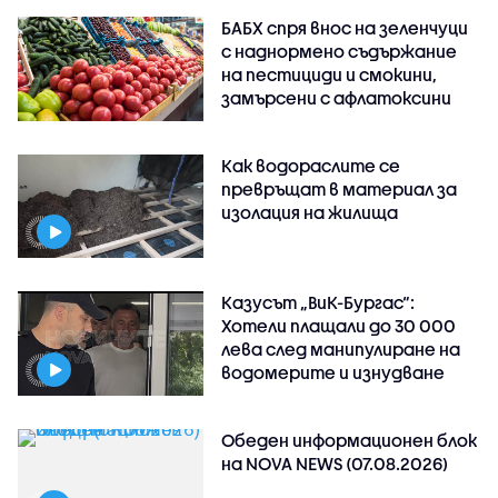
БАБХ спря внос на зеленчуци
с наднормено съдържание
на пестициди и смокини,
замърсени с афлатоксини
Как водораслите се
превръщат в материал за
изолация на жилища
Казусът „ВиК-Бургас“:
Хотели плащали до 30 000
лева след манипулиране на
водомерите и изнудване
Обеден информационен блок
на NOVA NEWS (07.08.2026)