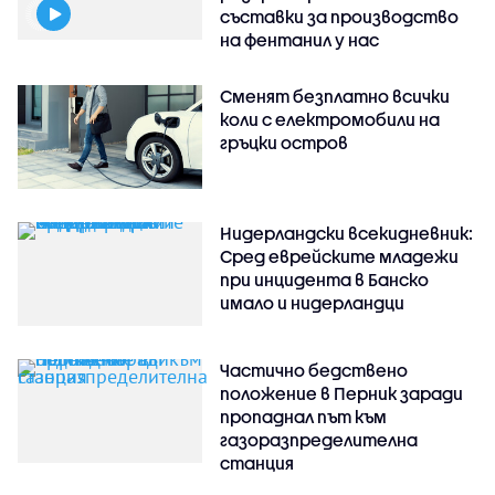
съставки за производство
на фентанил у нас
Сменят безплатно всички
коли с електромобили на
гръцки остров
Нидерландски всекидневник:
Сред еврейските младежи
при инцидента в Банско
имало и нидерландци
Частично бедствено
положение в Перник заради
пропаднал път към
газоразпределителна
станция