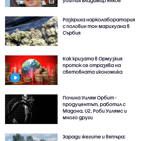
убития Владимир Янков
Разкриха нарколаборатория
с половин тон марихуана в
Сърбия
Как кризата в Ормузкия
проток се отразява на
световната икономика
Почина Уилям Орбит -
продуцентът, работил с
Мадона, U2, Роби Уилямс и
много други
Заради жегите и вятъра: