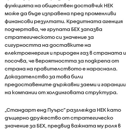
функцията на обществен доставчик НЕК
може да бъде изправена пред променливи
финансови резултати. Кредитната агенция
подчертава, че групата БЕХ запазва
стратегическото си значение за
сигурността на доставките на
електроенергия и природен газ в страната и
посочва, че вероятността за подкрепа от
страна на правителството е нараснала.
Доказателство за това били
предоставените държавни заеми и гаранции
на компании от холдинговата структура.
„Стандарт енд Пуърс” разглежда НЕК като
дъщерно дружество от стратегическо
значение за БЕХ, предвид важната му роля в