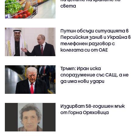
света
Путин обсъди ситуацията в
Персийския залив и Украйна в
телефонен разговор с
колегата си от ОАЕ
Тръмп: Иран иска
споразумение със САЩ, а не
да има нови удари
Издирват 58-годишен мъж
от Горна Оряховица