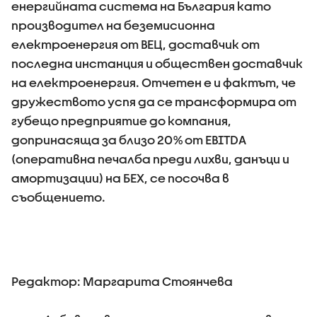
енергийната система на България като
производител на беземисионна
електроенергия от ВЕЦ, доставчик от
последна инстанция и обществен доставчик
на електроенергия. Отчетен е и фактът, че
дружеството успя да се трансформира от
губещо предприятие до компания,
допринасяща за близо 20% от EBITDA
(оперативна печалба преди лихви, данъци и
амортизации) на БЕХ, се посочва в
съобщението.
Редактор: Маргарита Стоянчева