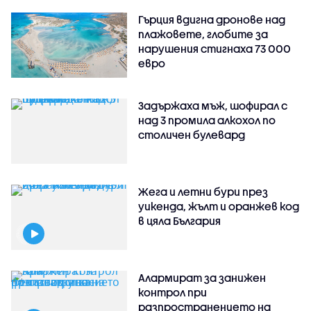
Гърция вдигна дронове над
плажовете, глобите за
нарушения стигнаха 73 000
евро
Задържаха мъж, шофирал с
над 3 промила алкохол по
столичен булевард
Жега и летни бури през
уикенда, жълт и оранжев код
в цяла България
Алармират за занижен
контрол при
разпространението на