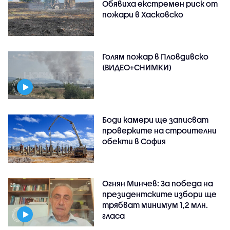
Обявиха екстремен риск от
пожари в Хасковско
Голям пожар в Пловдивско
(ВИДЕО+СНИМКИ)
Боди камери ще записват
проверките на строителни
обекти в София
Огнян Минчев: За победа на
президентските избори ще
трябват минимум 1,2 млн.
гласа