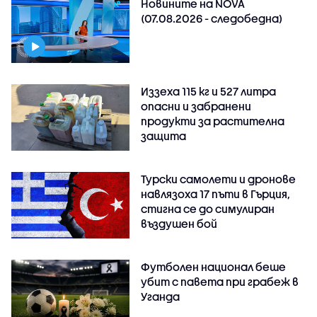
Новините на NOVA
(07.08.2026 - следобедна)
Иззеха 115 кг и 527 литра
опасни и забранени
продукти за растителна
защита
Турски самолети и дронове
навлязоха 17 пъти в Гърция,
стигна се до симулиран
въздушен бой
Футболен национал беше
убит с павета при грабеж в
Уганда