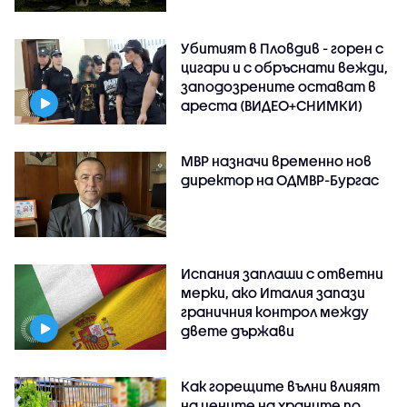
Убитият в Пловдив - горен с
цигари и с обръснати вежди,
заподозрените остават в
ареста (ВИДЕО+СНИМКИ)
МВР назначи временно нов
директор на ОДМВР-Бургас
Испания заплаши с ответни
мерки, ако Италия запази
граничния контрол между
двете държави
Как горещите вълни влияят
на цените на храните по