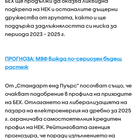
БЕХ ще продължи да оказва ликвидна
подкрепа на НЕК и останалите дъщерни
дружества от групата, както и ще
поддържа задлъжнялостта си ниска за
периода 2023 – 2025 г.
ПРОГНОЗА: МВФ вижда по-сериозен бъдещ
растеж
От „Стандарт енд Пуърс” посочват също, че
очакват подобрение в профила на приходите
на БЕХ. Отлагането на либерализацията на
пазара на електроенергия на дребно за 2025
г. ограничава самостоятелния кредитен
профил на НЕК. Рейтинговата агенция
прогнозира, че поради изпълнението на