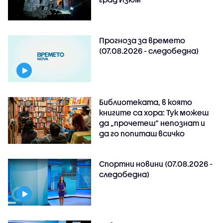
Прогноза за времето
(07.08.2026 - следобедна)
Библиотеката, в която
книгите са хора: Тук можеш
да „прочетеш“ непознат и
да го попиташ всичко
Спортни новини (07.08.2026 -
следобедна)