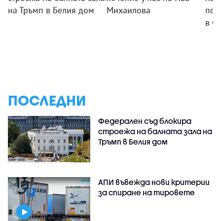
на Тръмп в Белия дом
Михаилова
пол
в С
ПОСЛЕДНИ
Федерален съд блокира
строежа на балната зала на
Тръмп в Белия дом
АПИ въвежда нови критерии
за спиране на тировете