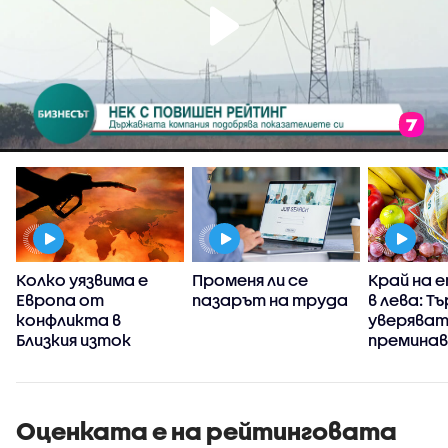
Колко уязвима е
Променя ли се
Край на 
Европа от
пазарът на труда
в лева: Т
Ц
конфликта в
уверяват
Близкия изток
премина
само към
да вдигн
Оценката е на рейтинговата