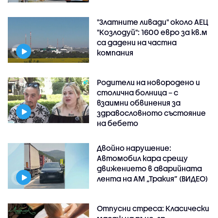
"Златните ливади" около АЕЦ
"Козлодуй": 1600 евро за кв.м
са дадени на частна
компания
Родители на новородено и
столична болница – с
взаимни обвинения за
здравословното състояние
на бебето
Двойно нарушение:
Автомобил кара срещу
движението в аварийната
лента на АМ „Тракия” (ВИДЕО)
Отпусни стреса: Класически