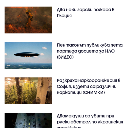
Два нови горски пожара в
Гърция
Пентагонът публикува пета
партида досиета за НЛО
(ВИДЕО)
Разкриха наркооранжерия в
София, иззети са различни
наркотици (СНИМКИ)
Двама души са убити при
руски обстрeл по украинския
град Изюм