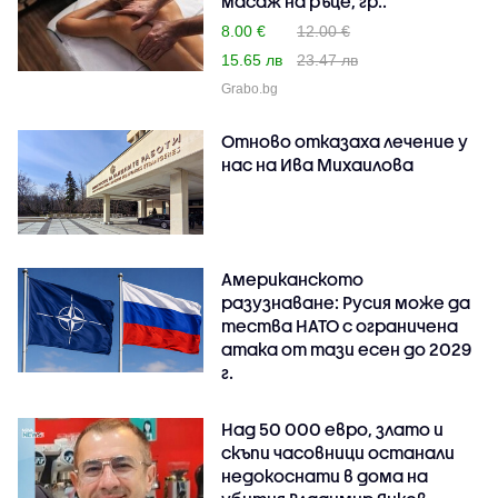
масаж на ръце, гр..
8.00 €
12.00 €
15.65 лв
23.47 лв
Grabo.bg
Отново отказаха лечение у
нас на Ива Михаилова
Американското
разузнаване: Русия може да
тества НАТО с ограничена
атака от тази есен до 2029
г.
Над 50 000 евро, злато и
скъпи часовници останали
недокоснати в дома на