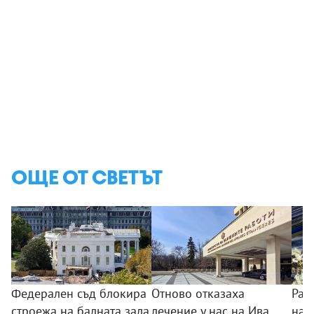
ОЩЕ ОТ СВЕТЪТ
Федерален съд блокира
Отново отказаха
Раз
строежа на балната зала
лечение у нас на Ива
нар