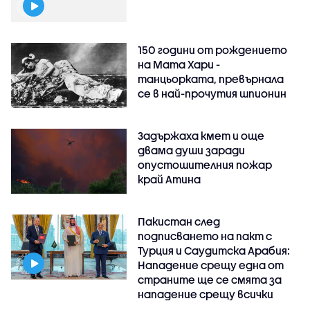
150 години от рождението
на Мата Хари -
танцьорката, превърнала
се в най-прочутия шпионин
Задържаха кмет и още
двама души заради
опустошителния пожар
край Атина
Пакистан след
подписването на пакт с
Турция и Саудитска Арабия:
Нападение срещу една от
страните ще се смята за
нападение срещу всички