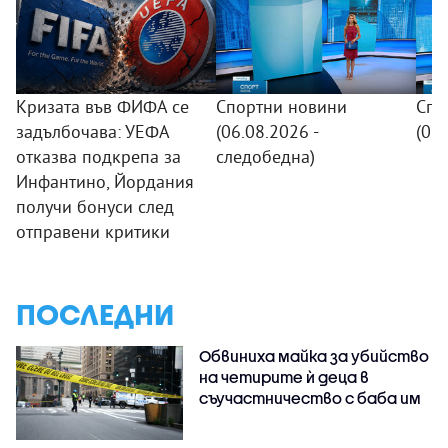
Кризата във ФИФА се
Спортни новини
Спо
задълбочава: УЕФА
(06.08.2026 -
(06
отказва подкрепа за
следобедна)
Инфантино, Йордания
получи бонуси след
отправени критики
ПОСЛЕДНИ
Обвиниха майка за убийство
на четирите ѝ деца в
съучастничество с баба им