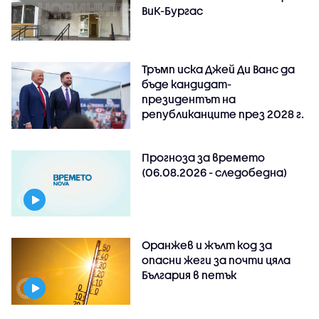
ВиК-Бургас
Тръмп иска Джей Ди Ванс да
бъде кандидат-
президентът на
републиканците през 2028 г.
Прогноза за времето
(06.08.2026 - следобедна)
Оранжев и жълт код за
опасни жеги за почти цяла
България в петък