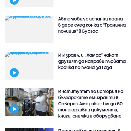
Автомобил с испанци падна
в дере след гонка с "Гранична
полиция" в Бургас
И Израел, и „Хамас“ чакат
другият да направи първата
крачка по плана за Газа
Институтът по история на
българските емигранти в
Северна Америка - близо 60
тона архивни документи,
книги, снимки и оборудване
Претърсвания и разпити в