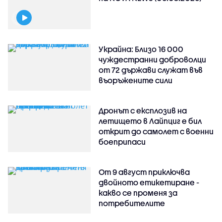
Украйна: Близо 16 000
чуждестранни доброволци
от 72 държави служат във
въоръжените сили
Дронът с експлозив на
летището в Лайпциг е бил
открит до самолет с военни
боеприпаси
От 9 август приключва
двойното етикетиране -
какво се променя за
потребителите