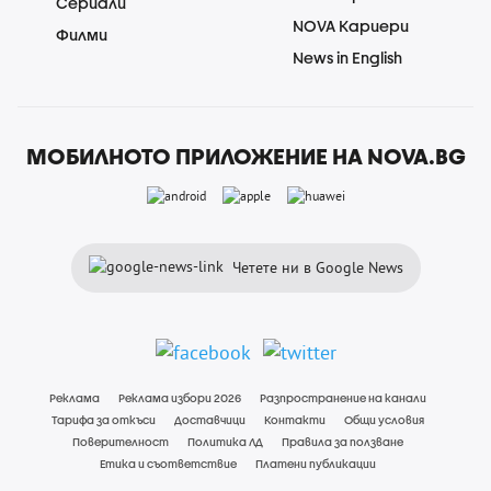
Сериали
NOVA Кариери
Филми
News in English
МОБИЛНОТО ПРИЛОЖЕНИЕ НА NOVA.BG
Четете ни в Google News
Реклама
Реклама избори 2026
Разпространение на канали
Тарифа за откъси
Доставчици
Контакти
Общи условия
Поверителност
Политика ЛД
Правила за ползване
Етика и съответствие
Платени публикации