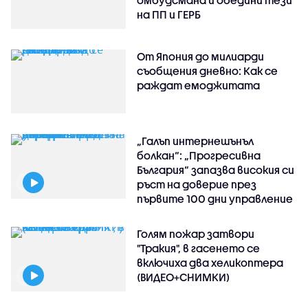
на ПП и ГЕРБ
От Япония до милиарди
съобщения дневно: Как се
раждат емоджитата
„Галъп интернешънъл
болкан“: „Прогресивна
България“ запазва високия си
ръст на доверие през
първите 100 дни управление
Голям пожар затвори
"Тракия", в гасенето се
включиха два хеликоптера
(ВИДЕО+СНИМКИ)