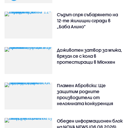
Съдът спря събарянето на
12-те жилищни сгради в
„Баба Алино“
Доживотен затвор за мъжа,
врязал се с кола в
протестиращи в Мюнхен
Пламен Абровски: Ще
защитим родните
производители от
нелоялната конкуренция
Обеден информационен блок
на NOVA NEWS (06.08.2026)