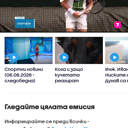
Спортни новини
Кога и защо
Инж. Иван
а
(06.08.2026 -
кучетата
Ниските 
т
следобедна)
реагират
Дунав са
агресивно?
от клим
промени,
явления 
зачестя
Гледайте цялата емисия
Информирайте се преди всички -