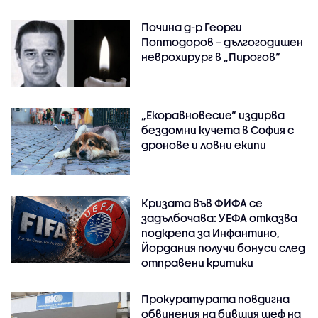
Почина д-р Георги
Поптодоров – дългогодишен
неврохирург в „Пирогов“
„Екоравновесие“ издирва
бездомни кучета в София с
дронове и ловни екипи
Кризата във ФИФА се
задълбочава: УЕФА отказва
подкрепа за Инфантино,
Йордания получи бонуси след
отправени критики
Прокуратурата повдигна
обвинения на бившия шеф на