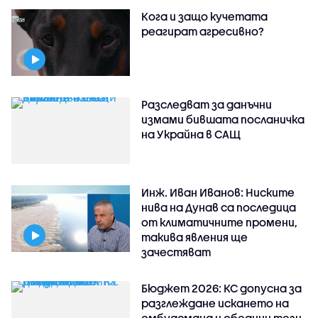
Кога и защо кучетата
реагират агресивно?
Разследват за данъчни
измами бившата посланичка
на Украйна в САЩ
Инж. Иван Иванов: Ниските
нива на Дунав са последица
от климатичните промени,
такива явления ще
зачестяват
Бюджет 2026: КС допусна за
разглеждане искането на
омбудсмана и обедини тези