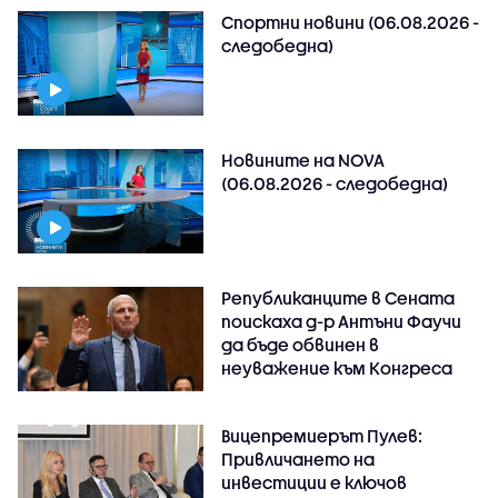
Спортни новини (06.08.2026 -
следобедна)
Новините на NOVA
(06.08.2026 - следобедна)
Републиканците в Сената
поискаха д-р Антъни Фаучи
да бъде обвинен в
неуважение към Конгреса
Вицепремиерът Пулев:
Привличането на
инвестиции е ключов