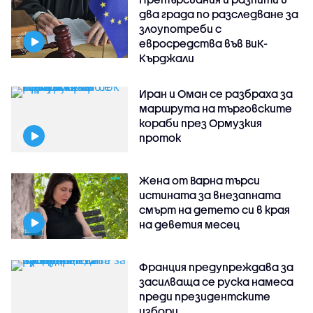
два града по разследване за
злоупотреби с
евросредства във ВиК-
Кърджали
Иран и Оман се разбраха за
маршрута на търговските
кораби през Ормузкия
проток
Жена от Варна търси
истината за внезапната
смърт на детето си в края
на деветия месец
Франция предупреждава за
засилваща се руска намеса
преди президентските
избори