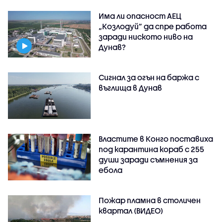
Има ли опасност АЕЦ
„Козлодуй” да спре работа
заради ниското ниво на
Дунав?
Сигнал за огън на баржа с
въглища в Дунав
Властите в Конго поставиха
под карантина кораб с 255
души заради съмнения за
ебола
Пожар пламна в столичен
квартал (ВИДЕО)