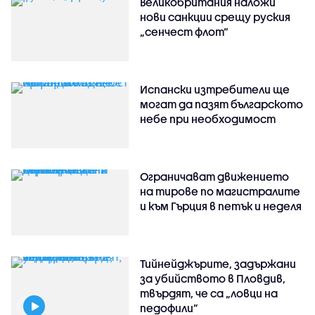
Великобритания наложи
нови санкции срещу руския
„сенчест флот“
Испански изтребители ще
могат да пазят българското
небе при необходимост
Ограничават движението
на тирове по магистралите
и към Гърция в петък и неделя
Тийнейджърите, задържани
за убийството в Пловдив,
твърдят, че са „ловци на
педофили”