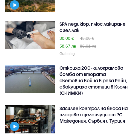
SPA педикюр, плюс лакиране
с гел лак
30.00 €
45.00 €
58.67 лв
88.01 лв
Grabo.bg
Откриха 200-килограмова
бомба от Втората
световна война в река Рейн,
евакуираха стотици в Кьолн
(СНИМКИ)
Засилен контрол на вноса на
плодове и зеленчуци от РС
Македония, Сърбия и Турция