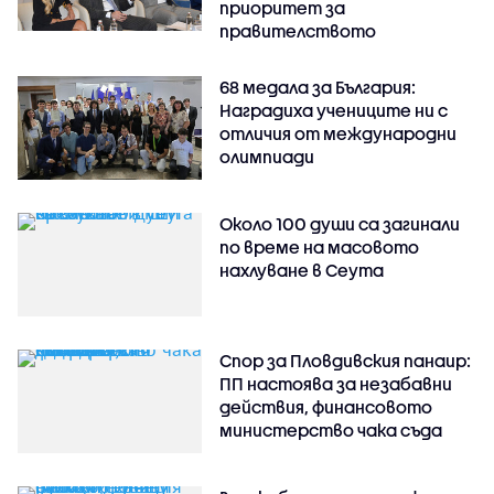
приоритет за
правителството
68 медала за България:
Наградиха учениците ни с
отличия от международни
олимпиади
Около 100 души са загинали
по време на масовото
нахлуване в Сеута
Спор за Пловдивския панаир:
ПП настоява за незабавни
действия, финансовото
министерство чака съда