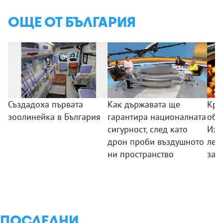
ОЩЕ ОТ БЪЛГАРИЯ
Създадоха първата
Как държавата ще
Кра
зоолинейка в България
гарантира националната
обо
сигурност, след като
Изп
дрон проби въздушното
лев
ни пространство
зад
ПОСЛЕДНИ