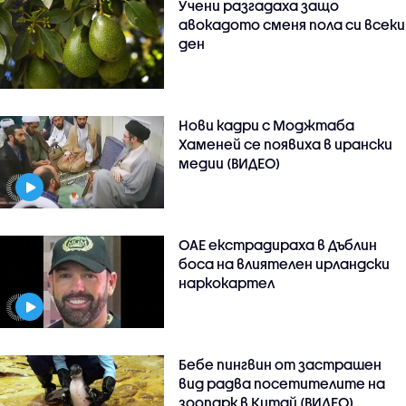
Учени разгадаха защо
авокадото сменя пола си всеки
ден
Нови кадри с Моджтаба
Хаменей се появиха в ирански
медии (ВИДЕО)
ОАЕ екстрадираха в Дъблин
боса на влиятелен ирландски
наркокартел
Бебе пингвин от застрашен
вид радва посетителите на
зоопарк в Китай (ВИДЕО)