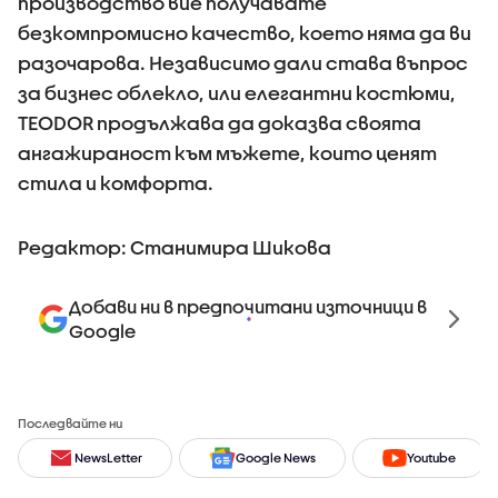
производство вие получавате
безкомпромисно качество, което няма да ви
разочарова. Независимо дали става въпрос
за бизнес облекло, или елегантни костюми,
TEODOR продължава да доказва своята
ангажираност към мъжете, които ценят
стила и комфорта.
Редактор: Станимира Шикова
Добави ни в предпочитани източници в
Google
Последвайте ни
NewsLetter
Google News
Youtube