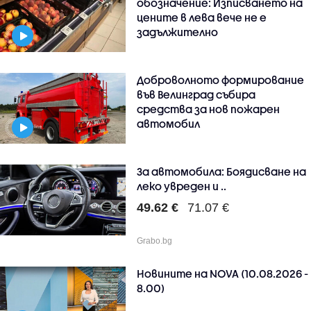
обозначение: Изписването на
цените в лева вече не е
задължително
Доброволното формирование
във Велинград събира
средства за нов пожарен
автомобил
За автомобила: Боядисване на
леко увреден и ..
49.62 €
71.07 €
Grabo.bg
Новините на NOVA (10.08.2026 -
8.00)