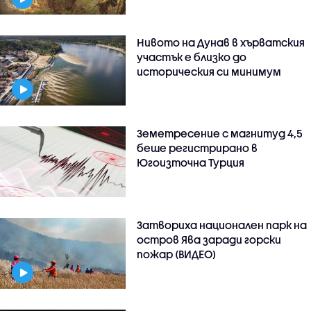
Нивото на Дунав в хърватския
участък е близко до
историческия си минимум
Земетресение с магнитуд 4,5
беше регистрирано в
Югоизточна Турция
Затвориха национален парк на
остров Ява заради горски
пожар (ВИДЕО)