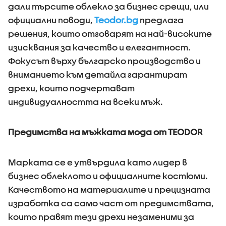
дали търсите облекло за бизнес срещи, или
официални поводи,
Teodor.bg
предлага
решения, които отговарят на най-високите
изисквания за качество и елегантност.
Фокусът върху българско производство и
вниманието към детайла гарантират
дрехи, които подчертават
индивидуалността на всеки мъж.
Предимства на мъжката мода от TEODOR
Марката се е утвърдила като лидер в
бизнес облеклото и официалните костюми.
Качеството на материалите и прецизната
изработка са само част от предимствата,
които правят тези дрехи незаменими за