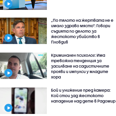
„По тялото на жертвата не е
имало здраво място": Говори
съдията по делото за
жестокото убийство в
Пловдив
Криминален психолог: Има
тревожна тенденция за
засилване на садистичните
прояви и импулси у младите
хора
Бой и унижение пред камера:
Кой стои зад жестокото
нападение над дете в Радомир