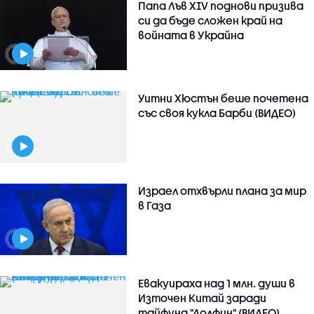
Папа Лъв XIV поднови призива
си да бъде сложен край на
войната в Украйна
Уитни Хюстън беше почетена
със своя кукла Барби (ВИДЕО)
Израел отхвърли плана за мир
в Газа
Евакуираха над 1 млн. души в
Източен Китай заради
тайфуна "Долфин" (ВИДЕО)