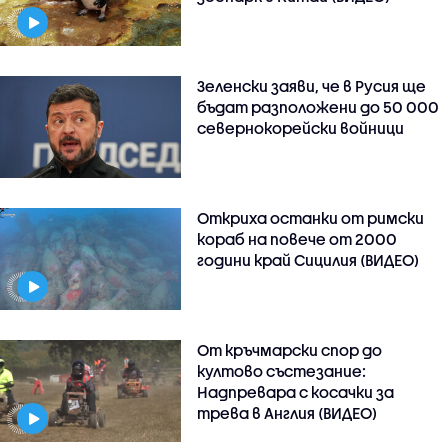
Зеленски заяви, че в Русия ще
бъдат разположени до 50 000
севернокорейски войници
Откриха останки от римски
кораб на повече от 2000
години край Сицилия (ВИДЕО)
От кръчмарски спор до
култово състезание:
Надпревара с косачки за
трева в Англия (ВИДЕО)