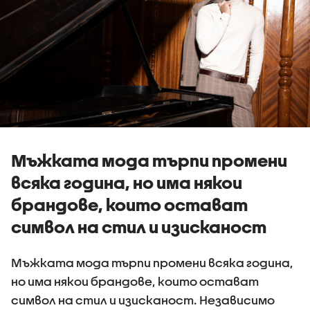
Мъжката мода търпи промени
всяка година, но има някои
брандове, които остават
символ на стил и изисканост
Мъжката мода търпи промени всяка година,
но има някои брандове, които остават
символ на стил и изисканост. Независимо