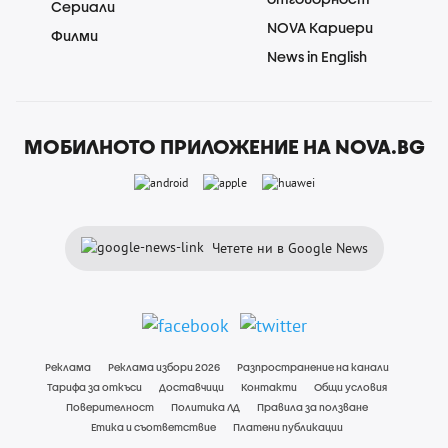
Сериали
NOVA Кариери
Филми
News in English
МОБИЛНОТО ПРИЛОЖЕНИЕ НА NOVA.BG
Четете ни в Google News
Реклама
Реклама избори 2026
Разпространение на канали
Тарифа за откъси
Доставчици
Контакти
Общи условия
Поверителност
Политика ЛД
Правила за ползване
Етика и съответствие
Платени публикации