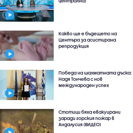
централна)
Какво ще е бъдещето на
Центъра за асистирана
репродукция
Победа на шахматната дъска:
Надя Тончева с нов
международен успех
Стотици бяха евакуирани
заради горския пожар в
Андалусия (ВИДЕО)