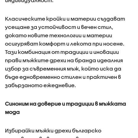
индивидуалност.
Класическите кройки и материи създават
усещане за устойчивост и вечен стил,
докато новите технологии и материи
осигуряват комфорт и лекота при носене.
Тази комбинация от традиции и иновации
прави мъжките дрехи на бранда идеалния
избор за съвременния мъж, който иска да
бъде едновременно стилен и практичен в
забързаното ежедневие.
Синоним на доверие и традиции в мъжката
мода
Избирайки мъжки дрехи българско