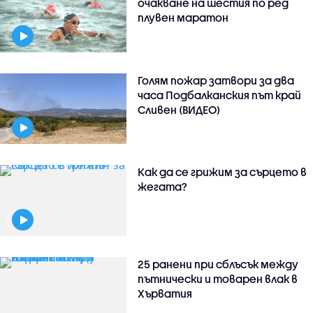
очакване на шестия по ред
плувен маратон
Голям пожар затвори за два
часа Подбалканския път край
Сливен (ВИДЕО)
Как да се грижим за сърцето в
жегата?
25 ранени при сблъсък между
пътнически и товарен влак в
Хърватия