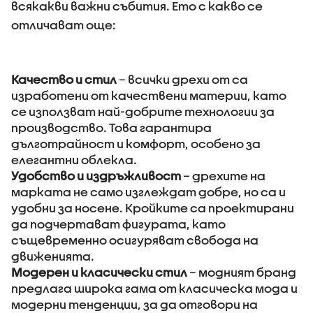
всякакви важни събития. Ето с какво се
отличават още:
Качество и стил
– всички дрехи от са
изработени от качествени материи, като
се използват най-добрите технологии за
производство. Това гарантира
дълготрайност и комфорт, особено за
елегантни облекла.
Удобство и издръжливост
– дрехите на
марката не само изглеждат добре, но са и
удобни за носене. Кройките са проектирани
да подчертават фигурата, като
същевременно осигуряват свобода на
движенията.
Модерен и класически стил
– модният бранд
предлага широка гама от класическа мода и
модерни тенденции, за да отговори на