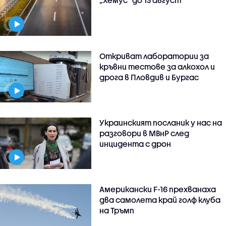
„Хемус“ до 13 август
Откриват лаборатории за
кръвни тестове за алкохол и
дрога в Пловдив и Бургас
Украинският посланик у нас на
разговори в МВнР след
инцидента с дрон
Американски F-16 прехванаха
два самолета край голф клуба
на Тръмп