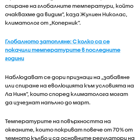
спиране на глобалните температури, който
очаквахме да видим“, каза Жулиен Николас,
климатолог от „Коперник“.
Глобалното затопляне: С колко са се
покачили температурите в последните
години
Наблюдават се дори признаци на „забавяне
или спиране на еволюцията към условията на
Ла Ниня“, които според климатолога могат
да изчезнат напълно до март.
Температурите на повърхността на
океаните, които покриват повече от 70% от
земното кълбо и са основните регулатори на