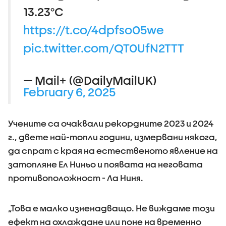
13.23°C
https://t.co/4dpfso05we
pic.twitter.com/QT0UfN2TTT
— Mail+ (@DailyMailUK)
February 6, 2025
Учените са очаквали рекордните 2023 и 2024
г., двете най-топли години, измервани някога,
да спрат с края на естественото явление на
затопляне Ел Ниньо и появата на неговата
противоположност - Ла Ниня.
„Това е малко изненадващо. Не виждаме този
ефект на охлаждане или поне на временно