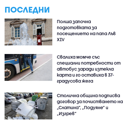
ПОСЛЕДНИ
Полша започна
подготовката за
посещението на папа Лъв
XIV
Свалиха момче със
специални потребности от
автобус заради изтекла
карта и го оставиха в 37-
градусова жега
Столична община подписва
договор за почистването на
„Слатина”, „Подуяне” и
„Изгрев”