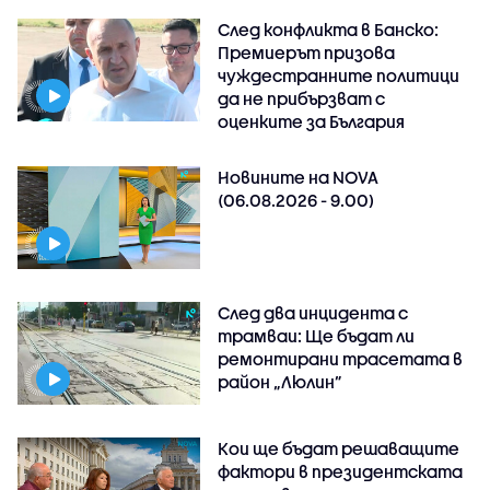
След конфликта в Банско:
Премиерът призова
чуждестранните политици
да не прибързват с
оценките за България
Новините на NOVA
(06.08.2026 - 9.00)
След два инцидента с
трамваи: Ще бъдат ли
ремонтирани трасетата в
район „Люлин”
Кои ще бъдат решаващите
фактори в президентската