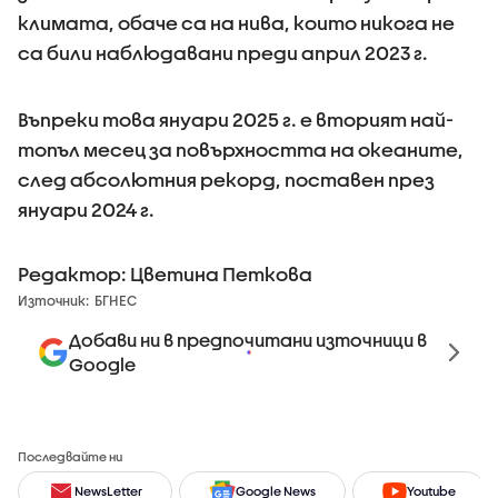
климата, обаче са на нива, които никога не
са били наблюдавани преди април 2023 г.
Въпреки това януари 2025 г. е вторият най-
топъл месец за повърхността на океаните,
след абсолютния рекорд, поставен през
януари 2024 г.
Редактор: Цветина Петкова
Източник:
БГНЕС
Добави ни в предпочитани източници в
Google
Последвайте ни
NewsLetter
Google News
Youtube