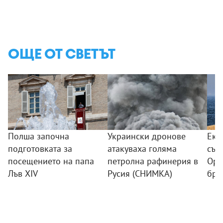
ОЩЕ ОТ СВЕТЪТ
Полша започна
Украински дронове
Еки
подготовката за
атакуваха голяма
съо
посещението на папа
петролна рафинерия в
Орм
Лъв XIV
Русия (СНИМКА)
бре