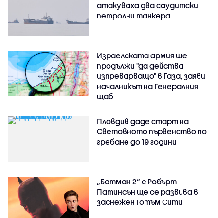
атакуваха два саудитски
петролни танкера
Израелската армия ще
продължи "да действа
изпреварващо" в Газа, заяви
началникът на Генералния
щаб
Пловдив даде старт на
Световното първенство по
гребане до 19 години
„Батман 2“ с Робърт
Патинсън ще се развива в
заснежен Готъм Сити