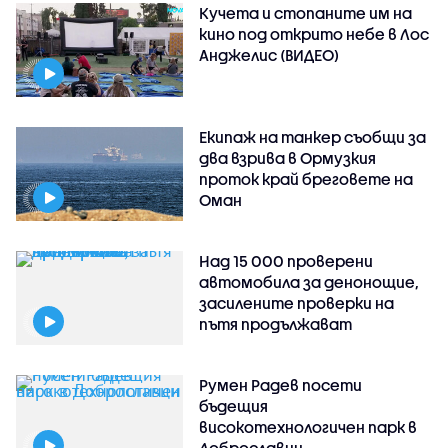
Кучета и стопаните им на
кино под открито небе в Лос
Анджелис (ВИДЕО)
Екипаж на танкер съобщи за
два взрива в Ормузкия
проток край бреговете на
Оман
Над 15 000 проверени
автомобила за денонощие,
засилените проверки на
пътя продължават
Румен Радев посети
бъдещия
високотехнологичен парк в