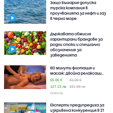
Защо България допуска
турска компания в
проучванията за нефт и газ
в Черно море
Държавата обмисля
гарантирани брандове за
родни стоки и специално
обозначение за
заведенията
60 минути флотация и
масаж: Двойна релаксаци..
65.00 €
93.00 €
127.13 лв
181.89 лв
Grabo.bg
Експерти предупредиха за
изкривена конкуренция в IT