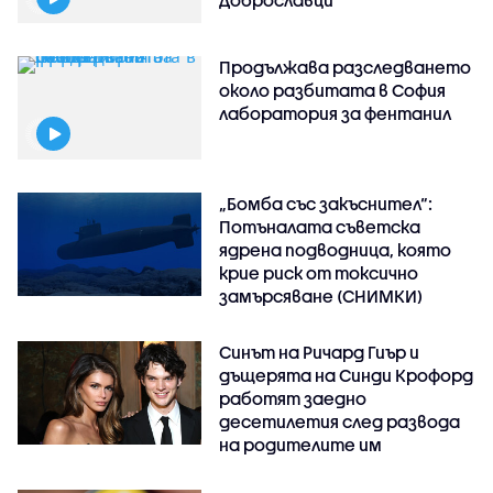
Доброславци
Продължава разследването
около разбитата в София
лаборатория за фентанил
„Бомба със закъснител“:
Потъналата съветска
ядрена подводница, която
крие риск от токсично
замърсяване (СНИМКИ)
Синът на Ричард Гиър и
дъщерята на Синди Крофорд
работят заедно
десетилетия след развода
на родителите им