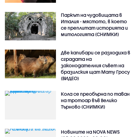
Паркът на чудовищата в
Италия - мястото, в което
се преплитат историята и
митологията (СНИМКИ)
Две капибари се разходиха в
сградата на
законодателния съвет на
бразилския щат Мату Гросу
(ВИДЕО)
Кола се преобърна по таван
на тротоар във Велико
Търново (СНИМКИ)
Новините на NOVA NEWS