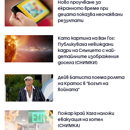
Ново проучване за
екранното време при
децата показва неочаквани
резултати
Като картина на Ван Гог:
Публикуваха невиждани
кадри на Слънцето с най-
детайлните изображения
досега (СНИМКИ)
Дейв Батиста поема ролята
на Кратос в "Богът на
войната"
Пожар край Хага наложи
евакуация на хотел
(СНИМКА)