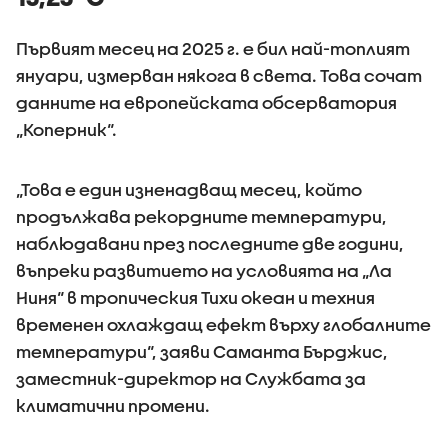
Първият месец на 2025 г. е бил най-топлият
януари, измерван някога в света. Това сочат
данните на европейската обсерватория
„Коперник“.
„Това е един изненадващ месец, който
продължава рекордните температури,
наблюдавани през последните две години,
въпреки развитието на условията на „Ла
Ниня“ в тропическия Тихи океан и техния
временен охлаждащ ефект върху глобалните
температури“, заяви Саманта Бърджис,
заместник-директор на Службата за
климатични промени.