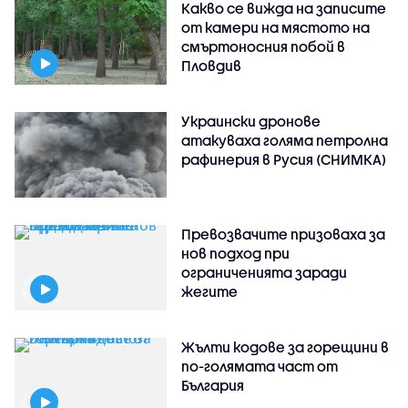
Какво се вижда на записите
от камери на мястото на
смъртоносния побой в
Пловдив
Украински дронове
атакуваха голяма петролна
рафинерия в Русия (СНИМКА)
Превозвачите призоваха за
нов подход при
ограниченията заради
жегите
Жълти кодове за горещини в
по-голямата част от
България