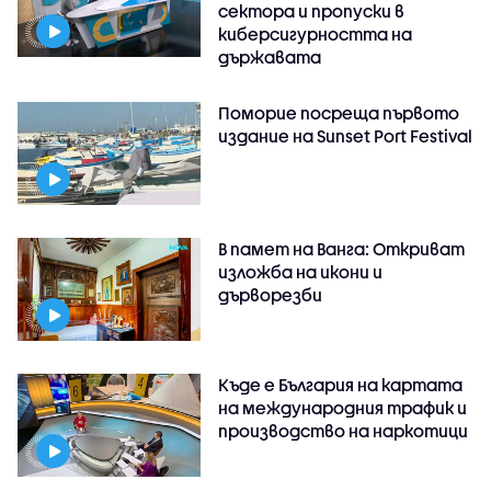
сектора и пропуски в
киберсигурността на
държавата
Поморие посреща първото
издание на Sunset Port Festival
В памет на Ванга: Откриват
изложба на икони и
дърворезби
Къде е България на картата
на международния трафик и
производство на наркотици