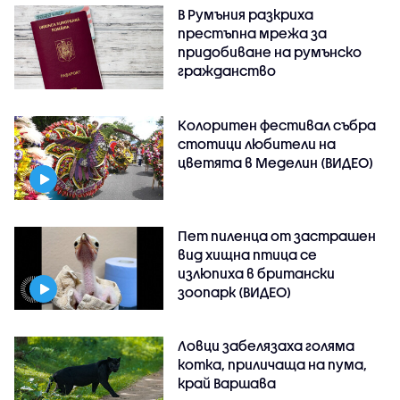
В Румъния разкриха
престъпна мрежа за
придобиване на румънско
гражданство
Колоритен фестивал събра
стотици любители на
цветята в Меделин (ВИДЕО)
Пет пиленца от застрашен
вид хищна птица се
излюпиха в британски
зоопарк (ВИДЕО)
Ловци забелязаха голяма
котка, приличаща на пума,
край Варшава