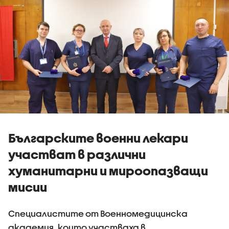
Българските военни лекари
участват в различни
хуманитарни и мироопазващи
мисии
Специалистите от Военномедицинска
академия, които участваха в