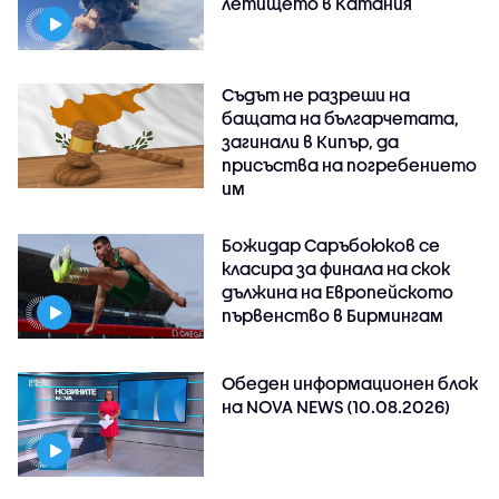
летището в Катания
Съдът не разреши на
бащата на българчетата,
загинали в Кипър, да
присъства на погребението
им
Божидар Саръбоюков се
класира за финала на скок
дължина на Европейското
първенство в Бирмингам
Обеден информационен блок
на NOVA NEWS (10.08.2026)