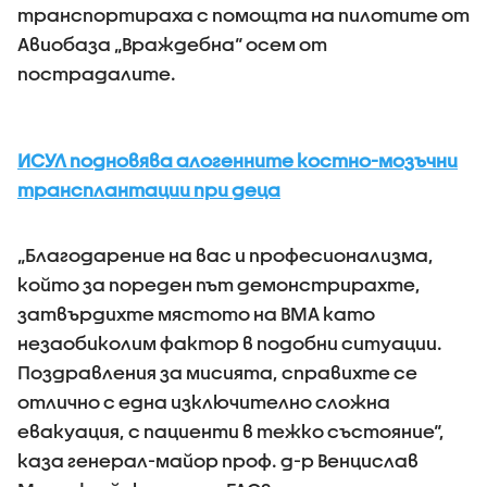
транспортираха с помощта на пилотите от
Авиобаза „Враждебна“ осем от
пострадалите.
ИСУЛ подновява алогенните костно-мозъчни
трансплантации при деца
„Благодарение на вас и професионализма,
който за пореден път демонстрирахте,
затвърдихте мястото на ВМА като
незаобиколим фактор в подобни ситуации.
Поздравления за мисията, справихте се
отлично с една изключително сложна
евакуация, с пациенти в тежко състояние“,
каза генерал-майор проф. д-р Венцислав