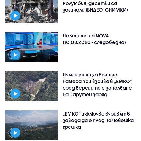
Колумбия, десетки са
загинали (ВИДЕО+СНИМКИ)
Новините на NOVA
(10.08.2026 - следобедна)
Няма данни за външна
намеса при взрива в „ЕМКО“,
сред версиите е запалване
на барутен заряд
„ЕМКО” изключва взривът в
завода да е плод на човешка
грешка