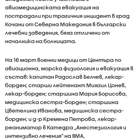
авиомедицинската евакуация на
пострадали при трагичния инцидент в град
Кочани от Северна Македония в български
лечебни заведения, бяха отличени от
началника на болницата.
На 16 март военни медици от Центъра по
авиационна, морска физиология и евакуация в
състав: капитан Радослав Белчев, лекар-
борден; старши лейтенант Михаил Цонев,
лекар-борден; старшина Мария Борисова,
медицинска сестра-борден; старшина
Цветелина Иванова, медицинска сестра-
борден; и д-р Кремена Петрова, лекар-
реаниматор в Катедра „Анестезиология и
интензивно лечение“ на ВМА,