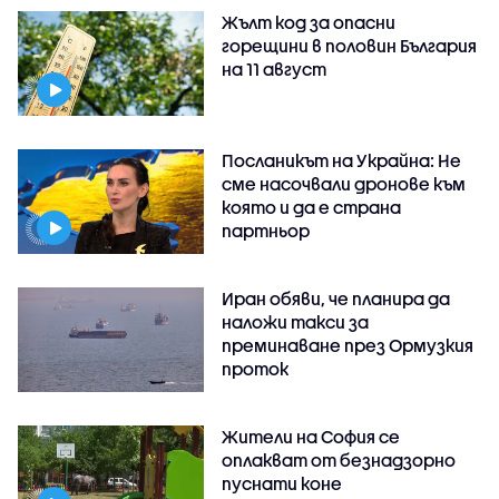
Жълт код за опасни
горещини в половин България
на 11 август
Посланикът на Украйна: Не
сме насочвали дронове към
която и да е страна
партньор
Иран обяви, че планира да
наложи такси за
преминаване през Ормузкия
проток
Жители на София се
оплакват от безнадзорно
пуснати коне