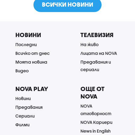
ВСИЧКИ НОВИНИ
НОВИНИ
ТЕЛЕВИЗИЯ
Последни
На живо
Всичко от днес
Лицата на NOVA
Моята новина
Предавания и
сериали
Видео
NOVA PLAY
ОЩЕ ОТ
NOVA
Новини
NOVA
Предавания
отговорност
Сериали
NOVA Кариери
Филми
News in English