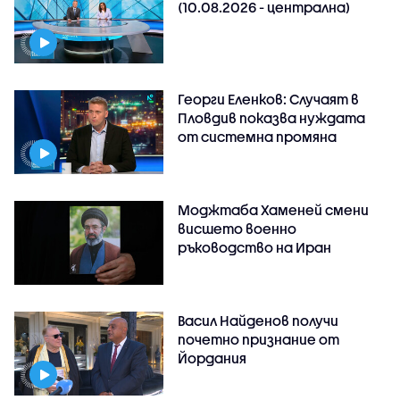
(10.08.2026 - централна)
Георги Еленков: Случаят в
Пловдив показва нуждата
от системна промяна
Моджтаба Хаменей смени
висшето военно
ръководство на Иран
Васил Найденов получи
почетно признание от
Йордания