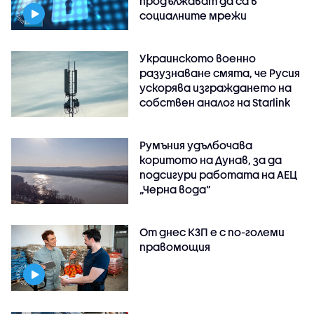
продължават да са в
социалните мрежи
Украинското военно
разузнаване смята, че Русия
ускорява изграждането на
собствен аналог на Starlink
Румъния удълбочава
коритото на Дунав, за да
подсигури работата на АЕЦ
„Черна вода“
От днес КЗП е с по-големи
правомощия