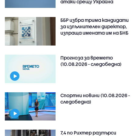
атаки срещу Украйна
ББР избра трима кандидати
за изпълнителен директор,
изпраща имената им на БНБ
Прогноза за времето
(10.08.2026 - следобедна)
Спортни новини (10.08.2026 -
следобедна)
7,4 по Рихтер разтърси