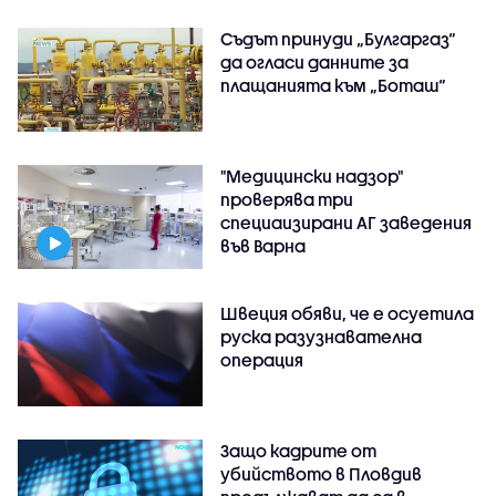
Съдът принуди „Булгаргаз“
да огласи данните за
плащанията към „Боташ“
"Медицински надзор"
проверява три
специаизирани АГ заведения
във Варнa
Швеция обяви, че е осуетила
руска разузнавателна
операция
Защо кадрите от
убийството в Пловдив