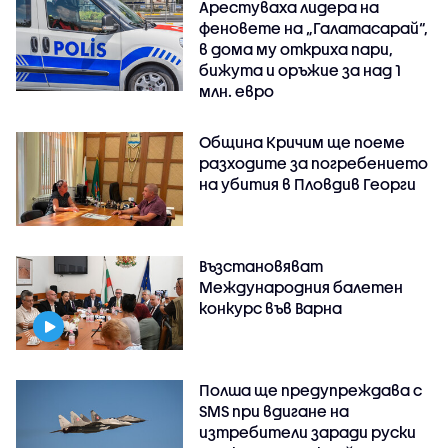
Арестуваха лидера на
феновете на „Галатасарай“,
в дома му откриха пари,
бижута и оръжие за над 1
млн. евро
Община Кричим ще поеме
разходите за погребението
на убития в Пловдив Георги
Възстановяват
Международния балетен
конкурс във Варна
Полша ще предупреждава с
SMS при вдигане на
изтребители заради руски