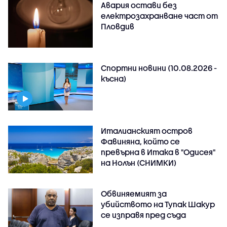
Авария остави без
електрозахранване част от
Пловдив
Спортни новини (10.08.2026 -
късна)
Италианският остров
Фавиняна, който се
превърна в Итака в "Одисея"
на Нолън (СНИМКИ)
Обвиняемият за
убийството на Тупак Шакур
се изправя пред съда