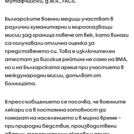
Мутафчийски, д.м.н., FACS.
Българските военни медици участват в
различни хуманитарни и мироопазващи
мисии зад граница повече от век, като винаги
са получавали отлична оценка за
представянето си. Това е изключителен
атестат за високия рейтинг не само на ВМА,
но и на Българската армия при участието в
международни мисии, допълват от
болницата.
В прессъобщението се посочва, че военните
лекари са в постоянна готовност да
помагат на населението и в мирно време –
при природни бедствия, производствени
аварии, терористични актове и други.