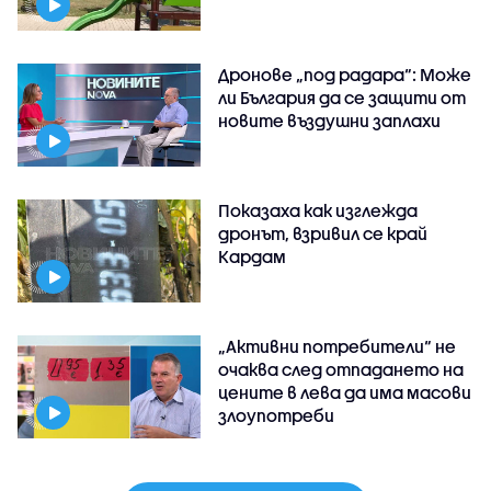
Дронове „под радара“: Може
ли България да се защити от
новите въздушни заплахи
Показаха как изглежда
дронът, взривил се край
Кардам
„Активни потребители“ не
очаква след отпадането на
цените в лева да има масови
злоупотреби