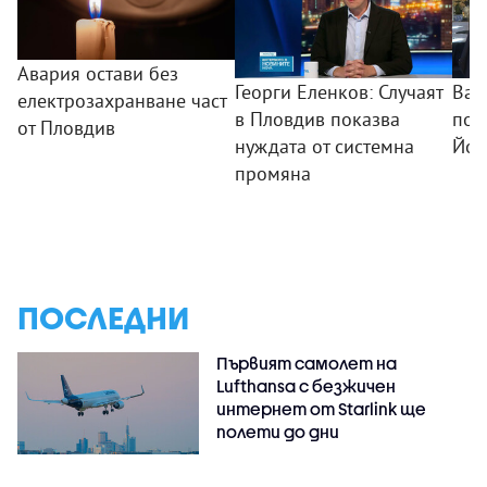
Авария остави без
Георги Еленков: Случаят
Вас
електрозахранване част
в Пловдив показва
поч
от Пловдив
нуждата от системна
Йор
промяна
ПОСЛЕДНИ
Първият самолет на
Lufthansa с безжичен
интернет от Starlink ще
полети до дни