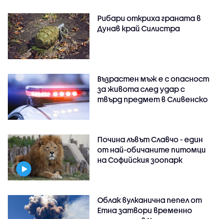
Рибари откриха граната в
Дунав край Силистра
Възрастен мъж е с опасност
за живота след удар с
твърд предмет в Сливенско
Почина лъвът Славчо - един
от най-обичаните питомци
на Софийския зоопарк
Облак вулканична пепел от
Етна затвори временно