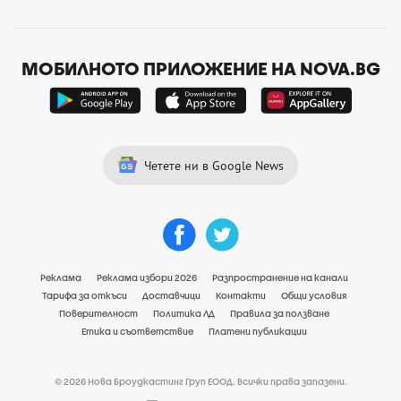
МОБИЛНОТО ПРИЛОЖЕНИЕ НА NOVA.BG
Четете ни в Google News
Реклама
Реклама избори 2026
Разпространение на канали
Тарифа за откъси
Доставчици
Контакти
Общи условия
Поверителност
Политика ЛД
Правила за ползване
Етика и съответствие
Платени публикации
© 2026 Нова Броудкастинг Груп ЕООД. Всички права запазени.