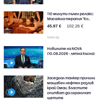
110 минути пълен релакс:
Масажна терапия "Ко..
45.97 €
102.26 €
Grabo.bg
Новините на NOVA
(10.08.2026 - лятна късна)
Заседнал танкер причини
мащабен нефтен разлив
край Оман, властите
опитват да ограничат
щетите