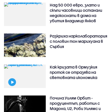
Над 50 000 евро, злато и
скъпи часовници останали
недокоснати в дома на
убития Владимир Янков
Разкриха нарколаборатория
с половин тон марихуана в
Сърбия
Как кризата в Ормузкия
проток се отразява на
световната икономика
Почина Уилям Орбит -
продуцентът, работил с
Мадона, U2, Роби Уилямс и