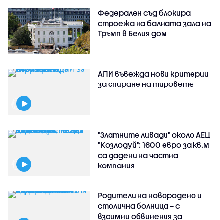
Федерален съд блокира
строежа на балната зала на
Тръмп в Белия дом
АПИ въвежда нови критерии
за спиране на тировете
"Златните ливади" около АЕЦ
"Козлодуй": 1600 евро за кв.м
са дадени на частна
компания
Родители на новородено и
столична болница – с
взаимни обвинения за