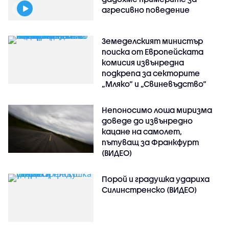
агресивно поведение
Земеделският министър
поиска от Европейската
комисия извънредна
подкрепа за секторите
„Мляко“ и „Свиневъдство“
Непоносимо лоша миризма
доведе до извънредно
кацане на самолет,
пътуващ за Франкфурт
(ВИДЕО)
Порой и градушка удариха
Силинстренско (ВИДЕО)