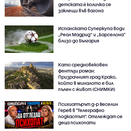
детската ѝ количка се
заклещи във вагона
Испанската Суперкупа води
„Реал Мадрид“ и „Барселона“
близо до България
Като средновековен
фентъзи роман:
Призрачният град Крако,
който в миналото е бил
пълен с живот (СНИМКИ)
Психиатърът д-р Веселин
Герев в "Телеграфно
подкастът": Отглеждат се
деца психопати