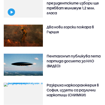
президентските избори ще
трябват минимум 1,2 млн.
гласа
Два нови горски пожара в
Гърция
Пентагонът публикува пета
партида досиета за НЛО
(ВИДЕО)
Разкриха наркооранжерия в
София, иззети са различни
наркотици (СНИМКИ)