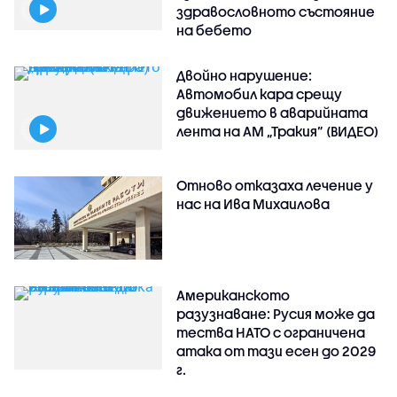
здравословното състояние
на бебето
Двойно нарушение:
Автомобил кара срещу
движението в аварийната
лента на АМ „Тракия” (ВИДЕО)
Отново отказаха лечение у
нас на Ива Михаилова
Американското
разузнаване: Русия може да
тества НАТО с ограничена
атака от тази есен до 2029
г.