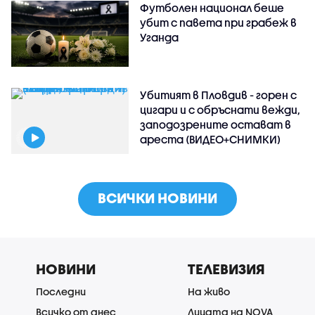
Футболен национал беше
убит с павета при грабеж в
Уганда
Убитият в Пловдив - горен с
цигари и с обръснати вежди,
заподозрените остават в
ареста (ВИДЕО+СНИМКИ)
ВСИЧКИ НОВИНИ
НОВИНИ
ТЕЛЕВИЗИЯ
Последни
На живо
Всичко от днес
Лицата на NOVA