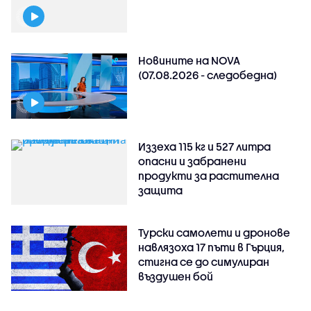
Новините на NOVA
(07.08.2026 - следобедна)
Иззеха 115 кг и 527 литра
опасни и забранени
продукти за растителна
защита
Турски самолети и дронове
навлязоха 17 пъти в Гърция,
стигна се до симулиран
въздушен бой