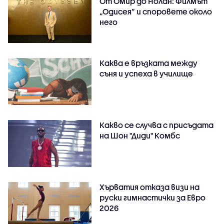
От Омир до Нолан: Филмът
„Одисея” и споровете около
него
Каква е връзката между
съня и успеха в училище
Какво се случва с присъдата
на Шон "Диди" Комбс
Хърватия отказа визи на
руски гимнастички за Евро
2026