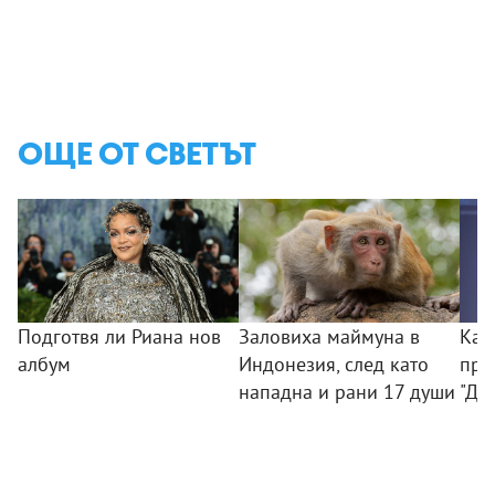
ОЩЕ ОТ СВЕТЪТ
Подготвя ли Риана нов
Заловиха маймуна в
Как
албум
Индонезия, след като
при
нападна и рани 17 души
"Ди