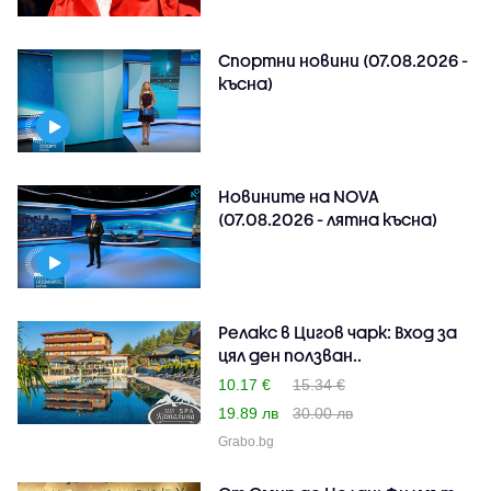
Спортни новини (07.08.2026 -
късна)
Новините на NOVA
(07.08.2026 - лятна късна)
Релакс в Цигов чарк: Вход за
цял ден ползван..
10.17 €
15.34 €
19.89 лв
30.00 лв
Grabo.bg