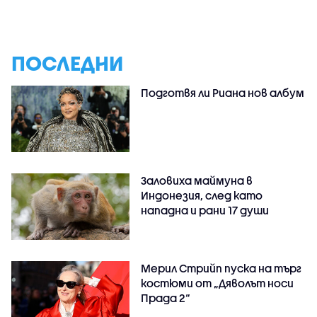
ПОСЛЕДНИ
Подготвя ли Риана нов албум
Заловиха маймуна в
Индонезия, след като
нападна и рани 17 души
Мерил Стрийп пуска на търг
костюми от „Дяволът носи
Прада 2“