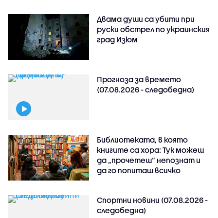
Двама души са убити при
руски обстрeл по украинския
град Изюм
Прогноза за времето
(07.08.2026 - следобедна)
Библиотеката, в която
книгите са хора: Тук можеш
да „прочетеш“ непознат и
да го попиташ всичко
Спортни новини (07.08.2026 -
следобедна)