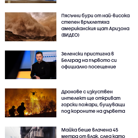
Пясъчни бури от най-висока
степен връхлетяха
американския щат Аризона
(ВИДЕО)
Зеленски пристигна в
Белград на първото си
официално посещение
Дронове с изкуствен
интелект ще откриват
горски пожари, бушуващи
под короните на дървета
Майка беше влачена 45
метра от влак, след като