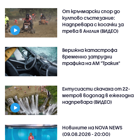
От кръчмарски спор до
култово състезание:
Надпревара с косачки за
трева в Англия (ВИДЕО)
Верижна катастрофа
временно затрудни
трафика на АМ "Тракия"
Ентусиасти скачаха от 22-
метров водопад в ежегодна
надпревара (ВИДЕО)
Новините на NOVA NEWS
(09.08.2026 - 20:00)