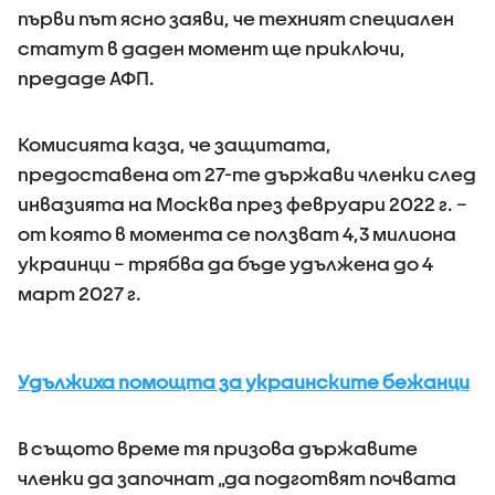
първи път ясно заяви, че техният специален
статут в даден момент ще приключи,
предаде АФП.
Комисията каза, че защитата,
предоставена от 27-те държави членки след
инвазията на Москва през февруари 2022 г. –
от която в момента се ползват 4,3 милиона
украинци – трябва да бъде удължена до 4
март 2027 г.
Удължиха помощта за украинските бежанци
В същото време тя призова държавите
членки да започнат „да подготвят почвата