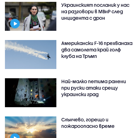
Украинският посланик у нас
на разговори в МВнР след
инцидента с дрон
Американски F-16 прехванаха
два самолета край голф
клуба на Тръмп
Най-малко петима ранени
при руски атаки срещу
украински град
Слънчево, горещо и
пожароопасно време