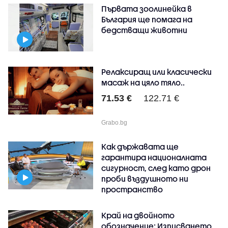
Първата зоолинейка в
България ще помага на
бедстващи животни
Релаксиращ или класически
масаж на цяло тяло..
71.53 €
122.71 €
Grabo.bg
Как държавата ще
гарантира националната
сигурност, след като дрон
проби въздушното ни
пространство
Край на двойното
обозначение: Изписването