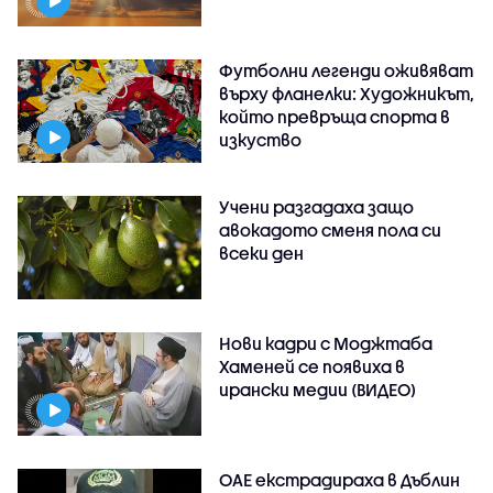
Футболни легенди оживяват
върху фланелки: Художникът,
който превръща спорта в
изкуство
Учени разгадаха защо
авокадото сменя пола си
всеки ден
Нови кадри с Моджтаба
Хаменей се появиха в
ирански медии (ВИДЕО)
ОАЕ екстрадираха в Дъблин