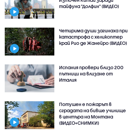
Източен Китай заради
тайфуна "Долфин" (ВИДЕО)
Четирима души загинаха при
катастрофа с хеликоптер
край Рио де Жанейро (ВИДЕО)
Испания провери близо 200
пътници на влизане от
Италия
Потушен е пожарът в
сградата на бивше училище
в центъра на Монтана
(ВИДЕО+СНИМКИ)