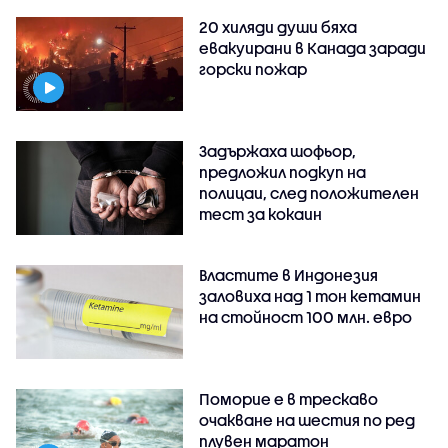
20 хиляди души бяха
евакуирани в Канада заради
горски пожар
Задържаха шофьор,
предложил подкуп на
полицаи, след положителен
тест за кокаин
Властите в Индонезия
заловиха над 1 тон кетамин
на стойност 100 млн. евро
Поморие е в трескаво
очакване на шестия по ред
плувен маратон