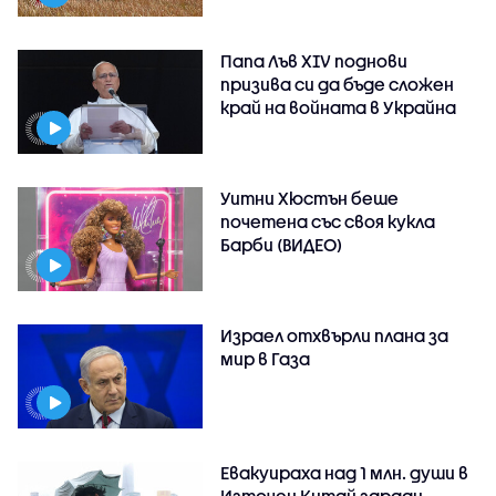
Папа Лъв XIV поднови
призива си да бъде сложен
край на войната в Украйна
Уитни Хюстън беше
почетена със своя кукла
Барби (ВИДЕО)
Израел отхвърли плана за
мир в Газа
Евакуираха над 1 млн. души в