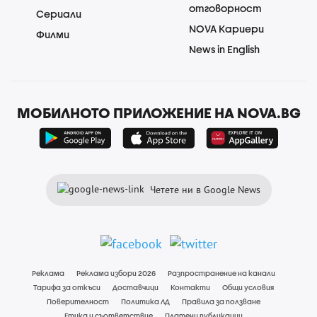
отговорност
Сериали
NOVA Кариери
Филми
News in English
МОБИЛНОТО ПРИЛОЖЕНИЕ НА NOVA.BG
Четете ни в Google News
Реклама
Реклама избори 2026
Разпространение на канали
Тарифа за откъси
Доставчици
Контакти
Общи условия
Поверителност
Политика ЛД
Правила за ползване
Етика и съответствие
Платени публикации