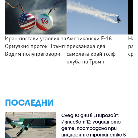
Иран постави условия за
Американски F-16
Най
Ормузкия проток. Тръмп:
прехванаха два
ран
Водим полупреговори
самолета край голф
сре
клуба на Тръмп
ПОСЛЕДНИ
След 10 дни в „Пирогов“:
Изписват 12-годишното
дете, пострадало при
инцидент с тротинетка в