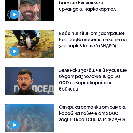
боса на влиятелен
ирландски наркокартел
Бебе пингвин от застрашен
вид радва посетителите на
зоопарк в Китай (ВИДЕО)
Зеленски заяви, че в Русия ще
бъдат разположени до 50
000 севернокорейски
войници
Откриха останки от римски
кораб на повече от 2000
години край Сицилия (ВИДЕО)