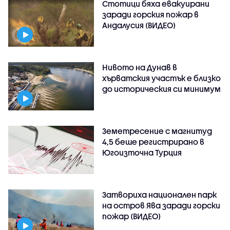
Стотици бяха евакуирани
заради горския пожар в
Андалусия (ВИДЕО)
Нивото на Дунав в
хърватския участък е близко
до историческия си минимум
Земетресение с магнитуд
4,5 беше регистрирано в
Югоизточна Турция
Затвориха национален парк
на остров Ява заради горски
пожар (ВИДЕО)