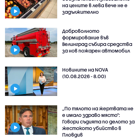
на цените в лева вече не е
задължително
Доброволното
формирование във
Велинград събира средства
за нов пожарен автомобил
Новините на NOVA
(10.08.2026 - 8.00)
„По тялото на жертвата не
е имало здраво място":
Говори съдията по делото за
жестокото убийство в
Пловдив