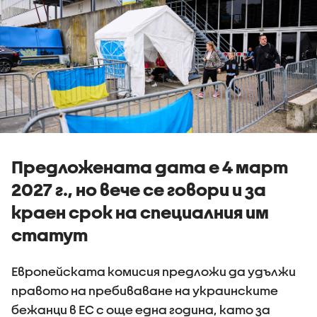
Предложената дата е 4 март
2027 г., но вече се говори и за
краен срок на специалния им
статут
Европейската комисия предложи да удължи
правото на пребиваване на украинските
бежанци в ЕС с още една година, като за