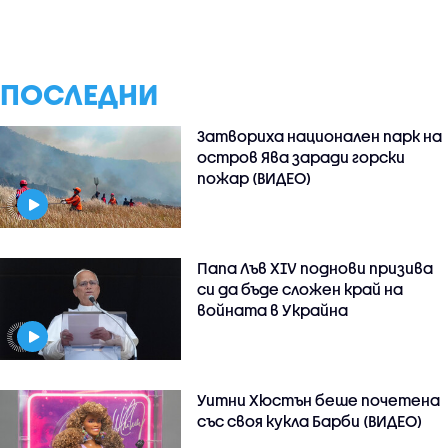
ПОСЛЕДНИ
Затвориха национален парк на
остров Ява заради горски
пожар (ВИДЕО)
Папа Лъв XIV поднови призива
си да бъде сложен край на
войната в Украйна
Уитни Хюстън беше почетена
със своя кукла Барби (ВИДЕО)