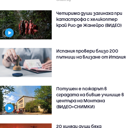
Четирима души загинаха при
катастрофа с хеликоптер
край Рио де Жанейро (ВИДЕО)
Испания провери близо 200
пътници на влизане от Италия
Потушен е пожарът в
сградата на бивше училище в
центъра на Монтана
(ВИДЕО+СНИМКИ)
20 хиляди души бяха