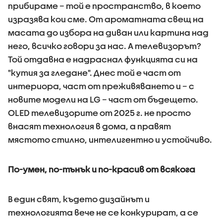
прибираме – той е пространство, в което
изразява кои сме. От ароматната свещ на
масата до избора на диван или картина над
него, всичко говори за нас. А телевизорът?
Той отдавна е надраснал функцията си на
"кутия за гледане". Днес той е част от
интериора, част от преживяването и – с
новите модели на LG – част от бъдещето.
OLED телевизорите от 2025 г. не просто
внасят технология в дома, а правят
мястото стилно, интелигентно и устойчиво.
По-умен, по-тънък и по-красив от всякога
В един свят, където дизайнът и
технологията вече не се конкурират, а се