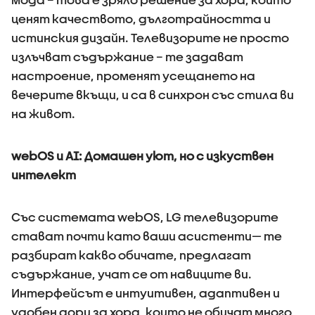
ценят качеството, дълготрайността и
истинския дизайн. Телевизорите не просто
излъчват съдържание – те задават
настроение, променят усещането на
вечерите вкъщи, и са в синхрон със стила ви
на живот.
webOS и AI: Домашен уют, но с изкуствен
интелект
Със системата webOS, LG телевизорите
стават почти като ваши асистенти— те
разбират какво обичате, предлагат
съдържание, учат се от навиците ви.
Интерфейсът е интуитивен, адаптивен и
удобен дори за хора, които не обичат много