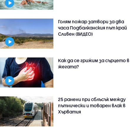
Голям пожар затвори за два
часа Подбалканския път край
Сливен (ВИДЕО)
Как да се грижим за сърцето в
жегата?
25 ранени при сблъсък между
пътнически и товарен влак в
Хърватия