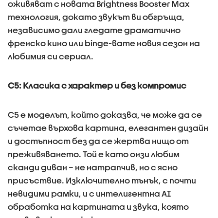
оживяват с новата Brightness Booster Max
технология, докато звукът ви обгръща,
независимо дали гледате драматично
френско кино или binge-вате новия сезон на
любимия си сериал.
C5: Класика с характер и без компромис
C5 е моделът, който доказва, че може да се
съчетае върхова картина, елегантен дизайн
и достъпност без да се жертва нищо от
преживяването. Той е като онзи любим
сканди диван – не натрапчив, но с ясно
присъствие. Изключително тънък, с почти
невидими рамки, и с интелигентна AI
обработка на картината и звука, която