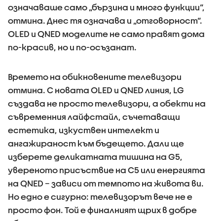
означаваше само „бързина и много функции“,
отмина. Днес тя означава и „отговорност“.
OLED и QNED моделите не само правят дома
по-красив, но и по-осъзанат.
Времето на обикновените телевизори
отмина. С новата OLED и QNED линия, LG
създава не просто телевизори, а обекти на
съвременния лайфстайл, съчетаващи
естетика, изкуствен интелект и
ангажираност към бъдещето. Дали ще
изберете деликатната тишина на G5,
увереното присъствие на C5 или енергията
на QNED – зависи от темпото на живота ви.
Но едно е сигурно: телевизорът вече не е
просто фон. Той е финалният щрих в добре