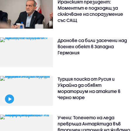
Иранският президент:
Моментът е подходящ за
сключване на споразумение
със САЩ
Дронове са били засечени над
военен обект в Западна
Германия
Турция поиска от Русия и
Украйна да обявят
мораториум на атаките в
Черно море
Учени: Топенето на леда
превръща Антарктида във
вторичен източник на живачно