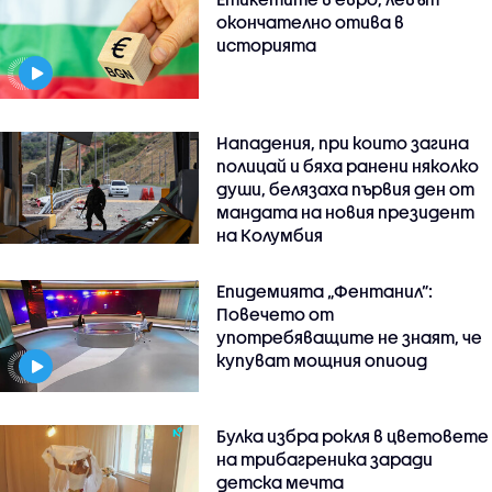
окончателно отива в
историята
Нападения, при които загина
полицай и бяха ранени няколко
души, белязаха първия ден от
мандата на новия президент
на Колумбия
Епидемията „Фентанил”:
Повечето от
употребяващите не знаят, че
купуват мощния опиоид
Булка избра рокля в цветовете
на трибагреника заради
детска мечта