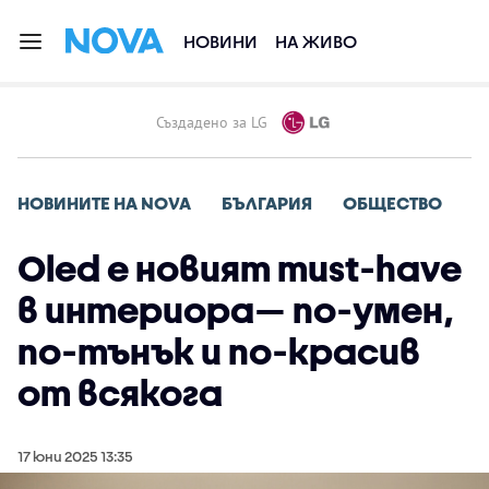
НОВИНИ
НА ЖИВО
Създадено за LG
НОВИНИТЕ НА NOVA
БЪЛГАРИЯ
ОБЩЕСТВО
Оled е новият must-have
в интериора— по-умен,
по-тънък и по-красив
от всякога
17 юни 2025 13:35