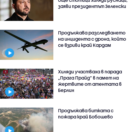
още стотици хиляди руснаци,
заяви президентът Зеленски
Продължава разследването
на инцидента с дрона, който
се взриви край Кардам
Хиляди участваха в парада
„Прага Прайд“ в памет на
жертвите от атентата в
Берлин
Продължава битката с
пожара край Бобошево