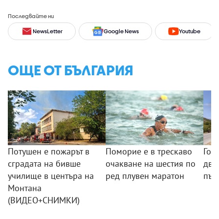
Последвайте ни
NewsLetter
Google News
Youtube
ОЩЕ ОТ БЪЛГАРИЯ
Потушен е пожарът в
Поморие е в трескаво
Гол
сградата на бивше
очакване на шестия по
два
училище в центъра на
ред плувен маратон
път
Монтана
(ВИДЕО+СНИМКИ)