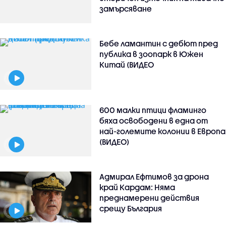
замърсяване
Бебе ламантин с дебют пред
публика в зоопарк в Южен
Китай (ВИДЕО
600 малки птици фламинго
бяха освободени в една от
най-големите колонии в Европа
(ВИДЕО)
Адмирал Ефтимов за дрона
край Кардам: Няма
преднамерени действия
срещу България