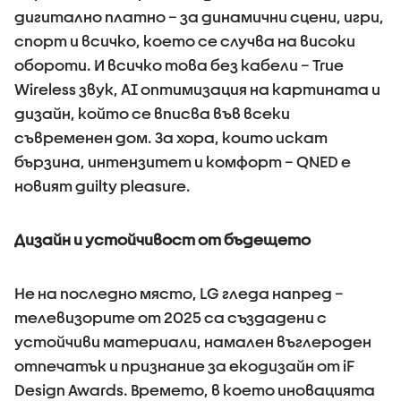
дигитално платно – за динамични сцени, игри,
спорт и всичко, което се случва на високи
обороти. И всичко това без кабели – True
Wireless звук, AI оптимизация на картината и
дизайн, който се вписва във всеки
съвременен дом. За хора, които искат
бързина, интензитет и комфорт – QNED е
новият guilty pleasure.
Дизайн и устойчивост от бъдещето
Не на последно място, LG гледа напред –
телевизорите от 2025 са създадени с
устойчиви материали, намален въглероден
отпечатък и признание за екодизайн от iF
Design Awards. Времето, в което иновацията