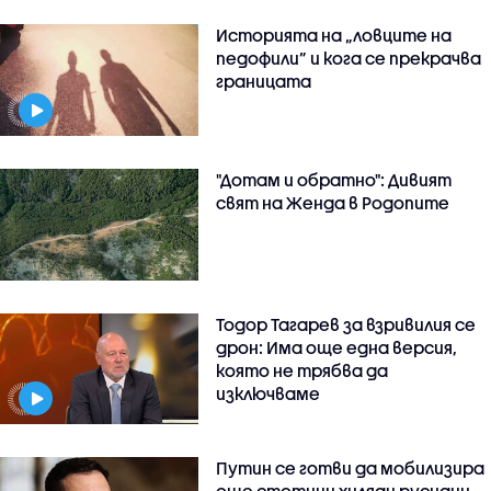
Историята на „ловците на
педофили” и кога се прекрачва
границата
"Дотам и обратно": Дивият
свят на Женда в Родопите
Тодор Тагарев за взривилия се
дрон: Има още една версия,
която не трябва да
изключваме
Путин се готви да мобилизира