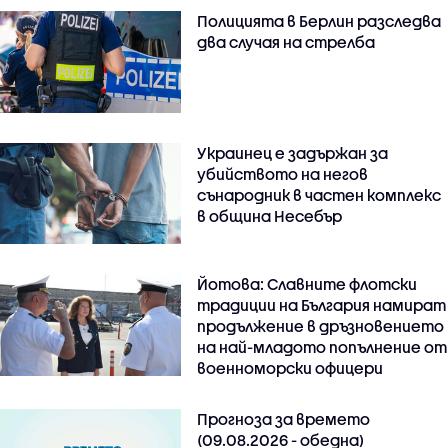
Полицията в Берлин разследва
два случая на стрелба
Украинец е задържан за
убийството на негов
сънародник в частен комплекс
в община Несебър
Йотова: Славните флотски
традиции на България намират
продължение в дръзновението
на най-младото попълнение от
военноморски офицери
Прогноза за времето
(09.08.2026 - обедна)