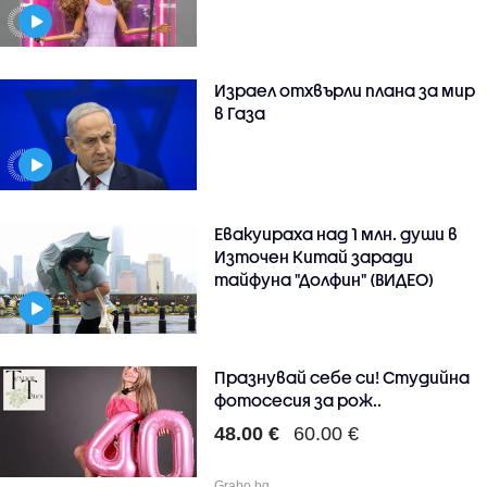
Израел отхвърли плана за мир
в Газа
Евакуираха над 1 млн. души в
Източен Китай заради
тайфуна "Долфин" (ВИДЕО)
Празнувай себе си! Студийна
фотосесия за рож..
48.00 €
60.00 €
Grabo.bg