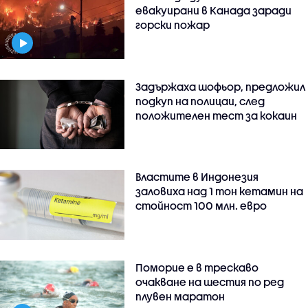
евакуирани в Канада заради
горски пожар
Задържаха шофьор, предложил
подкуп на полицаи, след
положителен тест за кокаин
Властите в Индонезия
заловиха над 1 тон кетамин на
стойност 100 млн. евро
Поморие е в трескаво
очакване на шестия по ред
плувен маратон