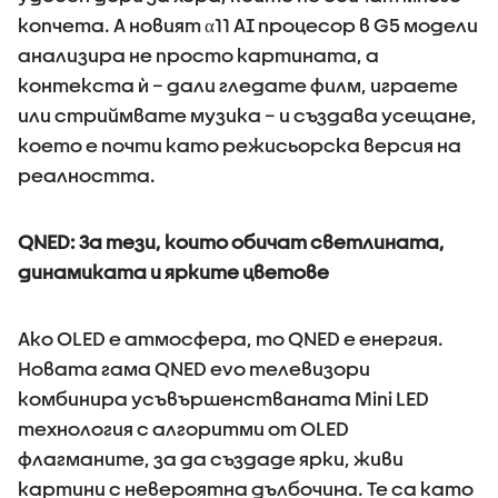
копчета. А новият α11 AI процесор в G5 модели
анализира не просто картината, а
контекста ѝ – дали гледате филм, играете
или стриймвате музика – и създава усещане,
което е почти като режисьорска версия на
реалността.
QNED: За тези, които обичат светлината,
динамиката и ярките цветове
Ако OLED е атмосфера, то QNED е енергия.
Новата гама QNED evo телевизори
комбинира усъвършенстваната Mini LED
технология с алгоритми от OLED
флагманите, за да създаде ярки, живи
картини с невероятна дълбочина. Те са като