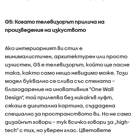
G5: Когато телевизорът прилича на
произведение на изкуството
Ако интериорният ви стил е
минималистичен, архитектурен или просто
изчистен, G5 е телевизорът, който ще пасне
така, както само нещо невидимо може. Този
модел буквално се слива със стената –
благодарение на иновативния "One Wall
Design", той прилепва без никакъв луфт,
сякаш е дигитална картина, създадена
специално за пространството ви. Но не само
дизайнът говори – тук всичко говори за „high-
tech“ с тих, но уверен глас. Цветовете