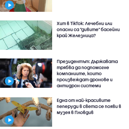
Хит в TikTok: Лечебни или
опасни са "дивите" басейни
край Железница?
Президентът: Държавата
трябва да подпомогне
компаниите, които
произвеждат дронове и
антидрон системи
Една от най-красивите
пеперуди в света се появи в
музея в Пловдив