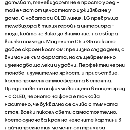
допълват, телевизорът не е просто уред –
той е част от цялостното изживяване у
дома. С новата си OLED линия, LG превръща
телевизора в тихия герой на интериора –
този, който не вика за внимание, но събира
всички погледи. Моделите C5 и G5 са като
добре скроен костюм: прецизно създадени, с
внимание към формата, но същевременно
изненадващо леки и удобни. Перфектни черни
тонове, изумителна яркост, и присъствие,
което променя атмосферата в стаята.
Представете си филмова сцена в нощен град
– с OLED, черното на фона е толкова
наситено, че буквално се слива с тъмната
стая. Всеки пиксел свети самостоятелно,
което означава края на неясните картини в
най-напрегнатия момент от трилъра.