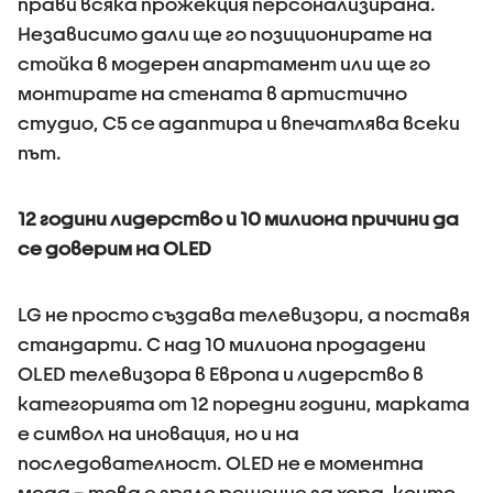
прави всяка прожекция персонализирана.
Независимо дали ще го позиционирате на
стойка в модерен апартамент или ще го
монтирате на стената в артистично
студио, C5 се адаптира и впечатлява всеки
път.
12 години лидерство и 10 милиона причини да
се доверим на OLED
LG не просто създава телевизори, а поставя
стандарти. С над 10 милиона продадени
OLED телевизора в Европа и лидерство в
категорията от 12 поредни години, марката
е символ на иновация, но и на
последователност. OLED не е моментна
мода – това е зряло решение за хора, които