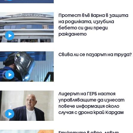
Протест във Варна в защита
на родилката, изгубила
бебето си дни преди
раждането
Свива ли се пазарът на труда?
Лидерът на ГЕРБ настоя
управляващите да изнесат
повече информация около
случая с дрона край Кардам
Етикетите в евро, левът