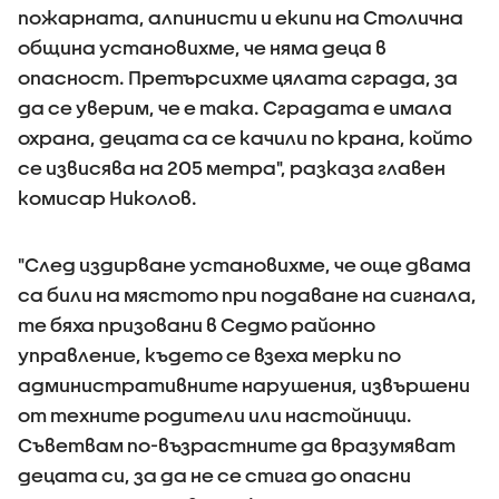
пожарната, алпинисти и екипи на Столична
община установихме, че няма деца в
опасност. Претърсихме цялата сграда, за
да се уверим, че е така. Сградата е имала
охрана, децата са се качили по крана, който
се извисява на 205 метра", разказа главен
комисар Николов.
"След издирване установихме, че още двама
са били на мястото при подаване на сигнала,
те бяха призовани в Седмо районно
управление, където се взеха мерки по
административните нарушения, извършени
от техните родители или настойници.
Съветвам по-възрастните да вразумяват
децата си, за да не се стига до опасни