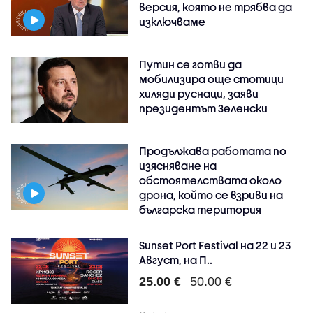
версия, която не трябва да
изключваме
Путин се готви да
мобилизира още стотици
хиляди руснаци, заяви
президентът Зеленски
Продължава работата по
изясняване на
обстоятелствата около
дрона, който се взриви на
българска територия
Sunset Port Festival на 22 и 23
Август, на П..
25.00 €
50.00 €