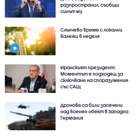
разпространил, съобщи
синът му
Слънчево време с локални
валежи в неделя
Иранският президент:
Моментът е подходящ за
сключване на споразумение
със САЩ
Дронове са били засечени
над военен обект в Западна
Германия