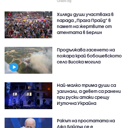
Grabo.bg
Хиляди души участваха в
парада „Прага Прайд“ в
памет на жертвите от
атентата в Берлин
Продължава гасенето на
пожара край бобошевското
село Висока могила
Най-малко трима души са
загинали, а девет са ранени
при руски атаки срещу
Източна Украйна
Ракът на простатата на
Джо Байдън се е