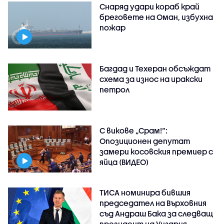
Снаряд удари кораб край
бреговете на Оман, избухна
пожар
Багдад и Техеран обсъждат
схема за износ на иракски
петрол
С викове „Срам!“:
Опозиционен депутат
замери косовския премиер с
яйца (ВИДЕО)
ТИСА номинира бившия
председател на Върховния
съд Андраш Бака за следващ
президент на Унгария