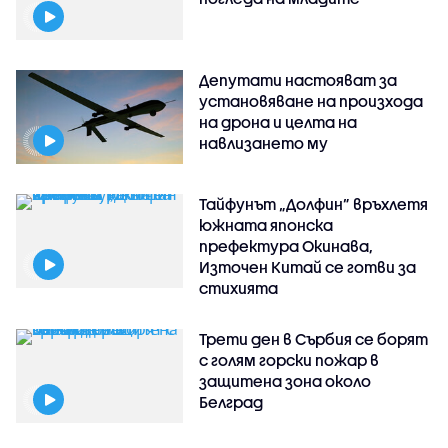
Депутати настояват за
установяване на произхода
на дрона и целта на
навлизането му
Тайфунът „Долфин” връхлетя
южната японска
префектура Окинава,
Източен Китай се готви за
стихията
Трети ден в Сърбия се борят
с голям горски пожар в
защитена зона около
Белград