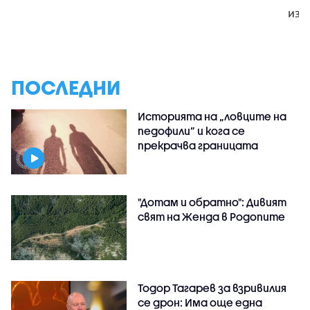
изк
ПОСЛЕДНИ
Историята на „ловците на
педофили” и кога се
прекрачва границата
"Дотам и обратно": Дивият
свят на Женда в Родопите
Тодор Тагарев за взривилия
се дрон: Има още една