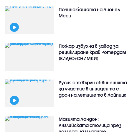
Почина бащата на Лионел
Меси
Пожар избухна в завод за
рециклиране край Ротердам
(ВИДЕО+СНИМКИ)
Русия отхвърли обвиненията
за участие в инцидента с
дрон на летището в Лайпциг
Магията Лондон:
Английската столица през
погледа на младите