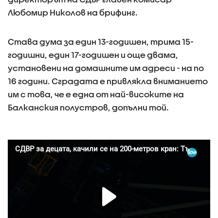
Любомир Николов на брифинг.
Става дума за един 13-годишен, трима 15-
годишни, един 17-годишен и още двама,
установени на домашните им адреси - на по
16 години. Сградата е привлякла вниманието
им с това, че е една от най-високите на
Балканския полустров, допълни той.