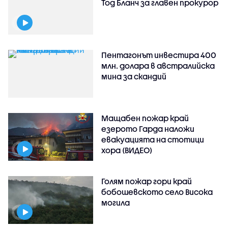
Тод Бланч за главен прокурор
Пентагонът инвестира 400
млн. долара в австралийска
мина за скандий
Мащабен пожар край
езерото Гарда наложи
евакуацията на стотици
хора (ВИДЕО)
Голям пожар гори край
бобошевското село Висока
могила