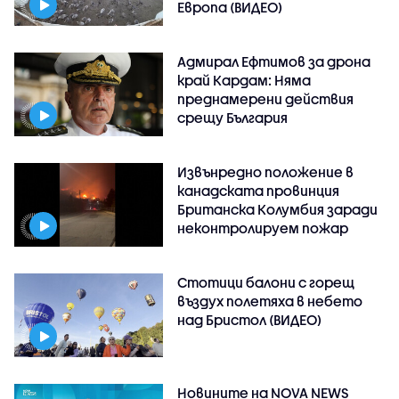
Европа (ВИДЕО)
Адмирал Ефтимов за дрона
край Кардам: Няма
преднамерени действия
срещу България
Извънредно положение в
канадската провинция
Британска Колумбия заради
неконтролируем пожар
Стотици балони с горещ
въздух полетяха в небето
над Бристол (ВИДЕО)
Новините на NOVA NEWS