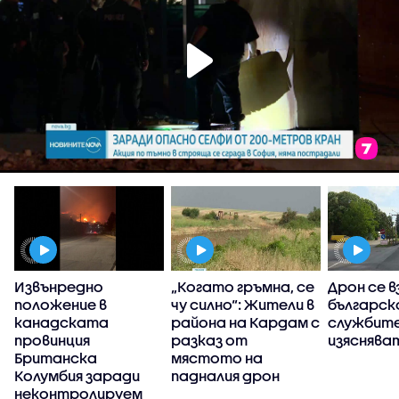
Извънредно
„Когато гръмна, се
Дрон се в
положение в
чу силно“: Жители в
българск
канадската
района на Кардам с
службит
а
провинция
разказ от
изясняват
Британска
мястото на
Колумбия заради
падналия дрон
неконтролируем