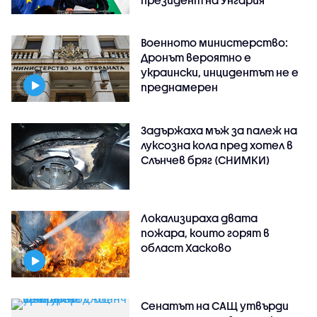
Военното министерство:
Дронът вероятно е
украински, инцидентът не е
преднамерен
Задържаха мъж за палеж на
луксозна кола пред хотел в
Слънчев бряг (СНИМКИ)
Локализираха двата
пожара, които горят в
област Хасково
Сенатът на САЩ утвърди