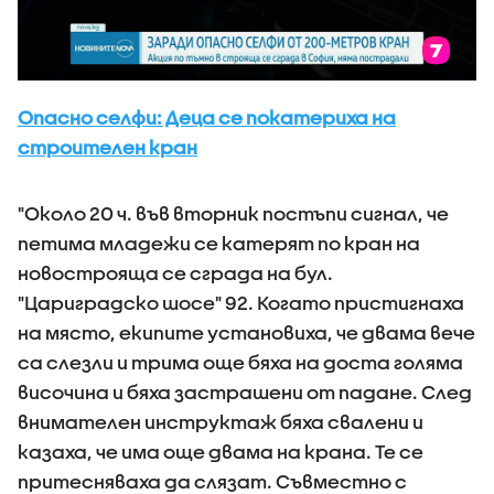
Опасно селфи: Деца се покатериха на
строителен кран
"Около 20 ч. във вторник постъпи сигнал, че
петима младежи се катерят по кран на
новострояща се сграда на бул.
"Цариградско шосе" 92. Когато пристигнаха
на място, екипите установиха, че двама вече
са слезли и трима още бяха на доста голяма
височина и бяха застрашени от падане. След
внимателен инструктаж бяха свалени и
казаха, че има още двама на крана. Те се
притесняваха да слязат. Съвместно с