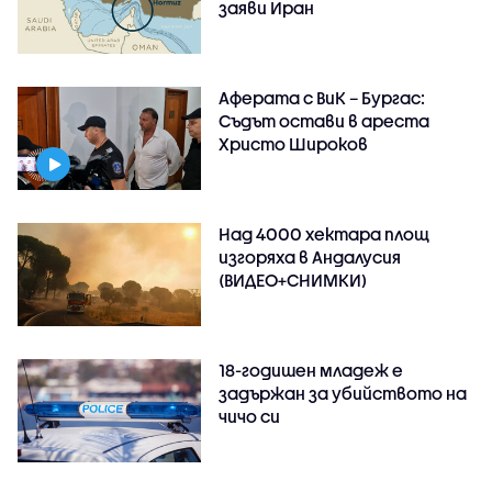
заяви Иран
Аферата с ВиК – Бургас:
Съдът остави в ареста
Христо Широков
Над 4000 хектара площ
изгоряха в Андалусия
(ВИДЕО+СНИМКИ)
18-годишен младеж е
задържан за убийството на
чичо си