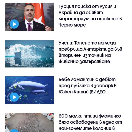
Турция поиска от Русия и
Украйна да обявят
мораториум на атаките в
Черно море
Учени: Топенето на леда
превръща Антарктида във
вторичен източник на
живачно замърсяване
Бебе ламантин с дебют
пред публика в зоопарк в
Южен Китай (ВИДЕО
600 малки птици фламинго
бяха освободени в една от
най-големите колонии в