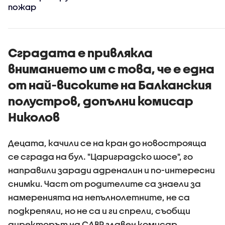
пожар
Сградата е привлякла
вниманието им с това, че е една
от най-високите на Балканския
полустров, допълни комисар
Николов
Децата, качили се на кран до новострояща
се сграда на бул. "Цариградско шосе", го
направили заради адреналин и по-интересни
снимки. Част от родителите са знаели за
намеренията на непълнолетните, не са
подкрепяли, но не са и ги спрели, съобщи
директорът на СДВР главен комисар