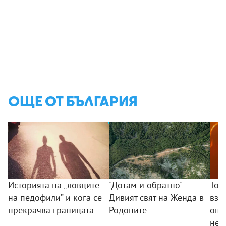
ОЩЕ ОТ БЪЛГАРИЯ
Историята на „ловците
"Дотам и обратно":
Тод
на педофили” и кога се
Дивият свят на Женда в
взр
прекрачва границата
Родопите
още
не 