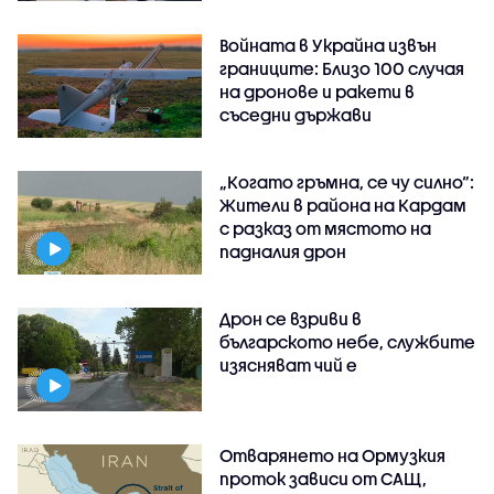
Войната в Украйна извън
границите: Близо 100 случая
на дронове и ракети в
съседни държави
„Когато гръмна, се чу силно“:
Жители в района на Кардам
с разказ от мястото на
падналия дрон
Дрон се взриви в
българското небе, службите
изясняват чий е
Отварянето на Ормузкия
проток зависи от САЩ,