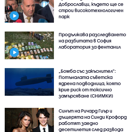
Доброславци, където ще се
строи високотехнологичен
парк
Продължава разследването
на разбитата в София
лаборатория за фентанил
„Бомба със закъснител“:
Потъналата съветска
ядрена подводница, която
крие риск от токсично
замърсяване (СНИМКИ)
Синът на Ричард Гиър и
дъщерята на Синди Крофорд
работят заедно
десетилетия след развода