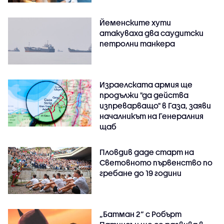
Йеменските хути
атакуваха два саудитски
петролни танкера
Израелската армия ще
продължи "да действа
изпреварващо" в Газа, заяви
началникът на Генералния
щаб
Пловдив даде старт на
Световното първенство по
гребане до 19 години
„Батман 2“ с Робърт