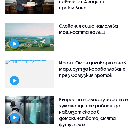
повече от 4 години
прекъсване
Словения също намалява
мощността на АЕЦ
Иран и Оман договориха нов
маршрут за корабоплаване
през Ормузкия проток
Въпрос на нагласа у хората е
хуманоидните роботи да
навлязат скоро в
домакинствата, смята
футуролог