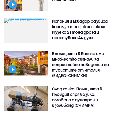
Испания и Еквадор разбиха
канал за трафик на кокаин.
Иззеха 21 тона дрога и
арестуваха 44 души
В полицията в Банско има
множество сигнали за
непристойно поведение на
туристите от Италия
(ВИДЕО+СНИМКИ)
След гонка: Полицията в
Пловдив спря возило,
сглобено с дунапрен и
изолибанд (СНИМКА)