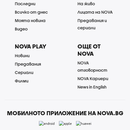
Последни
На живо
Всичко от днес
Лицата на NOVA
Моята новина
Предавания и
сериали
Видео
NOVA PLAY
ОЩЕ ОТ
NOVA
Новини
NOVA
Предавания
отговорност
Сериали
NOVA Кариери
Филми
News in English
МОБИЛНОТО ПРИЛОЖЕНИЕ НА NOVA.BG