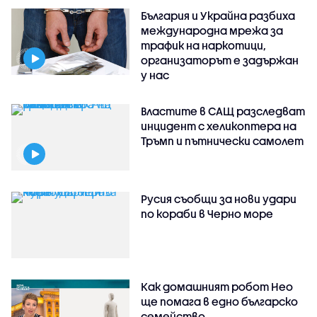
България и Украйна разбиха
международна мрежа за
трафик на наркотици,
организаторът е задържан
у нас
Властите в САЩ разследват
инцидент с хеликоптера на
Тръмп и пътнически самолет
Русия съобщи за нови удари
по кораби в Черно море
Как домашният робот Нео
ще помага в едно българско
семейство