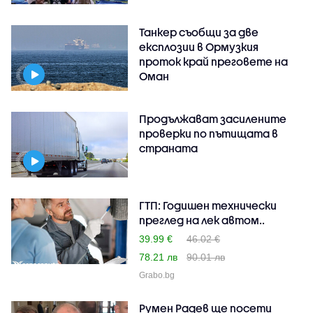
Танкер съобщи за две
експлозии в Ормузкия
проток край преговете на
Оман
Продължават засилените
проверки по пътищата в
страната
ГТП: Годишен технически
преглед на лек автом..
39.99 €
46.02 €
78.21 лв
90.01 лв
Grabo.bg
Румен Радев ще посети