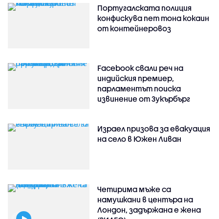
Португалската полиция
конфискува пет тона кокаин
от контейнеровоз
Facebook свали реч на
индийския премиер,
парламентът поиска
извинение от Зукърбърг
Израел призова за евакуация
на село в Южен Ливан
Четирима мъже са
намушкани в центъра на
Лондон, задържана е жена