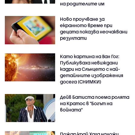
на родителите им
Ново проучване за
екранното време при
децата показва неочаквани
резултати
Като картина на Ван Гог:
Публикуваха невиждани
кадри на Слънцето с най-
детайлните изображения
досега (СНИМКИ)
Дейв Батиста поема ролята
на Кратос в "Богът на
войната"
Пожар край Хага наложи