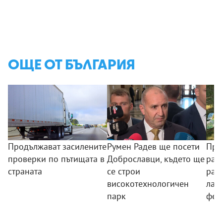
ОЩЕ ОТ БЪЛГАРИЯ
Продължават засилените
Румен Радев ще посети
Про
проверки по пътищата в
Доброславци, където ще
раз
страната
се строи
раз
високотехнологичен
лаб
парк
фен