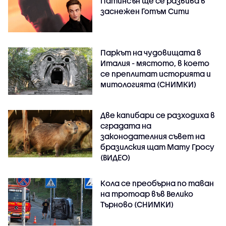
Патинсън ще се развива в
заснежен Готъм Сити
Паркът на чудовищата в
Италия - мястото, в което
се преплитат историята и
митологията (СНИМКИ)
Две капибари се разходиха в
сградата на
законодателния съвет на
бразилския щат Мату Гросу
(ВИДЕО)
Кола се преобърна по таван
на тротоар във Велико
Търново (СНИМКИ)