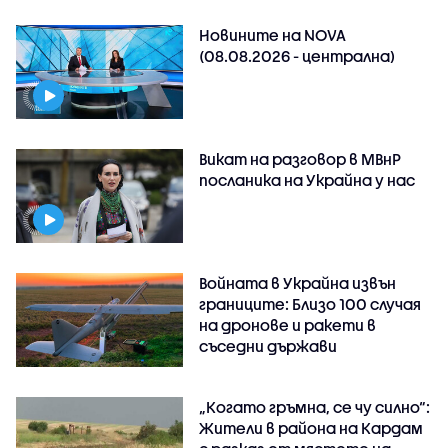
Новините на NOVA
(08.08.2026 - централна)
Викат на разговор в МВнР
посланика на Украйна у нас
Войната в Украйна извън
границите: Близо 100 случая
на дронове и ракети в
съседни държави
„Когато гръмна, се чу силно“:
Жители в района на Кардам