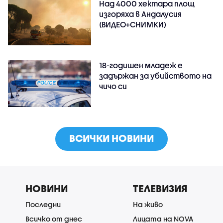
Над 4000 хектара площ
изгоряха в Андалусия
(ВИДЕО+СНИМКИ)
18-годишен младеж е
задържан за убийството на
чичо си
ВСИЧКИ НОВИНИ
НОВИНИ
ТЕЛЕВИЗИЯ
Последни
На живо
Всичко от днес
Лицата на NOVA