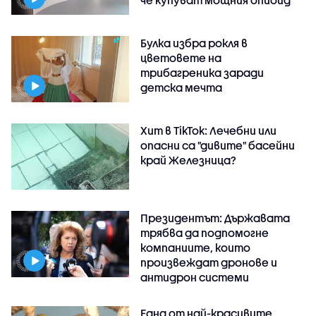
че купуват мощния опиоид
Булка избра рокля в
цветовете на
трибагреника заради
детска мечта
Хит в TikTok: Лечебни или
опасни са "дивите" басейни
край Железница?
Президентът: Държавата
трябва да подпомогне
компаниите, които
произвеждат дронове и
антидрон системи
Една от най-красивите