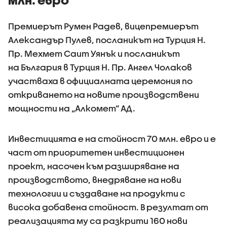
Премиерът Румен Радев, вицепремиерът
Александър Пулев, посланикът на Турция Н.
Пр. Мехмет Саит Уянък и посланикът
на България в Турция Н. Пр. Ангел Чолаков
участваха в официалната церемония по
откриването на новите производствени
мощности на „Алкомет“ АД.
Инвестицията е на стойност 70 млн. евро и е
част от приоритетен инвестиционен
проект, насочен към разширяване на
производството, внедряване на нови
технологии и създаване на продукти с
висока добавена стойност. В резултат от
реализацията му са разкрити 160 нови