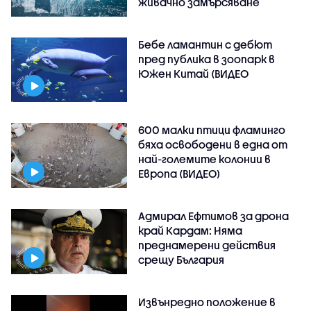
живачно замърсяване
Бебе ламантин с дебют
пред публика в зоопарк в
Южен Китай (ВИДЕО
600 малки птици фламинго
бяха освободени в една от
най-големите колонии в
Европа (ВИДЕО)
Адмирал Ефтимов за дрона
край Кардам: Няма
преднамерени действия
срещу България
Извънредно положение в