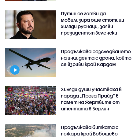
Путин се готви да
мобилизира още стотици
хиляди руснаци, заяви
президентът Зеленски
Продължава разследването
на инцидента с дрона, който
се взриви край Кардам
Хиляди души участваха в
парада „Прага Прайд“ в
памет на жертвите от
атентата в Берлин
Продължава битката с
пожара край Бобошево