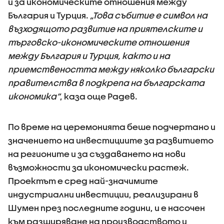
и за икономическите отношения между
България и Турция.
„Това събитие е символ на
възходящото развитие на приятелските и
търговско-икономическите отношения
между България и Турция, както и на
приемствеността между няколко български
правителства в подкрепа на българската
икономика“
, каза още Радев.
По време на церемонията беше подчертано и
значението на инвестициите за развитието
на регионите и за създаването на нови
възможности за икономически растеж.
Проектът е сред най-значимите
индустриални инвестиции, реализирани в
Шумен през последните години, и е насочен
към разширяване на производството и