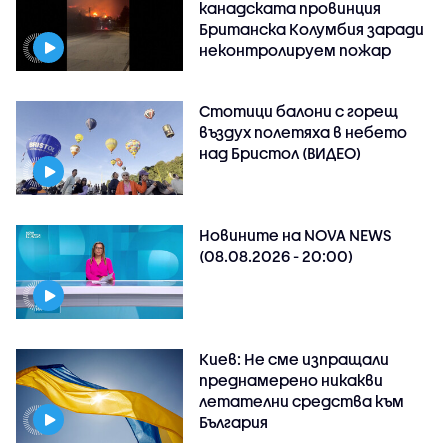
канадската провинция
Британска Колумбия заради
неконтролируем пожар
Стотици балони с горещ
въздух полетяха в небето
над Бристол (ВИДЕО)
Новините на NOVA NEWS
(08.08.2026 - 20:00)
Киев: Не сме изпращали
преднамерено никакви
летателни средства към
България