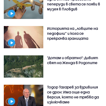
пеперуди в света се появи в
музея в Пловдив
Историята на „ловците на
педофили” и кога се
прекрачва границата
"Дотам и обратно": Дивият
свят на Женда в Родопите
Тодор Тагарев за взривилия
се дрон: Има още една
версия, която не трябва да
изключваме