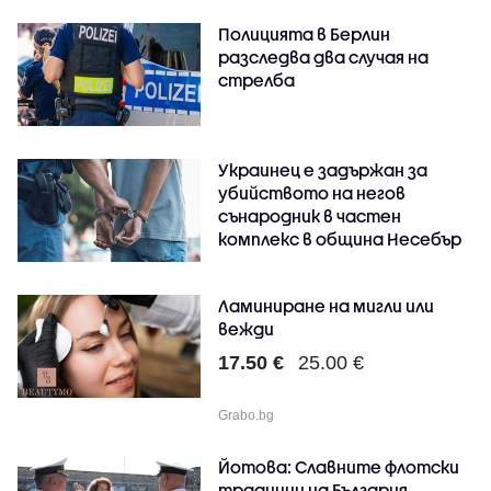
Полицията в Берлин
разследва два случая на
стрелба
Украинец е задържан за
убийството на негов
сънародник в частен
комплекс в община Несебър
Ламиниране на мигли или
вежди
17.50 €
25.00 €
Grabo.bg
Йотова: Славните флотски
традиции на България