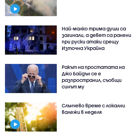
Най-малко трима души са
загинали, а девет са ранени
при руски атаки срещу
Източна Украйна
Ракът на простатата на
Джо Байдън се е
разпространил, съобщи
синът му
Слънчево време с локални
валежи в неделя