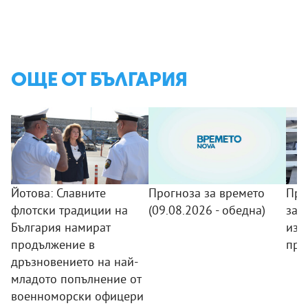
ОЩЕ ОТ БЪЛГАРИЯ
Йотова: Славните
Прогноза за времето
Про
флотски традиции на
(09.08.2026 - обедна)
защ
България намират
изг
продължение в
пре
дръзновението на най-
младото попълнение от
военноморски офицери