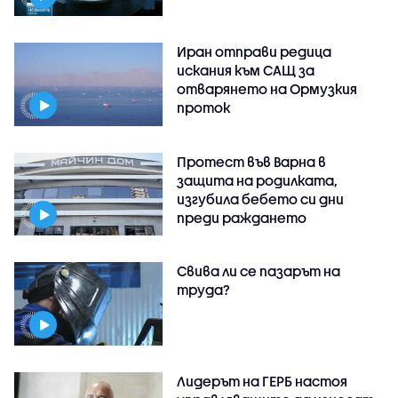
Иран отправи редица
искания към САЩ за
отварянето на Ормузкия
проток
Протест във Варна в
защита на родилката,
изгубила бебето си дни
преди раждането
Свива ли се пазарът на
труда?
Лидерът на ГЕРБ настоя