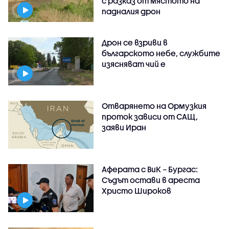
с разказ от мястото на
падналия дрон
Дрон се взриви в
българското небе, службите
изясняват чий е
Отварянето на Ормузкия
проток зависи от САЩ,
заяви Иран
Аферата с ВиК – Бургас:
Съдът остави в ареста
Христо Широков