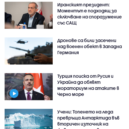
Иранският президент:
Моментът е подходящ за
сключване на споразумение
със САЩ
Дронове са били засечени
над военен обект в Западна
Германия
Турция поиска от Русия и
Украйна да обявят
мораториум на атаките в
Черно море
Учени: Топенето на леда
превръща Антарктида във
вторичен източник на