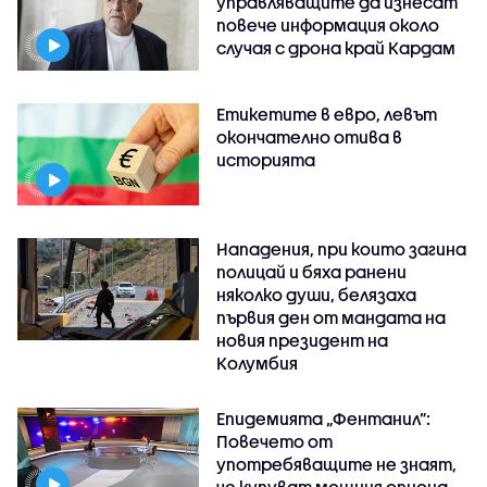
управляващите да изнесат
повече информация около
случая с дрона край Кардам
Етикетите в евро, левът
окончателно отива в
историята
Нападения, при които загина
полицай и бяха ранени
няколко души, белязаха
първия ден от мандата на
новия президент на
Колумбия
Епидемията „Фентанил”:
Повечето от
употребяващите не знаят,