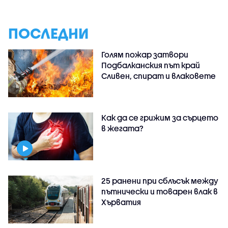
ПОСЛЕДНИ
Голям пожар затвори
Подбалканския път край
Сливен, спират и влаковете
Как да се грижим за сърцето
в жегата?
25 ранени при сблъсък между
пътнически и товарен влак в
Хърватия