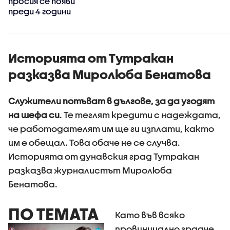
просия се появи
преди 4 години
Историята от Тутракан
разказва Миролюба Бенатова
Служители потъват в дългове, за да угодят
на шефа си
. Те теглят кредити с надеждата,
че работодателят им ще ги изплати, както
им е обещал. Това обаче не се случва.
Историята от дунавския град Тутракан
разказва журналистът Миролюба
Бенатова.
ПО ТЕМАТА
Като във всяко
провинциално градче