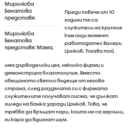
Миролюба
Бенатова
Преди повече от 10
представя:
години те са
Молбата за
служители на крупния
прошка на Цвети
Миролюба
към онзи момент
Бенатова
работодател Валери
представя: Мама,
Цонков. Тогава той
мама и аз
има дърводелски цех, няколко фирми и
демонстрира благополучие. Вместо
обещаното светло бъдеще от негова
страна, след раздялата си с фирмата
служителите получават писма, че дължат
хиляди на банка заради Цонков. Това, че
трябва да връщат пари, които не са харчили,
ги кара да вдигнат шум.