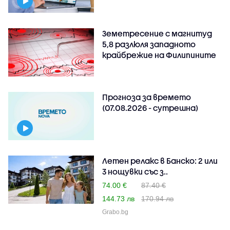
Земетресение с магнитуд
5,8 разлюля западното
крайбрежие на Филипините
Прогноза за времето
(07.08.2026 - сутрешна)
Летен релакс в Банско: 2 или
3 нощувки със з..
74.00 €
87.40 €
144.73 лв
170.94 лв
Grabo.bg