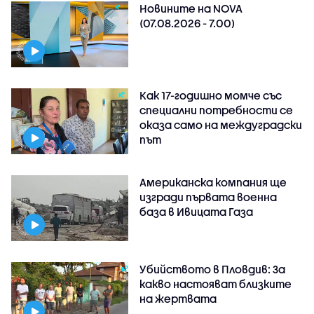
Новините на NOVA
(07.08.2026 - 7.00)
Как 17-годишно момче със
специални потребности се
оказа само на междуградски
път
Американска компания ще
изгради първата военна
база в Ивицата Газа
Убийството в Пловдив: За
какво настояват близките
на жертвата