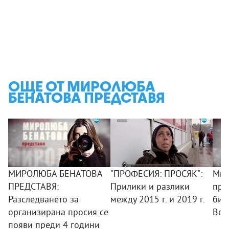
ОЩЕ ОТ МИРОЛЮБА
БЕНАТОВА ПРЕДСТАВЯ
МИРОЛЮБА БЕНАТОВА
"ПРОФЕСИЯ: ПРОСЯК":
Мир
ПРЕДСТАВЯ:
Прилики и разлики
пре
Разследването за
между 2015 г. и 2019 г.
бит
организирана просия се
Вой
появи преди 4 години