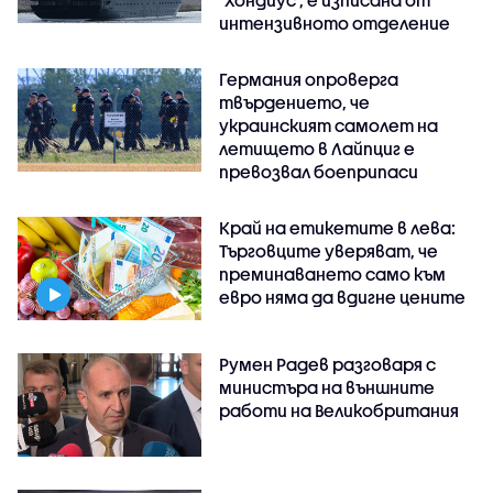
"Хондиус", е изписана от
интензивното отделение
Германия опроверга
твърдението, че
украинският самолет на
летището в Лайпциг е
превозвал боеприпаси
Край на етикетите в лева:
Търговците уверяват, че
преминаването само към
евро няма да вдигне цените
Румен Радев разговаря с
министъра на външните
работи на Великобритания