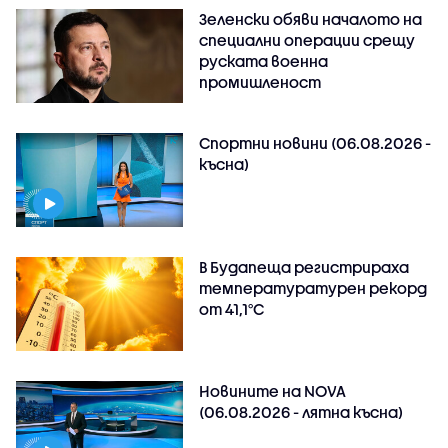
Зеленски обяви началото на
специални операции срещу
руската военна
промишленост
Спортни новини (06.08.2026 -
късна)
В Будапеща регистрираха
температуратурен рекорд
от 41,1°C
Новините на NOVA
(06.08.2026 - лятна късна)