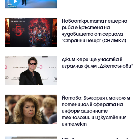
Новооткритата пещерна
риба е кръстена на
чудовището от сериала
"Странни неща" (СНИМКИ)
Джим Кери ще участва в
игралния филм „Джетсънови“
Йотова: България има голям
потенциал в сферата на
информационните
технологии и изкуствения
интелект