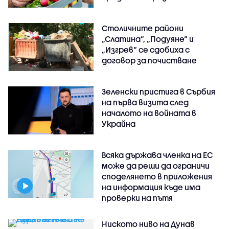
Столичните райони
„Слатина“, „Подуяне“ и
„Изгрев“ се сдобиха с
договор за почистване
Зеленски пристига в Сърбия
на първа визита след
началото на войната в
Украйна
Всяка държава членка на ЕС
може да реши да ограничи
споделянето в приложения
на информация къде има
проверки на пътя
Ниското ниво на Дунав