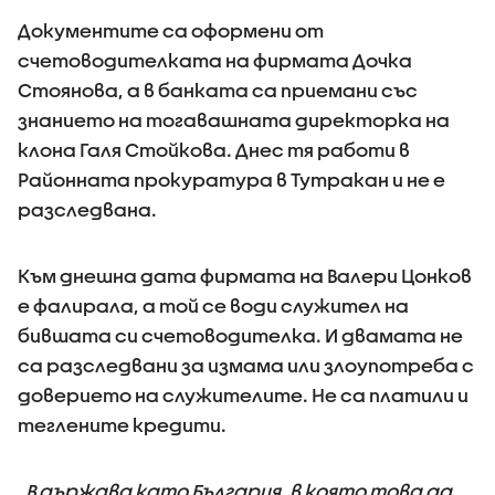
Документите са оформени от
счетоводителката на фирмата Дочка
Стоянова, а в банката са приемани със
знанието на тогавашната директорка на
клона Галя Стойкова. Днес тя работи в
Районната прокуратура в Тутракан и не е
разследвана.
Към днешна дата фирмата на Валери Цонков
е фалирала, а той се води служител на
бившата си счетоводителка. И двамата не
са разследвани за измама или злоупотреба с
доверието на служителите. Не са платили и
теглените кредити.
„В държава като България, в която това да