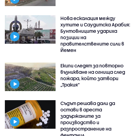
Нова ескалация между
хутите и Саудитска Арабия:
Бунтовниците удариха
позиции на
правителствените сили в
Йемен
Екипи следят за повторно
възникване на огнища след
пожара, който затвори
„Тракия“
Съдът решава дали да
остави в ареста
задържаните за
производство и
разпространение на
фентанил