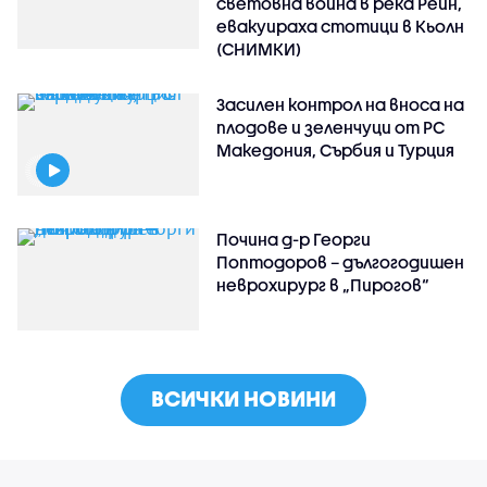
световна война в река Рейн,
евакуираха стотици в Кьолн
(СНИМКИ)
Засилен контрол на вноса на
плодове и зеленчуци от РС
Македония, Сърбия и Турция
Почина д-р Георги
Поптодоров – дългогодишен
неврохирург в „Пирогов“
ВСИЧКИ НОВИНИ