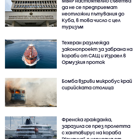
МВнР настоятелно съветва
да не се предприемат
неотложни пътувания до
Куба, в това число с цел
туризъм
Техеран разглежда
законопроект за забрана на
кораби от САЩ и Израел в
Ормузкия проток
Бомба взриви микробус край
сирийската столица
Френска гражданка,
заразила се през пролетта
с хантавирус на кораба