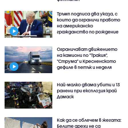
Тръмп подписа два указа, с
които да ограничи правото
на американско
гражданство по рождение
Ограничават движението
на камиони по "Тракия",
"Струма" и Кресненското
дефиле в петък и неделя
Най-малко двама убити и 13
ранени при експлозия край
Дамаск
Как да се облечем в жегата:
Белите дрехи не са