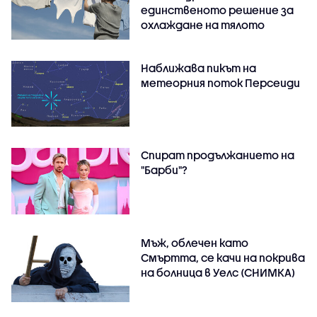
единственото решение за
охлаждане на тялото
Наближава пикът на
метеорния поток Персеиди
Спират продължанието на
"Барби"?
Мъж, облечен като
Смъртта, се качи на покрива
на болница в Уелс (СНИМКА)