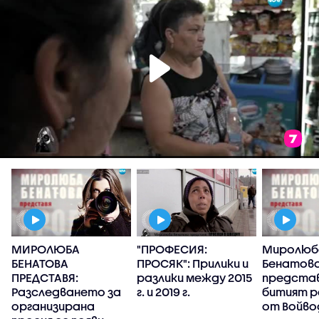
МИРОЛЮБА
"ПРОФЕСИЯ:
Миролюб
БЕНАТОВА
ПРОСЯК": Прилики и
Бенатов
ПРЕДСТАВЯ:
разлики между 2015
представ
Разследването за
г. и 2019 г.
битият 
организирана
от Войво