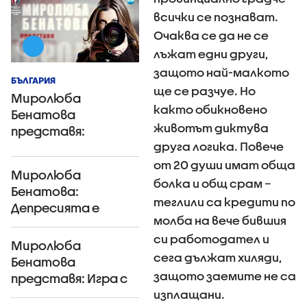
всички се познават.
Очаква се да не се
лъжат едни други,
защото най-малкото
БЪЛГАРИЯ
ще се разчуе. Но
Миролюба
както обикновено
Бенатова
животът диктува
представя:
друга логика. Повече
Смъртта отблизо
от 20 души имат обща
Миролюба
болка и общ срам –
Бенатова:
теглили са кредити по
Депресията е
молба на вече бившия
болестта на века
си работодател и
Миролюба
сега дължат хиляди,
Бенатова
защото заемите не са
представя: Игра с
изплащани.
огъня