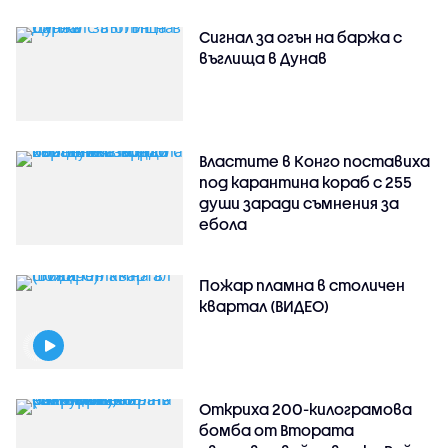
Сигнал за огън на баржа с
въглища в Дунав
Властите в Конго поставиха
под карантина кораб с 255
души заради съмнения за
ебола
Пожар пламна в столичен
квартал (ВИДЕО)
Откриха 200-килограмова
бомба от Втората