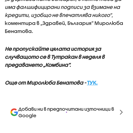
има фалшифицирани подписи за взимане на
кредити, изобщо не впечатлява никого”
,
коментира в „Здравей, България” Миролюба
Бенатова.
Не пропускайте цялата история за
случващото се в Тутракан в неделя в
предаването „Комбина”.
Още от Миролюба Бенатова -
ТУК.
Добави ни в предпочитани източници в
Google