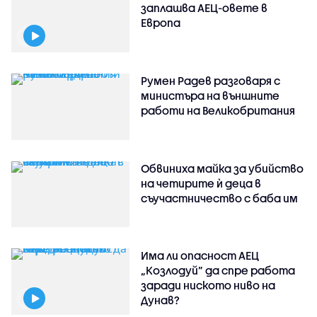
заплашва АЕЦ-овете в
Европа
Румен Радев разговаря с
министъра на външните
работи на Великобритания
Обвиниха майка за убийство
на четирите ѝ деца в
съучастничество с баба им
Има ли опасност АЕЦ
„Козлодуй” да спре работа
заради ниското ниво на
Дунав?