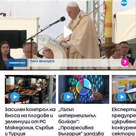
Засилен контрол на
„Галъп
Експерт
вноса на плодове и
интернешънъл
предупре
зеленчуци от РС
болкан“:
изкривен
Македония, Сърбия
„Прогресивна
конкуренц
и Турция
България“ запазва
сектора 