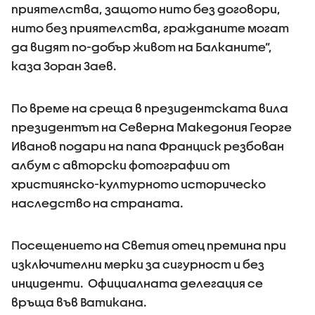
приятелства, защото нито без договори,
нито без приятелства, гражданите могат
да видят по-добър живот на Балканите”,
каза Зоран Заев.
По време на среща в президентската вила
президентът на Северна Македония Георге
Иванов подари на папа Франциск резбован
албум с авторски фотографии от
християнско-културното историческо
наследство на страната.
Посещението на Светия отец премина при
изключителни мерки за сигурност и без
инциденти. Официалната делегация се
връща във Ватикана.