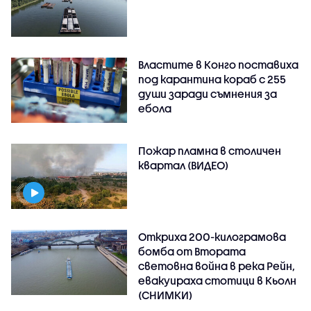
Властите в Конго поставиха
под карантина кораб с 255
души заради съмнения за
ебола
Пожар пламна в столичен
квартал (ВИДЕО)
Откриха 200-килограмова
бомба от Втората
световна война в река Рейн,
евакуираха стотици в Кьолн
(СНИМКИ)