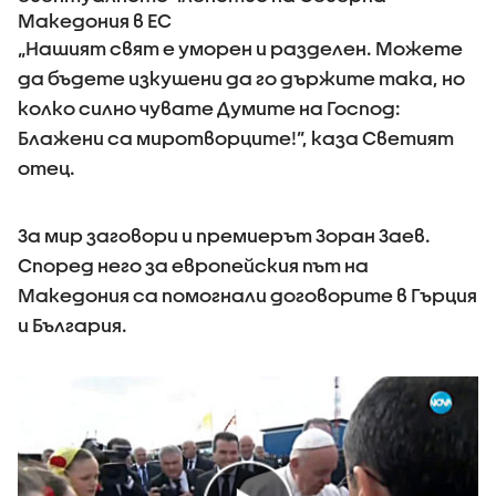
Македония в ЕС
„Нашият свят е уморен и разделен. Можете
да бъдете изкушени да го държите така, но
колко силно чувате Думите на Господ:
Блажени са миротворците!”, каза Светият
отец.
За мир заговори и премиерът Зоран Заев.
Според него за европейския път на
Македония са помогнали договорите в Гърция
и България.