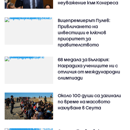
неуважение към Конгреса
Вицепремиерът Пулев:
Привличането на
инвестиции е ключов
приоритет за
правителството
68 медала за България:
Наградиха учениците ни с
отличия от международни
олимпиади
Около 100 души са загинали
по време на масовото
нахлуване в Сеута