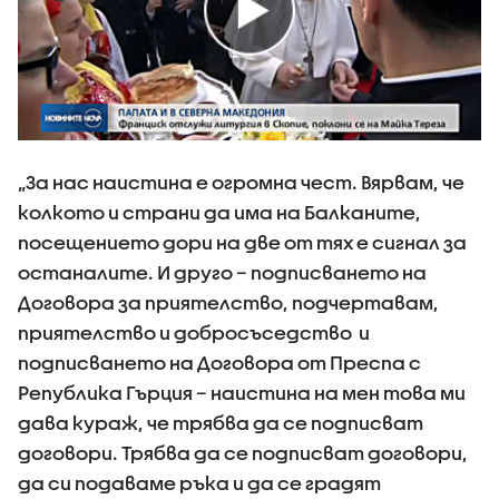
„За нас наистина е огромна чест. Вярвам, че
колкото и страни да има на Балканите,
посещението дори на две от тях е сигнал за
останалите. И друго – подписването на
Договора за приятелство, подчертавам,
приятелство и добросъседство и
подписването на Договора от Преспа с
Република Гърция – наистина на мен това ми
дава кураж, че трябва да се подписват
договори. Трябва да се подписват договори,
да си подаваме ръка и да се градят