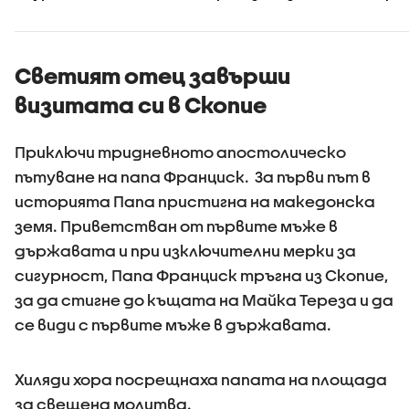
високия си ръст на
в
доверие през
киберси
първите 100 дни
на държ
управление
Светият отец завърши
визитата си в Скопие
Приключи тридневното апостолическо
пътуване на папа Франциск. За първи път в
историята Папа пристигна на македонска
земя. Приветстван от първите мъже в
държавата и при изключителни мерки за
сигурност, Папа Франциск тръгна из Скопие,
за да стигне до къщата на Майка Тереза и да
се види с първите мъже в държавата.
Хиляди хора посрещнаха папата на площада
за свещена молитва.