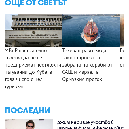
ОЩЕ ОТ СВЕТЪТ
МВнР настоятелно
Техеран разглежда
Бом
съветва да не се
законопроект за
кра
предприемат неотложни
забрана на кораби от
сто
пътувания до Куба, в
САЩ и Израел в
това число с цел
Ормузкия проток
туризъм
ПОСЛЕДНИ
Джим Кери ще участва в
игралния филм „Джетсънови“