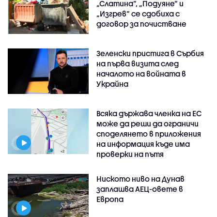
„Слатина“, „Подуяне“ и
„Изгрев“ се сдобиха с
договор за почистване
Зеленски пристига в Сърбия
на първа визита след
началото на войната в
Украйна
Всяка държава членка на ЕС
може да реши да ограничи
споделянето в приложения
на информация къде има
проверки на пътя
Ниското ниво на Дунав
заплашва АЕЦ-овете в
Европа