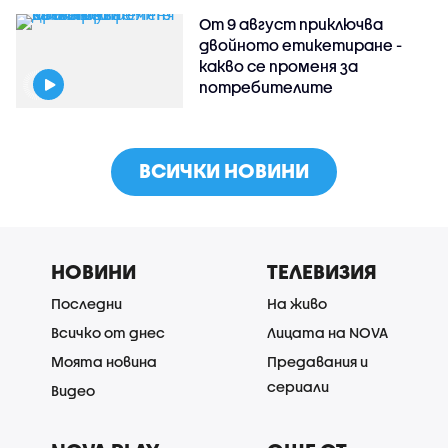
От 9 август приключва
двойното етикетиране -
какво се променя за
потребителите
ВСИЧКИ НОВИНИ
НОВИНИ
ТЕЛЕВИЗИЯ
Последни
На живо
Всичко от днес
Лицата на NOVA
Моята новина
Предавания и
сериали
Видео