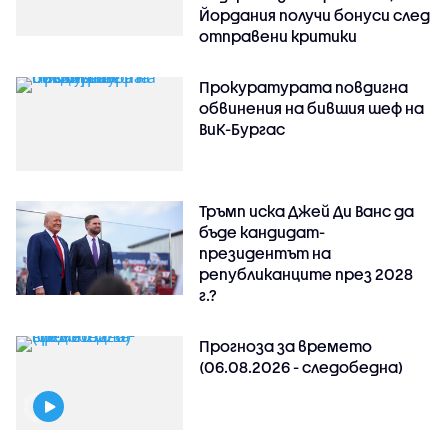
Йордания получи бонуси след
отправени критики
Прокуратурата повдигна
обвинения на бившия шеф на
ВиК-Бургас
Тръмп иска Джей Ди Ванс да
бъде кандидат-
президентът на
републиканците през 2028
г.?
Прогноза за времето
(06.08.2026 - следобедна)