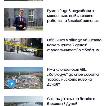
Румен Радев разговаря с
министъра на външните
работи на Великобритания
Обвиниха майка за убийство
на четирите ѝ деца в
съучастничество с баба им
Има ли опасност АЕЦ
„Козлодуй” да спре работа
заради ниското ниво на
Дунав?
Сигнал за огън на баржа с
въглища в Дунав