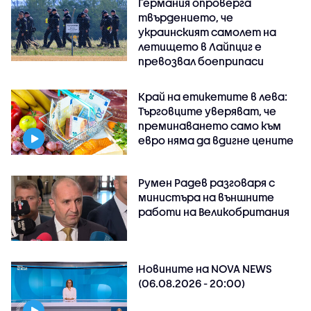
Германия опроверга
твърдението, че
украинският самолет на
летището в Лайпциг е
превозвал боеприпаси
Край на етикетите в лева:
Търговците уверяват, че
преминаването само към
евро няма да вдигне цените
Румен Радев разговаря с
министъра на външните
работи на Великобритания
Новините на NOVA NEWS
(06.08.2026 - 20:00)