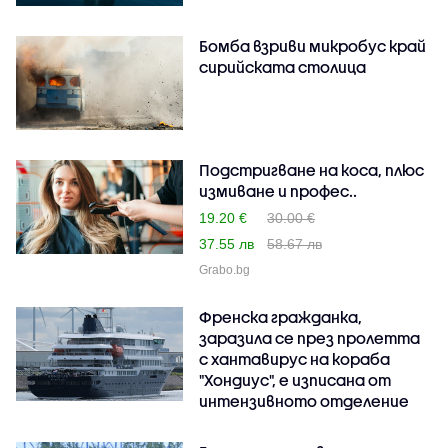
Бомба взриви микробус край
сирийската столица
Подстригване на коса, плюс
измиване и профес..
19.20 €
30.00 €
37.55 лв
58.67 лв
Grabo.bg
Френска гражданка,
заразила се през пролетта
с хантавирус на кораба
"Хондиус", е изписана от
интензивното отделение