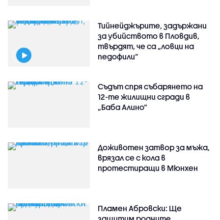
Тийнейджърите, задържани
за убийството в Пловдив,
твърдят, че са „ловци на
педофили”
Съдът спря събарянето на
12-те жилищни сгради в
„Баба Алино“
Доживотен затвор за мъжа,
врязал се с кола в
протестиращи в Мюнхен
Пламен Абровски: Ще
защитим родните