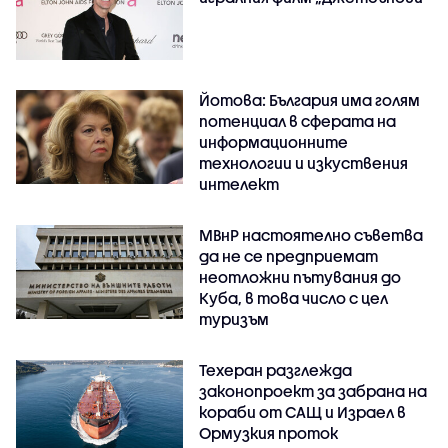
Йотова: България има голям
потенциал в сферата на
информационните
технологии и изкуствения
интелект
МВнР настоятелно съветва
да не се предприемат
неотложни пътувания до
Куба, в това число с цел
туризъм
Техеран разглежда
законопроект за забрана на
кораби от САЩ и Израел в
Ормузкия проток