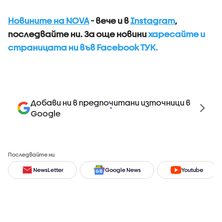
Новините на NOVA
- вече и в
Instagram
,
последвайте ни.
За още новини
харесайте и
страницата ни във Facebook ТУК.
Добави ни в предпочитани източници в
Google
Последвайте ни
NewsLetter
Google News
Youtube