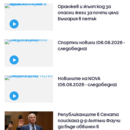
Оранжев и жълт код за
опасни жеги за почти цяла
България в петък
Спортни новини (06.08.2026 -
следобедна)
Новините на NOVA
(06.08.2026 - следобедна)
Републиканците в Сената
поискаха д-р Антъни Фаучи
да бъде обвинен в