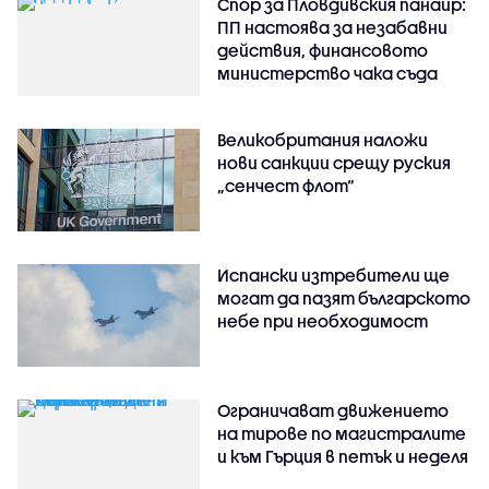
Спор за Пловдивския панаир:
ПП настоява за незабавни
действия, финансовото
министерство чака съда
Великобритания наложи
нови санкции срещу руския
„сенчест флот“
Испански изтребители ще
могат да пазят българското
небе при необходимост
Ограничават движението
на тирове по магистралите
и към Гърция в петък и неделя