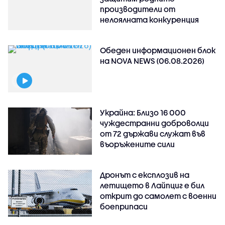
производители от
нелоялната конкуренция
Обеден информационен блок
на NOVA NEWS (06.08.2026)
Украйна: Близо 16 000
чуждестранни доброволци
от 72 държави служат във
въоръжените сили
Дронът с експлозив на
летището в Лайпциг е бил
открит до самолет с военни
боеприпаси