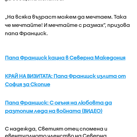
„На всяка възраст можем да мечтаем. Така
че мечтайте! И мечтайте с размах”, призова
папа Франциск.
Папа Франциск кацна в Северна Македония
КРАЙ НА ВИЗИТАТА: Папа Франциск излита от
София за Скопие
Папа Франциск: С огъня на любовта да
разтопим леда на войната (ВИДЕО)
С надежда, Светият отец спомена и
евентуалното членство на Северна