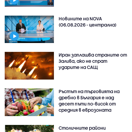
Новините на NOVA
(06.08.2026 - централна)
Иран заплашва страните от
Залива, ако не спрат
ударите на САЩ
Ръстът на търговията на
дребно в България е над
десет пъти по-висок от
средния в еврозоната
Столичните райони