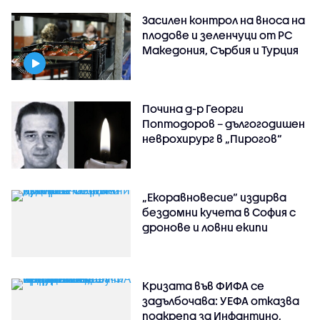
Засилен контрол на вноса на
плодове и зеленчуци от РС
Македония, Сърбия и Турция
Почина д-р Георги
Поптодоров – дългогодишен
неврохирург в „Пирогов“
„Екоравновесие“ издирва
бездомни кучета в София с
дронове и ловни екипи
Кризата във ФИФА се
задълбочава: УЕФА отказва
подкрепа за Инфантино,