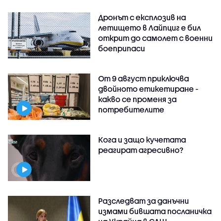
Дронът с експлозив на
летището в Лайпциг е бил
открит до самолет с военни
боеприпаси
От 9 август приключва
двойното етикетиране -
какво се променя за
потребителите
Кога и защо кучетата
реагират агресивно?
Разследват за данъчни
измами бившата посланичка