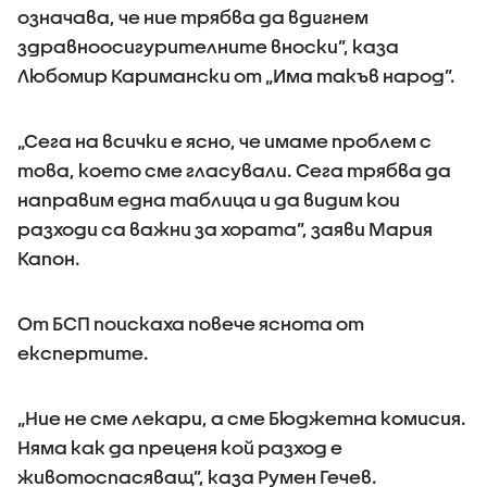
означава, че ние трябва да вдигнем
здравноосигурителните вноски”, каза
Любомир Каримански от „Има такъв народ”.
„Сега на всички е ясно, че имаме проблем с
това, което сме гласували. Сега трябва да
направим една таблица и да видим кои
разходи са важни за хората”, заяви Мария
Капон.
От БСП поискаха повече яснота от
експертите.
„Ние не сме лекари, а сме Бюджетна комисия.
Няма как да преценя кой разход е
животоспасяващ”, каза Румен Гечев.