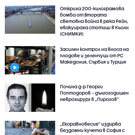
Откриха 200-килограмова
бомба от Втората
световна война в река Рейн,
евакуираха стотици в Кьолн
(СНИМКИ)
Засилен контрол на вноса на
плодове и зеленчуци от РС
Македония, Сърбия и Турция
Почина д-р Георги
Поптодоров – дългогодишен
неврохирург в „Пирогов“
„Екоравновесие“ издирва
бездомни кучета в София с