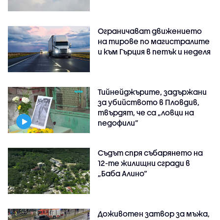
Ограничават движението
на тирове по магистралите
и към Гърция в петък и неделя
Тийнейджърите, задържани
за убийството в Пловдив,
твърдят, че са „ловци на
педофили”
Съдът спря събарянето на
12-те жилищни сгради в
„Баба Алино“
Доживотен затвор за мъжа,