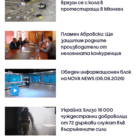
врязал се с кола в
протестиращи в Мюнхен
Пламен Абровски: Ще
защитим родните
производители от
нелоялната конкуренция
Обеден информационен блок
на NOVA NEWS (06.08.2026)
Украйна: Близо 16 000
чуждестранни доброволци
от 72 държави служат във
въоръжените сили