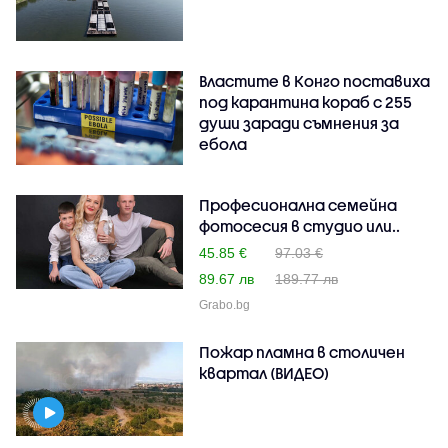
Властите в Конго поставиха
под карантина кораб с 255
души заради съмнения за
ебола
Професионална семейна
фотосесия в студио или..
45.85 €
97.03 €
89.67 лв
189.77 лв
Grabo.bg
Пожар пламна в столичен
квартал (ВИДЕО)