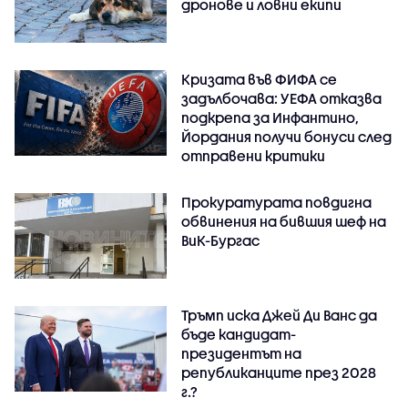
дронове и ловни екипи
Кризата във ФИФА се
задълбочава: УЕФА отказва
подкрепа за Инфантино,
Йордания получи бонуси след
отправени критики
Прокуратурата повдигна
обвинения на бившия шеф на
ВиК-Бургас
Тръмп иска Джей Ди Ванс да
бъде кандидат-
президентът на
републиканците през 2028
г.?