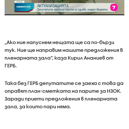
„Ако ние напуснем нещата ще са по-бързи
тук. Ние ще направим нашите предложения в
пленарната зала”, каза Кирил Ананиев от
ГЕРБ.
Така без ГЕРБ депутатите се заеха с това да
оправят план-сметката на парите за НЗОК.
Заради приети предложения в пленарната
зала, за които пари няма.