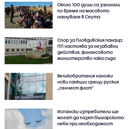
Около 100 души са загинали
по време на масовото
нахлуване в Сеута
Спор за Пловдивския панаир:
ПП настоява за незабавни
действия, финансовото
министерство чака съда
Великобритания наложи
нови санкции срещу руския
„сенчест флот“
Испански изтребители ще
могат да пазят българското
небе при необходимост