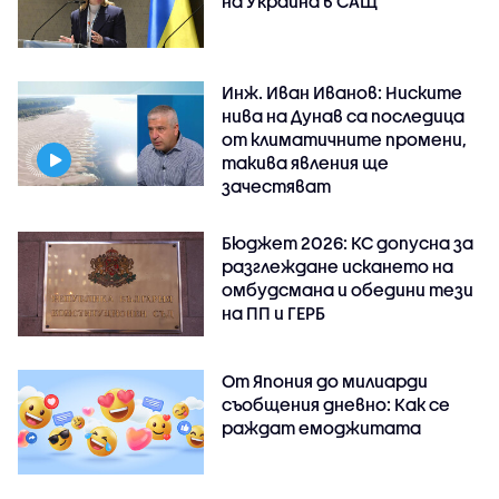
на Украйна в САЩ
Инж. Иван Иванов: Ниските
нива на Дунав са последица
от климатичните промени,
такива явления ще
зачестяват
Бюджет 2026: КС допусна за
разглеждане искането на
омбудсмана и обедини тези
на ПП и ГЕРБ
От Япония до милиарди
съобщения дневно: Как се
раждат емоджитата