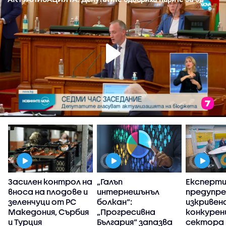
Засилен контрол на
„Галъп
Експерт
вноса на плодове и
интернешънъл
предупре
зеленчуци от РС
болкан“:
изкривен
Македония, Сърбия
„Прогресивна
конкуренц
и Турция
България“ запазва
сектора 