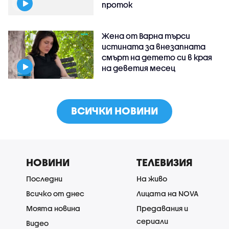
проток
Жена от Варна търси
истината за внезапната
смърт на детето си в края
на деветия месец
ВСИЧКИ НОВИНИ
НОВИНИ
ТЕЛЕВИЗИЯ
Последни
На живо
Всичко от днес
Лицата на NOVA
Моята новина
Предавания и
сериали
Видео