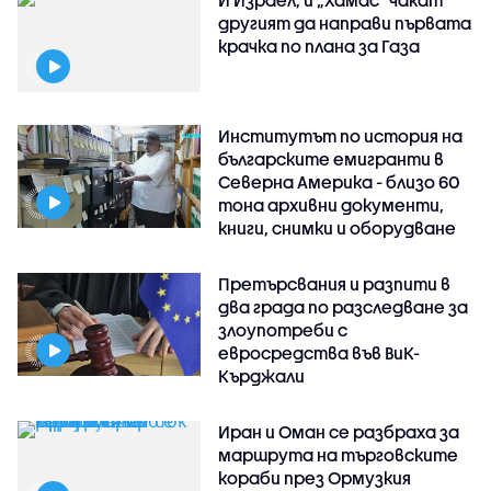
И Израел, и „Хамас“ чакат
другият да направи първата
крачка по плана за Газа
Институтът по история на
българските емигранти в
Северна Америка - близо 60
тона архивни документи,
книги, снимки и оборудване
Претърсвания и разпити в
два града по разследване за
злоупотреби с
евросредства във ВиК-
Кърджали
Иран и Оман се разбраха за
маршрута на търговските
кораби през Ормузкия