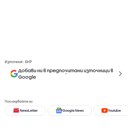
Източник:
БНР
Добави ни в предпочитани източници в
Google
Последвайте ни
NewsLetter
Google News
Youtube