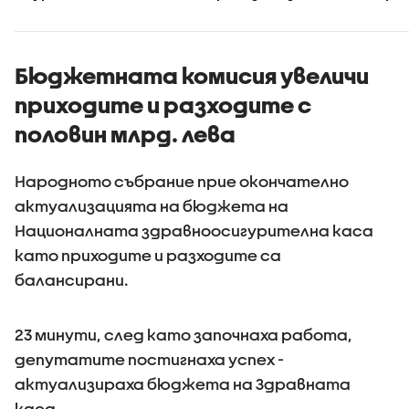
високия си ръст на
в
доверие през
киберси
първите 100 дни
на държ
управление
Бюджетната комисия увеличи
приходите и разходите с
половин млрд. лева
Народното събрание прие окончателно
актуализацията на бюджета на
Националната здравноосигурителна каса
като приходите и разходите са
балансирани.
23 минути, след като започнаха работа,
депутатите постигнаха успех -
актуализираха бюджета на Здравната
каса.