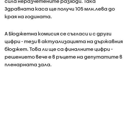
сила неразчетените разходи. Така
Здравната каса ще получи 105 млн.лева до
края на годината.
А Бюджетна комисия се съгласи и с други
цифри - тези в актуализацията на държавния
бюджет. Това ли ще са финалните цифри -
решението вече е в ръцете на депутатите в
пленарната зала.