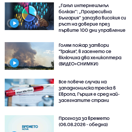
„Галъп интернешънъл
болкан“: „Прогресивна
България“ запазва високия си
ръст на доверие през
първите 100 дни управление
Голям пожар затвори
"Тракия", в гасенето се
включиха два хеликоптера
(ВИДЕО+СНИМКИ)
Все повече случаи на
западнонилска треска в
Европа, Гърция е сред най-
засегнатите страни
Прогноза за времето
(06.08.2026 - обедна)