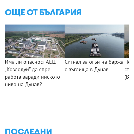
ОЩЕ ОТ БЪЛГАРИЯ
Има ли опасност АЕЦ
Сигнал за огън на баржа
Пож
„Козлодуй” да спре
с въглища в Дунав
сто
работа заради ниското
(ВИ
ниво на Дунав?
ПОСЛЕДНИ