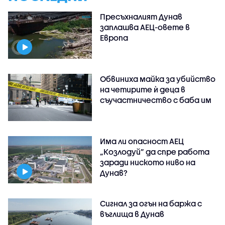
Пресъхналият Дунав
заплашва АЕЦ-овете в
Европа
Обвиниха майка за убийство
на четирите ѝ деца в
съучастничество с баба им
Има ли опасност АЕЦ
„Козлодуй” да спре работа
заради ниското ниво на
Дунав?
Сигнал за огън на баржа с
въглища в Дунав