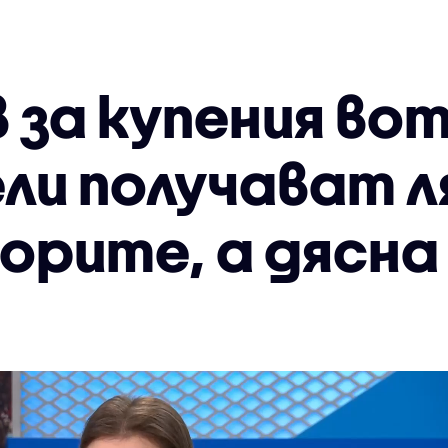
за купения вот
ли получават л
орите, а дясна