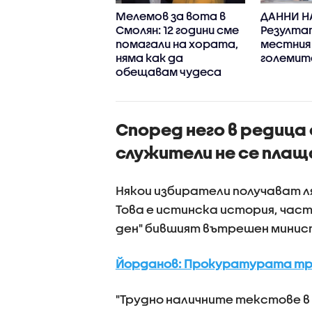
обяви имената
Мелемов за вота в
ДАННИ Н
овите 240
Смолян: 12 години сме
Резулта
тати (СПИСЪК)
помагали на хората,
местния
няма как да
големит
обещавам чудеса
Според него в редица
служители не се плащ
Някои избиратели получават ля
Това е истинска история, част 
ден" бившият вътрешен минис
Йорданов: Прокуратурата тря
"Трудно наличните текстове в