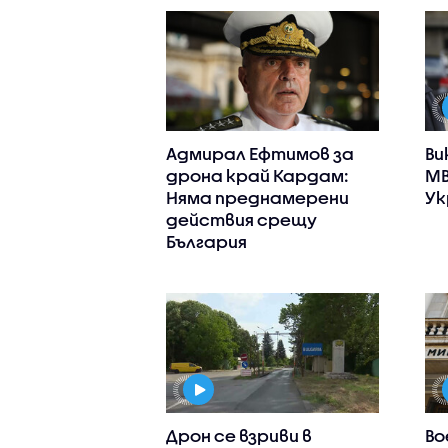
Адмирал Ефтимов за
Ви
дрона край Кардам:
МВ
Няма преднамерени
Ук
действия срещу
България
Дрон се взриви в
Во