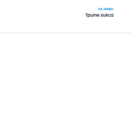
НА ЖИВО
Трите хикса