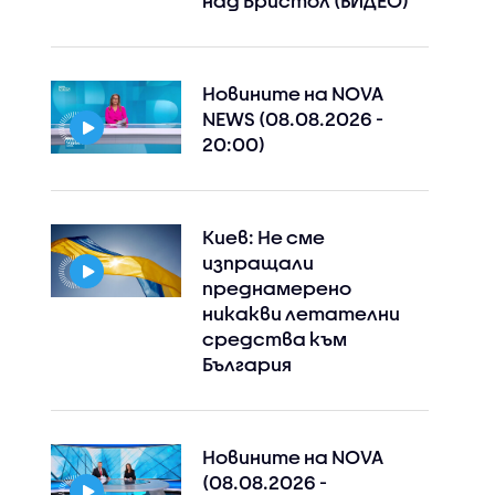
над Бристол (ВИДЕО)
Новините на NOVA
NEWS (08.08.2026 -
20:00)
Киев: Не сме
изпращали
преднамерено
никакви летателни
средства към
България
Instagram
Facebook
Новините на NOVA
(08.08.2026 -