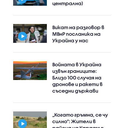
централна)
Викат на разговор в
МВнР посланика на
Украйна у нас
Войната в Украйна
извън границите:
Близо 100 случая на
дронове и ракети в
съседни държави
„Когато гръмна, се чу
силно“: Жители в
района на Кардам с