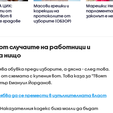
А ЦИК:
Масови грешки и
Марешки: Не 
ти от
корекции на
парламента
 вот в
протоколите от
законът е н
е градове
изборите (ОБЗОР)
 от случаите на работници и
а нищо
ва обувка преди изборите, а дясна - след това.
от схемата с купения вот. Това каза за "Твоят
тър Емануил Йорданов.
бва да се премести в изпълнителната власт
 Наказателния кодекс биха могли да бъдат