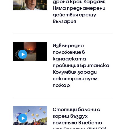
дрона край Кардам:
Няма преднамерени
действия срещу
България
Извънредно
положение в
канадската
провинция Британска
Колумбия заради
неконтролируем
пожар
Стотици балони с
горещ въздух
полетяха в небето