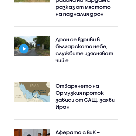
разказ от мястото
на падналия дрон
Дрон се взриви в
българското небе,
службите изясняват
чий е
Отварянето на
Ормузкия проток
зависи от САЩ, заяви
Иран
Аферата с ВиК –