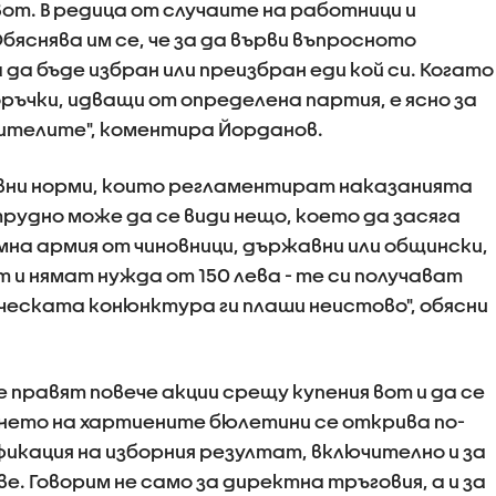
от. В редица от случаите на работници и
бяснява им се, че за да върви въпросното
а бъде избран или преизбран еди кой си. Когато
ръчки, идващи от определена партия, е ясно за
жителите", коментира Йорданов.
авни норми, които регламентират наказанията
 трудно може да се види нещо, което да засяга
мна армия от чиновници, държавни или общински,
т и нямат нужда от 150 лева - те си получават
ческата конюнктура ги плаши неистово", обясни
е правят повече акции срещу купения вот и да се
нето на хартиените бюлетини се открива по-
кация на изборния резултат, включително и за
е. Говорим не само за директна тръговия, а и за