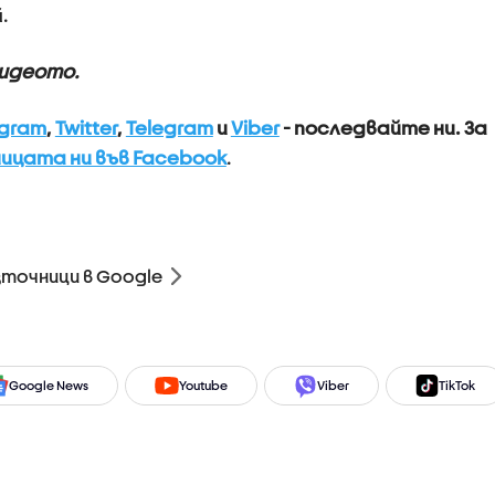
й.
видеото.
agram
,
Twitter
,
Telegram
и
Viber
- последвайте ни.
За
ицата ни във Facebook
.
зточници в Google
Google News
Youtube
Viber
TikTok