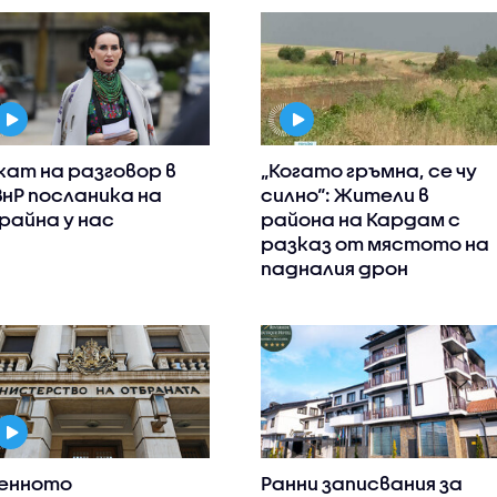
кат на разговор в
„Когато гръмна, се чу
нР посланика на
силно“: Жители в
райна у нас
района на Кардам с
разказ от мястото на
падналия дрон
енното
Ранни записвания за