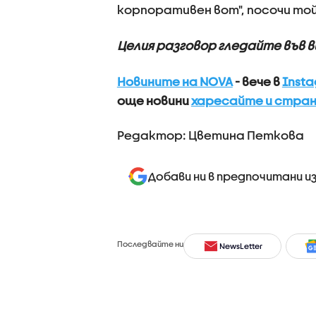
корпоративен вот", посочи то
Целия разговор гледайте във 
Новините на NOVA
- вече в
Inst
още новини
харесайте и стран
Редактор: Цветина Петкова
Добави ни в предпочитани и
Последвайте ни
NewsLetter