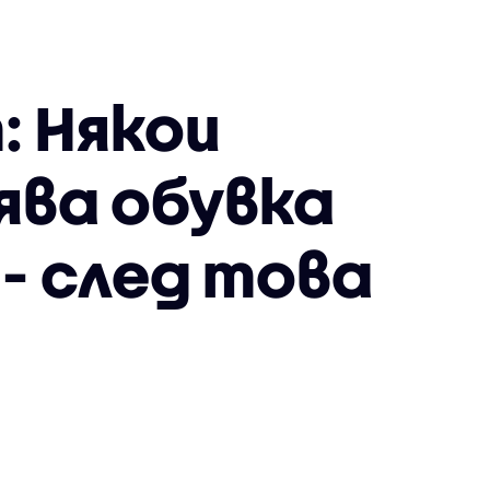
: Някои
ява обувка
 - след това