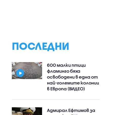
влязох в
Машините срещу
Проф. Лилков: ГЕ
, защото
хартията: Обзорът
СДС и ПП-ДБ има
езаконен
на седмицата с Нели
всички основани
Тодорова
излъчат
правителство
ПОСЛЕДНИ
600 малки птици
фламинго бяха
освободени в една от
най-големите колонии
в Европа (ВИДЕО)
Адмирал Ефтимов за