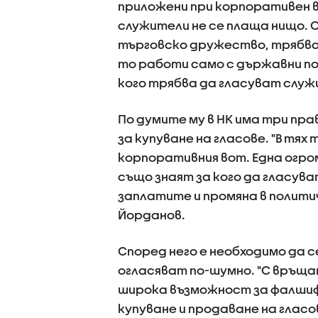
приложени при корпоративен в
служители не се плаща нищо. О
търговско дружество, трябва д
то работи само с държавни по
кого трябва да гласуват слу
По думите му в НК има три пр
за купуване на гласове. "В тях
корпоративния вот. Една огро
също знаят за кого да гласува
заплатите и промяна в полити
Йорданов.
Според него е необходимо да с
огласяват по-шумно. "С връща
широка възможност за фалшифи
купуване и продаване на гласов