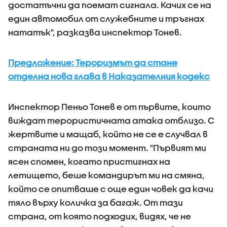
достатъчни да поемат сигнала. Качих се на
един автомобил от служебните и тръгнах
нататък", разказва инспектор Тонев.
Предложение: Тероризмът да стане
отделна нова глава в Наказателния кодекс
Инспектор Пеньо Тонев е от първите, които
виждат терористичната атака отблизо. С
жертвите и мащаб, който не се е случвал в
страната ни до този момент. "Първият ми
ясен спомен, когато пристигнах на
летището, беше командирът ми на смяна,
който се опитваше с още един човек да качи
тяло върху количка за багаж. От тази
страна, от която подходих, видях, че не