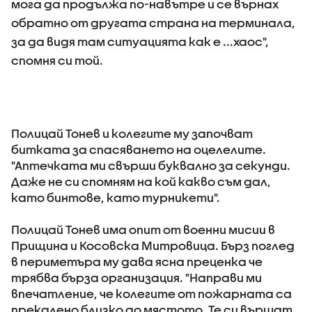
мога да продължа по-навътре и се върнах
обратно от другата страна на терминала,
за да видя там ситуацията как е ...хаос",
спомня си той.
Полицай Тонев и колегите му започват
битката за спасяването на оцелелите.
"Аптечката ми свърши буквално за секунди.
Даже не си спомням на кой какво съм дал,
като бинтове, като турникети".
Полицай Тонев има опит от военни мисии в
Прищина и Косовска Митровица. Бърз поглед
в периметъра му дава ясна преценка че
трябва бърза организация. "Направи ми
впечатление, че колегите от пожарната са
прекалено близко до мястото. Те си вършат