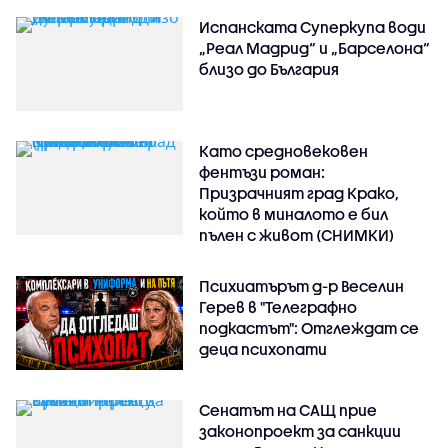
Испанската Суперкупа води
„Реал Мадрид“ и „Барселона“
близо до България
Като средновековен
фентъзи роман:
Призрачният град Крако,
който в миналото е бил
пълен с живот (СНИМКИ)
Психиатърът д-р Веселин
Герев в "Телеграфно
подкастът": Отглеждат се
деца психопати
Сенатът на САЩ прие
законопроект за санкции