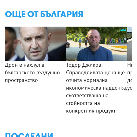
ОЩЕ ОТ БЪЛГАРИЯ
Дрон е нахлул в
Тодор Джиков:
Нив
българското въздушно
Справедливата цена ще
про
пространство
отчита нормална
дос
икономическа надценка,
усл
съответстваща на
стойността на
конкретния продукт
ПОСЛЕДНИ