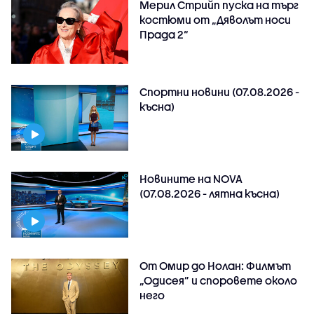
Мерил Стрийп пуска на търг
костюми от „Дяволът носи
Прада 2“
Спортни новини (07.08.2026 -
късна)
Новините на NOVA
(07.08.2026 - лятна късна)
От Омир до Нолан: Филмът
„Одисея” и споровете около
него