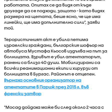
работата. Опитах се да видя от къде
другаде да се подходи, защото - като видях
размера на щетата, беше ясно, че ще има
линейки, ще има допълнително сили", заяви
той.
Терористичният акт е убила петима
израелски граждани, българския шофьор на
автобуса Мустафа Кьосов издъхва на път за
болницата. Взривът е убил атентаторът,
ранени са близо 40 души. Мобилизирани са
всички реанимационни екипи и хирурзи от
болницата в Бургас. Районът е отцепен.
Върнаха основния организатор на
атентатите в Париж през 2015 г. във
френски затвор
"Мосад дойдоха може би след около 2 часа с