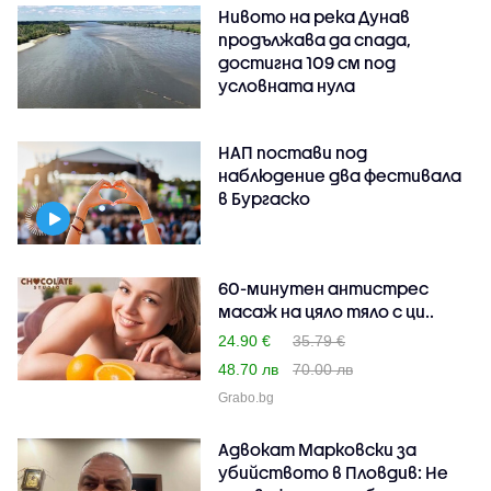
Нивото на река Дунав
продължава да спада,
достигна 109 см под
условната нула
НАП постави под
наблюдение два фестивала
в Бургаско
60-минутен антистрес
масаж на цяло тяло с ци..
24.90 €
35.79 €
48.70 лв
70.00 лв
Grabo.bg
Адвокат Марковски за
убийството в Пловдив: Не