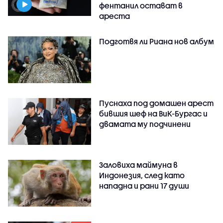
фентанил остават в
ареста
Подготвя ли Риана нов албум
Пуснаха под домашен арест
бившия шеф на ВиК-Бургас и
двамата му подчинени
Заловиха маймуна в
Индонезия, след като
нападна и рани 17 души