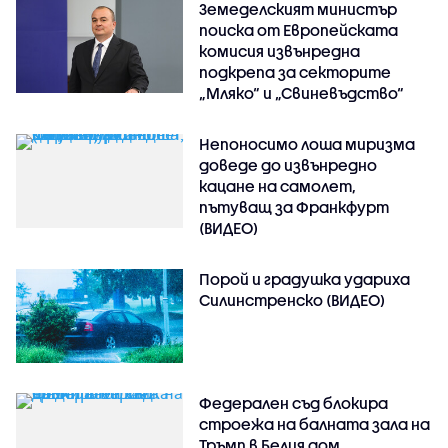
Земеделският министър
поиска от Европейската
комисия извънредна
подкрепа за секторите
„Мляко“ и „Свиневъдство“
Непоносимо лоша миризма
доведе до извънредно
кацане на самолет,
пътуващ за Франкфурт
(ВИДЕО)
Порой и градушка удариха
Силинстренско (ВИДЕО)
Федерален съд блокира
строежа на балната зала на
Тръмп в Белия дом