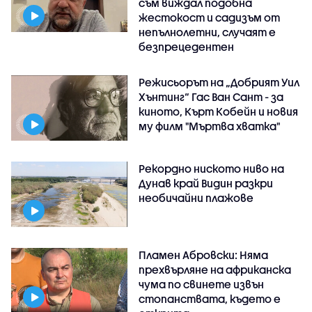
съм виждал подобна
жестокост и садизъм от
непълнолетни, случаят е
безпрецедентен
Режисьорът на „Добрият Уил
Хънтинг“ Гас Ван Сант - за
киното, Кърт Кобейн и новия
му филм "Мъртва хватка"
Рекордно ниското ниво на
Дунав край Видин разкри
необичайни плажове
Пламен Абровски: Няма
прехвърляне на африканска
чума по свинете извън
стопанствата, където е