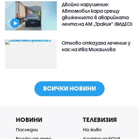
Двойно нарушение:
Автомобил кара срещу
движението в аварийната
лента на АМ „Тракия” (ВИДЕО)
Отново отказаха лечение у
нас на Ива Михаилова
ВСИЧКИ НОВИНИ
НОВИНИ
ТЕЛЕВИЗИЯ
Последни
На живо
Всичко от днес
Лицата на NOVA