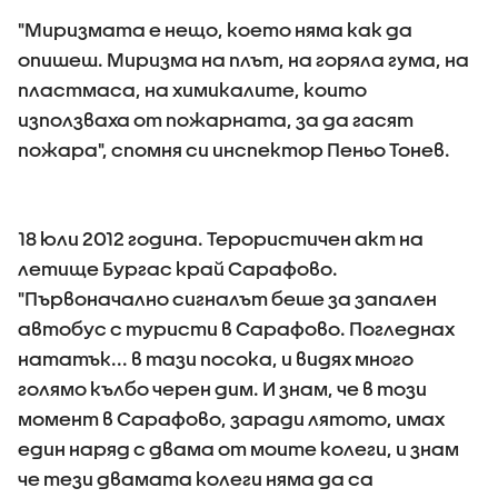
"Миризмата е нещо, което няма как да
опишеш. Миризма на плът, на горяла гума, на
пластмаса, на химикалите, които
използваха от пожарната, за да гасят
пожара", спомня си инспектор Пеньо Тонев.
18 юли 2012 година. Терористичен акт на
летище Бургас край Сарафово.
"Първоначално сигналът беше за запален
автобус с туристи в Сарафово. Погледнах
нататък... в тази посока, и видях много
голямо кълбо черен дим. И знам, че в този
момент в Сарафово, заради лятото, имах
един наряд с двама от моите колеги, и знам
че тези двамата колеги няма да са