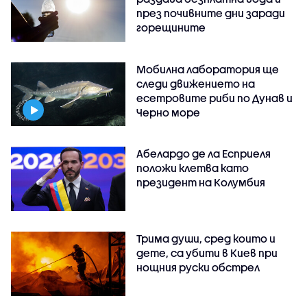
през почивните дни заради
горещините
Мобилна лаборатория ще
следи движението на
есетровите риби по Дунав и
Черно море
Абелардо де ла Есприеля
положи клетва като
президент на Колумбия
Трима души, сред които и
дете, са убити в Киев при
нощния руски обстрел