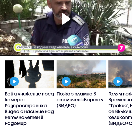
Бой и унижение пред
Пожар пламна в
Голям по
камера:
столичен квартал
временно
Разпространиха
(ВИДЕО)
"Тракия",
видео с насилие над
се включ
непълнолетен в
хеликоп
Радомир
(ВИДЕО+