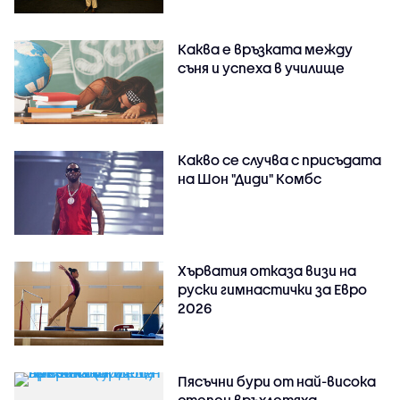
Каква е връзката между
съня и успеха в училище
Какво се случва с присъдата
на Шон "Диди" Комбс
Хърватия отказа визи на
руски гимнастички за Евро
2026
Пясъчни бури от най-висока
степен връхлетяха