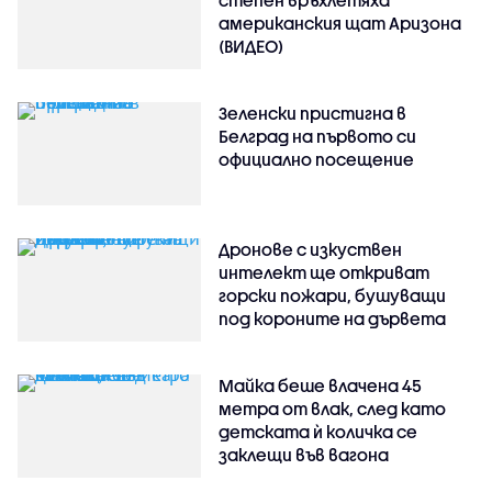
американския щат Аризона
(ВИДЕО)
Зеленски пристигна в
Белград на първото си
официално посещение
Дронове с изкуствен
интелект ще откриват
горски пожари, бушуващи
под короните на дървета
Майка беше влачена 45
метра от влак, след като
детската ѝ количка се
заклещи във вагона