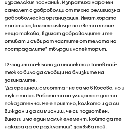
израелския посланик. Изпратиха нарочен
самолет с доброволци от тяхна религиозна
доброволческа организация. Имат хората
практика, когато някъде по света стане
нещо такова, вдигат доброволците и те
отиват и събират частите от телата на
пострадалите", твърди инспекторът.
12-години по-късно за инспектор Тонев най-
тежко било да съобщи на близките на
загиналите.
"Да срещнеш смъртта - не само в Косово, но и
тук е така. Работата на улицата е доста
показателна. Не е приятно, колкото и да си
виждал и да си мислиш, че си подготвен.
Винаги има един малък елемент, който да те
накара да се разклатиш", заявява той.