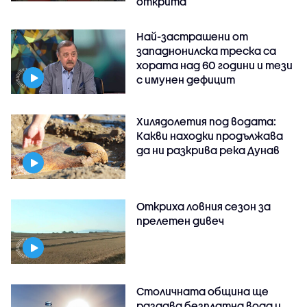
открита
Най-застрашени от
западнонилска треска са
хората над 60 години и тези
с имунен дефицит
Хилядолетия под водата:
Какви находки продължава
да ни разкрива река Дунав
Откриха ловния сезон за
прелетен дивеч
Столичната община ще
раздава безплатна вода и