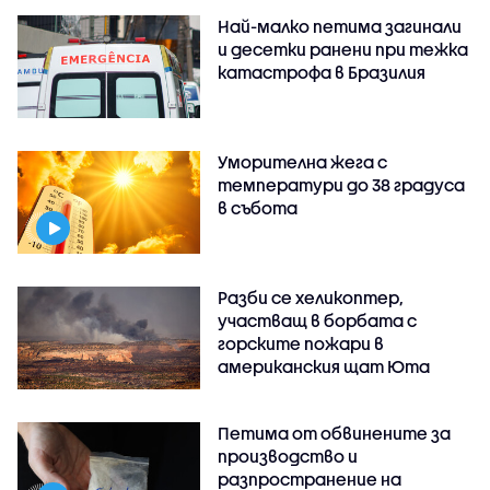
Най-малко петима загинали
и десетки ранени при тежка
катастрофа в Бразилия
Уморителна жега с
температури до 38 градуса
в събота
Разби се хеликоптер,
участващ в борбата с
горските пожари в
американския щат Юта
Петима от обвинените за
производство и
разпространение на