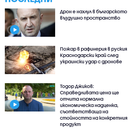
Дрон е нахлул в българското
въздушно пространство
Пожар в рафинерия в руския
Краснодарски край след
украински удар с дронове
Тодор Джиков:
Справедливата цена ще
отчита нормална
икономическа надценка,
съответстваща на
стойността на конкретния
продукт