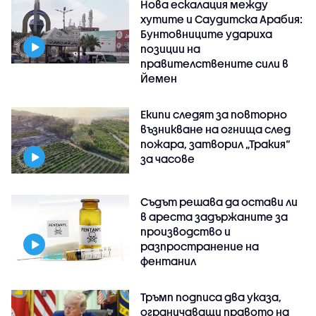
Нова ескалация между
хутите и Саудитска Арабия:
Бунтовниците удариха
позиции на
правителствените сили в
Йемен
Екипи следят за повторно
възникване на огнища след
пожара, затворил „Тракия“
за часове
Съдът решава да остави ли
в ареста задържаните за
производство и
разпространение на
фентанил
Тръмп подписа два указа,
ограничаващи правото на