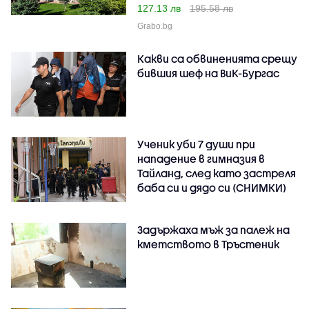
127.13 лв
195.58 лв
Grabo.bg
Какви са обвиненията срещу
бившия шеф на ВиК-Бургас
Ученик уби 7 души при
нападение в гимназия в
Тайланд, след като застреля
баба си и дядо си (СНИМКИ)
Задържаха мъж за палеж на
кметството в Тръстеник