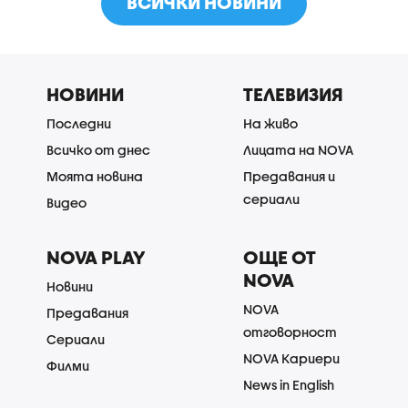
ВСИЧКИ НОВИНИ
НОВИНИ
ТЕЛЕВИЗИЯ
Последни
На живо
Всичко от днес
Лицата на NOVA
Моята новина
Предавания и
сериали
Видео
NOVA PLAY
ОЩЕ ОТ
NOVA
Новини
NOVA
Предавания
отговорност
Сериали
NOVA Кариери
Филми
News in English