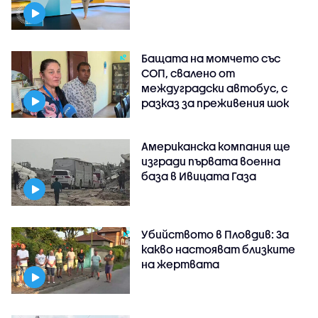
Бащата на момчето със
СОП, свалено от
междуградски автобус, с
разказ за преживения шок
Американска компания ще
изгради първата военна
база в Ивицата Газа
Убийството в Пловдив: За
какво настояват близките
на жертвата