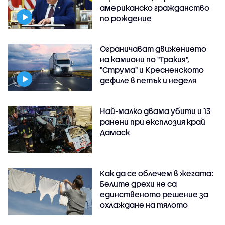
американско гражданство
по рождение
Ограничават движението
на камиони по "Тракия",
"Струма" и Кресненското
дефиле в петък и неделя
Най-малко двама убити и 13
ранени при експлозия край
Дамаск
Как да се облечем в жегата:
Белите дрехи не са
единственото решение за
охлаждане на тялото