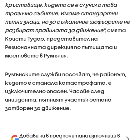
кръстовище, където се е случило това
трагично събитие. Имаме стандартни
пътни знаци, но за съжаление шофьорите не
разбират правилата за движение”,
смята
Кристи Тудор, представител на
Регионалната дирекция по пътищата и
мостовете в Румъния.
Румънските служби посочват, че районът,
където е станала катастрофата, е
изключително опасен. Часове след
инцидента, пътният участък остана
затворен за движение.
Добави ни в предпочитани източници в