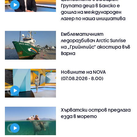
Групата деца в Банско е
дошла на международен
лагер по наша инициатива
Емблематичният
ледоразбивач Arctic Sunrise
на „Грийнпийс” акостира във
Варна
Новините на NOVA
(07.08.2026 - 8.00)
Хърватски остров предлага
езда в морето