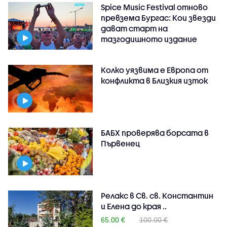
Spice Music Festival отново
превзема Бургас: Кои звезди
дават старт на
тазгодишното издание
Колко уязвима е Европа от
конфликта в Близкия изток
БАБХ проверява борсата в
Първенец
Релакс в Св. св. Константин
и Елена до края ..
65.00 €
100.00 €