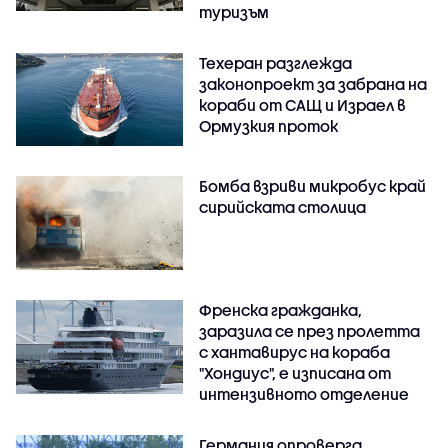
туризъм
Техеран разглежда
законопроект за забрана на
кораби от САЩ и Израел в
Ормузкия проток
Бомба взриви микробус край
сирийската столица
Френска гражданка,
заразила се през пролетта
с хантавирус на кораба
"Хондиус", е изписана от
интензивното отделение
Германия опроверга