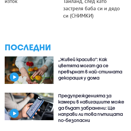
изток
Тайланд, след като
застреля баба си и дядо
си (СНИМКИ)
ПОСЛЕДНИ
„Живей красиво”: Как
цветята могат да се
превърнат в най-стилната
декорация у дома
Предупрежденията за
камери в навигациите може
да бъдат забранени: Ще
направи ли това пътищата
по-безопасни