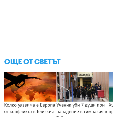
ОЩЕ ОТ СВЕТЪТ
Колко уязвима е Европа
Ученик уби 7 души при
Хър
от конфликта в Близкия
нападение в гимназия в
пре