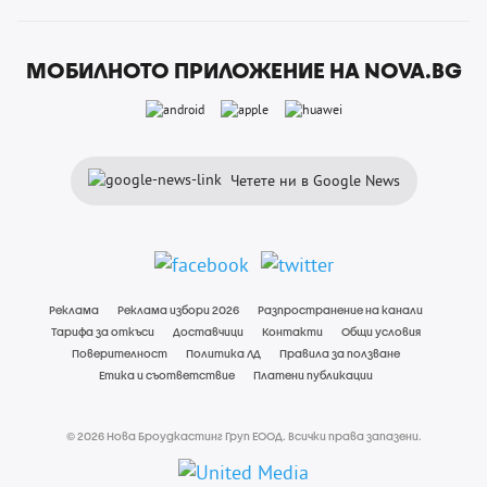
МОБИЛНОТО ПРИЛОЖЕНИЕ НА NOVA.BG
Четете ни в Google News
Реклама
Реклама избори 2026
Разпространение на канали
Тарифа за откъси
Доставчици
Контакти
Общи условия
Поверителност
Политика ЛД
Правила за ползване
Етика и съответствие
Платени публикации
© 2026 Нова Броудкастинг Груп ЕООД. Всички права запазени.