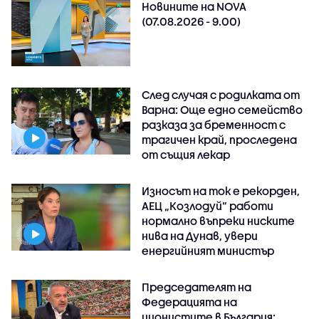
Новините на NOVA
(07.08.2026 - 9.00)
След случая с родилката от
Варна: Още едно семейство
разказа за бременност с
трагичен край, проследена
от същия лекар
Износът на ток е рекорден,
АЕЦ „Козлодуй“ работи
нормално въпреки ниските
нива на Дунав, увери
енергийният министър
Председателят на
Федерацията на
ционистите в България: