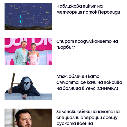
Наближава пикът на
метеорния поток Персеиди
Спират продължанието на
"Барби"?
Мъж, облечен като
Смъртта, се качи на покрива
на болница в Уелс (СНИМКА)
Зеленски обяви началото на
специални операции срещу
руската военна