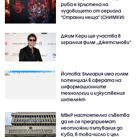
риба е кръстена на
чудовището от сериала
"Странни неща" (СНИМКИ)
Джим Кери ще участва в
игралния филм „Джетсънови“
Йотова: България има голям
потенциал в сферата на
информационните
технологии и изкуствения
интелект
МВнР настоятелно съветва
да не се предприемат
неотложни пътувания до
Куба, в това число с цел