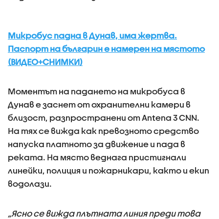
Микробус падна в Дунав, има жертва.
Паспорт на българин е намерен на мястото
(ВИДЕО+СНИМКИ)
Моментът на падането на микробуса в
Дунав е заснет от охранителни камери в
близост, разпространени от Antena 3 CNN.
На тях се вижда как превозното средство
напуска платното за движение и пада в
реката. На място веднага пристигнали
линейки, полиция и пожарникари, както и екип
водолази.
„Ясно се вижда плътната линия преди това