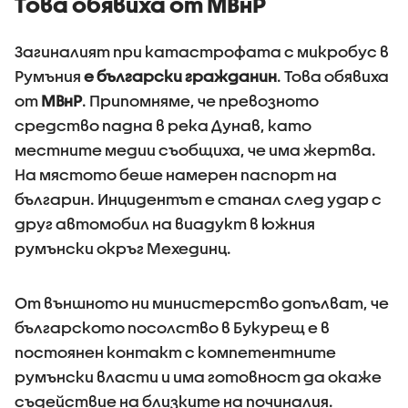
Това обявиха от МВнР
Загиналият при катастрофата с микробус в
Румъния
е български гражданин
. Това обявиха
от
МВнР
. Припомняме, че превозното
средство падна в река Дунав, като
местните медии съобщиха, че има жертва.
На мястото беше намерен паспорт на
българин. Инцидентът е станал след удар с
друг автомобил на виадукт в южния
румънски окръг Мехединц.
От външното ни министерство допълват, че
българското посолство в Букурещ е в
постоянен контакт с компетентните
румънски власти и има готовност да окаже
съдействие на близките на починалия.