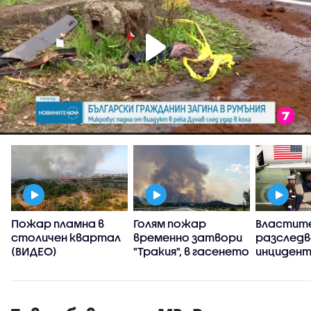
Пожар пламна в
Голям пожар
Властит
,
столичен квартал
временно затвори
разслед
(ВИДЕО)
"Тракия", в гасенето
инцидент
се включиха два
хеликопт
хеликоптера
Тръмп и 
(ВИДЕО+СНИМКИ)
самолет