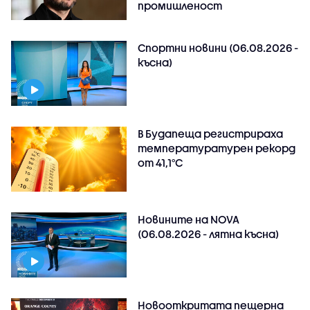
промишленост
Спортни новини (06.08.2026 -
късна)
В Будапеща регистрираха
температуратурен рекорд
от 41,1°C
Новините на NOVA
(06.08.2026 - лятна късна)
Новооткритата пещерна