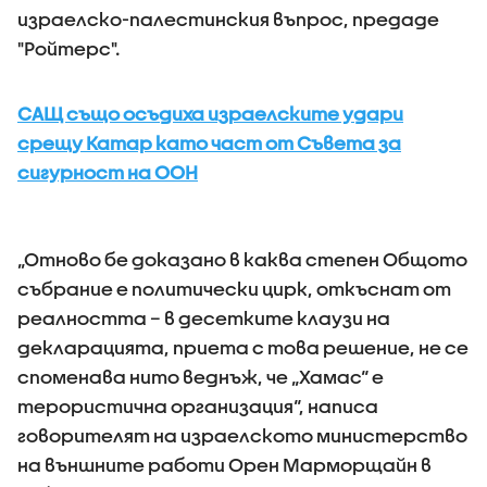
израелско-палестинския въпрос, предаде
"Ройтерс".
САЩ също осъдиха израелските удари
срещу Катар като част от Съвета за
сигурност на ООН
„Отново бе доказано в каква степен Общото
събрание е политически цирк, откъснат от
реалността – в десетките клаузи на
декларацията, приета с това решение, не се
споменава нито веднъж, че „Хамас“ е
терористична организация“, написа
говорителят на израелското министерство
на външните работи Орен Марморщайн в