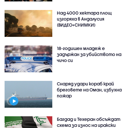
Над 4000 хектара площ
изгоряха в Андалусия
(ВИДЕО+СНИМКИ)
18-годишен младеж е
задържан за убийството на
чичо си
Снаряд удари кораб край
бреговете на Оман, избухна
пожар
Багдад и Техеран обсъждат
схема за износ на иракски