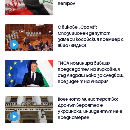
петрол
С викове „Срам!“:
Опозиционен депутат
замери косовския премиер с
яйца (ВИДЕО)
ТИСА номинира бившия
председател на Върховния
съд Андраш Бака за следващ
президент на Унгария
Военното министерство:
Дронът вероятно е
украински, инцидентът не е
преднамерен