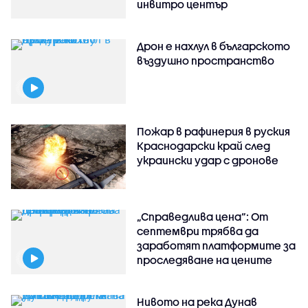
инвитро център
Дрон е нахлул в българското
въздушно пространство
Пожар в рафинерия в руския
Краснодарски край след
украински удар с дронове
„Справедлива цена“: От
септември трябва да
заработят платформите за
проследяване на цените
Нивото на река Дунав