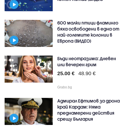
600 малки птици фламинго
бяха освободени в една от
най-големите колонии в
Европа (ВИДЕО)
Бъди неотразима: Дневен
или вечерен грим
25.00 €
48.90 €
Grabo.bg
Адмирал Ефтимов за дрона
край Кардам: Няма
преднамерени действия
срещу България