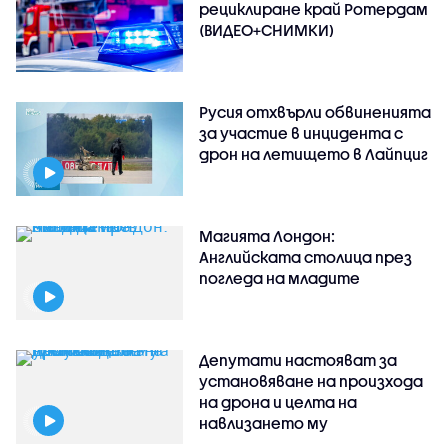
рециклиране край Ротердам
(ВИДЕО+СНИМКИ)
Русия отхвърли обвиненията
за участие в инцидента с
дрон на летището в Лайпциг
Магията Лондон:
Английската столица през
погледа на младите
Депутати настояват за
установяване на произхода
на дрона и целта на
навлизането му