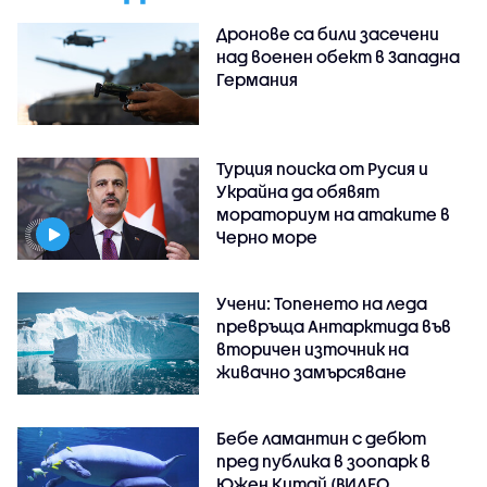
Дронове са били засечени
над военен обект в Западна
Германия
Турция поиска от Русия и
Украйна да обявят
мораториум на атаките в
Черно море
Учени: Топенето на леда
превръща Антарктида във
вторичен източник на
живачно замърсяване
Бебе ламантин с дебют
пред публика в зоопарк в
Южен Китай (ВИДЕО