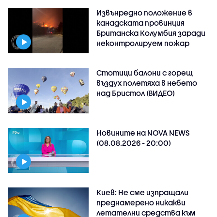
Извънредно положение в
канадската провинция
Британска Колумбия заради
неконтролируем пожар
Стотици балони с горещ
въздух полетяха в небето
над Бристол (ВИДЕО)
Новините на NOVA NEWS
(08.08.2026 - 20:00)
Киев: Не сме изпращали
преднамерено никакви
летателни средства към