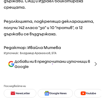
държави. САЩ и Израел бойкотираха
срещата.
Резолюцията, подкрепяща декларацията,
получи 142 гласа "за" и 10 "против", а 12
държави се въздържаха.
Редактор: Ивайла Митева
Източник:
Владимир Арангелов, БТА
Добави ни в предпочитани източници в
Google
Последвайте ни
NewsLetter
Google News
Youtube