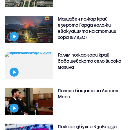
Мащабен пожар край
езерото Гарда наложи
евакуацията на стотици
хора (ВИДЕО)
Голям пожар гори край
бобошевското село Висока
могила
Почина бащата на Лионел
Меси
Пожар избухна в завод за