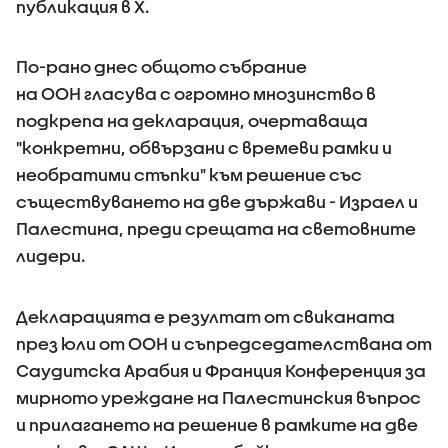
публикация в X.
По-рано днес общото събрание
на ООН гласува с огромно мнозинство в
подкрепа на декларация, очертаваща
"конкретни, обвързани с времеви рамки и
необратими стъпки" към решение със
съществуването на две държави - Израел и
Палестина, преди срещата на световните
лидери.
Декларацията е резултат от свиканата
през юли от ООН и съпредседателствана от
Саудитска Арабия и Франция Конференция за
мирното уреждане на Палестинския въпрос
и прилагането на решение в рамките на две