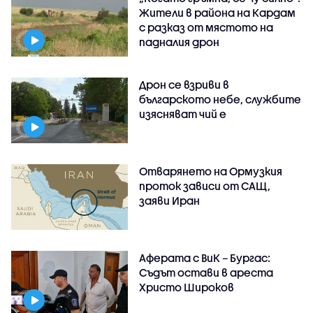
Жители в района на Кардам
с разказ от мястото на
падналия дрон
Дрон се взриви в
българското небе, службите
изясняват чий е
Отварянето на Ормузкия
проток зависи от САЩ,
заяви Иран
Аферата с ВиК – Бургас:
Съдът остави в ареста
Христо Широков