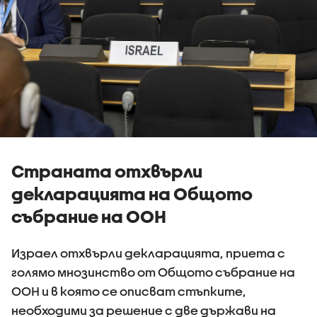
Страната отхвърли
декларацията на Общото
събрание на ООН
Израел отхвърли декларацията, приета с
голямо мнозинство от Общото събрание на
ООН и в която се описват стъпките,
необходими за решение с две държави на