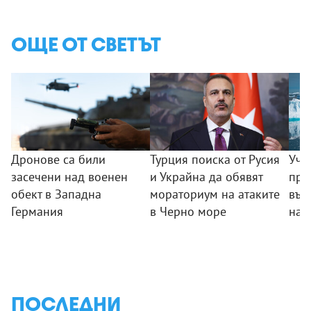
ОЩЕ ОТ СВЕТЪТ
Дронове са били
Турция поиска от Русия
Уче
засечени над военен
и Украйна да обявят
пре
обект в Западна
мораториум на атаките
във
Германия
в Черно море
на 
ПОСЛЕДНИ