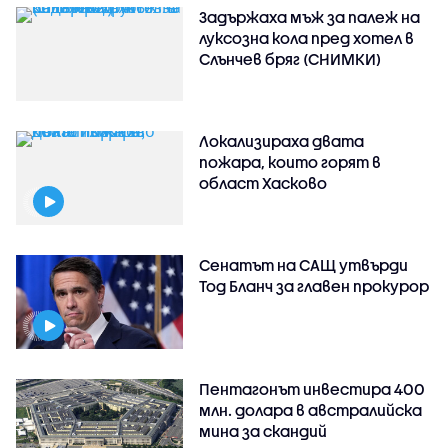
Задържаха мъж за палеж на
луксозна кола пред хотел в
Слънчев бряг (СНИМКИ)
Локализираха двата
пожара, които горят в
област Хасково
Сенатът на САЩ утвърди
Тод Бланч за главен прокурор
Пентагонът инвестира 400
млн. долара в австралийска
мина за скандий