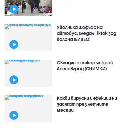
Уволниха шофьор на
автобус, гледал TikTok зад
волана (ВИДЕО)
Овладян е пожарът край
Асеновград (СНИМКИ)
Какви вирусни инфекции ни
засягат през летните
месеци