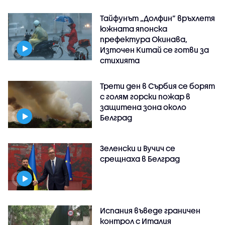
Тайфунът „Долфин” връхлетя
южната японска
префектура Окинава,
Източен Китай се готви за
стихията
Трети ден в Сърбия се борят
с голям горски пожар в
защитена зона около
Белград
Зеленски и Вучич се
срещнаха в Белград
Испания въведе граничен
контрол с Италия