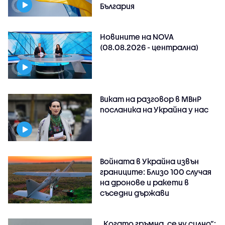
България
Новините на NOVA
(08.08.2026 - централна)
Викат на разговор в МВнР
посланика на Украйна у нас
Войната в Украйна извън
границите: Близо 100 случая
на дронове и ракети в
съседни държави
„Когато гръмна, се чу силно“: