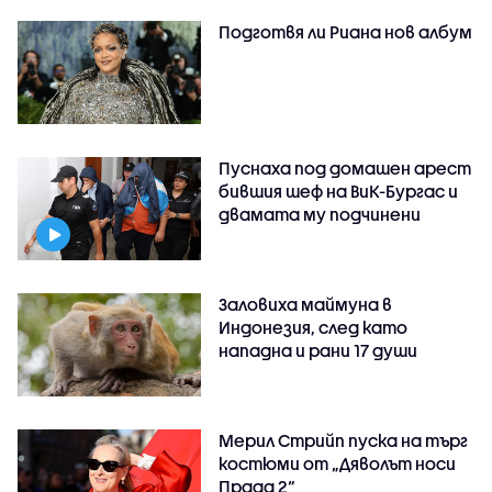
Подготвя ли Риана нов албум
Пуснаха под домашен арест
бившия шеф на ВиК-Бургас и
двамата му подчинени
Заловиха маймуна в
Индонезия, след като
нападна и рани 17 души
Мерил Стрийп пуска на търг
костюми от „Дяволът носи
Прада 2“