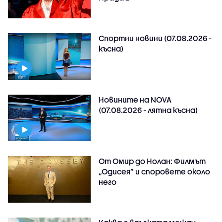
Спортни новини (07.08.2026 -
късна)
Новините на NOVA
(07.08.2026 - лятна късна)
От Омир до Нолан: Филмът
„Одисея” и споровете около
него