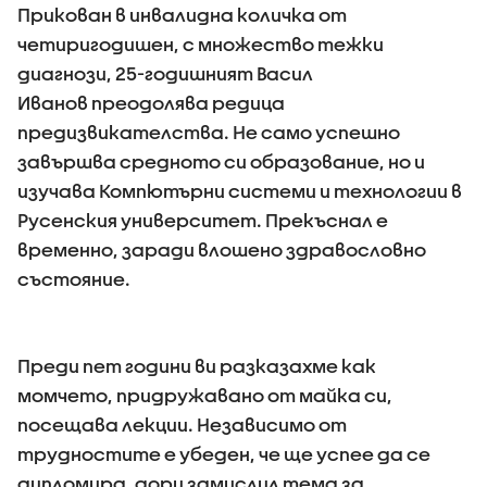
Прикован в инвалидна количка от
четиригодишен, с множество тежки
диагнози, 25-годишният Васил
Иванов преодолява редица
предизвикателства. Не само успешно
завършва средното си образование, но и
изучава Компютърни системи и технологии в
Русенския университет. Прекъснал е
временно, заради влошено здравословно
състояние.
Преди пет години ви разказахме как
момчето, придружавано от майка си,
посещава лекции. Независимо от
трудностите е убеден, че ще успее да се
дипломира, дори замислил тема за