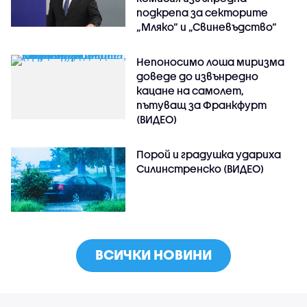
подкрепа за секторите
„Мляко“ и „Свиневъдство“
Непоносимо лоша миризма
доведе до извънредно
кацане на самолет,
пътуващ за Франкфурт
(ВИДЕО)
Порой и градушка удариха
Силинстренско (ВИДЕО)
ВСИЧКИ НОВИНИ