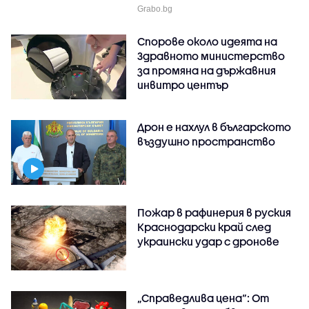
Grabo.bg
Спорове около идеята на
Здравното министерство
за промяна на държавния
инвитро център
Дрон е нахлул в българското
въздушно пространство
Пожар в рафинерия в руския
Краснодарски край след
украински удар с дронове
„Справедлива цена“: От