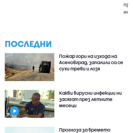
про
инв
ПОСЛЕДНИ
Пожар гори на изхода на
Асеновград, запалили са се
сухи треви и лозя
Какви вирусни инфекции ни
засягат през летните
месеци
Прогноза за времето