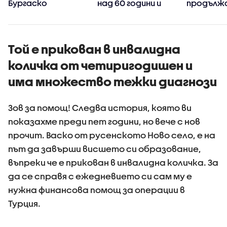
Бургаско
над 60 години и
продължа
тези с имунен
разкрива
дефицит
Дунав
Той е прикован в инвалидна
количка от четиригодишен и
има множество тежки диагнози
Зов за помощ! Следва история, която ви
показахме преди пет години, но вече с нов
прочит. Васко от русенското Ново село, е на
път да завърши висшето си образование,
въпреки че е прикован в инвалидна количка. За
да се справя с ежедневието си сам му е
нужна финансова помощ за операции в
Турция.