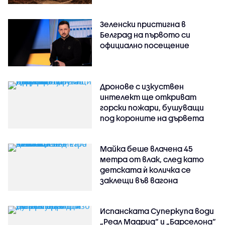
Зеленски пристигна в
Белград на първото си
официално посещение
Дронове с изкуствен
интелект ще откриват
горски пожари, бушуващи
под короните на дървета
Майка беше влачена 45
метра от влак, след като
детската ѝ количка се
заклещи във вагона
Испанската Суперкупа води
„Реал Мадрид“ и „Барселона“