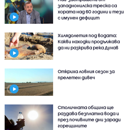
западнонилска треска са
хората над 60 години и тези
с имунен дефицит
Хилядолетия под водата:
Какви находки продължава
да ни разкрива река Дунав
Откриха ловния сезон за
прелетен дивеч
Столичната община ще
раздава безплатна вода и
през почивните дни заради
горещините