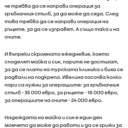
че трябва да се направи операция за
гръбначния стълб, за да може да сяда. След
това трябва да се направи операция на
ръцете, за да се изправят. А също така и на
очите.
И въпреки скромното ежедневие, което
споделят майка и син, парите не достигат,
за да се плати на турската клиника и биха се
радвали на подкрепа. Ивелина посочва колко
пари са нужни за операциите: за гръбначния
стълб - 35 000 евро, за ръцете - 16 000 евро,
за операциите на очите - 24 000 евро.
Надеждата на майка и син е един ден
момчето да може да работи и да се грижи за