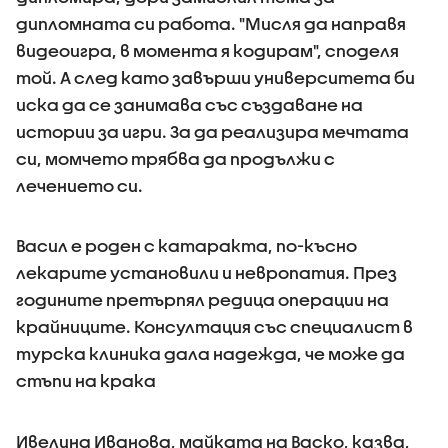
дипломната си работа. "Мисля да направя
видеоигра, в момента я кодирам", споделя
той. А след като завърши университета би
иска да се занимава със създаване на
истории за игри. За да реализира мечтата
си, момчето трябва да продължи с
лечението си.
Васил е роден с катаракта, по-късно
лекарите установили и невропатия. През
годините претърпял редица операции на
крайниците. Консултация със специалист в
турска клиника дала надежда, че може да
стъпи на крака
Ивелина Иванова, майката на Васко, казва,