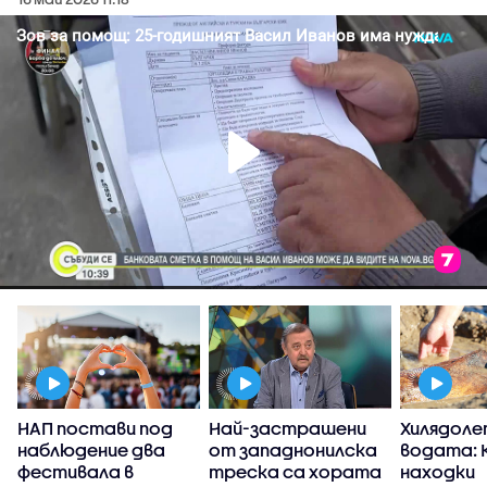
НАП постави под
Най-застрашени
Хилядоле
наблюдение два
от западнонилска
водата: 
фестивала в
треска са хората
находки