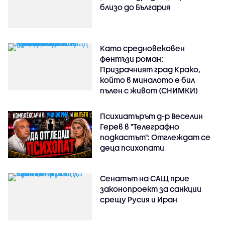
близо до България
Като средновековен
фентъзи роман:
Призрачният град Крако,
който в миналото е бил
пълен с живот (СНИМКИ)
Психиатърът д-р Веселин
Герев в "Телеграфно
подкастът": Отглеждат се
деца психопати
Сенатът на САЩ прие
законопроект за санкции
срещу Русия и Иран