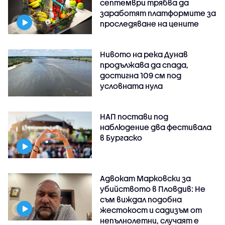
септември трябва да
заработят платформите за
проследяване на цените
Нивото на река Дунав
продължава да спада,
достигна 109 см под
условната нула
НАП постави под
наблюдение два фестивала
в Бургаско
Адвокат Марковски за
убийството в Пловдив: Не
съм виждал подобна
жестокост и садизъм от
непълнолетни, случаят е