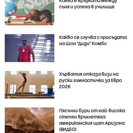
Каква е връзката между
съня и успеха в училище
Какво се случва с присъдата
на Шон "Диди" Комбс
Хърватия отказа визи на
руски гимнастички за Евро
2026
Пясъчни бури от най-висока
степен връхлетяха
американския щат Аризона
(ВИДЕО)