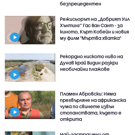
безпрецедентен
Режисьорът на „Добрият Уил
Хънтинг“ Гас Ван Сант - за
киното, Кърт Кобейн и новия
му филм "Мъртва хватка"
Рекордно ниското ниво на
Дунав край Видин разкри
необичайни плажове
Пламен Абровски: Няма
прехвърляне на африканска
чума по свинете извън
стопанствата, където е
открита
Най-застрашени от