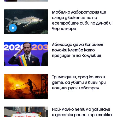
Мобилна лаборатория ще
следи движението на
есетровите риби по Дунав и
Черно море
Абелардо де ла Есприеля
положи клетва като
президент на Колумбия
Трима души, сред които и
дете, са убити в Киев при
нощния руски обстрел
Най-малко петима загинали
и десетки ранени при тежка