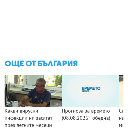
ОЩЕ ОТ БЪЛГАРИЯ
Какви вирусни
Прогноза за времето
Спо
инфекции ни засягат
(08.08.2026 - обедна)
на 
през летните месеци
мин