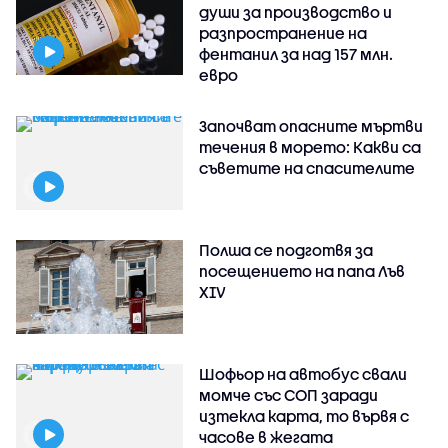
души за производство и
разпространение на
фентанил за над 157 млн.
евро
Започват опасните мъртви
течения в морето: Какви са
съветите на спасителите
Полша се подготвя за
посещението на папа Лъв
XIV
Шофьор на автобус свали
момче със СОП заради
изтекла карта, то вървя с
часове в жегата