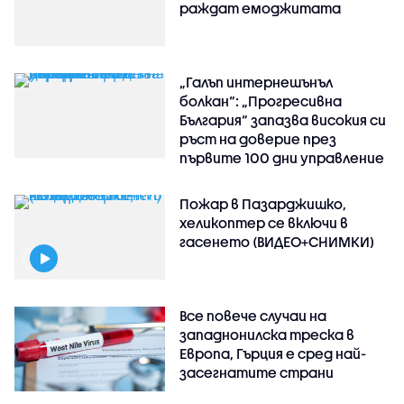
раждат емоджитата
„Галъп интернешънъл
болкан“: „Прогресивна
България“ запазва високия си
ръст на доверие през
първите 100 дни управление
Пожар в Пазарджишко,
хеликоптер се включи в
гасенето (ВИДЕО+СНИМКИ)
Все повече случаи на
западнонилска треска в
Европа, Гърция е сред най-
засегнатите страни