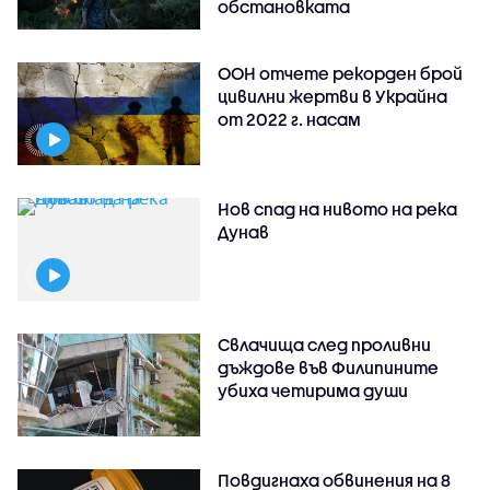
обстановката
ООН отчете рекорден брой
цивилни жертви в Украйна
от 2022 г. насам
Нов спад на нивото на река
Дунав
Свлачища след проливни
дъждове във Филипините
убиха четирима души
Повдигнаха обвинения на 8