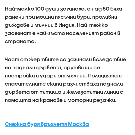
Най-малко 100 души загинаха, а над 50 бяха
ранени при мощни пясъчни бури, проливни
дъждове и мълнии в Индия. Най-тежко
засегнат е най-гъсто населеният район в
страната.
Част от жертвите са загинали вследствие
на паднали дървета, срутващи се
постройки и удари от мълнии. Полицията и
спасителните екипи разчистваха паднали
дървета от пътища и железопътни линии с
помощта на кранове и моторни резачки.
Снежна буря връхлетя Москва