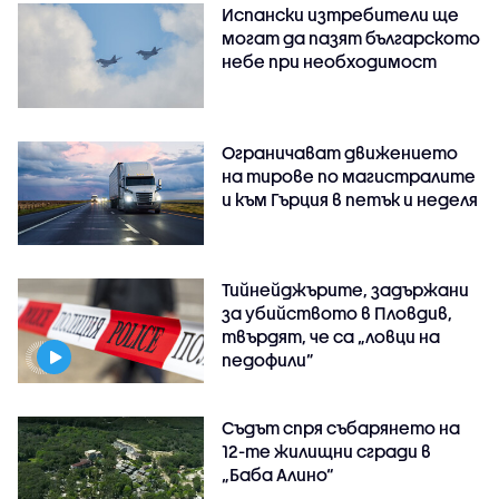
Испански изтребители ще
могат да пазят българското
небе при необходимост
Ограничават движението
на тирове по магистралите
и към Гърция в петък и неделя
Тийнейджърите, задържани
за убийството в Пловдив,
твърдят, че са „ловци на
педофили”
Съдът спря събарянето на
12-те жилищни сгради в
„Баба Алино“