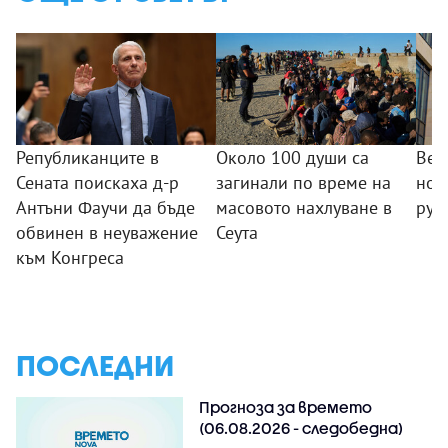
Републиканците в
Около 100 души са
Вел
Сената поискаха д-р
загинали по време на
нов
Антъни Фаучи да бъде
масовото нахлуване в
рус
обвинен в неуважение
Сеута
към Конгреса
ПОСЛЕДНИ
Прогноза за времето
(06.08.2026 - следобедна)