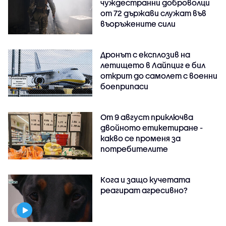
чуждестранни доброволци
от 72 държави служат във
въоръжените сили
Дронът с експлозив на
летището в Лайпциг е бил
открит до самолет с военни
боеприпаси
От 9 август приключва
двойното етикетиране -
какво се променя за
потребителите
Кога и защо кучетата
реагират агресивно?