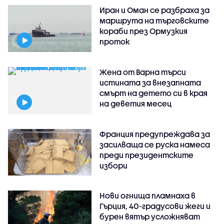
Иран и Оман се разбраха за
маршрута на търговските
кораби през Ормузкия
проток
Жена от Варна търси
истината за внезапната
смърт на детето си в края
на деветия месец
Франция предупреждава за
засилваща се руска намеса
преди президентските
избори
Нови огнища пламнаха в
Гърция, 40-градусови жеги и
бурен вятър усложняват