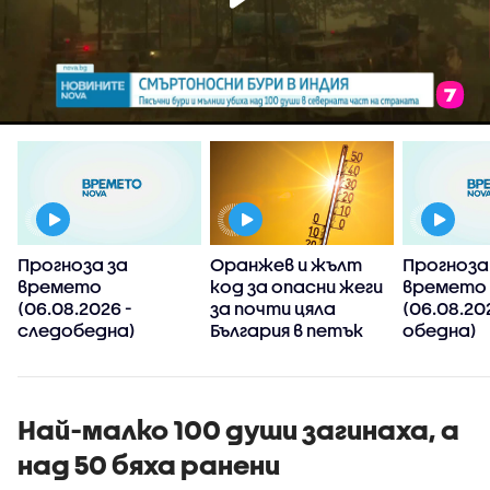
Прогноза за
Оранжев и жълт
Прогноза
времето
код за опасни жеги
времето
(06.08.2026 -
за почти цяла
(06.08.20
следобедна)
България в петък
обедна)
Най-малко 100 души загинаха, а
над 50 бяха ранени