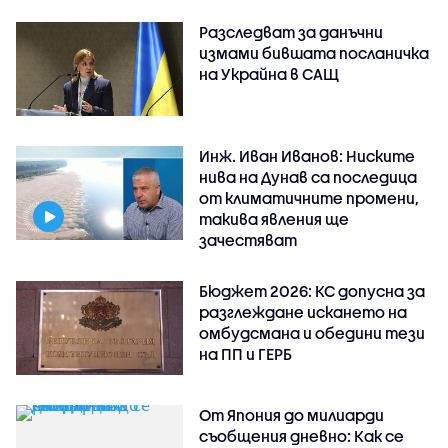
Разследват за данъчни
измами бившата посланичка
на Украйна в САЩ
Инж. Иван Иванов: Ниските
нива на Дунав са последица
от климатичните промени,
такива явления ще
зачестяват
Бюджет 2026: КС допусна за
разглеждане искането на
омбудсмана и обедини тези
на ПП и ГЕРБ
От Япония до милиарди
съобщения дневно: Как се