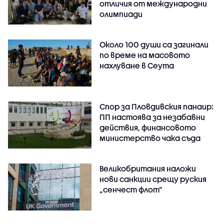
отличия от международни
олимпиади
Около 100 души са загинали
по време на масовото
нахлуване в Сеута
Спор за Пловдивския панаир:
ПП настоява за незабавни
действия, финансовото
министерство чака съда
Великобритания наложи
нови санкции срещу руския
„сенчест флот“