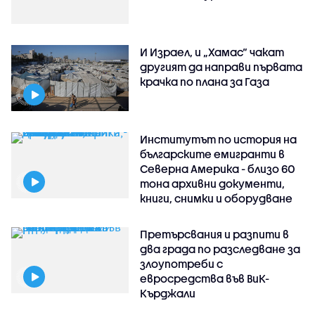
И Израел, и „Хамас“ чакат
другият да направи първата
крачка по плана за Газа
Институтът по история на
българските емигранти в
Северна Америка - близо 60
тона архивни документи,
книги, снимки и оборудване
Претърсвания и разпити в
два града по разследване за
злоупотреби с
евросредства във ВиК-
Кърджали