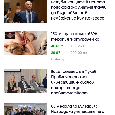
Републиканците в Сената
поискаха д-р Антъни Фаучи
да бъде обвинен в
неуважение към Конгреса
130 минути релакс! SPA
терапия "Натурален ко..
46.00 €
102.26 €
89.97 лв
200.00 лв
Grabo.bg
Вицепремиерът Пулев:
Привличането на
инвестиции е ключов
приоритет за
правителството
68 медала за България:
Наградиха учениците ни с