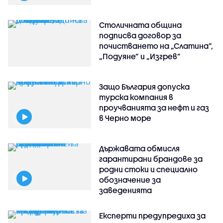
Столичната община
подписва договор за
почистването на „Слатина”,
„Подуяне” и „Изгрев”
Защо България допуска
турска компания в
проучванията за нефт и газ
в Черно море
Държавата обмисля
гарантирани брандове за
родни стоки и специално
обозначение за
заведенията
Експерти предупредиха за