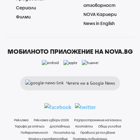
отговорност
Сериали
NOVA Кариери
Филми
News in English
МОБИЛНОТО ПРИЛОЖЕНИЕ НА NOVA.BG
Четете ни в Google News
Реклама
Реклама избори 2026
Разпространение на канали
Тарифа за откъси
Доставчици
Контакти
Общи условия
Поверителност
Политика ЛД
Правила за ползване
Етика и съответствие
Платени публикации