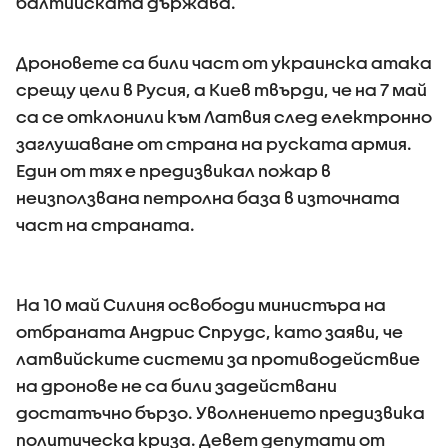
балтийската държава.
Дроновете са били част от украинска атака
срещу цели в Русия, а Киев твърди, че на 7 май
са се отклонили към Латвия след електронно
заглушаване от страна на руската армия.
Един от тях е предизвикал пожар в
неизползвана петролна база в източната
част на страната.
На 10 май Силиня освободи министъра на
отбраната Андрис Спрудс, като заяви, че
латвийските системи за противодействие
на дронове не са били задействани
достатъчно бързо. Уволнението предизвика
политическа криза. Девет депутати от