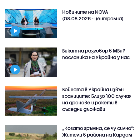
Новините на NOVA
(08.08.2026 - централна)
Викат на разговор в МВнР
посланика на Украйна у нас
Войната в Украйна извън
границите: Близо 100 случая
на дронове и ракети в
съседни държави
„Когато гръмна, се чу силно“:
Жители в района на Кардам