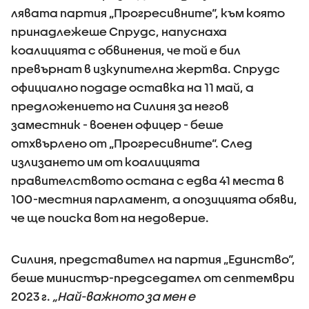
лявата партия „Прогресивните“, към която
принадлежеше Спрудс, напуснаха
коалицията с обвинения, че той е бил
превърнат в изкупителна жертва. Спрудс
официално подаде оставка на 11 май, а
предложението на Силиня за негов
заместник - военен офицер - беше
отхвърлено от „Прогресивните“. След
излизането им от коалицията
правителството остана с едва 41 места в
100-местния парламент, а опозицията обяви,
че ще поиска вот на недоверие.
Силиня, представител на партия „Единство“,
беше министър-председател от септември
2023 г.
„Най-важното за мен е