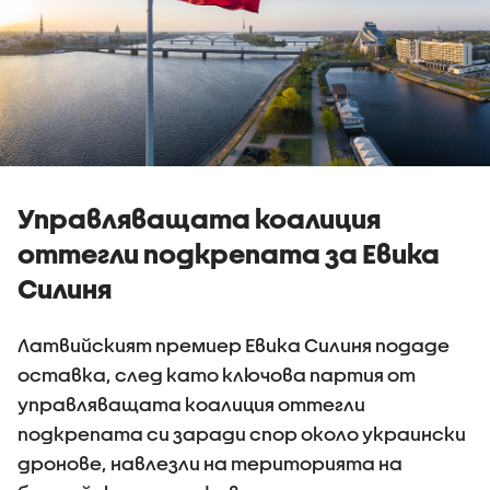
Управляващата коалиция
оттегли подкрепата за Евика
Силиня
Латвийският премиер Евика Силиня подаде
оставка, след като ключова партия от
управляващата коалиция оттегли
подкрепата си заради спор около украински
дронове, навлезли на територията на