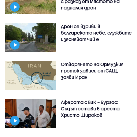
с разказ от мястото на
падналия дрон
Дрон се взриви в
българското небе, службите
изясняват чий е
Отварянето на Ормузкия
проток зависи от САЩ,
заяви Иран
Аферата с ВиК – Бургас:
Съдът остави в ареста
Христо Широков