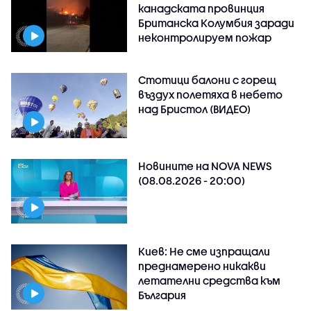
канадската провинция
Британска Колумбия заради
неконтролируем пожар
Стотици балони с горещ
въздух полетяха в небето
над Бристол (ВИДЕО)
Новините на NOVA NEWS
(08.08.2026 - 20:00)
Киев: Не сме изпращали
преднамерено никакви
летателни средства към
България