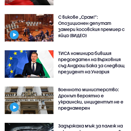
С викове „Срам!“:
Опозиционен депутат
замери косовския премиер с
яйца (ВИДЕО)
ТИСА номинира бившия
председател на Върховния
съд Андраш Бака за следващ
президент на Унгария
Военното министерство:
Дронът вероятно е
украински, инцидентът не е
преднамерен
Задържаха мъж за палеж на