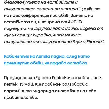
благополучието на латвийците и
сигурността на нашата страна“
, заяви тя
на пресконференция при обявяването на
оставката си, цитирана от АФП. Тя
подчерта, че
„бруталната война, водена от
Русия срещу Украйна, е променила
ситуацията със сигурността в цяла Европа“.
Кабинетът на Литва падна, след като
премиерът обяви, че подава оставка
Президентът Едгарс Ринкевичс съобщи, че в
петък, 15 май, ще проведе разговори с
партийните лидери за съставяне на ново
правителство.