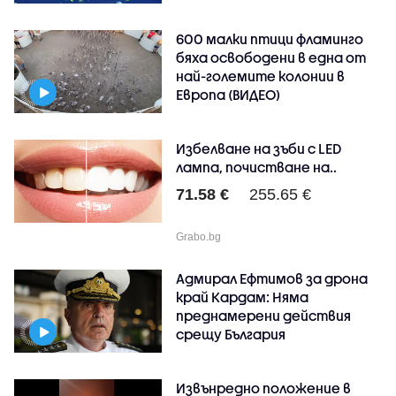
600 малки птици фламинго
бяха освободени в една от
най-големите колонии в
Европа (ВИДЕО)
Избелване на зъби с LED
лампа, почистване на..
71.58 €
255.65 €
Grabo.bg
Адмирал Ефтимов за дрона
край Кардам: Няма
преднамерени действия
срещу България
Извънредно положение в