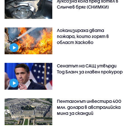
луксозна кола пред хотел в
Слънчев бряг (СНИМКИ)
Локализираха двата
пожара, които горят в
област Хасково
Сенатът на САЩ утвърди
Тод Бланч за главен прокурор
Пентагонът инвестира 400
млн. долара в австралийска
мина за скандий