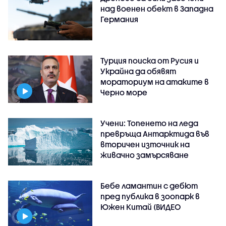
над военен обект в Западна
Германия
Турция поиска от Русия и
Украйна да обявят
мораториум на атаките в
Черно море
Учени: Топенето на леда
превръща Антарктида във
вторичен източник на
живачно замърсяване
Бебе ламантин с дебют
пред публика в зоопарк в
Южен Китай (ВИДЕО