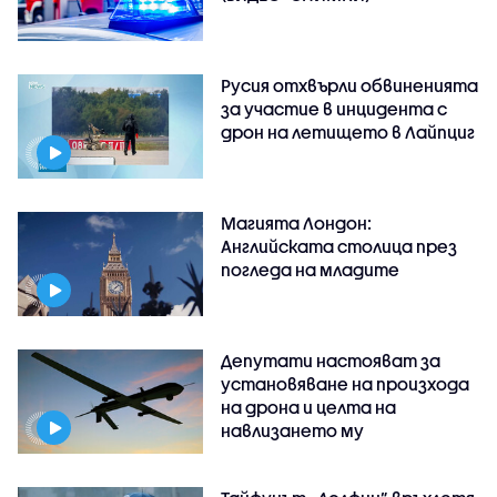
Русия отхвърли обвиненията
за участие в инцидента с
дрон на летището в Лайпциг
Магията Лондон:
Английската столица през
погледа на младите
Депутати настояват за
установяване на произхода
на дрона и целта на
навлизането му