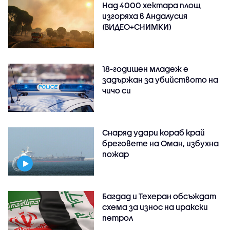
Над 4000 хектара площ
изгоряха в Андалусия
(ВИДЕО+СНИМКИ)
18-годишен младеж е
задържан за убийството на
чичо си
Снаряд удари кораб край
бреговете на Оман, избухна
пожар
Багдад и Техеран обсъждат
схема за износ на иракски
петрол