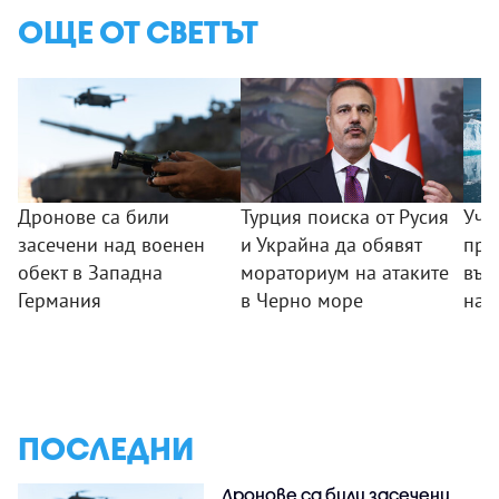
ОЩЕ ОТ СВЕТЪТ
Дронове са били
Турция поиска от Русия
Уче
засечени над военен
и Украйна да обявят
пре
обект в Западна
мораториум на атаките
във
Германия
в Черно море
на 
ПОСЛЕДНИ
Дронове са били засечени