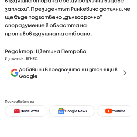
въздушна отбрана срещу различни видове
заплахи“. Президентът Ринкевичс допълни, че
ще бъде подготвено „дългосрочно“
споразумение в областта на
противовъздушната отбрана.
Редактор: Цветина Петрова
Източник:
БГНЕС
Добави ни в предпочитани източници в
Google
Последвайте ни
NewsLetter
Google News
Youtube