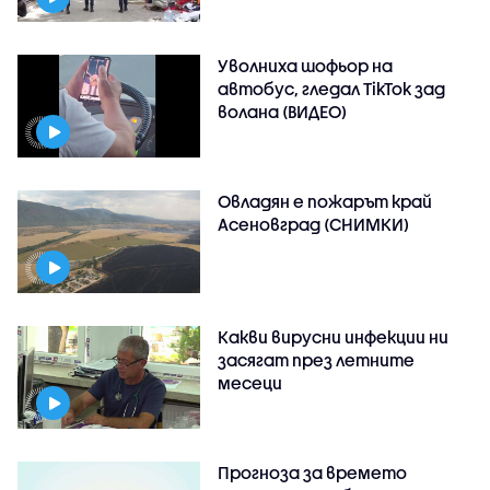
Уволниха шофьор на
автобус, гледал TikTok зад
волана (ВИДЕО)
Овладян е пожарът край
Асеновград (СНИМКИ)
Какви вирусни инфекции ни
засягат през летните
месеци
Прогноза за времето