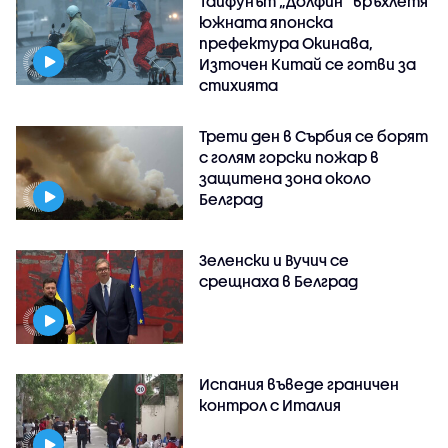
Тайфунът „Долфин” връхлетя
южната японска
префектура Окинава,
Източен Китай се готви за
стихията
Трети ден в Сърбия се борят
с голям горски пожар в
защитена зона около
Белград
Зеленски и Вучич се
срещнаха в Белград
Испания въведе граничен
контрол с Италия