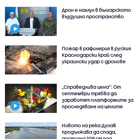
Дрон е нахлул в българското
въздушно пространство
Пожар в рафинерия в руския
Краснодарски край след
украински удар с дронове
„Справедлива цена“: От
септември трябва да
заработят платформите за
проследяване на цените
Нивото на река Дунав
продължава да спада,
достигна 109 см под