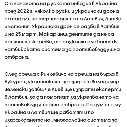
От началото на руската инвазия в Украйна
през 2022 г. няколко руски и украински дрона
са падали на територията на Латвия, Литва
и Естония. Украински дрон се разби в Латвия
и на 25 март. Макар инцидентите да не са
причинили жертви, те разкриха слабости в
латвийската система за противовъздушна
отбрана.
След среща с Ринкевичс на среща на върха в
Букурещ украинският президент Володимир
Зеленски заяви, че Киев ще изпрати експерти
в Латвия, за да помогнат за укрепването на
противовъздушната отбрана. По думите му
Украйна и Латвия ще работят и по
изграждането на „многослойна система за