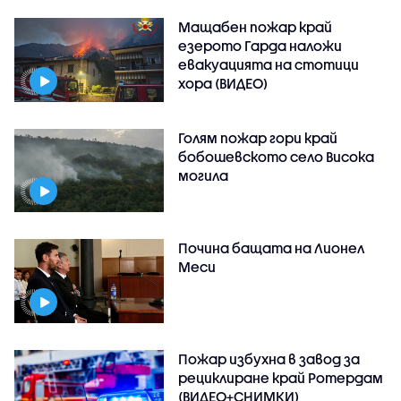
Мащабен пожар край
езерото Гарда наложи
евакуацията на стотици
хора (ВИДЕО)
Голям пожар гори край
бобошевското село Висока
могила
Почина бащата на Лионел
Меси
Пожар избухна в завод за
рециклиране край Ротердам
(ВИДЕО+СНИМКИ)