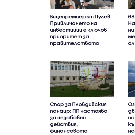
Вицепремиерът Пулев:
68
Привличането на
На
инвестиции е ключов
ни
приоритет за
ме
правителството
ол
Спор за Пловдивския
Ог
панаир: ПП настоява
дв
за незабавни
по
действия,
къ
финансовото
не