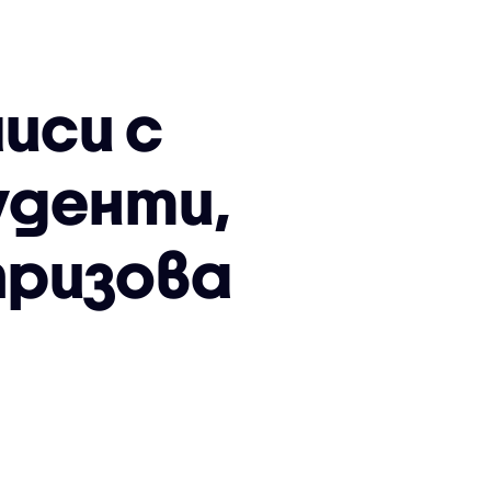
иси с
уденти,
призова