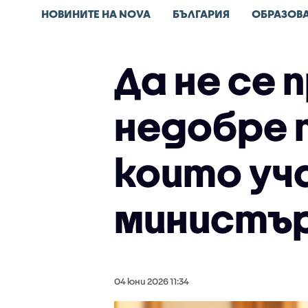
НОВИНИТЕ НА NOVA
БЪЛГАРИЯ
ОБРАЗОВ
Да не се
недобре 
които уч
министър
04 юни 2026 11:34