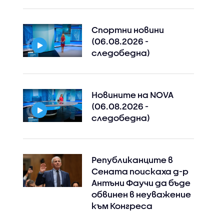
Спортни новини
(06.08.2026 -
следобедна)
Новините на NOVA
(06.08.2026 -
следобедна)
Републиканците в
Сената поискаха д-р
Антъни Фаучи да бъде
обвинен в неуважение
към Конгреса