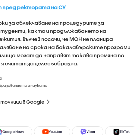
 пред ректората на СУ
ки за облекчаване на процедурите за
студенти, както и продължаването на
жития. Вълчев посочи, че МОН не планира
аляване на срока на бакалавърските програми
училища могат да направят такава промяна по
 я считат за целесъобразна.
а
бразованието и науката
зточници в Google
Google News
Youtube
Viber
TikTok