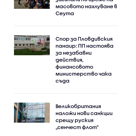
масовото нахлуване в
Сеута
Спор за Пловдивския
панаир: ПП настоява
за незабавни
действия,
финансовото
министерство чака
съда
Великобритания
наложи нови санкции
срещу руския
„сенчест флот“