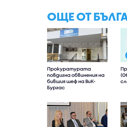
ОЩЕ ОТ БЪЛГ
Прокуратурата
Пр
повдигна обвинения на
(0
бившия шеф на ВиК-
сл
Бургас