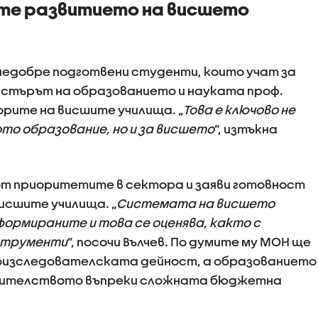
ите развитието на висшето
 недобре подготвени студенти, които учат за
нистърът на образованието и науката проф.
орите на висшите училища. „
Това е ключово не
то образование, но и за висшето
“, изтъкна
от приоритетите в сектора и заяви готовност
висшите училища. „
Системата на висшето
формираните и това се оценява, както с
нструменти
“, посочи Вълчев. По думите му МОН ще
оизследователската дейност, а образованието
вителството въпреки сложната бюджетна