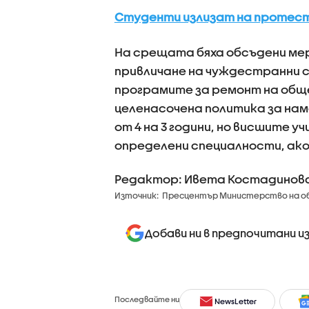
Студенти излизат на протест
На срещата бяха обсъдени мер
привличане на чуждестранни 
програмите за ремонт на обще
целенасочена политика за нам
от 4 на 3 години, но висшите 
определени специалности, ако
Редактор: Ивета Костадинов
Източник:
Пресцентър Министерство на о
Добави ни в предпочитани и
Последвайте ни
NewsLetter