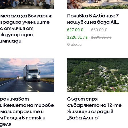
 медала за България:
Почивка в Албания: 7
градиха учениците
нощувки на база All
 с отличия от
Inc..
627.00 €
660.00 €
ждународни
1226.31 лв
1290.85 лв
импиади
Grabo.bg
раничават
Съдът спря
ижението на тирове
събарянето на 12-те
 магистралите и
жилищни сгради в
м Гърция в петък и
„Баба Алино“
деля