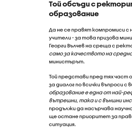
Той обсъди с ректор
образование
Да не се правят компромиси с
учители - за това призова ми
Георги Вълчев на среща с рект
само за качеството на средно
министърът.
Той представи пред тях част 
за диалог по всички въпроси с 
образование е една от най-ре
вътрешни, така и с външни и
продължи да насърчава научн
ще остане приоритет за пра
ситуация.