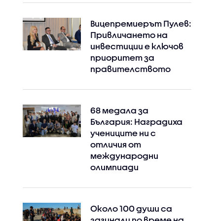
Вицепремиерът Пулев:
Привличането на
инвестиции е ключов
приоритет за
правителството
68 медала за
България: Наградиха
учениците ни с
отличия от
международни
олимпиади
Около 100 души са
загинали по време на