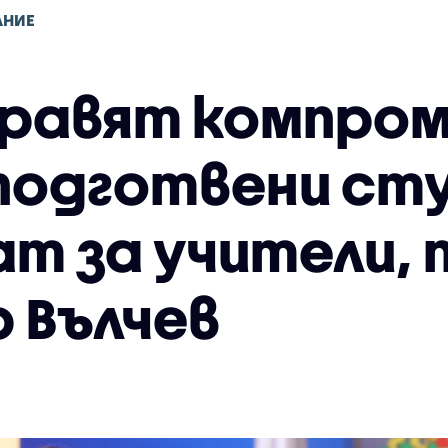
АНИЕ
 правят компром
подготвени ст
ат за учители, 
 Вълчев