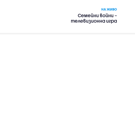
НА ЖИВО
Семейни войни –
телевизионна игра