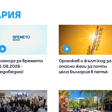
АРИЯ
огноза за времето
Оранжев и жълт код за
6.08.2026 -
опасни жеги за почти
едобедна)
цяла България в петък