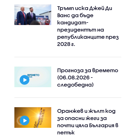
Тръмп иска Джей Ди
Ванс да бъде
кандидат-
президентът на
републиканците през
2028 г.
Прогноза за времето
(06.08.2026 -
следобедна)
Оранжев и жълт код
за опасни жеги за
почти цяла България в
петък
Instagram
Facebook