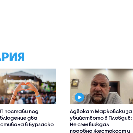
АРИЯ
П постави под
Адвокат Марковски за
блюдение два
убийството в Пловдив:
стивала в Бургаско
Не съм виждал
подобна жестокост и