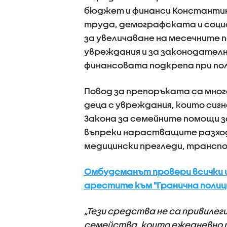
бюджет и финанси Константин
труда, демографската и соци
за увеличаване на месечните 
увреждания и за законодател
финансовата подкрепа при пол
Повод за препоръката са мног
деца с увреждания, които сигн
Закона за семейните помощи з
въпреки нарастващите разход
медицински прегледи, трансп
Омбудсманът провери всички 
арестите към "Гранична полиц
„Тези средства не са привилег
семейства, които ежедневно п