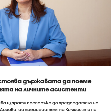
астоява държавата да поеме
ията на личните асистенти
ва изпрати препоръка до председателя на
Доцова, до председателя на Комисията по