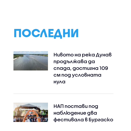
ПОСЛЕДНИ
Нивото на река Дунав
продължава да
спада, достигна 109
см под условната
нула
НАП постави под
наблюдение два
фестивала в Бургаско