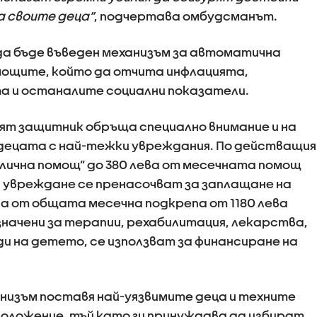
а своите деца”
, подчертава омбудсманът.
да бъде въведен механизъм за автоматична
мощите, който да отчита инфлацията,
 и останалите социални показатели.
ят защитник обръща специално внимание и на
 децата с най-тежки увреждания. По действащия
„лична помощ” до 380 лева от месечната помощ
та увреждане се пренасочват за заплащане на
ка от общата месечна подкрепа от 1180 лева
начени за терапии, рехабилитация, лекарства,
и на детето, се използват за финансиране на
низъм поставя най-уязвимите деца и техните
оложение, тъй като ги принуждава да избират