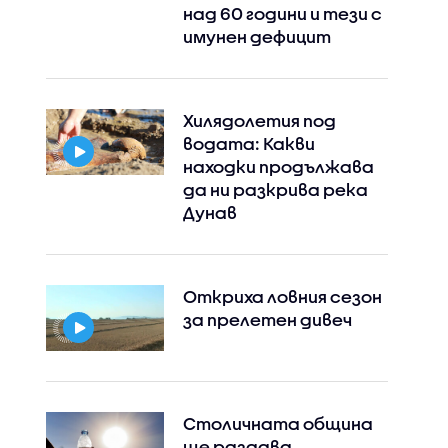
над 60 години и тези с
имунен дефицит
Хилядолетия под
Instagram
Facebook
водата: Какви
находки продължава
да ни разкрива река
Дунав
Откриха ловния сезон
за прелетен дивеч
Столичната община
ще раздава