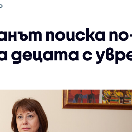
О
нът поиска по
а децата с ув