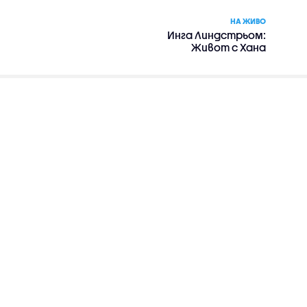
НА ЖИВО
Инга Линдстрьом:
Живот с Хана