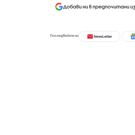
Добави ни в предпочитани и
Последвайте ни
NewsLetter