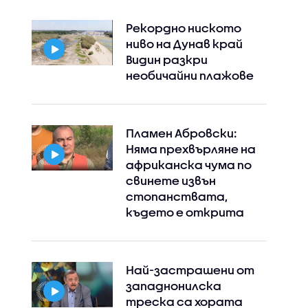
Рекордно ниското
ниво на Дунав край
Видин разкри
необичайни плажове
Пламен Абровски:
Няма прехвърляне на
африканска чума по
свинете извън
стопанствата,
където е открита
Най-застрашени от
западнонилска
треска са хората