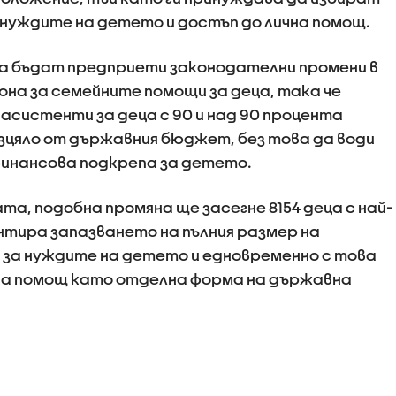
нуждите на детето и достъп до лична помощ.
да бъдат предприети законодателни промени в
она за семейните помощи за деца, така че
асистенти за деца с 90 и над 90 процента
зцяло от държавния бюджет, без това да води
финансова подкрепа за детето.
ата, подобна промяна ще засегне 8154 деца с най-
нтира запазването на пълния размер на
 за нуждите на детето и едновременно с това
на помощ като отделна форма на държавна