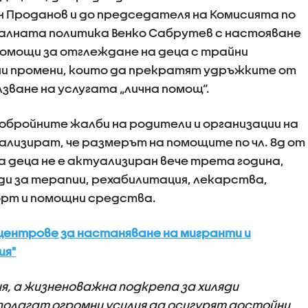
 Проданов и до председателя на Комисията по
алната политика Венко Сабрутев с настояване
помощи за отглеждане на деца с трайни
ни промени, които да прекратят удръжките от
зване на услугата „лична помощ“.
обройните жалби на родители и организации на
ализират, че размерът на помощите по чл. 8д от
а деца не е актуализиран вече трета година,
и за терапии, рехабилитация, лекарства,
орт и помощни средства.
центрове за настаняване на мигранти и
ия"
ия, а жизненоважна подкрепа за хиляди
олагат огромни усилия да осигурят достойни