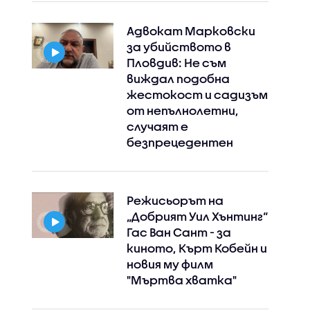
Адвокат Марковски
за убийството в
Пловдив: Не съм
виждал подобна
жестокост и садизъм
от непълнолетни,
случаят е
безпрецедентен
Режисьорът на
„Добрият Уил Хънтинг“
Гас Ван Сант - за
киното, Кърт Кобейн и
новия му филм
"Мъртва хватка"