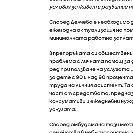
условия за живот и развитие н
Според Делчева е необходимо 
ежегодна актуализация на по
минималната работна заплата
В препоръката си обществени
проблема с личната помощ за
ред при ползване на услугата 
за дете с 90 и над 90 процен
труда на личния асистент. Та
част от средствата, предназ
консумативи и ежедневни нужд
услугата.
Според омбудсмана този меха
семейства в неблагоприятно п