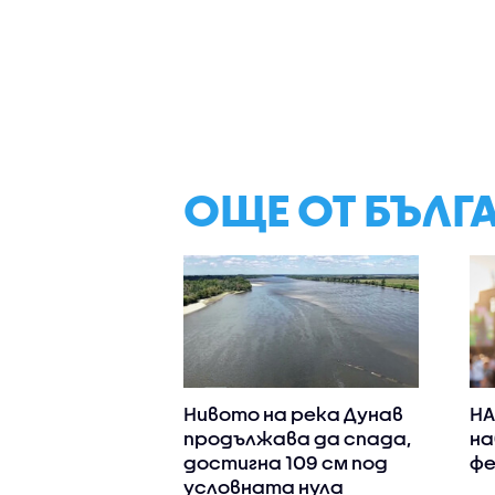
ОЩЕ ОТ БЪЛГ
Нивото на река Дунав
НА
продължава да спада,
на
достигна 109 см под
фе
условната нула