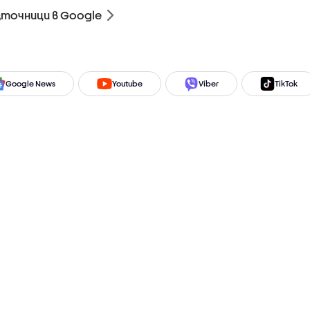
зточници в Google
Google News
Youtube
Viber
TikTok