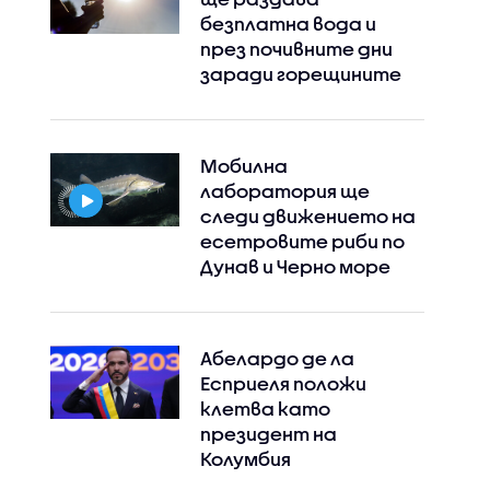
безплатна вода и
през почивните дни
заради горещините
Мобилна
лаборатория ще
следи движението на
есетровите риби по
Дунав и Черно море
Абелардо де ла
Есприеля положи
клетва като
президент на
Колумбия