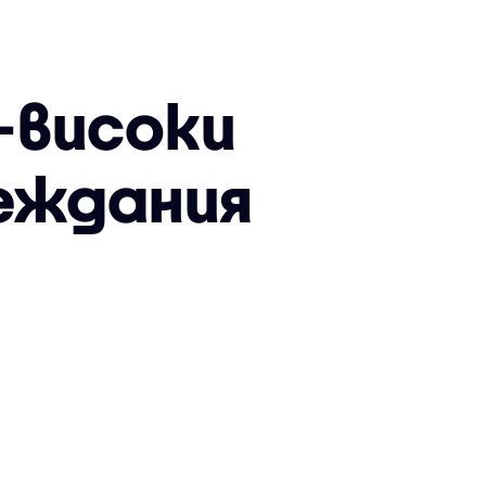
-високи
реждания