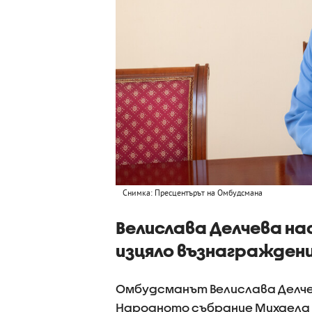
Снимка: Пресцентърът на Омбудсмана
Велислава Делчева н
изцяло възнагражден
Омбудсманът Велислава Делче
Народното събрание Михаела 