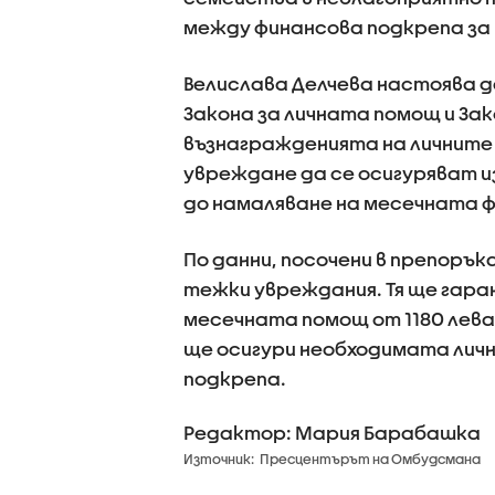
между финансова подкрепа за 
Велислава Делчева настоява 
Закона за личната помощ и Зак
възнагражденията на личните 
увреждане да се осигуряват и
до намаляване на месечната 
По данни, посочени в препорък
тежки увреждания. Тя ще гара
месечната помощ от 1180 лева
ще осигури необходимата лич
подкрепа.
Редактор: Мария Барабашка
Източник:
Пресцентърът на Омбудсмана