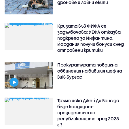
дронове и ловни екипи
Кризата във ФИФА се
задълбочава: УЕФА отказва
подкрепа за Инфантино,
Йордания получи бонуси след
отправени критики
Прокуратурата повдигна
обвинения на бившия шеф на
ВиК-Бургас
Тръмп иска Джей Ди Ванс да
бъде кандидат-
президентът на
републиканците през 2028
г.?