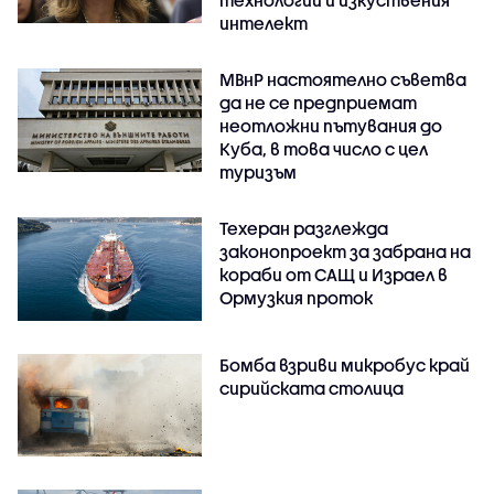
интелект
МВнР настоятелно съветва
да не се предприемат
неотложни пътувания до
Куба, в това число с цел
туризъм
Техеран разглежда
законопроект за забрана на
кораби от САЩ и Израел в
Ормузкия проток
Бомба взриви микробус край
сирийската столица