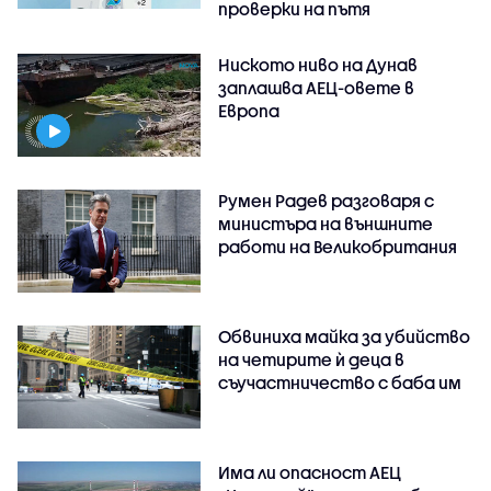
проверки на пътя
Ниското ниво на Дунав
заплашва АЕЦ-овете в
Европа
Румен Радев разговаря с
министъра на външните
работи на Великобритания
Обвиниха майка за убийство
на четирите ѝ деца в
съучастничество с баба им
Има ли опасност АЕЦ