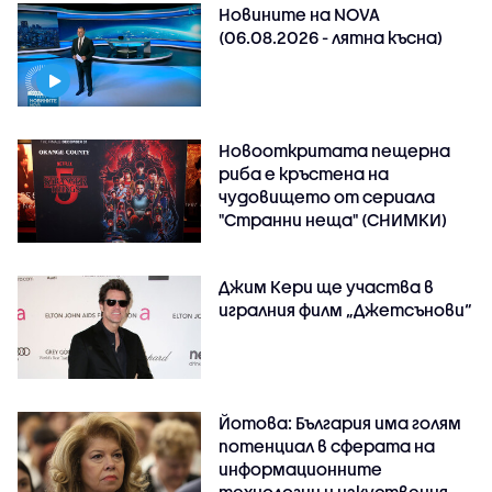
Новините на NOVA
(06.08.2026 - лятна късна)
Новооткритата пещерна
риба е кръстена на
чудовището от сериала
"Странни неща" (СНИМКИ)
Джим Кери ще участва в
игралния филм „Джетсънови“
Йотова: България има голям
потенциал в сферата на
информационните
технологии и изкуствения