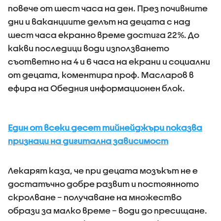
повече от шест часа на ден. През почивните
дни и ваканциите делът на децата с над
шест часа екранно време достига 22%. До
какви последици води използването
съответно на 4 и 6 часа на екрани и социални
от децата, коментира проф. Масларов в
ефира на Обедния информационен блок.
Един от всеки десет тийнейджъри показва
признаци на дигитална зависимост
Лекарят каза, че при децата мозъкът не е
достатъчно добре развит и постоянното
скролване – получаване на множество
образи за малко време – води до пресищане.