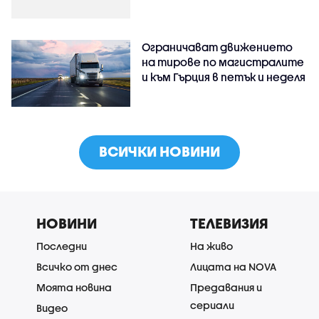
Ограничават движението
на тирове по магистралите
и към Гърция в петък и неделя
ВСИЧКИ НОВИНИ
НОВИНИ
ТЕЛЕВИЗИЯ
Последни
На живо
Всичко от днес
Лицата на NOVA
Моята новина
Предавания и
сериали
Видео