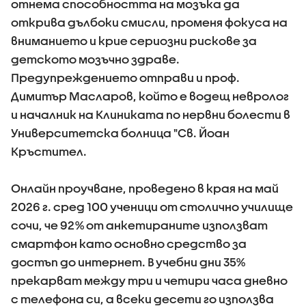
отнема способността на мозъка да
открива дълбоки смисли, променя фокуса на
вниманието и крие сериозни рискове за
детското мозъчно здраве.
Предупреждението отправи и проф.
Димитър Масларов, който е водещ невролог
и началник на Клиниката по нервни болести в
Университетска болница "Св. Йоан
Кръстител.
Онлайн проучване, проведено в края на май
2026 г. сред 100 ученици от столично училище
сочи, че 92% от анкетираните използват
смартфон като основно средство за
достъп до интернет. В учебни дни 35%
прекарват между три и четири часа дневно
с телефона си, а всеки десети го използва