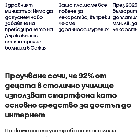
Здравният
Защо плащаме все
През 2025 
министър: Няма да
повече за
българит
у
допуснем ново
лекарства, въпреки
доплатил
забавяне на
че сме
млн. лв. з
пребазирането на
здравноосигурени?
лекарств
Държавната
психиатрична
болница в София
Проучване сочи, че 92% от
децата в столично училище
използват смартфона като
основно средство за достъп до
интернет
Прекомерната употреба на технологии