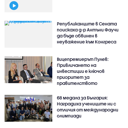
Републиканците в Сената
поискаха д-р Антъни Фаучи
да бъде обвинен в
неуважение към Конгреса
Вицепремиерът Пулев:
Привличането на
инвестиции е ключов
приоритет за
правителството
68 медала за България:
Наградиха учениците ни с
отличия от международни
олимпиади