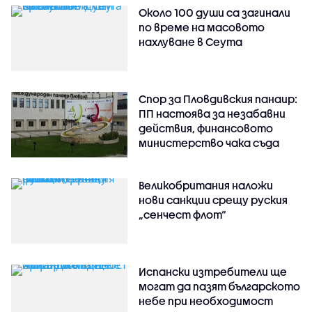
Около 100 души са загинали
по време на масовото
нахлуване в Сеута
Спор за Пловдивския панаир:
ПП настоява за незабавни
действия, финансовото
министерство чака съда
Великобритания наложи
нови санкции срещу руския
„сенчест флот“
Испански изтребители ще
могат да пазят българското
небе при необходимост