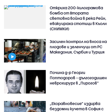
Откриха 200-килограмова
бомба от Втората
световна война в река Рейн,
евакуираха стотици в Кьолн
(СНИМКИ)
Засилен контрол на вноса на
плодове и зеленчуци от РС
Македония, Сърбия и Турция
Почина д-р Георги
Поптодоров – дългогодишен
неврохирург в „Пирогов“
„Екоравновесие“ издирва
бездомни кучета в София с