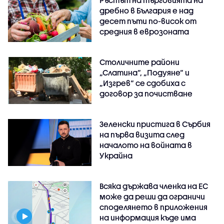
Ръстът на търговията на
дребно в България е над
десет пъти по-висок от
средния в еврозоната
Столичните райони
„Слатина“, „Подуяне“ и
„Изгрев“ се сдобиха с
договор за почистване
Зеленски пристига в Сърбия
на първа визита след
началото на войната в
Украйна
Всяка държава членка на ЕС
може да реши да ограничи
споделянето в приложения
на информация къде има