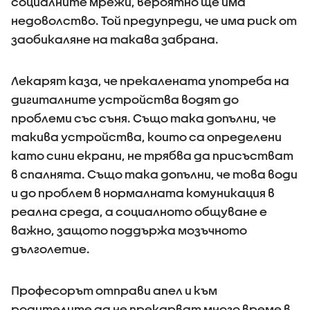
социалните мрежи, вероятно ще има
недоволство. Той предупреди, че има риск от
заобикаляне на такава забрана.
Лекарят каза, че прекалената употреба на
дигиталните устройства водят до
проблеми със съня. Също така допълни, че
такива устройства, които са определени
като сини екрани, не трябва да присъстват
в спалнята. Също така допълни, че това води
и до проблем в нормалната комуникация в
реална среда, а социалното общуване е
важно, защото поддържа мозъчното
дълголетие.
Професорът отправи апел и към
родителите да не прекарват много време в