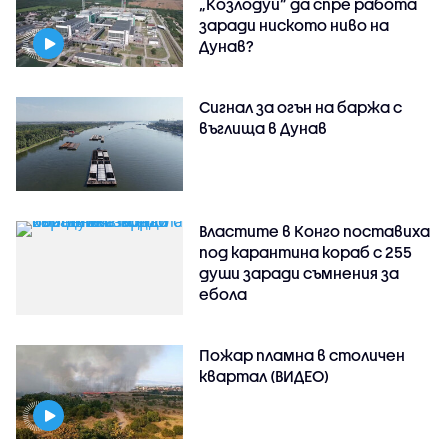
„Козлодуй” да спре работа
заради ниското ниво на
Дунав?
Сигнал за огън на баржа с
въглища в Дунав
Властите в Конго поставиха
под карантина кораб с 255
души заради съмнения за
ебола
Пожар пламна в столичен
квартал (ВИДЕО)