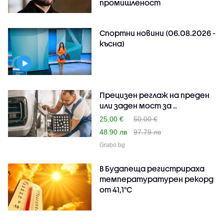
промишленост
Спортни новини (06.08.2026 -
късна)
Прецизен реглаж на преден
или заден мост за ..
25.00 €
50.00 €
48.90 лв
97.79 лв
Grabo.bg
В Будапеща регистрираха
температуратурен рекорд
от 41,1°C