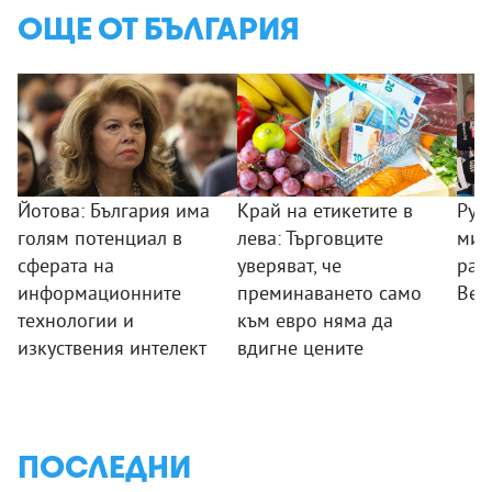
ОЩЕ ОТ БЪЛГАРИЯ
Йотова: България има
Край на етикетите в
Рум
голям потенциал в
лева: Търговците
мин
сферата на
уверяват, че
раб
информационните
преминаването само
Вел
технологии и
към евро няма да
изкуствения интелект
вдигне цените
ПОСЛЕДНИ