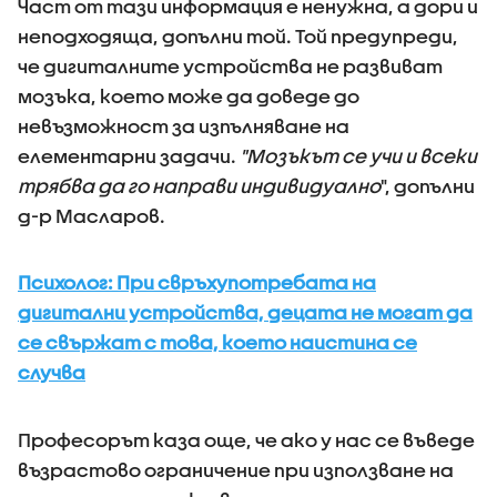
Част от тази информация е ненужна, а дори и
неподходяща, допълни той. Той предупреди,
че дигиталните устройства не развиват
мозъка, което може да доведе до
невъзможност за изпълняване на
елементарни задачи.
"Мозъкът се учи и всеки
трябва да го направи индивидуално
", допълни
д-р Масларов.
Психолог: При свръхупотребата на
дигитални устройства, децата не могат да
се свържат с това, което наистина се
случва
Професорът каза още, че ако у нас се въведе
възрастово ограничение при използване на