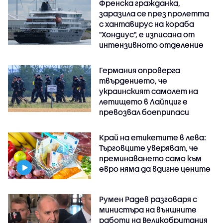
Френска гражданка,
заразила се през пролетта
с хантавирус на кораба
"Хондиус", е изписана от
интензивното отделение
Германия опроверга
твърдението, че
украинският самолет на
летището в Лайпциг е
превозвал боеприпаси
Край на етикетите в лева:
Търговците уверяват, че
преминаването само към
евро няма да вдигне цените
Румен Радев разговаря с
министъра на външните
работи на Великобритания