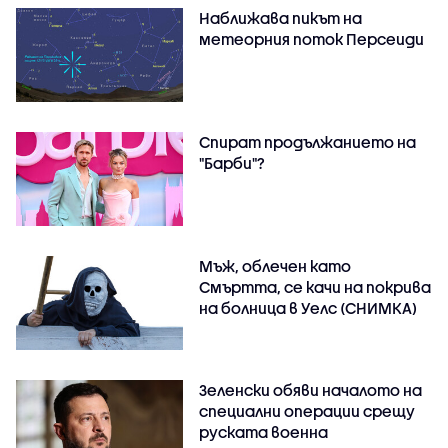
Наближава пикът на
метеорния поток Персеиди
Спират продължанието на
"Барби"?
Мъж, облечен като
Смъртта, се качи на покрива
на болница в Уелс (СНИМКА)
Зеленски обяви началото на
специални операции срещу
руската военна