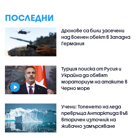
ПОСЛЕДНИ
Дронове са били засечени
над военен обект в Западна
Германия
Турция поиска от Русия и
Украйна да обявят
мораториум на атаките в
Черно море
Учени: Топенето на леда
превръща Антарктида във
вторичен източник на
живачно замърсяване