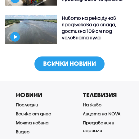
Нивото на река Дунав
продължава да спада,
достигна 109 см под
условната нула
ВСИЧКИ НОВИНИ
НОВИНИ
ТЕЛЕВИЗИЯ
Последни
На живо
Всичко от днес
Лицата на NOVA
Моята новина
Предавания и
сериали
Видео