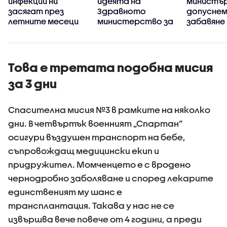
инфекции ни
идеята на
министър
я
засягат през
Здравното
допуснем
летните месеци
министерство за
забавяне
промяна на
пребазир
държавния инвитро
Държавн
център
психиатр
болница 
Това е третата подобна мисия
за 3 дни
Спасителна мисия №3 в рамките на няколко
дни. В четвъртък военният „Спартан“
осигури въздушен транспорт на бебе,
съпровождащ медицински екип и
придружител. Момченцето е с вродено
чернодробно заболяване и според лекарите
единственият му шанс е
трансплантация. Такава у нас не се
извършва вече повече от 4 години, а преди