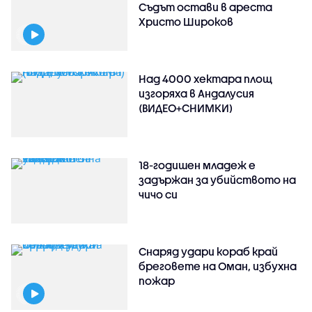
Съдът остави в ареста
Христо Широков
Над 4000 хектара площ
изгоряха в Андалусия
(ВИДЕО+СНИМКИ)
18-годишен младеж е
задържан за убийството на
чичо си
Снаряд удари кораб край
бреговете на Оман, избухна
пожар