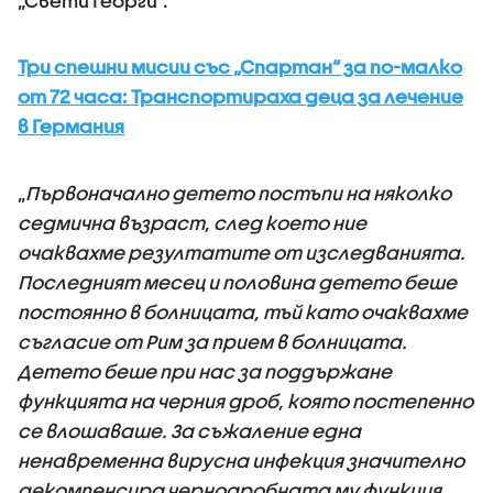
„Свети Георги“.
Три спешни мисии със „Спартан“ за по-малко
от 72 часа: Транспортираха деца за лечение
в Германия
„
Първоначално детето постъпи на няколко
седмична възраст, след което ние
очаквахме резултатите от изследванията.
Последният месец и половина детето беше
постоянно в болницата, тъй като очаквахме
съгласие от Рим за прием в болницата.
Детето беше при нас за поддържане
функцията на черния дроб, която постепенно
се влошаваше. За съжаление една
ненавременна вирусна инфекция значително
декомпенсира чернодробната му функция.