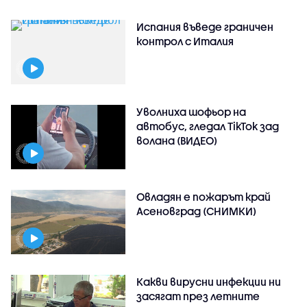
Испания въведе граничен
контрол с Италия
Уволниха шофьор на
автобус, гледал TikTok зад
волана (ВИДЕО)
Овладян е пожарът край
Асеновград (СНИМКИ)
Какви вирусни инфекции ни
засягат през летните