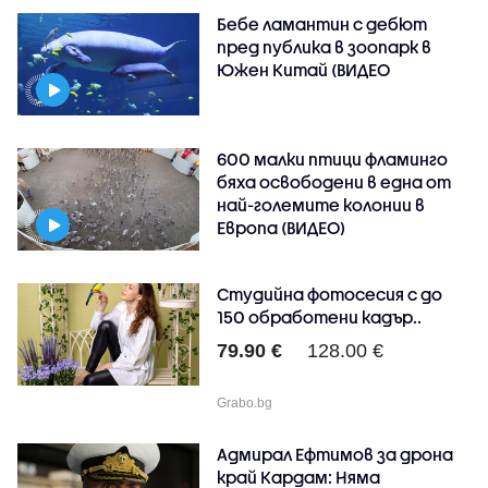
Бебе ламантин с дебют
пред публика в зоопарк в
Южен Китай (ВИДЕО
600 малки птици фламинго
бяха освободени в една от
най-големите колонии в
Европа (ВИДЕО)
Студийна фотосесия с до
150 обработени кадър..
79.90 €
128.00 €
Grabo.bg
Адмирал Ефтимов за дрона
край Кардам: Няма