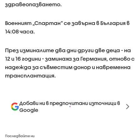
здравеопазването.
Военният „Спартан“ се завърна в България в
14:08 часа.
През изминалите два дни други две деца - на
12 и 16 години - заминаха за Германия, отново с
надежда за съвместим донор и навременна
трансплантация.
Добави ни в предпочитани източници в
Google
Последвайте ни