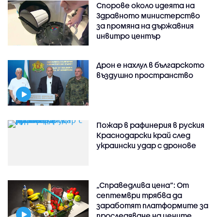
Спорове около идеята на
Здравното министерство
за промяна на държавния
инвитро център
Дрон е нахлул в българското
въздушно пространство
Пожар в рафинерия в руския
Краснодарски край след
украински удар с дронове
„Справедлива цена“: От
септември трябва да
заработят платформите за
проследяване на цените