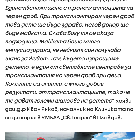
Единственият шанс е трансплантацията на
черен дроб. При трансплантиран черен дроб
това дете ще бъде здраво. Негов донор ще
бъде майката. Слава Богу тя се оказа
подходяща. Майката беше много
ентусиазирана, че нейният син получава
шанс за живот. Там, където изпращаме
детето, е един от световните центрове за
трансплантация на черен дроб при деца.
Колегите са опитни, с много добри
резултати от трансплантациите, така че
те дават големи шансове на детето
”, заяви
доц.д.р Иван Янков, началник на Клиниката по
педиатрия в УМБАЛ „Св.Георги” в Пловдив.