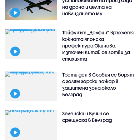
установяване на произхода
на дрона и целта на
навлизането му
Тайфунът „Долфин” връхлетя
южната японска
префектура Окинава,
Източен Китай се готви за
стихията
Трети ден в Сърбия се борят
с голям горски пожар в
защитена зона около
Белград
Зеленски и Вучич се
срещнаха в Белград