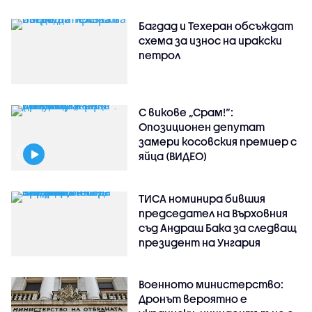
Багдад и Техеран обсъждат
схема за износ на иракски
петрол
С викове „Срам!“:
Опозиционен депутат
замери косовския премиер с
яйца (ВИДЕО)
ТИСА номинира бившия
председател на Върховния
съд Андраш Бака за следващ
президент на Унгария
Военното министерство:
Дронът вероятно е