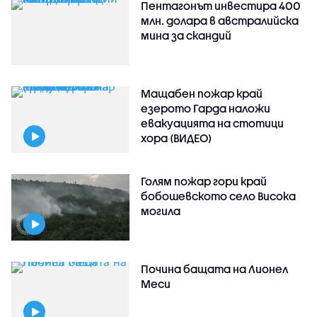
Пентагонът инвестира 400
млн. долара в австралийска
мина за скандий
Мащабен пожар край
езерото Гарда наложи
евакуацията на стотици
хора (ВИДЕО)
Голям пожар гори край
бобошевското село Висока
могила
Почина бащата на Лионел
Меси