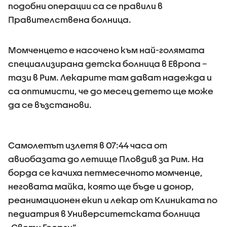
подобни операции са се правили в
Правителствена болница.
Момченцето е насочено към най-голямата
специализирана детска болница в Европа –
тази в Рим. Лекарите там дават надежда и
са оптимисти, че до месец детето ще може
да се възстанови.
Самолетът излетя в 07:44 часа от
авиобазата до летище Пловдив за Рим. На
борда се качиха петмесечното момченце,
неговата майка, която ще бъде и донор,
реанимационен екип и лекар от Клиниката по
педиатрия в Университетската болница