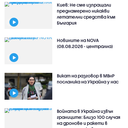
Киев: Не сме изпращали
преднамерено никакви
летателни средства към
България
Новините на NOVA
(08.08.2026 - централна)
Викат на разговор в МВнР
посланика на Украйна у нас
Войната в Украйна извън
границите: Близо 100 случая
на дронове и ракети в