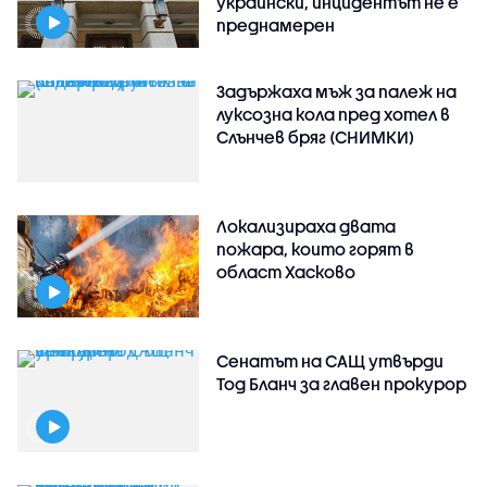
украински, инцидентът не е
преднамерен
Задържаха мъж за палеж на
луксозна кола пред хотел в
Слънчев бряг (СНИМКИ)
Локализираха двата
пожара, които горят в
област Хасково
Сенатът на САЩ утвърди
Тод Бланч за главен прокурор