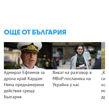
ОЩЕ ОТ БЪЛГАРИЯ
Адмирал Ефтимов за
Викат на разговор в
„Ког
дрона край Кардам:
МВнР посланика на
сил
Няма преднамерени
Украйна у нас
на 
действия срещу
мяс
България
дро