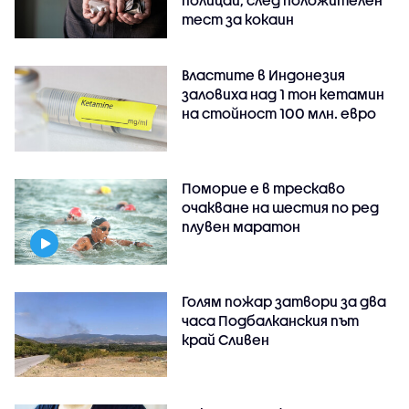
тест за кокаин
Властите в Индонезия
заловиха над 1 тон кетамин
на стойност 100 млн. евро
Поморие е в трескаво
очакване на шестия по ред
плувен маратон
Голям пожар затвори за два
часа Подбалканския път
край Сливен