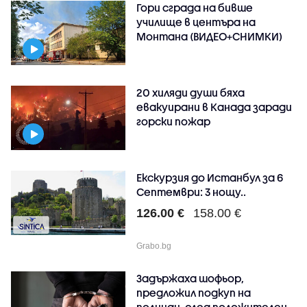
Гори сграда на бивше
училище в центъра на
Монтана (ВИДЕО+СНИМКИ)
20 хиляди души бяха
евакуирани в Канада заради
горски пожар
Екскурзия до Истанбул за 6
Септември: 3 нощу..
126.00 €
158.00 €
Grabo.bg
Задържаха шофьор,
предложил подкуп на
полицаи, след положителен