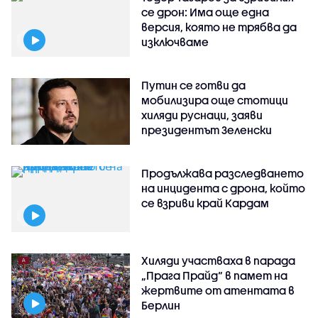
се дрон: Има още една
версия, която не трябва да
изключваме
Путин се готви да
мобилизира още стотици
хиляди руснаци, заяви
президентът Зеленски
Продължава разследването
на инцидента с дрона, който
се взриви край Кардам
Хиляди участваха в парада
„Прага Прайд“ в памет на
жертвите от атентата в
Берлин