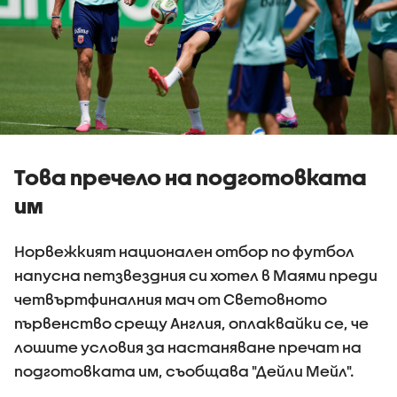
Това пречело на подготовката
им
Норвежкият национален отбор по футбол
напусна петзвездния си хотел в Маями преди
четвъртфиналния мач от Световното
първенство срещу Англия, оплаквайки се, че
лошите условия за настаняване пречат на
подготовката им, съобщава "Дейли Мейл".