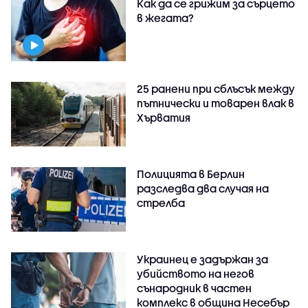
Как да се грижим за сърцето
в жегата?
25 ранени при сблъсък между
пътнически и товарен влак в
Хърватия
Полицията в Берлин
разследва два случая на
стрелба
Украинец е задържан за
убийството на негов
сънародник в частен
комплекс в община Несебър