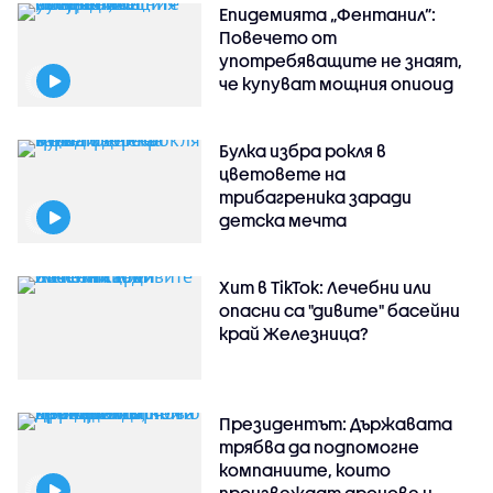
Епидемията „Фентанил”:
Повечето от
употребяващите не знаят,
че купуват мощния опиоид
Булка избра рокля в
цветовете на
трибагреника заради
детска мечта
Хит в TikTok: Лечебни или
опасни са "дивите" басейни
край Железница?
Президентът: Държавата
трябва да подпомогне
компаниите, които
произвеждат дронове и