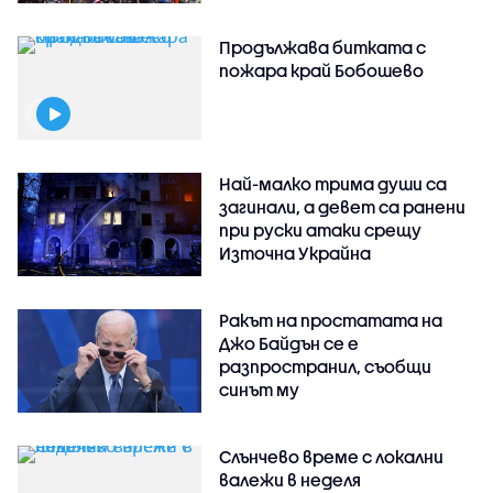
Продължава битката с
пожара край Бобошево
Най-малко трима души са
загинали, а девет са ранени
при руски атаки срещу
Източна Украйна
Ракът на простатата на
Джо Байдън се е
разпространил, съобщи
синът му
Слънчево време с локални
валежи в неделя