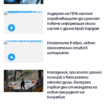
Лидерът на ГЕРБ настоя
управляващите да изнесат
повече информация около
случая с дрона край Кардам
Етикетите в евро, левът
окончателно отива в
историята
Нападения, при които загина
полицай и бяха ранени
няколко души, белязаха
първия ден от мандата на
новия президент на
Колумбия