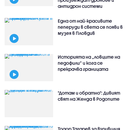
антидрон системи
Една от най-красивите
пеперуди в света се появи в
музея в Пловдив
Историята на „ловците на
педофили” и кога се
прекрачва границата
"Дотам и обратно": Дивият
свят на Женда в Родопите
Тодор Тагарев за взривилия