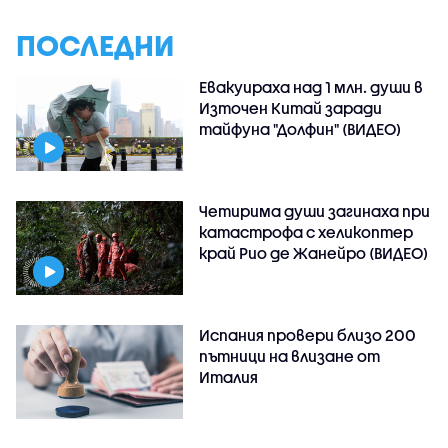
ПОСЛЕДНИ
Евакуираха над 1 млн. души в
Източен Китай заради
тайфуна "Долфин" (ВИДЕО)
Четирима души загинаха при
катастрофа с хеликоптер
край Рио де Жанейро (ВИДЕО)
Испания провери близо 200
пътници на влизане от
Италия