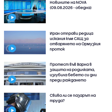
Новините на NOVA
(09.08.2026 - обедна)
Иран отправи редица
искания към САЩ за
отварянето на Ормузкия
проток
Протест във Варна в
защита на родилката,
изгубила бебето си дни
преди раждането
Свива ли се пазарът на
труда?