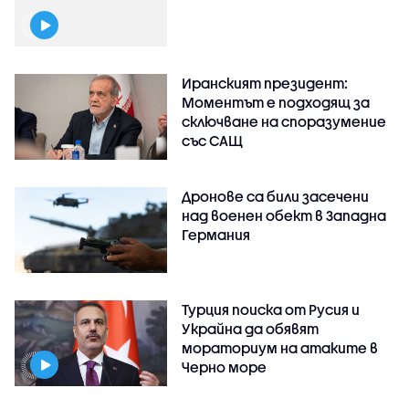
Иранският президент:
Моментът е подходящ за
сключване на споразумение
със САЩ
Дронове са били засечени
над военен обект в Западна
Германия
Турция поиска от Русия и
Украйна да обявят
мораториум на атаките в
Черно море