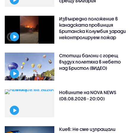
срещу България
Извънредно положение в
канадската провинция
Британска Колумбия заради
неконтролируем пожар
Стотици балони с горещ
въздух полетяха в небето
над Бристол (ВИДЕО)
Новините на NOVA NEWS
(08.08.2026 - 20:00)
Киев: Не сме изпращали