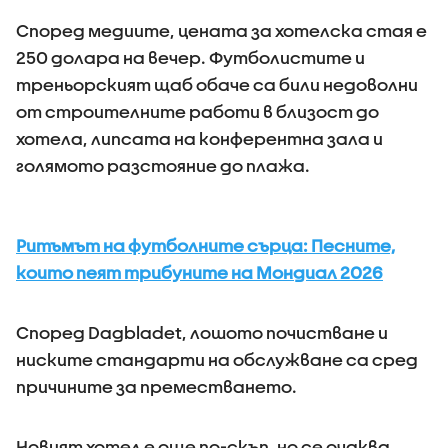
Според медиите, цената за хотелска стая е
250 долара на вечер. Футболистите и
треньорският щаб обаче са били недоволни
от строителните работи в близост до
хотела, липсата на конферентна зала и
голямото разстояние до плажа.
Ритъмът на футболните сърца: Песните,
които пеят трибуните на Мондиал 2026
Според Dagbladet, лошото почистване и
ниските стандарти на обслужване са сред
причините за преместването.
Новият хотел е още по-скъп, но се очаква