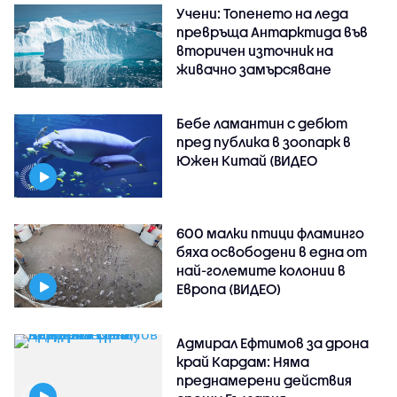
Учени: Топенето на леда
превръща Антарктида във
вторичен източник на
живачно замърсяване
Бебе ламантин с дебют
пред публика в зоопарк в
Южен Китай (ВИДЕО
600 малки птици фламинго
бяха освободени в една от
най-големите колонии в
Европа (ВИДЕО)
Адмирал Ефтимов за дрона
край Кардам: Няма
преднамерени действия