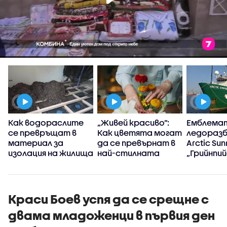
Как водораслите
„Живей красиво”:
Емблема
се превръщат в
Как цветята могат
ледоразб
материал за
да се превърнат в
Arctic Sun
изолация на жилища
най-стилната
„Грийнпий
декорация у дома
акостира
Варна
Краси Боев успя да се срещне с
двама младоженци в първия ден