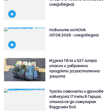
следобедна)
Новините на NOVA
(07.08.2026 - следобедна)
Иззеха 115 кг и 527 литра
опасни и забранени
продукти за растителна
защита
Турски самолети и дронове
навлязоха 17 пъти в Гърция,
стигна се до симулиран
въздушен бой