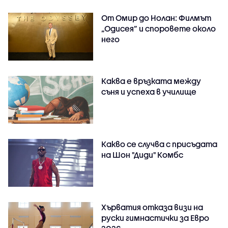
От Омир до Нолан: Филмът
„Одисея” и споровете около
него
Каква е връзката между
съня и успеха в училище
Какво се случва с присъдата
на Шон "Диди" Комбс
Хърватия отказа визи на
руски гимнастички за Евро