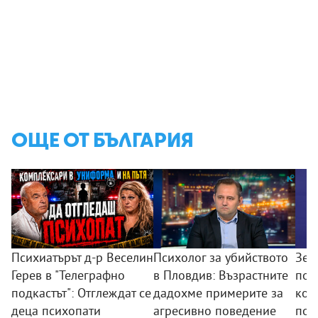
ОЩЕ ОТ БЪЛГАРИЯ
Психиатърът д-р Веселин
Психолог за убийството
Зем
Герев в "Телеграфно
в Пловдив: Възрастните
пои
подкастът": Отглеждат се
дадохме примерите за
ком
деца психопати
агресивно поведение
под