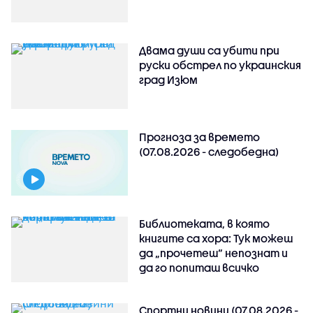
Двама души са убити при
руски обстрeл по украинския
град Изюм
Прогноза за времето
(07.08.2026 - следобедна)
Библиотеката, в която
книгите са хора: Тук можеш
да „прочетеш“ непознат и
да го попиташ всичко
Спортни новини (07.08.2026 -