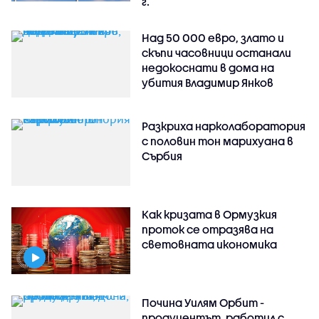
г.
Над 50 000 евро, злато и
скъпи часовници останали
недокоснати в дома на
убития Владимир Янков
Разкриха нарколаборатория
с половин тон марихуана в
Сърбия
Как кризата в Ормузкия
проток се отразява на
световната икономика
Почина Уилям Орбит -
продуцентът, работил с