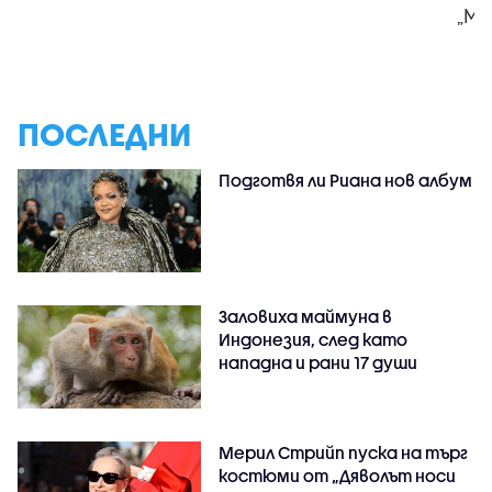
„Мл
ПОСЛЕДНИ
Подготвя ли Риана нов албум
Заловиха маймуна в
Индонезия, след като
нападна и рани 17 души
Мерил Стрийп пуска на търг
костюми от „Дяволът носи