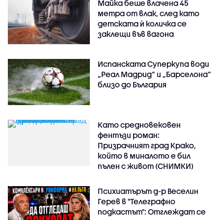
Майка беше влачена 45
метра от влак, след като
детската ѝ количка се
заклещи във вагона
Испанската Суперкупа води
„Реал Мадрид“ и „Барселона“
близо до България
Като средновековен
фентъзи роман:
Призрачният град Крако,
който в миналото е бил
пълен с живот (СНИМКИ)
Психиатърът д-р Веселин
Герев в "Телеграфно
подкастът": Отглеждат се