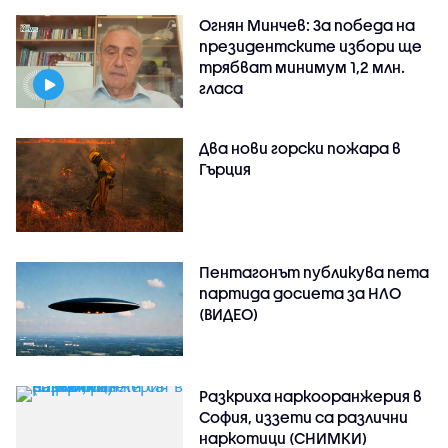
Огнян Минчев: За победа на
президентските избори ще
трябват минимум 1,2 млн.
гласа
Два нови горски пожара в
Гърция
Пентагонът публикува пета
партида досиета за НЛО
(ВИДЕО)
Разкриха наркооранжерия в
София, иззети са различни
наркотици (СНИМКИ)