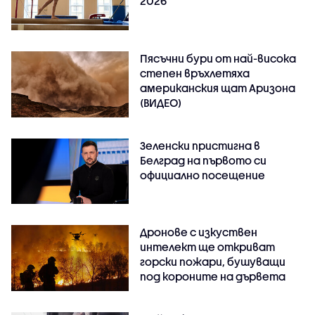
2026
Пясъчни бури от най-висока
степен връхлетяха
американския щат Аризона
(ВИДЕО)
Зеленски пристигна в
Белград на първото си
официално посещение
Дронове с изкуствен
интелект ще откриват
горски пожари, бушуващи
под короните на дървета