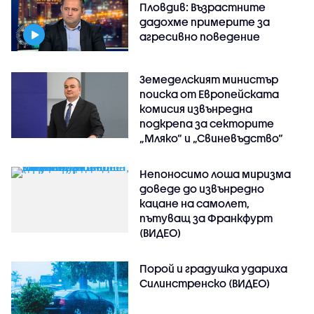
Пловдив: Възрастните
дадохме примерите за
агресивно поведение
Земеделският министър
поиска от Европейската
комисия извънредна
подкрепа за секторите
„Мляко“ и „Свиневъдство“
Непоносимо лоша миризма
доведе до извънредно
кацане на самолет,
пътуващ за Франкфурт
(ВИДЕО)
Порой и градушка удариха
Силинстренско (ВИДЕО)