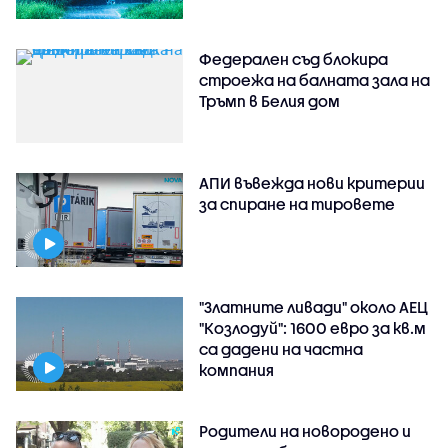
Федерален съд блокира
строежа на балната зала на
Тръмп в Белия дом
АПИ въвежда нови критерии
за спиране на тировете
"Златните ливади" около АЕЦ
"Козлодуй": 1600 евро за кв.м
са дадени на частна
компания
Родители на новородено и