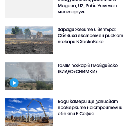
Мадона, U2, Роби Уилямс и
много други
Заради жегите и вятъра:
Обявиха екстремен риск от
пожари в Хасковско
Голям пожар в Пловдивско
(ВИДЕО+СНИМКИ)
Боди камери ще записват
проверките на строителни
обекти в София