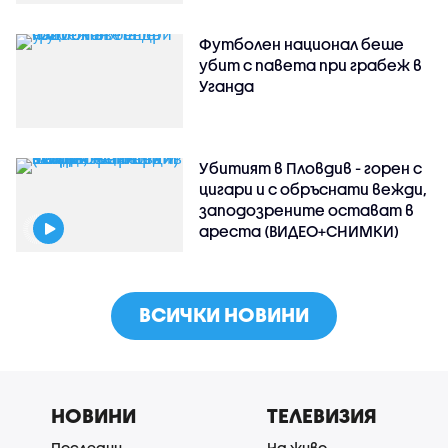
Футболен национал беше
убит с павета при грабеж в
Уганда
Убитият в Пловдив - горен с
цигари и с обръснати вежди,
заподозрените остават в
ареста (ВИДЕО+СНИМКИ)
ВСИЧКИ НОВИНИ
НОВИНИ
ТЕЛЕВИЗИЯ
Последни
На живо