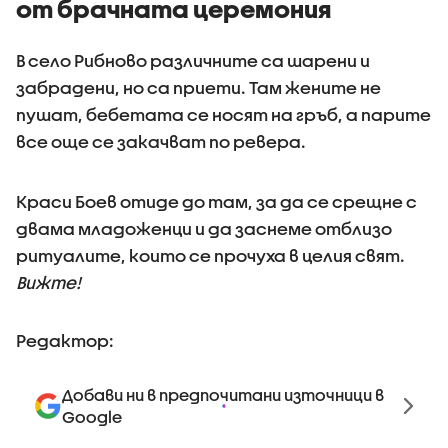
от брачната церемония
В село Рибново различните са шарени и
забрадени, но са приети. Там жените не
пушат, бебетата се носят на гръб, а парите
все още се закачват по ревера.
Краси Боев отиде до там, за да се срещне с
двама младоженци и да заснеме отблизо
ритуалите, които се прочуха в целия свят.
Вижте!
Редактор:
Добави ни в предпочитани източници в
Google