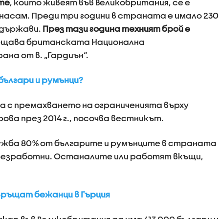
те
, които живеят във Великобритания, се е
. насам. Преди три години в страната е имало 230
 държави.
През тази година техният брой е
общава британската Национална
на от в. „Гардиън“.
българи и румънци?
а с премахването на ограниченията върху
ва през 2014 г., посочва вестникът.
жба 80% от българите и румънците в страната
 безработни. Останалите или работят вкъщи,
връщат бежанци в Гърция