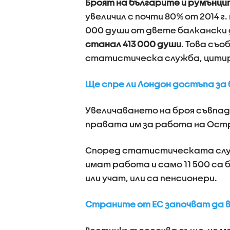
Броят на българите и румънци
увеличил с почти 80% от 2014 г
000 души от двете балкански
станал 413 000 души
. Това съ
статистическа служба, цитира
Ще спре ли Лондон достъпа за 
Увеличаването на броя съвпад
правата им за работа на Остро
Според статистическата слу
имат работа и само 11 500 са
или учат, или са пенсионери.
Страните от ЕС започват да 