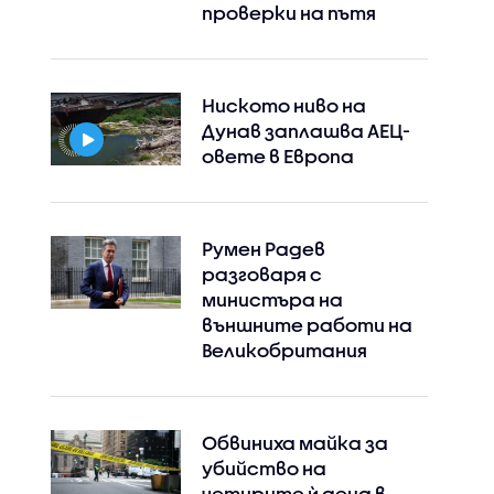
проверки на пътя
Ниското ниво на
Дунав заплашва АЕЦ-
овете в Европа
Румен Радев
разговаря с
министъра на
външните работи на
Великобритания
Обвиниха майка за
убийство на
четирите ѝ деца в