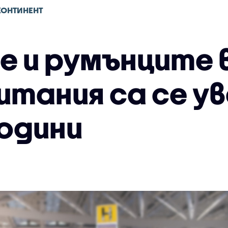
КОНТИНЕНТ
е и румънците 
тания са се ув
години