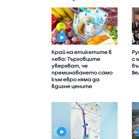
Край на етикетите в
Ру
лева: Търговците
с 
уверяват, че
въ
преминаването само
Ве
към евро няма да
вдигне цените