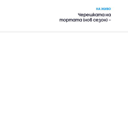
НА ЖИВО
Черешката на
тортата (нов сезон) –
риалити