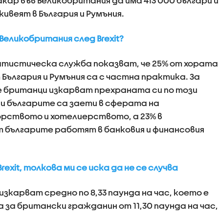
кар във Великобритания да има 413 000 българи и
ивеят в България и Румъния.
 Великобритания след Brexit?
тистическа служба показват, че 25% от хората
България и Румъния са с частна практика. За
 британци изкарват прехраната си по този
 и българите са заети в сферата на
ството и хотелиерството, а 23% в
 българите работят в банковия и финансовия
exit, толкова ми се иска да не се случва
карват средно по 8,33 паунда на час, което е
за британски гражданин от 11,30 паунда на час,