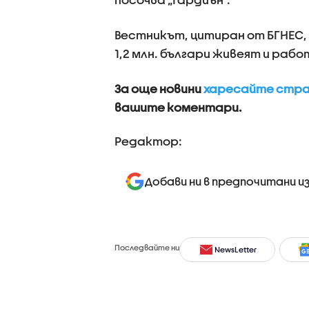
Вестникът, цитиран от БГНЕС,
1,2 млн. българи живеят и раб
За още новини
харесайте стран
вашите коментари.
Редактор:
Добави ни в предпочитани и
Последвайте ни
NewsLetter