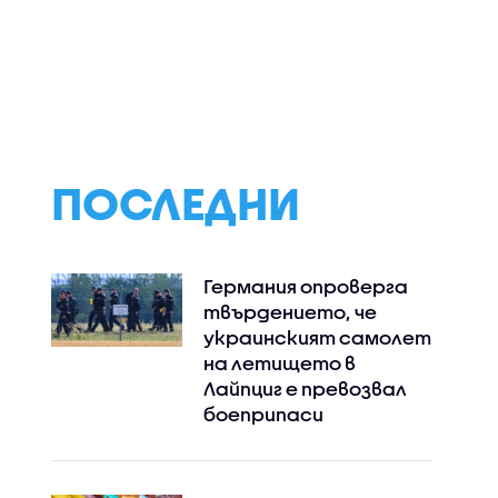
ПОСЛЕДНИ
Германия опроверга
твърдението, че
украинският самолет
на летището в
Лайпциг е превозвал
боеприпаси