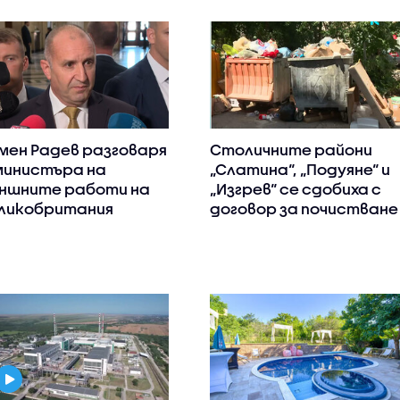
мен Радев разговаря
Столичните райони
министъра на
„Слатина“, „Подуяне“ и
ншните работи на
„Изгрев“ се сдобиха с
ликобритания
договор за почистване