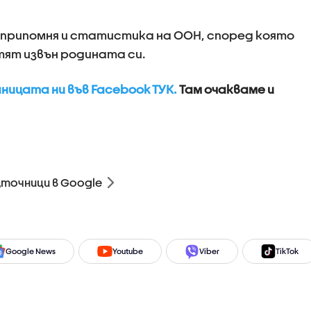
 припомня и статистика на ООН, според която
отят извън родината си.
ицата ни във Facebook ТУК.
Там очакваме и
зточници в Google
Google News
Youtube
Viber
TikTok