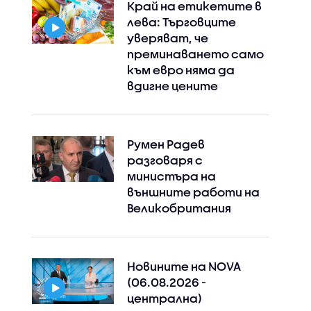
Край на етикетите в
лева: Търговците
уверяват, че
преминаването само
към евро няма да
вдигне цените
Румен Радев
разговаря с
министъра на
външните работи на
Великобритания
Новините на NOVA
(06.08.2026 -
централна)