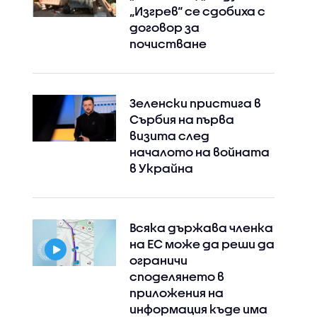
„Изгрев“ се сдобиха с
договор за
почистване
Зеленски пристига в
Сърбия на първа
визита след
началото на войната
в Украйна
Всяка държава членка
на ЕС може да реши да
ограничи
споделянето в
приложения на
информация къде има