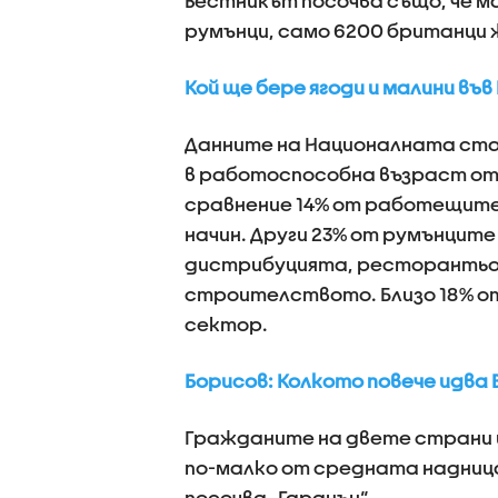
Вестникът посочва също, че ма
румънци, само 6200 британци ж
Кой ще бере ягоди и малини във
Данните на Националната ста
в работоспособна възраст от 
сравнение 14% от работещите
начин. Други 23% от румънците
дистрибуцията, ресторантьор
строителството. Близо 18% от
сектор.
Борисов: Колкото повече идва Br
Гражданите на двете страни из
по-малко от средната надница 
посочва „Гардиън“.