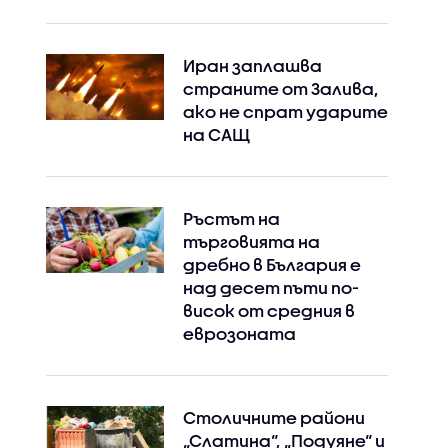
Иран заплашва
страните от Залива,
ако не спрат ударите
на САЩ
Ръстът на
търговията на
дребно в България е
над десет пъти по-
висок от средния в
еврозоната
Instagram
Facebook
Столичните райони
„Слатина“, „Подуяне“ и