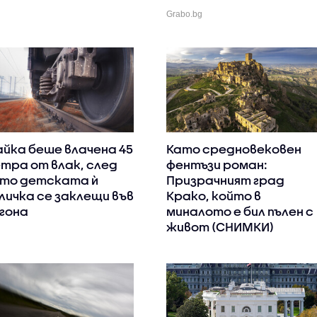
Grabo.bg
йка беше влачена 45
Като средновековен
тра от влак, след
фентъзи роман:
то детската ѝ
Призрачният град
личка се заклещи във
Крако, който в
гона
миналото е бил пълен с
живот (СНИМКИ)