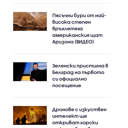
Пясъчни бури от най-
висока степен
връхлетяха
американския щат
Аризона (ВИДЕО)
Зеленски пристигна в
Белград на първото
си официално
посещение
Дронове с изкуствен
интелект ще
откриват горски