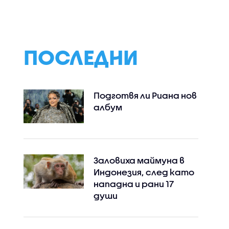
лница – с
срещу движението в
отразява на
нения за
аварийната лента на
световната
ното
АМ „Тракия” (ВИДЕО)
икономика
а бебето
ПОСЛЕДНИ
Подготвя ли Риана нов
албум
Заловиха маймуна в
Индонезия, след като
нападна и рани 17
души