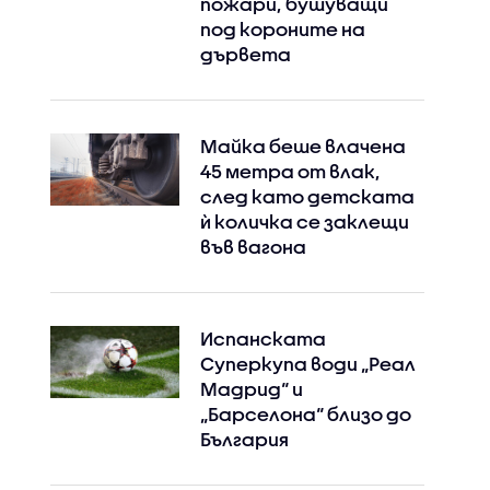
пожари, бушуващи
под короните на
дървета
Майка беше влачена
45 метра от влак,
след като детската
ѝ количка се заклещи
във вагона
Испанската
Суперкупа води „Реал
Мадрид“ и
„Барселона“ близо до
България