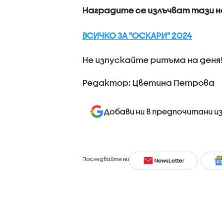
Наградите се излъчват тази н
ВСИЧКО ЗА "ОСКАРИ" 2024
Не изпускайте ритъма на деня
Редактор: Цветина Петрова
Добави ни в предпочитани и
Последвайте ни
NewsLetter