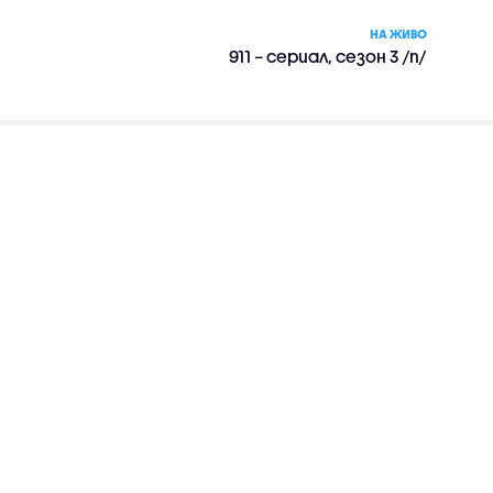
НА ЖИВО
911 – сериал, сезон 3 /п/