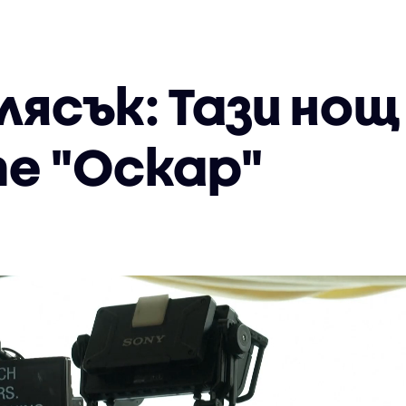
лясък: Тази но
е "Оскар"