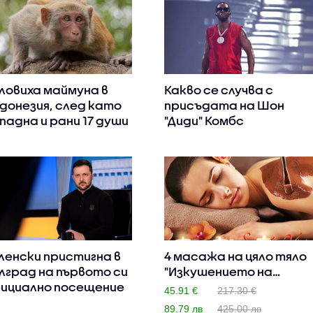
ловиха маймуна в
Какво се случва с
донезия, след като
присъдата на Шон
падна и рани 17 души
"Диди" Комбс
ленски пристигна в
4 масажа на цяло тяло
лград на първото си
"Изкушението на
ициално посещение
султан..
45.91 €
217.30 €
89.79 лв
425.00 лв