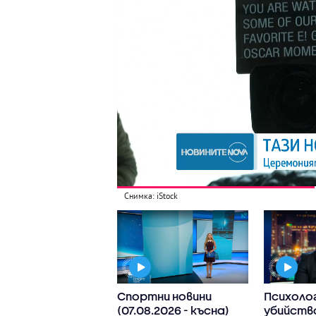
Снимка: iStock
м пожар в
Спортни новини
Психолог
дивско
(07.08.2026 - късна)
убийств