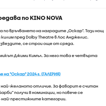
на тировете
столична бо
ните
взаимни обви
 примерите
здравослов
редава по KINO NOVA
ивно
състояние н
ие
а по връчването на наградите „Оскар”. Тази нощ
килим пред Dolby Theatre в Лос Анджелис.
 звездите, се строи още от сряда.
микът Джими Кимъл. За него това е четвърта
на "Оскар" 2024 г. (ГАЛЕРИЯ)
 най-желаното отличие. За фаворит е считан
арби” получи 8 номинации, но повече се
 в най-престижните категории.