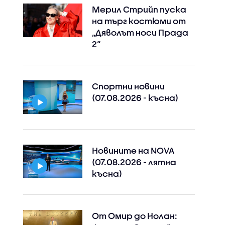
Мерил Стрийп пуска
на търг костюми от
„Дяволът носи Прада
2“
Спортни новини
(07.08.2026 - късна)
Новините на NOVA
(07.08.2026 - лятна
Instagram
Facebook
късна)
От Омир до Нолан: