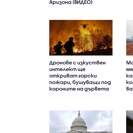
Аризона (ВИДЕО)
Дронове с изкуствен
Ма
интелект ще
ме
откриват горски
ка
пожари, бушуващи под
ко
короните на дървета
ва