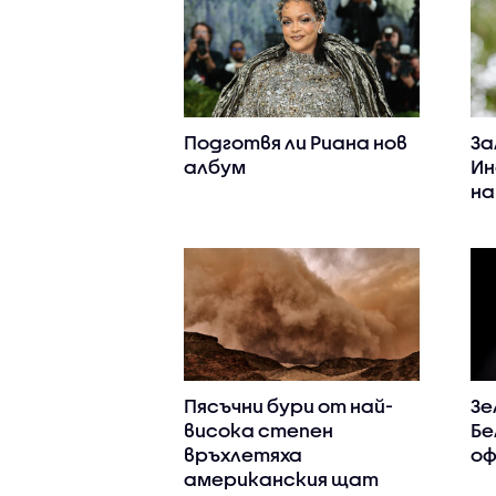
Подготвя ли Риана нов
За
албум
Ин
на
Пясъчни бури от най-
Зе
висока степен
Бе
връхлетяха
оф
американския щат