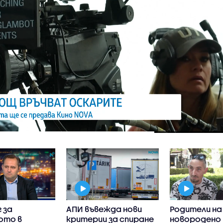
 за
АПИ въвежда нови
Родители на
ото в
критерии за спиране
новородено 