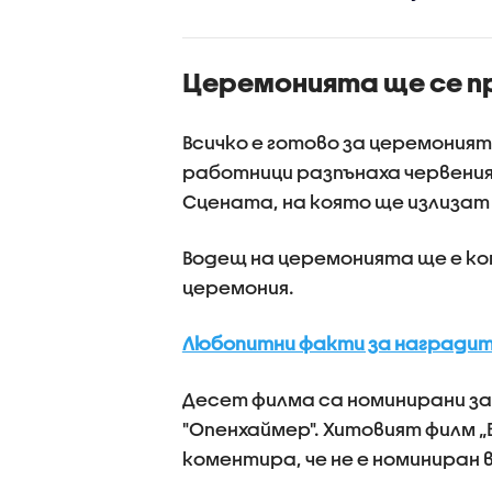
ДЕО+СНИМКИ)
Пловдив:
Възраст
дадохме
Церемонията ще се п
за агрес
поведен
Всичко е готово за церемоният
работници разпънаха червения 
Сцената, на която ще излизат
Водещ на церемонията ще е ко
церемония.
Любопитни факти за наградите 
Десет филма са номинирани за
"Опенхаймер". Хитовият филм „Б
коментира, че не е номиниран