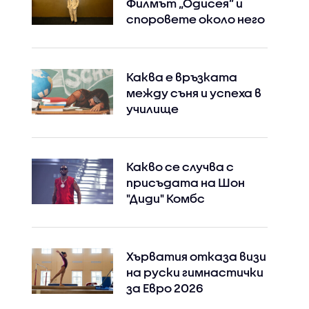
Филмът „Одисея” и
споровете около него
Каква е връзката
между съня и успеха в
училище
Какво се случва с
присъдата на Шон
"Диди" Комбс
Хърватия отказа визи
на руски гимнастички
за Евро 2026