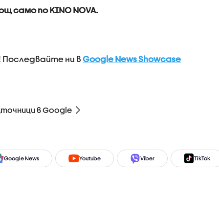
ощ само по KINO NOVA.
! Последвайте ни в
Google News Showcase
зточници в Google
Google News
Youtube
Viber
TikTok