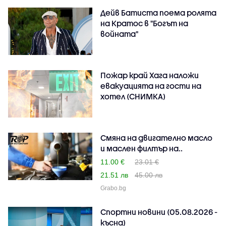
Дейв Батиста поема ролята
на Кратос в "Богът на
войната"
Пожар край Хага наложи
евакуацията на гости на
хотел (СНИМКА)
Смяна на двигателно масло
и маслен филтър на..
11.00 €
23.01 €
21.51 лв
45.00 лв
Grabo.bg
Спортни новини (05.08.2026 -
късна)