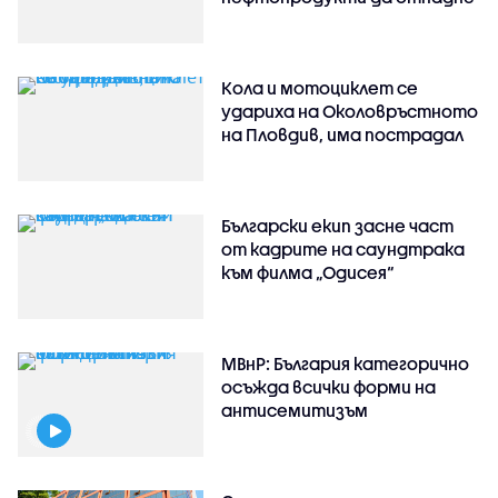
Кола и мотоциклет се
удариха на Околовръстното
на Пловдив, има пострадал
Български екип засне част
от кадрите на саундтрака
към филма „Одисея“
МВнР: България категорично
осъжда всички форми на
антисемитизъм