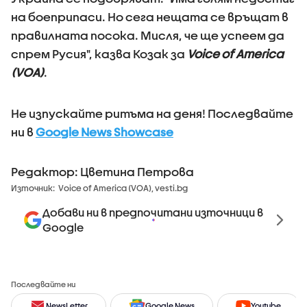
на боеприпаси. Но сега нещата се връщат в
правилната посока. Мисля, че ще успеем да
спрем Русия", казва Козак за
Voice of America
(VOA)
.
Не изпускайте ритъма на деня! Последвайте
ни в
Google News Showcase
Редактор: Цветина Петрова
Източник:
Voice of America (VOA), vesti.bg
Добави ни в предпочитани източници в
Google
Последвайте ни
NewsLetter
Google News
Youtube