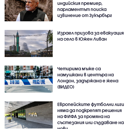
индийския премиер,
парламентът поиска
извинение от Зукърбърг
Израел призова за евакуация
на село в Южен Ливан
Четирима мъже са
намушкани в центъра на
Лондон, задържана е жена
(ВИДЕО)
Европейските футболни лиги
няма да подкрепят решения
на ФИФА за промяна на
състезания или създаване на
нови