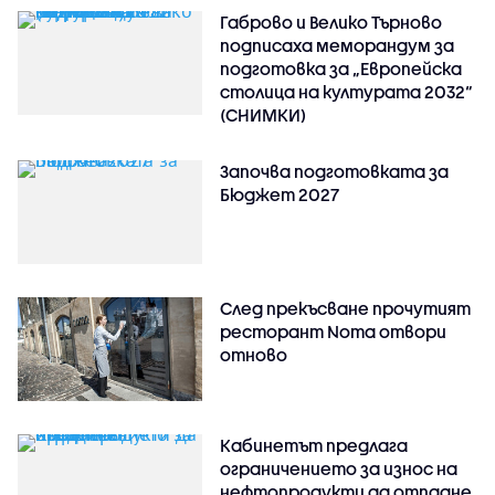
Габрово и Велико Търново
подписаха меморандум за
подготовка за „Европейска
столица на културата 2032“
(СНИМКИ)
Започва подготовката за
Бюджет 2027
След прекъсване прочутият
ресторант Noma отвори
отново
Кабинетът предлага
ограничението за износ на
нефтопродукти да отпадне