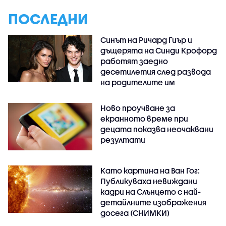
ПОСЛЕДНИ
Синът на Ричард Гиър и
дъщерята на Синди Крофорд
работят заедно
десетилетия след развода
на родителите им
Ново проучване за
екранното време при
децата показва неочаквани
резултати
Като картина на Ван Гог:
Публикуваха невиждани
кадри на Слънцето с най-
детайлните изображения
досега (СНИМКИ)