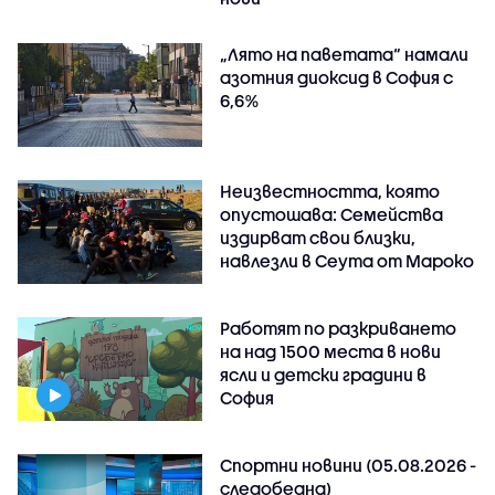
„Лято на паветата“ намали
азотния диоксид в София с
6,6%
Неизвестността, която
опустошава: Семейства
издирват свои близки,
навлезли в Сеута от Мароко
Работят по разкриването
на над 1500 места в нови
ясли и детски градини в
София
Спортни новини (05.08.2026 -
следобедна)