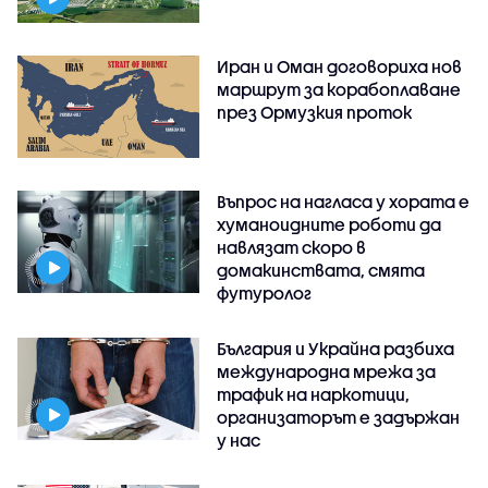
Иран и Оман договориха нов
маршрут за корабоплаване
през Ормузкия проток
Въпрос на нагласа у хората е
хуманоидните роботи да
навлязат скоро в
домакинствата, смята
футуролог
България и Украйна разбиха
международна мрежа за
трафик на наркотици,
организаторът е задържан
у нас