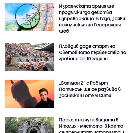
Израелската армия ще
продължи "да действа
изпреварващо" в Газа, заяви
началникът на Генералния
щаб
Пловдив даде старт на
Световното първенство по
гребане до 19 години
„Батман 2“ с Робърт
Патинсън ще се развива в
заснежен Готъм Сити
Паркът на чудовищата в
Италия - мястото, в което
се преплитат историята и