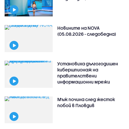
Новините на NOVA
(05.08.2026 - следобедна)
Установиха дългогодишен
кибершпионаж на
правителствени
информационни мрежи
Мъж почина след жесток
побой в Пловдив