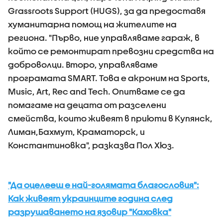
Grassroots Support (HUGS), за да предоставя
хуманитарна помощ на жителите на
региона. "Първо, ние управляваме гараж, в
който се ремонтират превозни средства на
доброволци. Второ, управляваме
програмата SMART. Това е акроним на Sports,
Music, Art, Rec and Tech. Опитваме се да
помагаме на децата от разселени
смейства, които живеят в приюти в Купянск,
Лиман,Бахмут, Краматорск, и
Константиновка", разказва Пол Хюз.
"Да оцелееш е най-голямата благословия":
Как живеят украинците година след
разрушаването на язовир "Каховка"