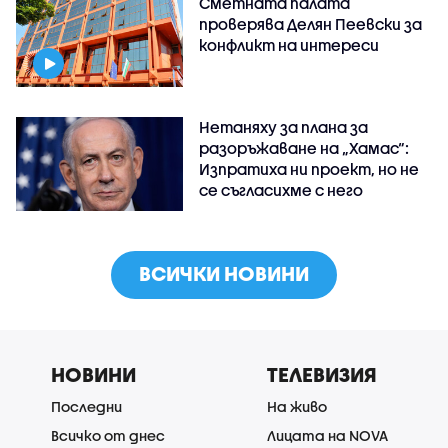
Сметната палата
проверява Делян Пеевски за
конфликт на интереси
Нетаняху за плана за
разоръжаване на „Хамас“:
Изпратиха ни проект, но не
се съгласихме с него
ВСИЧКИ НОВИНИ
НОВИНИ
ТЕЛЕВИЗИЯ
Последни
На живо
Всичко от днес
Лицата на NOVA