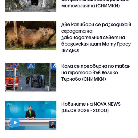
митологията (СНИМКИ)
Две капибари се разходиха в
сградата на
законодателния съвет на
бразилския щат Мату Гросу
(ВИДЕО)
Кола се преобърна по таван
на тротоар във Велико
Търново (СНИМКИ)
Новините на NOVA NEWS
(05.08.2026 - 20:00)