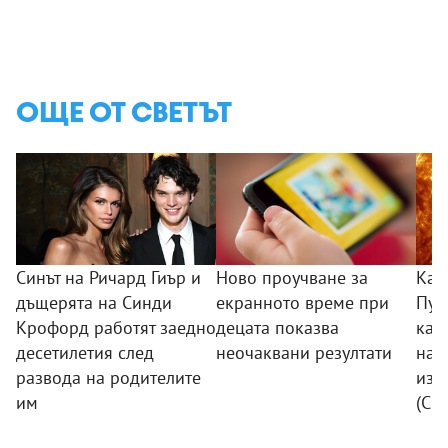
ОЩЕ ОТ СВЕТЪТ
Синът на Ричард Гиър и
Ново проучване за
Кат
дъщерята на Синди
екранното време при
Пуб
Крофорд работят заедно
децата показва
кад
десетилетия след
неочаквани резултати
най
развода на родителите
изо
им
(СН