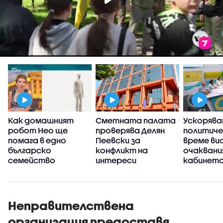
а
Как домашният
Сметната палата
Ускорява
робот Нео ще
проверява Делян
политич
помага в едно
Пеевски за
време ви
българско
конфликт на
очаквани
семейство
интереси
кабинета
Неправителствена
организация предоставя