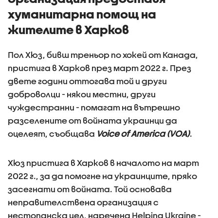
хуманитарна помощ на
жителите в Харков
Пол Хюз, бивш треньор по хокей от Канада,
пристига в Харков през март 2022 г. През
двете години оттогава той и други
доброволци - някои местни, други
чуждестранни - помагат на вътрешно
разселените от войната украинци да
оцелеят, съобщава
Voice of America (VOA)
.
Хюз пристига в Харков в началото на март
2022 г., за да помогне на украинците, пряко
засегнати от войната. Той основава
неправителствена организация с
нестопанска цел, наречена Helping Ukraine -