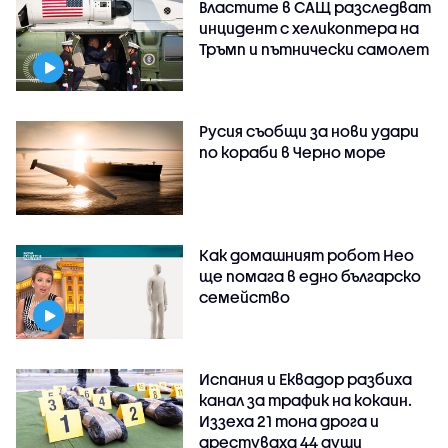
Властите в САЩ разследват
инцидент с хеликоптера на
Тръмп и пътнически самолет
Русия съобщи за нови удари
по кораби в Черно море
Как домашният робот Нео
ще помага в едно българско
семейство
Испания и Еквадор разбиха
канал за трафик на кокаин.
Иззеха 21 тона дрога и
арестуваха 44 души