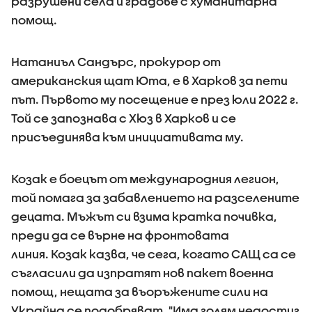
разрушени села и градове с хуманитарна
помощ.
Натаниъл Сандърс, прокурор от
американския щат Юта, е в Харков за пети
път. Първото му посещение е през юли 2022 г.
Той се запознава с Хюз в Харков и се
присъединява към инициативата му.
Козак е боецът от международния легион,
той помага за забавлението на разселените
децата. Мъжът си взима кратка почивка,
преди да се върне на фронтовата
линия. Козак казва, че сега, когато САЩ са се
съгласили да изпратят нов пакет военна
помощ, нещата за въоръжените сили на
Украйна се подобряват. "Има голям недостиг