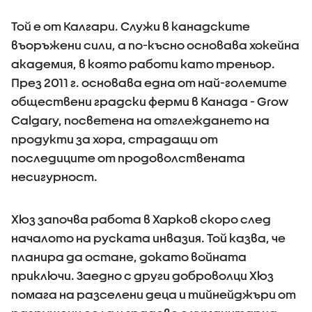
Той е от Калгари. Служи в канадските
въоръжени сили, а по-късно основава хокейна
академия, в която работи като треньор.
През 2011 г. основава една от най-големите
обществени градски ферми в Канада - Grow
Calgary, посветена на отглеждането на
продукти за хора, страдащи от
последиците от продоволствената
несигурност.
Хюз започва работа в Харков скоро след
началото на руската инвазия. Той казва, че
планира да остане, докато войната
приключи. Заедно с други доброволци Хюз
помага на разселени деца и тийнейджъри от