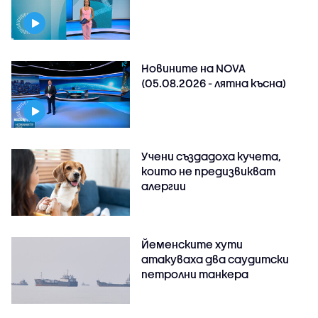
Новините на NOVA
(05.08.2026 - лятна късна)
Учени създадоха кучета,
които не предизвикват
алергии
Йеменските хути
атакуваха два саудитски
петролни танкера