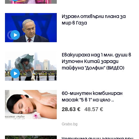
Израел отхвърли плана за
мир в Газа
Евакуираха над 1 млн. души в
Източен Китай заради
тайфуна "Долфин" (ВИДЕО)
60-минутен комбиниран
масаж "5 в 1" на цяло ..
28.63 €
48.57 €
Grabo.bg
Четирима души загинаха при