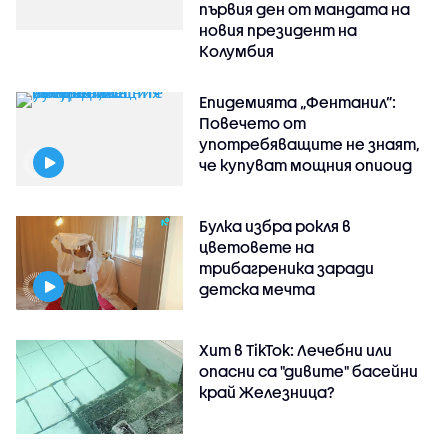
първия ден от мандата на
новия президент на
Колумбия
Епидемията „Фентанил”:
Повечето от
употребяващите не знаят,
че купуват мощния опиоид
Булка избра рокля в
цветовете на
трибагреника заради
детска мечта
Хит в TikTok: Лечебни или
опасни са "дивите" басейни
край Железница?