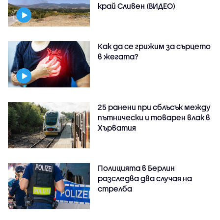
край Сливен (ВИДЕО)
Как да се грижим за сърцето
в жегата?
25 ранени при сблъсък между
пътнически и товарен влак в
Хърватия
Полицията в Берлин
разследва два случая на
стрелба