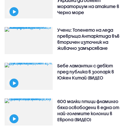
Украйна да обявят
мораториум на атаките в
Черно море
Учени: Топенето на леда
превръща Антарктида във
вторичен източник на
живачно замърсяване
Бебе ламантин с дебют
пред публика в зоопарк в
Южен Китай (ВИДЕО
600 малки птици фламинго
бяха освободени в една от
най-големите колонии в
Европа (ВИДЕО)