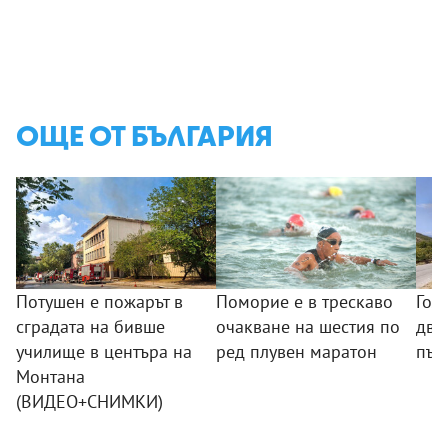
ОЩЕ ОТ БЪЛГАРИЯ
Потушен е пожарът в
Поморие е в трескаво
Гол
сградата на бивше
очакване на шестия по
два
училище в центъра на
ред плувен маратон
път
Монтана
(ВИДЕО+СНИМКИ)