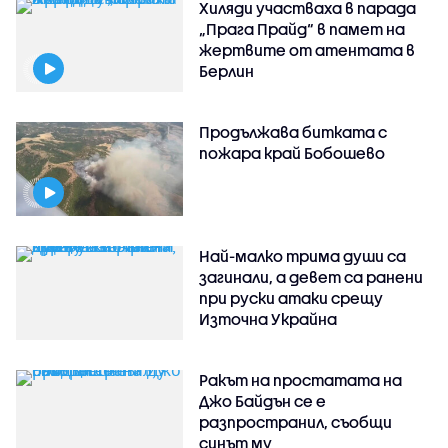
Хиляди участваха в парада
„Прага Прайд“ в памет на
жертвите от атентата в
Берлин
Продължава битката с
пожара край Бобошево
Най-малко трима души са
загинали, а девет са ранени
при руски атаки срещу
Източна Украйна
Ракът на простатата на
Джо Байдън се е
разпространил, съобщи
синът му