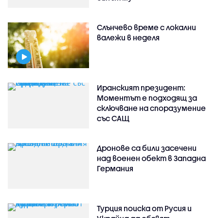
Слънчево време с локални
валежи в неделя
Иранският президент:
Моментът е подходящ за
сключване на споразумение
със САЩ
Дронове са били засечени
над военен обект в Западна
Германия
Турция поиска от Русия и