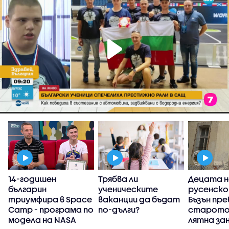
14-годишен
Трябва ли
Децата н
българин
ученическите
русенско
триумфира в Space
ваканции да бъдат
Бъзън пр
Camp - програма по
по-дълги?
старото 
модела на NASA
лятна за