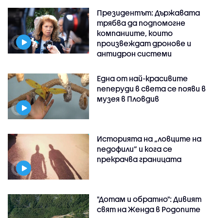
Президентът: Държавата
трябва да подпомогне
компаниите, които
произвеждат дронове и
антидрон системи
Една от най-красивите
пеперуди в света се появи в
музея в Пловдив
Историята на „ловците на
педофили” и кога се
прекрачва границата
"Дотам и обратно": Дивият
свят на Женда в Родопите