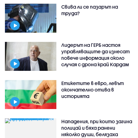
Свива ли се пазарът на
труда?
Лидерът на ГЕРБ настоя
управляващите да изнесат
повече информация около
случая с дрона край Кардам
Етикетите в евро, левът
окончателно отива в
историята
Нападения, при които загина
полицай и бяха ранени
няколко души, белязаха