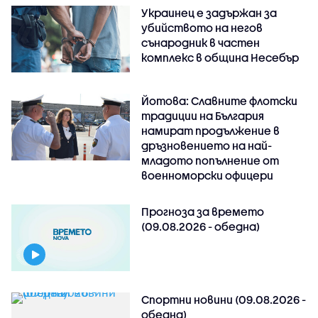
Украинец е задържан за
убийството на негов
сънародник в частен
комплекс в община Несебър
Йотова: Славните флотски
традиции на България
намират продължение в
дръзновението на най-
младото попълнение от
военноморски офицери
Прогноза за времето
(09.08.2026 - обедна)
Спортни новини (09.08.2026 -
обедна)