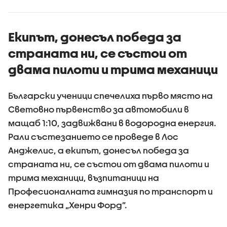
Екипът, донесъл победа за
страната ни, се състои от
двама пилоти и трима механици
Български ученици спечелиха първо място на
Световно първенство за автомобили в
мащаб 1:10, задвижвани в водородна енергия.
Рали състезанието се проведе в Лос
Анджелис, а екипът, донесъл победа за
страната ни, се състои от двама пилоти и
трима механици, възпитаници на
Професионалната гимназия по транспорт и
енергетика „Хенри Форд”.