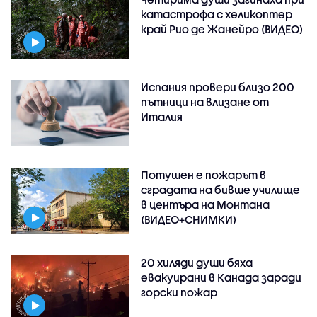
катастрофа с хеликоптер
край Рио де Жанейро (ВИДЕО)
Испания провери близо 200
пътници на влизане от
Италия
Потушен е пожарът в
сградата на бивше училище
в центъра на Монтана
(ВИДЕО+СНИМКИ)
20 хиляди души бяха
евакуирани в Канада заради
горски пожар