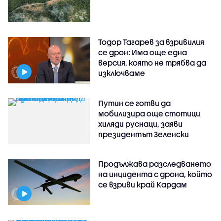
Тодор Тагарев за взривилия
се дрон: Има още една
версия, която не трябва да
изключваме
Путин се готви да
мобилизира още стотици
хиляди руснаци, заяви
президентът Зеленски
Продължава разследването
на инцидента с дрона, който
се взриви край Кардам