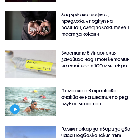
Задържаха шофьор,
предложил подкуп на
полицаи, след положителен
тест за кокаин
Властите в Индонезия
заловиха над 1 тон кетамин
на стойност 100 млн. евро
Поморие е в трескаво
очакване на шестия по ред
плувен маратон
Голям пожар затвори за два
часа Подбалканския път