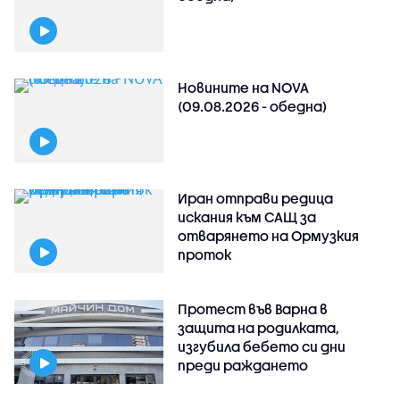
Новините на NOVA
(09.08.2026 - обедна)
Иран отправи редица
искания към САЩ за
отварянето на Ормузкия
проток
Протест във Варна в
защита на родилката,
изгубила бебето си дни
преди раждането