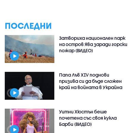
ПОСЛЕДНИ
Затвориха национален парк
на остров Ява заради горски
пожар (ВИДЕО)
Папа Лъв XIV поднови
призива си да бъде сложен
край на войната в Украйна
Уитни Хюстън беше
почетена със своя кукла
Барби (ВИДЕО)