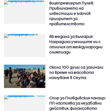
Вицепремиерът Пулев:
Привличането на
инвестиции е ключов
приоритет за
правителството
68 медала за България:
Наградиха учениците ни с
отличия от международни
олимпиади
Около 100 души са загинали
по време на масовото
нахлуване в Сеута
Спор за Пловдивския панаир:
ПП настоява за незабавни
действия, финансовото