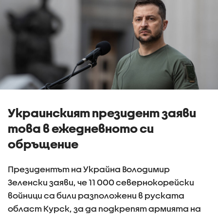
Украинският президент заяви
това в ежедневното си
обръщение
Президентът на Украйна Володимир
Зеленски заяви, че 11 000 севернокорейски
войници са били разположени в руската
област Курск, за да подкрепят армията на