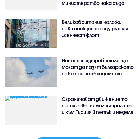
министерство чака съда
Великобритания наложи
нови санкции срещу руския
„сенчест флот“
Испански изтребители ще
могат да пазят българското
небе при необходимост
Ограничават движението
на тирове по магистралите
и към Гърция в петък и неделя