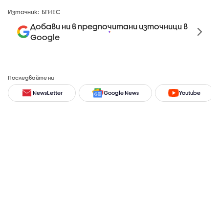
Източник:
БГНЕС
Добави ни в предпочитани източници в
Google
Последвайте ни
NewsLetter
Google News
Youtube