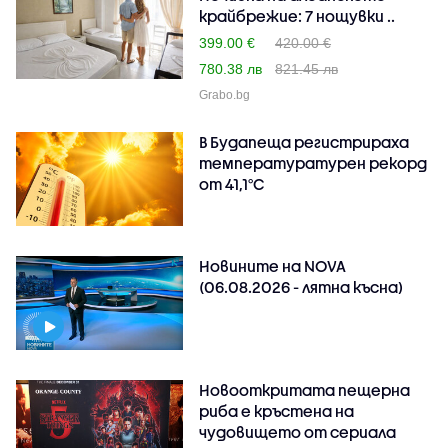
крайбрежие: 7 нощувки ..
399.00 €
420.00 €
780.38 лв
821.45 лв
Grabo.bg
В Будапеща регистрираха
температуратурен рекорд
от 41,1°C
Новините на NOVA
(06.08.2026 - лятна късна)
Новооткритата пещерна
риба е кръстена на
чудовището от сериала