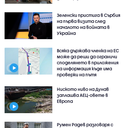
Зеленски пристига в Сърбия
на първа визита след
началото на войната в
Украйна
Всяка държава членка на ЕС
може да реши да ограничи
споделянето в приложения
на информация къде има
проверки на пътя
Ниското ниво на Дунав
заплашва АЕЦ-овете в
Европа
Румен Радев разговаря с