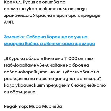
Кремъл. Русия се опитва да
премахне украинските сили от тази
граничеща с Украйна територия, предаде
АФП.
Зеленски: Северна Корея ще се учи на
модерна война, а светът само ще гледа
„В Курска област вече има 11 000 от тях.
Наблюдаваме увеличаване на броя на
севернокорейците, но не и увеличаване на
реакцията на нашите западни партньори“,
каза украинският президент в ежедневното
си обръщение.
Редактор: Мира Мирчева