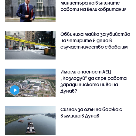
министъра на външните
работи на Великобритания
Обвиниха майка за убийство
на четирите ѝ деца в
съучастничество с баба им
Има ли опасност АЕЦ
„Козлодуй” да спре работа
заради ниското ниво на
Дунав?
Сигнал за огън на баржа с
въглища в Дунав