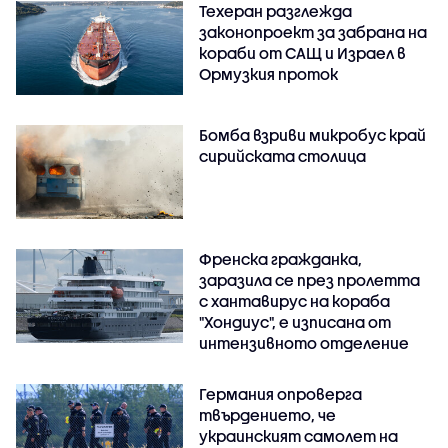
Техеран разглежда
законопроект за забрана на
кораби от САЩ и Израел в
Ормузкия проток
Бомба взриви микробус край
сирийската столица
Френска гражданка,
заразила се през пролетта
с хантавирус на кораба
"Хондиус", е изписана от
интензивното отделение
Германия опроверга
твърдението, че
украинският самолет на