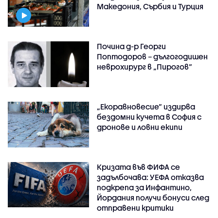
Македония, Сърбия и Турция
Почина д-р Георги
Поптодоров – дългогодишен
неврохирург в „Пирогов“
„Екоравновесие“ издирва
бездомни кучета в София с
дронове и ловни екипи
Кризата във ФИФА се
задълбочава: УЕФА отказва
подкрепа за Инфантино,
Йордания получи бонуси след
отправени критики