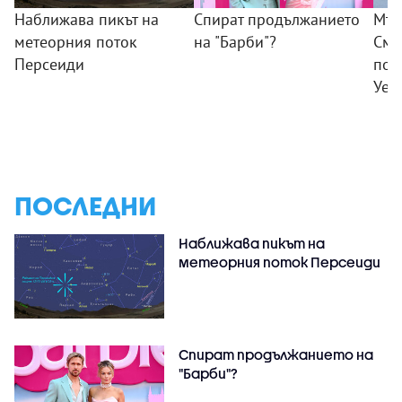
Наближава пикът на
Спират продължанието
Мъж
метеорния поток
на "Барби"?
Смъ
Персеиди
пок
Уел
ПОСЛЕДНИ
Наближава пикът на
метеорния поток Персеиди
Спират продължанието на
"Барби"?