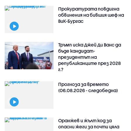
Прокуратурата повдигна
обвинения на бившия шеф на
ВиК-Бургас
Тръмп иска Джей Ди Ванс да
бъде кандидат-
президентът на
републиканците през 2028
г.?
Прогноза за времето
(06.08.2026 - следобедна)
Оранжев и жълт код за
опасни жеги за почти цяла