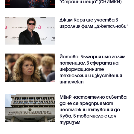
"Странни неща" (СНИМКИ)
Джим Кери ще участва в
игралния филм „Джетсънови“
Йотова: България има голям
потенциал в сферата на
информационните
технологии и изкуствения
интелект
МВнР настоятелно съветва
да не се предприемат
неотложни пътувания до
Куба, в това число с цел
туризъм