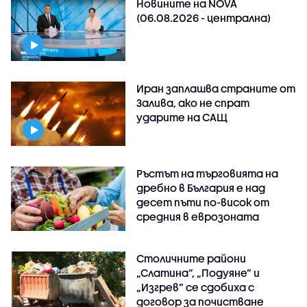
Новините на NOVA
(06.08.2026 - централна)
Иран заплашва страните от
Залива, ако не спрат
ударите на САЩ
Ръстът на търговията на
дребно в България е над
десет пъти по-висок от
средния в еврозоната
Столичните райони
„Слатина“, „Подуяне“ и
„Изгрев“ се сдобиха с
договор за почистване