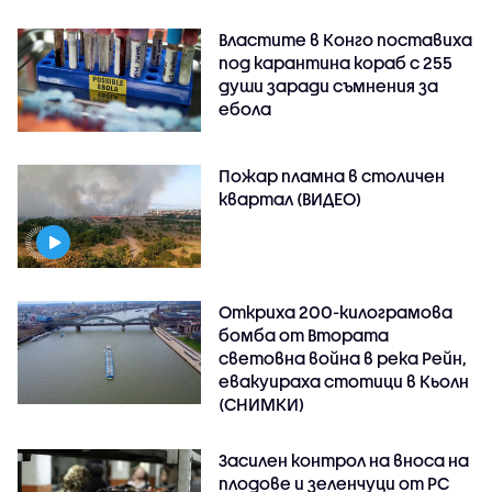
Властите в Конго поставиха
под карантина кораб с 255
души заради съмнения за
ебола
Пожар пламна в столичен
квартал (ВИДЕО)
Откриха 200-килограмова
бомба от Втората
световна война в река Рейн,
евакуираха стотици в Кьолн
(СНИМКИ)
Засилен контрол на вноса на
плодове и зеленчуци от РС