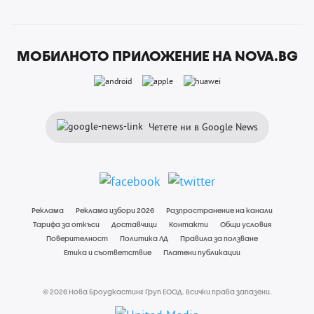
МОБИЛНОТО ПРИЛОЖЕНИЕ НА NOVA.BG
Четете ни в Google News
Реклама
Реклама избори 2026
Разпространение на канали
Тарифа за откъси
Доставчици
Контакти
Общи условия
Поверителност
Политика ЛД
Правила за ползване
Етика и съответствие
Платени публикации
© 2026 Нова Броудкастинг Груп ЕООД. Всички права запазени.