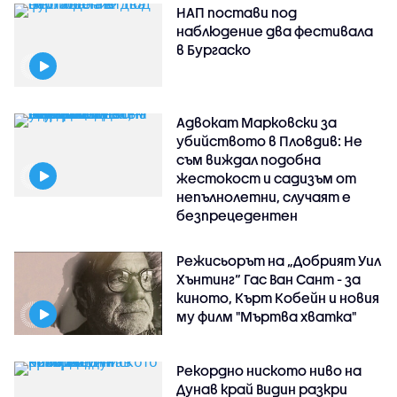
НАП постави под
наблюдение два фестивала
в Бургаско
Адвокат Марковски за
убийството в Пловдив: Не
съм виждал подобна
жестокост и садизъм от
непълнолетни, случаят е
безпрецедентен
Режисьорът на „Добрият Уил
Хънтинг“ Гас Ван Сант - за
киното, Кърт Кобейн и новия
му филм "Мъртва хватка"
Рекордно ниското ниво на
Дунав край Видин разкри