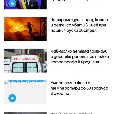
Четирима души, сред които
и дете, са убити в Киев при
нощния руски обстрел
Най-малко петима загинали
и десетки ранени при тежка
катастрофа в Бразилия
Уморителна жега с
температури до 38 градуса
в събота