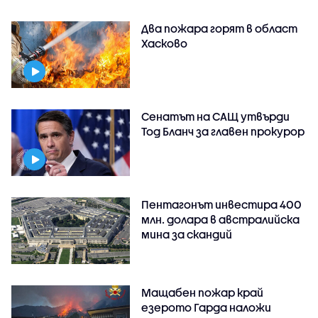
Два пожара горят в област
Хасково
Сенатът на САЩ утвърди
Тод Бланч за главен прокурор
Пентагонът инвестира 400
млн. долара в австралийска
мина за скандий
Мащабен пожар край
езерото Гарда наложи