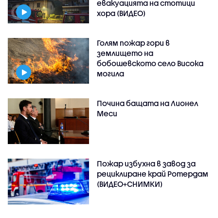
евакуацията на стотици
хора (ВИДЕО)
Голям пожар гори в
землището на
бобошевското село Висока
могила
Почина бащата на Лионел
Меси
Пожар избухна в завод за
рециклиране край Ротердам
(ВИДЕО+СНИМКИ)