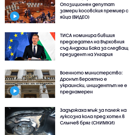
Опозиционен депутат
замери косовския премиер с
яйца (ВИДЕО)
ТИСА номинира бившия
председател на Върховния
съд Андраш Бака за следващ
президент на Унгария
Военното министерство:
Дронът вероятно е
украински, инцидентът не е
преднамерен
Задържаха мъж за палеж на
луксозна кола пред хотел в
Слънчев бряг (СНИМКИ)