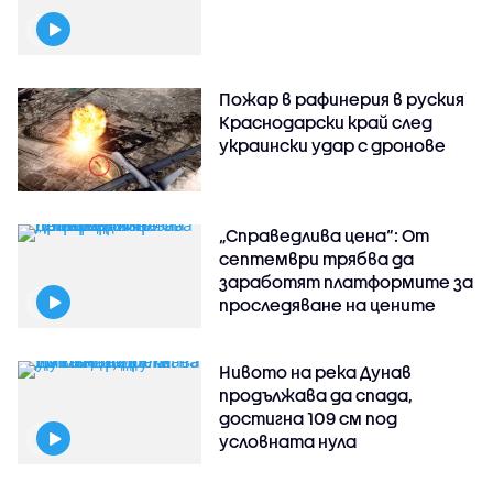
Пожар в рафинерия в руския
Краснодарски край след
украински удар с дронове
„Справедлива цена“: От
септември трябва да
заработят платформите за
проследяване на цените
Нивото на река Дунав
продължава да спада,
достигна 109 см под
условната нула