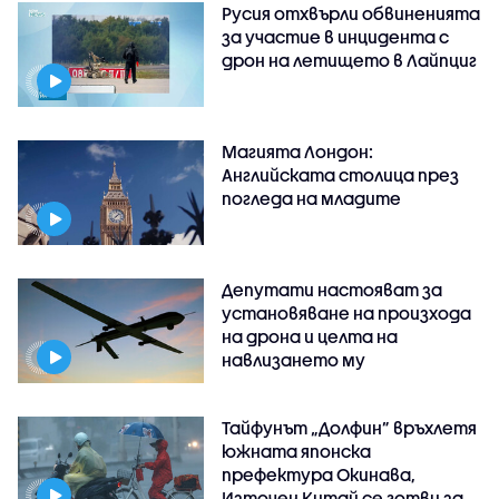
Русия отхвърли обвиненията
за участие в инцидента с
дрон на летището в Лайпциг
Магията Лондон:
Английската столица през
погледа на младите
Депутати настояват за
установяване на произхода
на дрона и целта на
навлизането му
Тайфунът „Долфин” връхлетя
южната японска
префектура Окинава,
Източен Китай се готви за