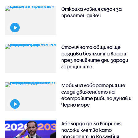
Откриха ловния сезон за
прелетен дивеч
Столичната община ще
раздава безплатна вода и
през почивните дни заради
горещините
Мобилна лаборатория ще
следи движението на
есетровите риби по Дунав и
Черно море
Абелардо де ла Есприеля
положи клетва като
президент на Колумбия