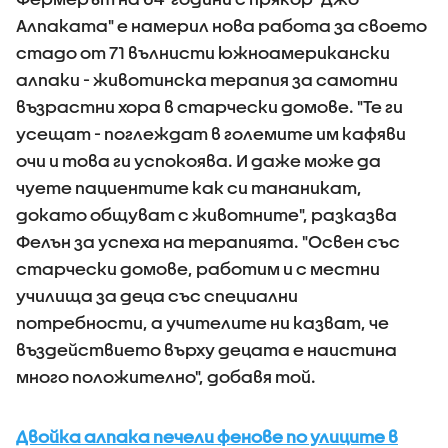
Алпаката" е намерил нова работа за своето
стадо от 71 вълнисти южноамерикански
алпаки - животинска терапия за самотни
възрастни хора в старчески домове. "Те ги
усещат - поглеждат в големите им кафяви
очи и това ги успокоява. И даже може да
чуете пациентите как си тананикат,
докато общуват с животните", разказва
Фелън за успеха на терапията. "Освен със
старчески домове, работим и с местни
училища за деца със специални
потребности, а учителите ни казват, че
въздействието върху децата е наистина
много положително", добавя той.
Двойка алпака печели фенове по улиците в