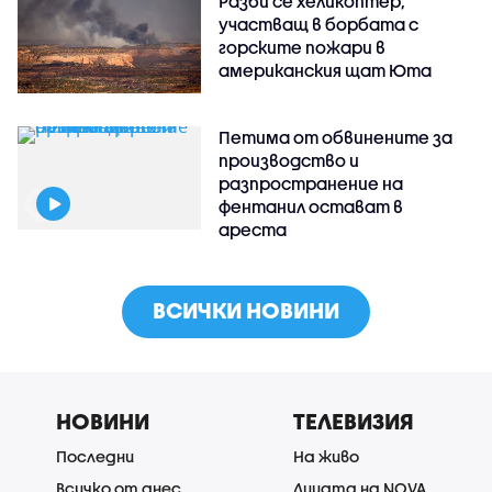
Разби се хеликоптер,
участващ в борбата с
горските пожари в
американския щат Юта
Петима от обвинените за
производство и
разпространение на
фентанил остават в
ареста
ВСИЧКИ НОВИНИ
НОВИНИ
ТЕЛЕВИЗИЯ
Последни
На живо
Всичко от днес
Лицата на NOVA