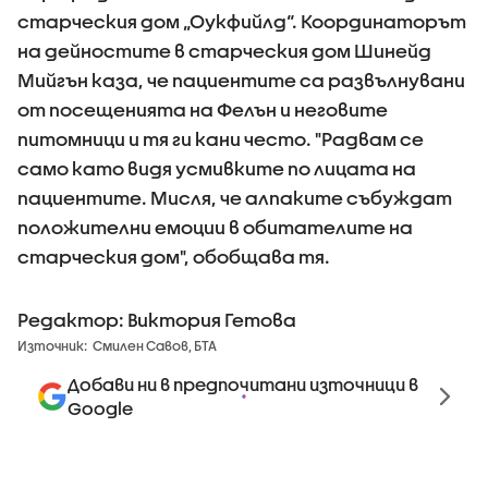
старческия дом „Оукфийлд“. Координаторът
на дейностите в старческия дом Шинейд
Мийгън каза, че пациентите са развълнувани
от посещенията на Фелън и неговите
питомници и тя ги кани често. "Радвам се
само като видя усмивките по лицата на
пациентите. Мисля, че алпаките събуждат
положителни емоции в обитателите на
старческия дом", обобщава тя.
Редактор: Виктория Гетова
Източник:
Смилен Савов, БТА
Добави ни в предпочитани източници в
Google