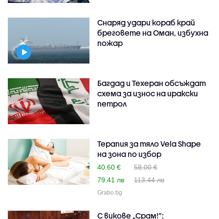
Снаряд удари кораб край
бреговете на Оман, избухна
пожар
Багдад и Техеран обсъждат
схема за износ на иракски
петрол
Терапия за тяло Vela Shape
на зона по избор
40.60 €
58.00 €
79.41 лв
113.44 лв
Grabo.bg
С викове „Срам!“: