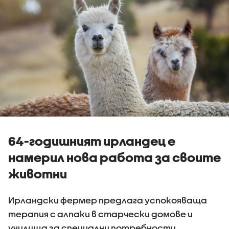
64-годишният ирландец е
намерил нова работа за своите
животни
Ирландски фермер предлага успокояваща
терапия с алпаки в старчески домове и
училища за специални потребности,