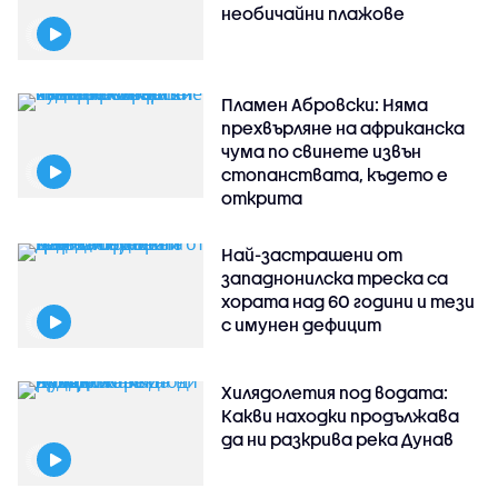
необичайни плажове
Пламен Абровски: Няма
прехвърляне на африканска
чума по свинете извън
стопанствата, където е
открита
Най-застрашени от
западнонилска треска са
хората над 60 години и тези
с имунен дефицит
Хилядолетия под водата:
Какви находки продължава
да ни разкрива река Дунав