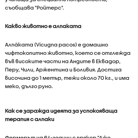
съобщава "Ройтерс".
Какво животно е алпаката
Алпа̀ката (Vicugna pacos) е домашно
чифтокопитно животно, което се отглежда
във високите части на Андите в Еквадор,
Перу, Чили, Аржентина и Боливия. Достига
височина до 1 метър, тежи около 70 кг., и има
меко, дълго руно.
Как се заражда идеята за успокояваща
терапия с алпаки
Фермерът на 64-години с прякор "Джо