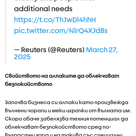
additional needs
https://t.co/ThJwDl4hhH
pic.twitter.com/NlrQ4XJdBs
— Reuters (@Reuters)
March 27,
2025
Свойството на алпаките да облекчават
безпокойството
Започва бизнеса си алпаки като произвежда
вълнени чорапи и меки играчки от вълната им.
Скоро обаче забелязва техния потенциал да
облекчават безпокойството сред по-
възрастни хора и на такива със специални