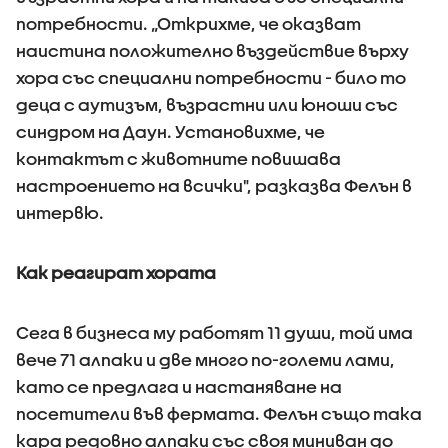
потребности. „Открихме, че оказват
наистина положително въздействие върху
хора със специални потребности - било то
деца с аутизъм, възрастни или юноши със
синдром на Даун. Установихме, че
контактът с животните повишава
настроението на всички", разказва Фелън в
интервю.
Как реагират хората
Сега в бизнеса му работят 11 души, той има
вече 71 алпаки и две много по-големи лами,
като се предлага и настаняване на
посетители във фермата. Фелън също така
кара редовно алпаки със своя миниван до