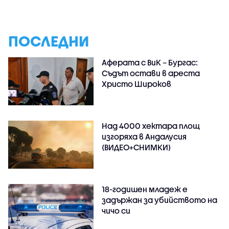
ПОСЛЕДНИ
Аферата с ВиК – Бургас:
Съдът остави в ареста
Христо Широков
Над 4000 хектара площ
изгоряха в Андалусия
(ВИДЕО+СНИМКИ)
18-годишен младеж е
задържан за убийството на
чичо си