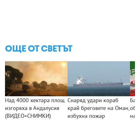
ОЩЕ ОТ СВЕТЪТ
Над 4000 хектара площ
Снаряд удари кораб
Баг
изгоряха в Андалусия
край бреговете на Оман,
обс
(ВИДЕО+СНИМКИ)
избухна пожар
на 