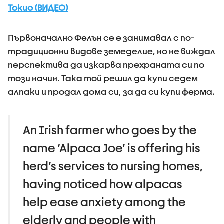
Токио (ВИДЕО)
Първоначално Фелън се е занимавал с по-
традиционни видове земеделие, но не виждал
перспектива да изкарва прехраната си по
този начин. Така той решил да купи седем
алпаки и продал дома си, за да си купи ферма.
An Irish farmer who goes by the
name ‘Alpaca Joe’ is offering his
herd’s services to nursing homes,
having noticed how alpacas
help ease anxiety among the
elderly and people with