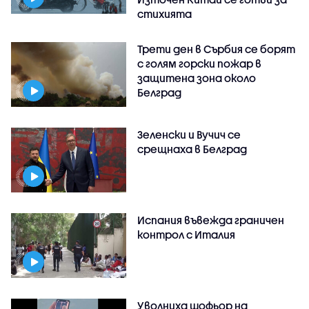
стихията
Трети ден в Сърбия се борят
с голям горски пожар в
защитена зона около
Белград
Зеленски и Вучич се
срещнаха в Белград
Испания въвежда граничен
контрол с Италия
Уволниха шофьор на