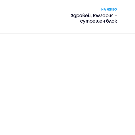
НА ЖИВО
Здравей, България –
сутрешен блок