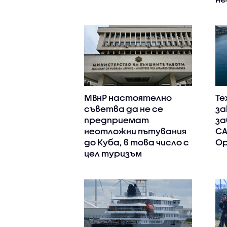
МВнР настоятелно
Те
съветва да не се
за
предприемат
за
неотложни пътувания
СА
до Куба, в това число с
Ор
цел туризъм