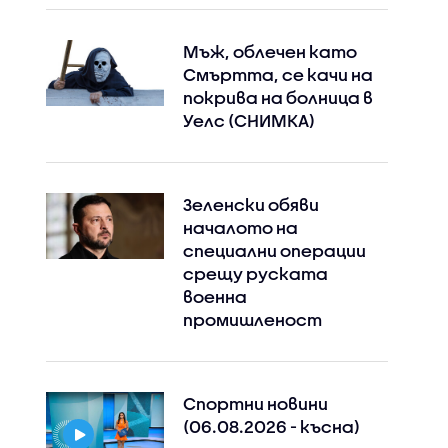
Мъж, облечен като
Смъртта, се качи на
покрива на болница в
Уелс (СНИМКА)
Зеленски обяви
началото на
специални операции
срещу руската
военна
промишленост
Спортни новини
(06.08.2026 - късна)