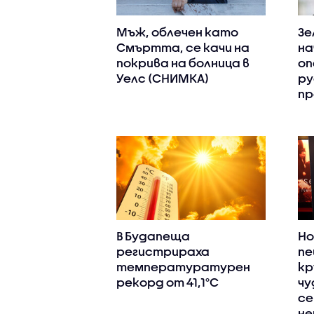
Мъж, облечен като
Зе
Смъртта, се качи на
на
покрива на болница в
оп
Уелс (СНИМКА)
ру
пр
В Будапеща
Н
регистрираха
пе
температуратурен
кр
рекорд от 41,1°C
чу
се
не