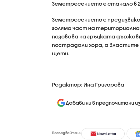
Земетресението е станало в 21
Земетресението е предизвикал
голяма част на териториалнат
позовава на гръцката държавн
пострадали хора, а властите
щети.
Редактор: Ина Григорова
Добави ни в предпочитани и
Последвайте ни
NewsLetter