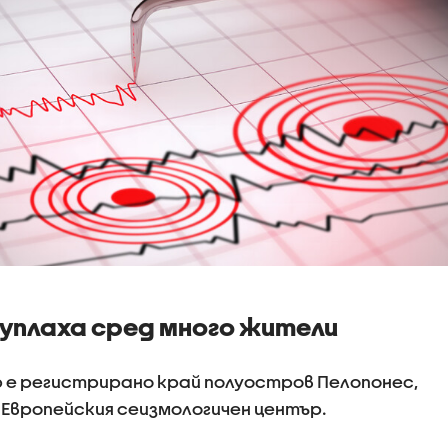
 уплаха сред много жители
р е регистрирано край полуостров Пелопонес,
 Европейския сеизмологичен център.