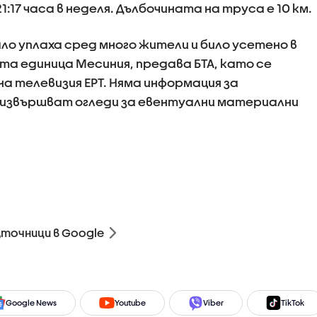
:17 часа в неделя. Дълбочината на труса е 10 км.
о уплаха сред много жители и било усетено в
а единица Месиния, предава БТА, като се
а телевизия ЕРТ. Няма информация за
 извършват огледи за евентуални материални
зточници в Google
Google News
Youtube
Viber
TikTok