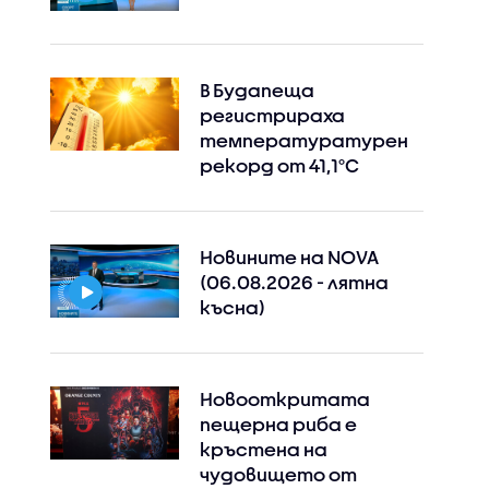
В Будапеща
регистрираха
температуратурен
рекорд от 41,1°C
Новините на NOVA
(06.08.2026 - лятна
късна)
Новооткритата
пещерна риба е
кръстена на
чудовището от