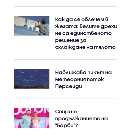
Как да се облечем в
жегата: Белите дрехи
не са единственото
решение за
охлаждане на тялото
Наближава пикът на
метеорния поток
Персеиди
Спират
продължанието на
"Барби"?