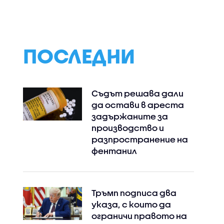
ПОСЛЕДНИ
Съдът решава дали
да остави в ареста
задържаните за
производство и
разпространение на
фентанил
Тръмп подписа два
указа, с които да
Instagram
Facebook
ограничи правото на