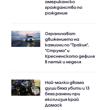
американско
гражданство по
рождение
Ограничават
движението на
камиони по "Тракия",
"Струма" и
Кресненското дефиле
в петък и неделя
Най-малко двама
души бяха убити и 13
бяха ранени при
експлозия край
Дамаск