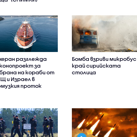
херан разглежда
Бомба взриви микробус
конопроект за
край сирийската
брана на кораби от
столица
Щ и Израел в
музкия проток