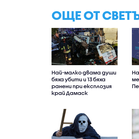
ОЩЕ ОТ СВЕТ
Най-малко двама души
На
бяха убити и 13 бяха
ме
ранени при експлозия
Пе
край Дамаск