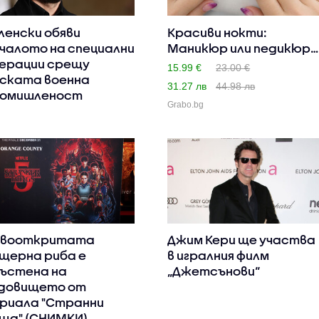
ленски обяви
Красиви нокти:
чалото на специални
Маникюр или педикюр
ерации срещу
с гел лак
15.99 €
23.00 €
ската военна
31.27 лв
44.98 лв
омишленост
Grabo.bg
овооткритата
Джим Кери ще участва
щерна риба е
в игралния филм
ъстена на
„Джетсънови“
довището от
риала "Странни
ща" (СНИМКИ)