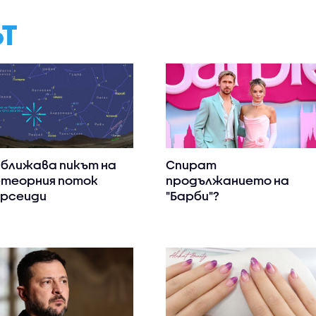
ЪТ
ближава пикът на
Спират
теорния поток
продължанието на
рсеиди
"Барби"?