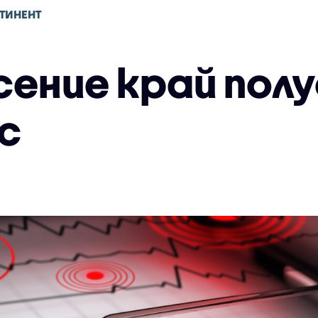
ТИНЕНТ
ение край пол
с