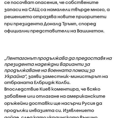
се посочват опасения, че собствените
запаси на САЩ са намалели твърде много, а
решението отразява новите приоритети
при президента Доналд Тръмп, според
официални представители на Вашингтон.
„
Пентагонът продължава да предоставя на
президента надеждни варианти за
продължаване на военната помощ за
Украйна"
, заяви заместник-министърът на
отбраната Елбридж Колби.
Впоследствие Киев коментира, че всяко
забавяне или отлагане на американските
оръжейни доставки ще насърчи Русия да
продължи инвазията си. Изявлението
дойде, след като украинското външно