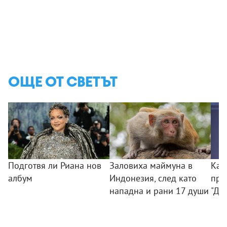
ОЩЕ ОТ СВЕТЪТ
Подготвя ли Риана нов
Заловиха маймуна в
Как
албум
Индонезия, след като
при
нападна и рани 17 души
"Ди