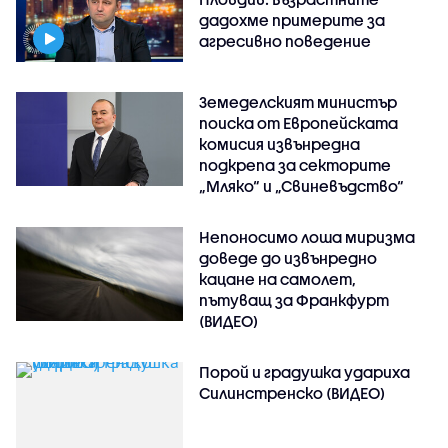
дадохме примерите за
агресивно поведение
Земеделският министър
поиска от Европейската
комисия извънредна
подкрепа за секторите
„Мляко“ и „Свиневъдство“
Непоносимо лоша миризма
доведе до извънредно
кацане на самолет,
пътуващ за Франкфурт
(ВИДЕО)
Порой и градушка удариха
Силинстренско (ВИДЕО)