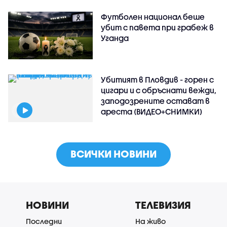
Футболен национал беше
убит с павета при грабеж в
Уганда
Убитият в Пловдив - горен с
цигари и с обръснати вежди,
заподозрените остават в
ареста (ВИДЕО+СНИМКИ)
ВСИЧКИ НОВИНИ
НОВИНИ
ТЕЛЕВИЗИЯ
Последни
На живо