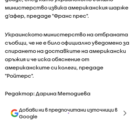
министерство извика американския шарже
д’афер, предаде "Франс прес".
Украинското министерство на отбраната
съобщи, че не е било официално уведомено за
спирането на доставките на американски
оръжия и че иска обяснение от
американските си колеги, предаде
"Ройтерс".
Редактор: Дарина Методиева
Добави ни в предпочитани източници в
Google