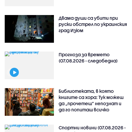
Двама души са убити при
руски обстрeл по украинския
град Изюм
Прогноза за времето
(07.08.2026 - следобедна)
Библиотеката, в която
книгите са хора: Тук можеш
да „прочетеш“ непознат и
да го попиташ всичко
Спортни новини (07.08.2026 -