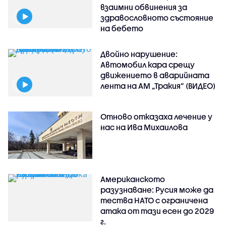
взаимни обвинения за
здравословното състояние
на бебето
Двойно нарушение:
Автомобил кара срещу
движението в аварийната
лента на АМ „Тракия” (ВИДЕО)
Отново отказаха лечение у
нас на Ива Михаилова
Американското
разузнаване: Русия може да
тества НАТО с ограничена
атака от тази есен до 2029
г.