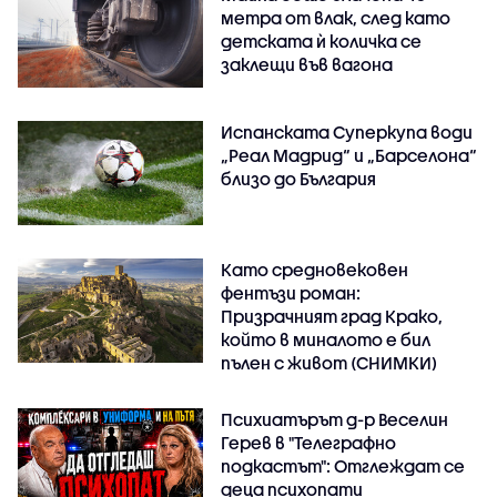
метра от влак, след като
детската ѝ количка се
заклещи във вагона
Испанската Суперкупа води
„Реал Мадрид“ и „Барселона“
близо до България
Като средновековен
фентъзи роман:
Призрачният град Крако,
който в миналото е бил
пълен с живот (СНИМКИ)
Психиатърът д-р Веселин
Герев в "Телеграфно
подкастът": Отглеждат се
деца психопати