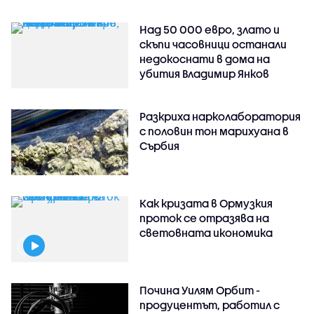
Над 50 000 евро, злато и
скъпи часовници останали
недокоснати в дома на
убития Владимир Янков
Разкриха нарколаборатория
с половин тон марихуана в
Сърбия
Как кризата в Ормузкия
проток се отразява на
световната икономика
Почина Уилям Орбит -
продуцентът, работил с