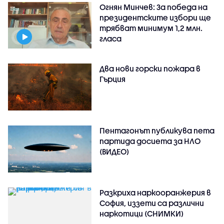
Огнян Минчев: За победа на
президентските избори ще
трябват минимум 1,2 млн.
гласа
Два нови горски пожара в
Гърция
Пентагонът публикува пета
партида досиета за НЛО
(ВИДЕО)
Разкриха наркооранжерия в
София, иззети са различни
наркотици (СНИМКИ)