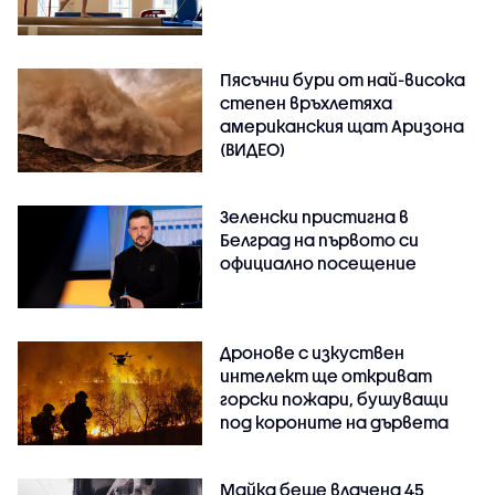
Пясъчни бури от най-висока
степен връхлетяха
американския щат Аризона
(ВИДЕО)
Зеленски пристигна в
Белград на първото си
официално посещение
Дронове с изкуствен
интелект ще откриват
горски пожари, бушуващи
под короните на дървета
Майка беше влачена 45