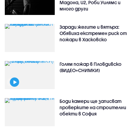
Мадона, U2, Роби Уилямс и
много други
Заради жегите и вятъра:
Обявиха екстремен риск от
пожари в Хасковско
Голям пожар в Пловдивско
(ВИДЕО+СНИМКИ)
Боди камери ще записват
проверките на строителни
обекти в София