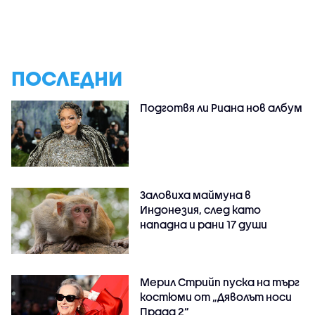
ПОСЛЕДНИ
Подготвя ли Риана нов албум
Заловиха маймуна в
Индонезия, след като
нападна и рани 17 души
Мерил Стрийп пуска на търг
костюми от „Дяволът носи
Прада 2“