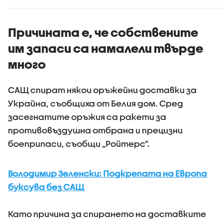
камиони
Причината е, че собствените
им запаси са намалели твърде
много
САЩ спират някои оръжейни доставки за
Украйна, съобщиха от Белия дом. Сред
засегнатите оръжия са ракети за
противовъздушна отбрана и прецизни
боеприпаси, съобщи „Ройтерс”.
Володимир Зеленски: Подкрепата на Европа
буксува без САЩ
Като причина за спирането на доставките