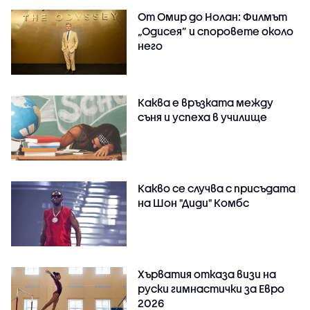
От Омир до Нолан: Филмът
„Одисея” и споровете около
него
Каква е връзката между
съня и успеха в училище
Какво се случва с присъдата
на Шон "Диди" Комбс
Хърватия отказа визи на
руски гимнастички за Евро
2026