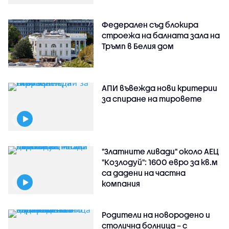
Федерален съд блокира
строежа на балната зала на
Тръмп в Белия дом
АПИ въвежда нови критерии
за спиране на тировете
"Златните ливади" около АЕЦ
"Козлодуй": 1600 евро за кв.м
са дадени на частна
компания
Родители на новородено и
столична болница – с