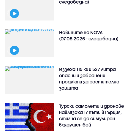
следобедна)
Новините на NOVA
(07.08.2026 - следобедна)
Иззеха 115 кг и 527 литра
опасни и забранени
продукти за растителна
защита
Турски самолети и дронове
навлязоха 17 пъти в Гърция,
стигна се до симулиран
въздушен бой