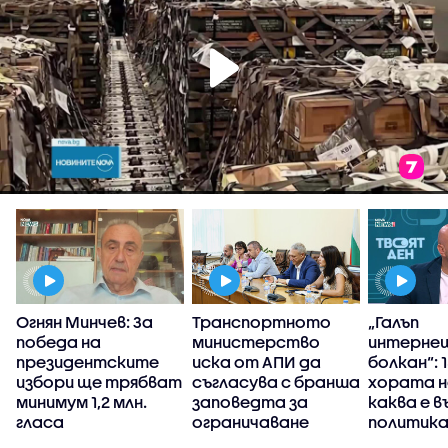
Огнян Минчев: За
Транспортното
„Галъп
победа на
министерство
интерне
президентските
иска от АПИ да
болкан“: 
избори ще трябват
съгласува с бранша
хората н
минимум 1,2 млн.
заповедта за
каква е 
гласа
ограничаване
политика
движението на
България