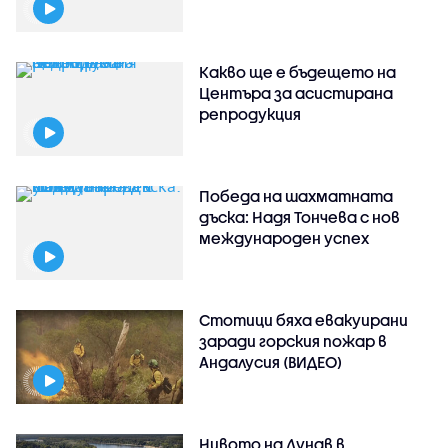
Какво ще е бъдещето на
Центъра за асистирана
репродукция
Победа на шахматната
дъска: Надя Тончева с нов
международен успех
Стотици бяха евакуирани
заради горския пожар в
Андалусия (ВИДЕО)
Нивото на Дунав в