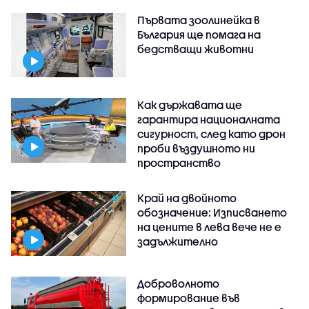
Първата зоолинейка в
България ще помага на
бедстващи животни
Как държавата ще
гарантира националната
сигурност, след като дрон
проби въздушното ни
пространство
Край на двойното
обозначение: Изписването
на цените в лева вече не е
задължително
Доброволното
формирование във