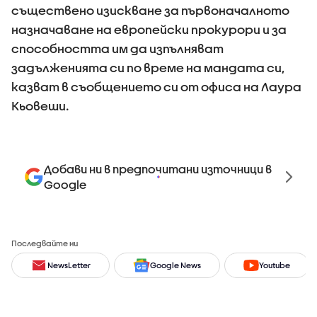
съществено изискване за първоначалното
назначаване на европейски прокурори и за
способността им да изпълняват
задълженията си по време на мандата си,
казват в съобщението си от офиса на Лаура
Кьовеши.
Добави ни в предпочитани източници в
Google
Последвайте ни
NewsLetter
Google News
Youtube