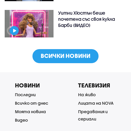
Уитни Хюстън беше
почетена със своя кукла
Барби (ВИДЕО)
ВСИЧКИ НОВИНИ
НОВИНИ
ТЕЛЕВИЗИЯ
Последни
На живо
Всичко от днес
Лицата на NOVA
Моята новина
Предавания и
сериали
Видео