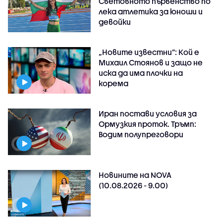
Световното първенство по
лека атлетика за юноши и
девойки
„Новите известни”: Кой е
Михаил Стоянов и защо не
иска да има плочки на
корема
Иран постави условия за
Ормузкия проток. Тръмп:
Водим полупреговори
Новините на NOVA
(10.08.2026 - 9.00)