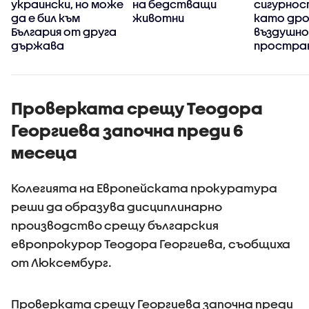
украински, но може
на бедстващи
сигурнос
да е бил към
животни
като дро
България от друга
въздушно
държава
простра
Проверката срещу Теодора
Георгиева започна преди 6
месеца
Колегията на Европейската прокуратура
реши да образува дисциплинарно
производство срещу българския
европрокурор Теодора Георгиева, съобщиха
от Люксембург.
Проверката срещу Георгиева започна преди