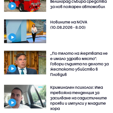
Велинград събира средства
за нов пожарен автомобил
Новините на NOVA
(10.08.2026 - 8.00)
„По тялото на жертвата не
е имало здраво място":
Говори съдията по делото за
жестокото убийство в
Пловдив
Криминален психолог: Има
тревожна тенденция за
засилване на садистичните
прояви и импулси у младите
хора