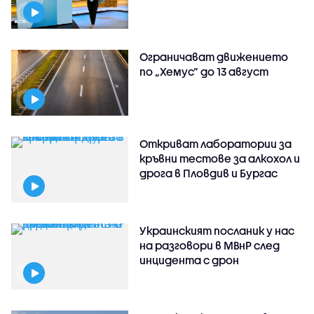
Ограничават движението
по „Хемус“ до 13 август
Откриват лаборатории за
кръвни тестове за алкохол и
дрога в Пловдив и Бургас
Украинският посланик у нас
на разговори в МВнР след
инцидента с дрон