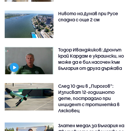
Нивото на Дунав при Русе
спадна с още 2 см
Тодор Иванджиков: Дронът
край Кардам е украински, но
може да е бил насочен към
България от друга държава
След 10 дни в „Пирогов“:
Изписват 12-годишното
дете, пострадало при
инцидент с тротинетка в
Лясковец
Златен медал за България на