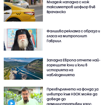
Младеж нападна с нож
таксиметров шофьор във
Врачанско
Фалшива реклама с образа и
гласа на митрополит
Гавриил
Западна Европа отчете най-
горещите юни и юли в
историята на
наблюденията
Прехвърлянето на фонда за
инвитро към НЗОК може да
доведе до
административен хаос,