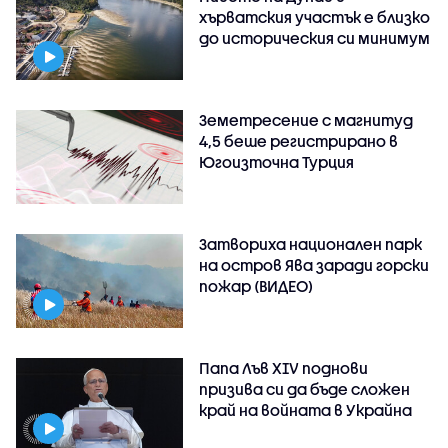
хърватския участък е близко
до историческия си минимум
Земетресение с магнитуд
4,5 беше регистрирано в
Югоизточна Турция
Затвориха национален парк
на остров Ява заради горски
пожар (ВИДЕО)
Папа Лъв XIV поднови
призива си да бъде сложен
край на войната в Украйна