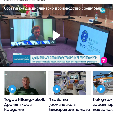
Тодор Иванджиков:
Първата
Как дър
Дронът край
зоолинейка в
гаранти
Кардам е
България ще помага
национа