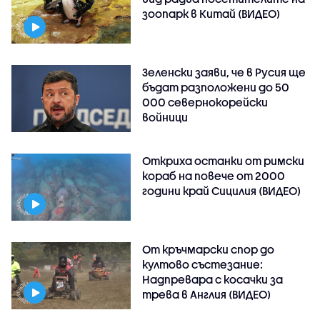
зоопарк в Китай (ВИДЕО)
Зеленски заяви, че в Русия ще
бъдат разположени до 50
000 севернокорейски
войници
Откриха останки от римски
кораб на повече от 2000
години край Сицилия (ВИДЕО)
От кръчмарски спор до
култово състезание:
Надпревара с косачки за
трева в Англия (ВИДЕО)