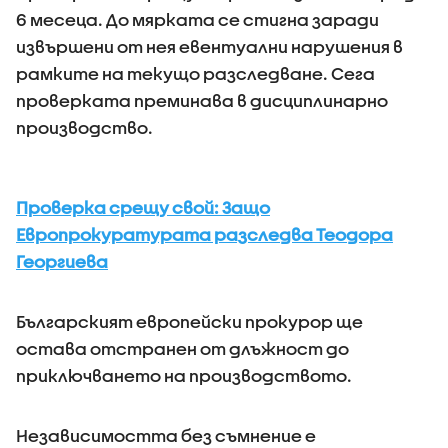
6 месеца. До мярката се стигна заради
извършени от нея евентуални нарушения в
рамките на текущо разследване. Сега
проверката преминава в дисциплинарно
производство.
Проверка срещу свой: Защо
Европрокуратурата разследва Теодора
Георгиева
Българският европейски прокурор ще
остава отстранен от длъжност до
приключването на производството.
Независимостта без съмнение е