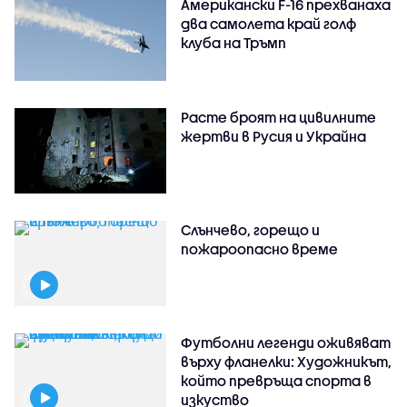
Американски F-16 прехванаха
два самолета край голф
клуба на Тръмп
Расте броят на цивилните
жертви в Русия и Украйна
Слънчево, горещо и
пожароопасно време
Футболни легенди оживяват
върху фланелки: Художникът,
който превръща спорта в
изкуство