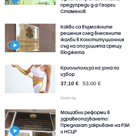
предупреди д-р Георги
Стаменов
Какви са възможните
решения след внесените
жалби в Конституционния
съд на опозицията срещу
бюджета
Криолиполиза на зона по
избор
37.10 €
53.00 €
Grabo.bg
Мащабни реформи в
здравеопазването:
Предлагат закриване на РЗИ
и НСЦР