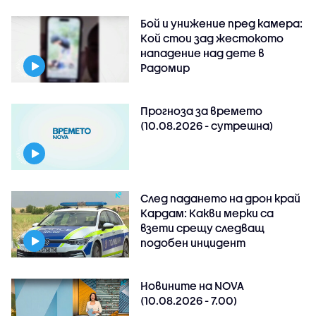
Бой и унижение пред камера:
Кой стои зад жестокото
нападение над дете в
Радомир
Прогноза за времето
(10.08.2026 - сутрешна)
След падането на дрон край
Кардам: Какви мерки са
взети срещу следващ
подобен инцидент
Новините на NOVA
(10.08.2026 - 7.00)