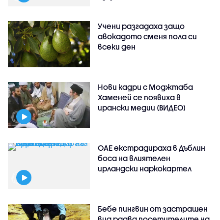
Учени разгадаха защо
авокадото сменя пола си
всеки ден
Нови кадри с Моджтаба
Хаменей се появиха в
ирански медии (ВИДЕО)
ОАЕ екстрадираха в Дъблин
боса на влиятелен
ирландски наркокартел
Бебе пингвин от застрашен
вид радва посетителите на