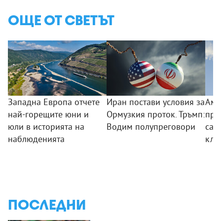
ОЩЕ ОТ СВЕТЪТ
Западна Европа отчете
Иран постави условия за
Аме
най-горещите юни и
Ормузкия проток. Тръмп:
пре
юли в историята на
Водим полупреговори
сам
наблюденията
клу
ПОСЛЕДНИ