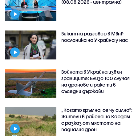
(08.08.2026 - централна)
Викат на разговор в МВнР
посланика на Украйна у нас
Войната в Украйна извън
границите: Близо 100 случая
на дронове и ракети в
съседни държави
„Когато гръмна, се чу силно“:
Жители в района на Кардам
с разказ от мястото на
падналия дрон