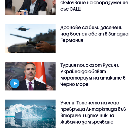
сключване на споразумение
със САЩ
Дронове са били засечени
над военен обект в Западна
Германия
Турция поиска от Русия и
Украйна да обявят
мораториум на атаките в
Черно море
Учени: Топенето на леда
превръща Антарктида във
вторичен източник на
живачно замърсяване