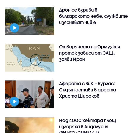
Дрон се взриви в
българското небе, службите
изясняват чий е
Отварянето на Ормузкия
проток зависи от САЩ,
заяви Иран
Аферата с ВиК – Бургас:
Съдът остави в ареста
Христо Широков
Над 4000 хектара площ
изгоряха в Андалусия
(ВИДЕО+СНИМКИ)