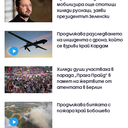
мобилизира още стотици
хиляди руснаци, заяви
президентът Зеленски
Продължава разследването
на инцидента с дрона, който
се взриви край Кардам
Хиляди души участваха в
парада „Прага Прайд“ в
памет на жертвите от
атентата в Берлин
Продължава битката с
пожара край Бобошево