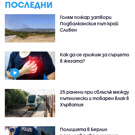
ПОСЛЕДНИ
Голям пожар затвори
Подбалканския път край
Сливен
Как да се грижим за сърцето
в жегата?
25 ранени при сблъсък между
пътнически и товарен влак в
Хърватия
Полицията в Берлин