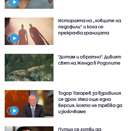
Историята на „ловците на
педофили” и кога се
прекрачва границата
"Дотам и обратно": Дивият
свят на Женда в Родопите
Тодор Тагарев за взривилия
се дрон: Има още една
версия, която не трябва да
изключваме
Путин се готви да