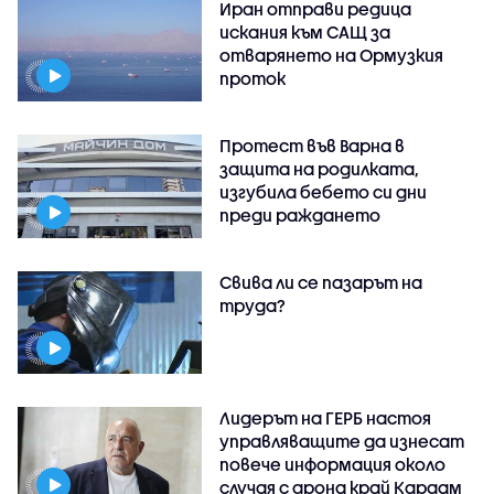
Иран отправи редица
искания към САЩ за
отварянето на Ормузкия
проток
Протест във Варна в
защита на родилката,
изгубила бебето си дни
преди раждането
Свива ли се пазарът на
труда?
Лидерът на ГЕРБ настоя
управляващите да изнесат
повече информация около
случая с дрона край Кардам