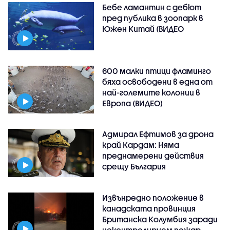
Бебе ламантин с дебют
пред публика в зоопарк в
Южен Китай (ВИДЕО
600 малки птици фламинго
бяха освободени в една от
най-големите колонии в
Европа (ВИДЕО)
Адмирал Ефтимов за дрона
край Кардам: Няма
преднамерени действия
срещу България
Извънредно положение в
канадската провинция
Британска Колумбия заради