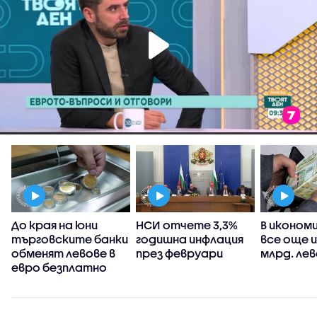
а
До края на юни
НСИ отчете 3,3%
В иконом
с
търговските банки
годишна инфлация
все още и
обменят левове в
през февруари
млрд. ле
евро безплатно