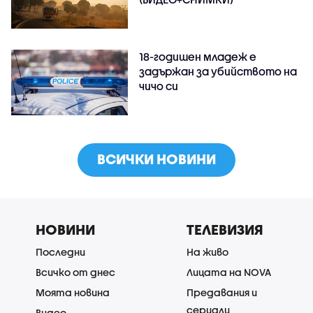
18-годишен младеж е
задържан за убийството на
чичо си
ВСИЧКИ НОВИНИ
НОВИНИ
ТЕЛЕВИЗИЯ
Последни
На живо
Всичко от днес
Лицата на NOVA
Моята новина
Предавания и
сериали
Видео