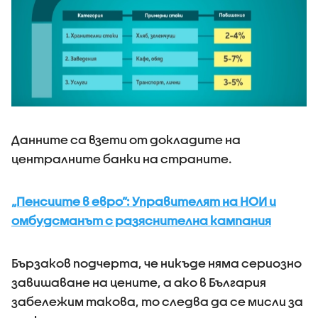
Данните са взети от докладите на
централните банки на страните.
„Пенсиите в евро”: Управителят на НОИ и
омбудсманът с разяснителна кампания
Бързаков подчерта, че никъде няма сериозно
завишаване на цените, а ако в България
забележим такова, то следва да се мисли за