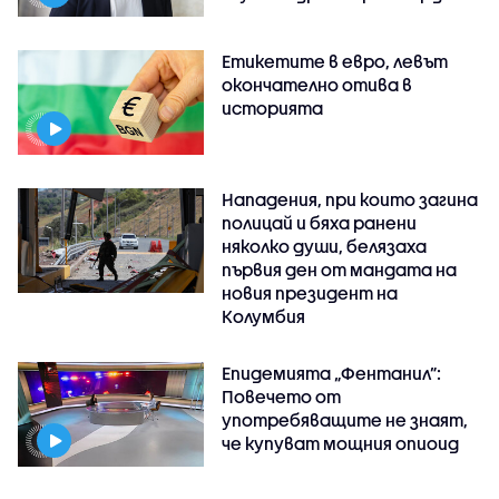
Етикетите в евро, левът
окончателно отива в
историята
Нападения, при които загина
полицай и бяха ранени
няколко души, белязаха
първия ден от мандата на
новия президент на
Колумбия
Епидемията „Фентанил”:
Повечето от
употребяващите не знаят,
че купуват мощния опиоид