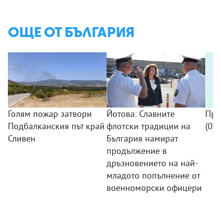
ОЩЕ ОТ БЪЛГАРИЯ
Голям пожар затвори
Йотова: Славните
Про
Подбалканския път край
флотски традиции на
(09
Сливен
България намират
продължение в
дръзновението на най-
младото попълнение от
военноморски офицери