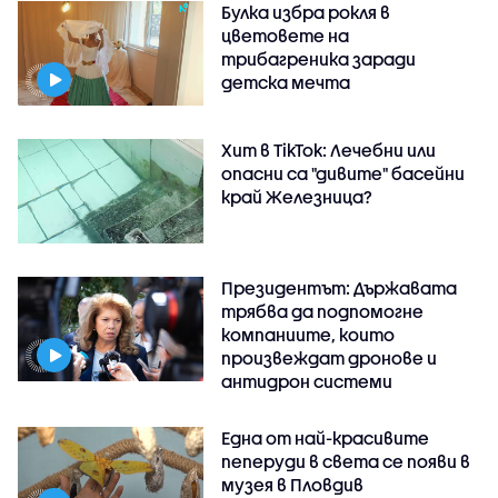
Булка избра рокля в
цветовете на
трибагреника заради
детска мечта
Хит в TikTok: Лечебни или
опасни са "дивите" басейни
край Железница?
Президентът: Държавата
трябва да подпомогне
компаниите, които
произвеждат дронове и
антидрон системи
Една от най-красивите
пеперуди в света се появи в
музея в Пловдив