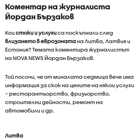
Коментар на журналиста
Йордан Бързаков
Кои
стоки и услуги
са поскъпнали след
влизането в еврозоната
на Литва, Латвия и
Естония? Темата коментира журналистът
на NOVA NEWS Йордан Бързаков.
Той посочи, че от миналата седмица вече има
информация за скок на цените на някои услуги
– ресторантьорство, фризьорство,
строителни дейности, ремонт на
автомобили и др.
Литва