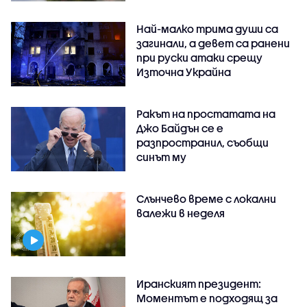
Най-малко трима души са
загинали, а девет са ранени
при руски атаки срещу
Източна Украйна
Ракът на простатата на
Джо Байдън се е
разпространил, съобщи
синът му
Слънчево време с локални
валежи в неделя
Иранският президент:
Моментът е подходящ за