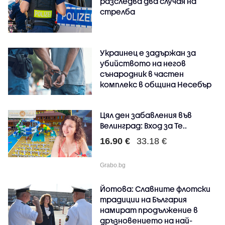
разследва два случая на
стрелба
Украинец е задържан за
убийството на негов
сънародник в частен
комплекс в община Несебър
Цял ден забавления във
Велинград: Вход за Те..
16.90 €
33.18 €
Grabo.bg
Йотова: Славните флотски
традиции на България
намират продължение в
дръзновението на най-