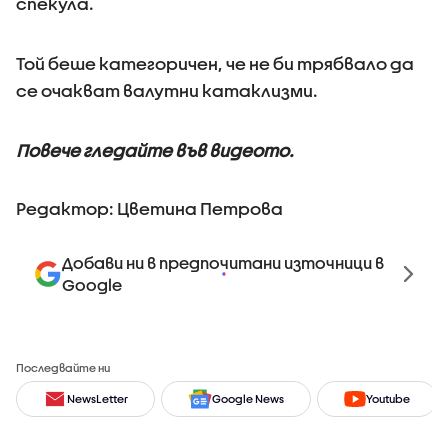
спекула.
Той беше категоричен, че не би трябвало да
се очакват валутни катаклизми.
Повече гледайте във видеото.
Редактор: Цветина Петрова
Добави ни в предпочитани източници в
Google
Последвайте ни
NewsLetter
Google News
Youtube