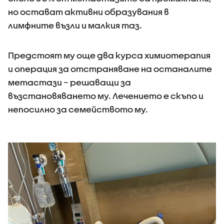
но остават активни образувания в
лимфните възли и малкия таз.
Предстоят му още два курса химиотерапия
и операция за отстраняване на останалите
метастази – решаващи за
възстановяването му. Лечението е скъпо и
непосилно за семейството му.