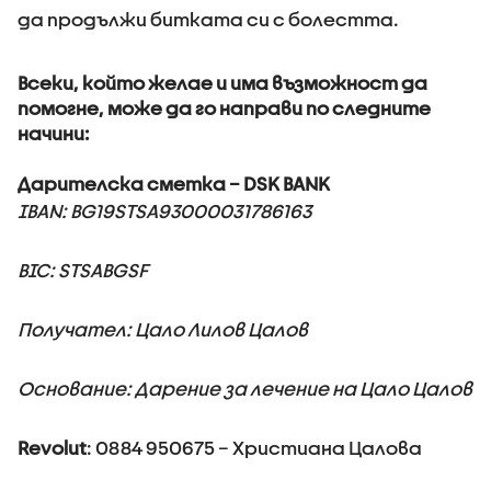
да продължи битката си с болестта.
Всеки, който желае и има възможност да
помогне, може да го направи по следните
начини:
Дарителска сметка – DSK BANK
IBAN: BG19STSA93000031786163
BIC: STSABGSF
Получател: Цало Лилов Цалов
Основание: Дарение за лечение на Цало Цалов
Revolut
: 0884 950675 – Христиана Цалова