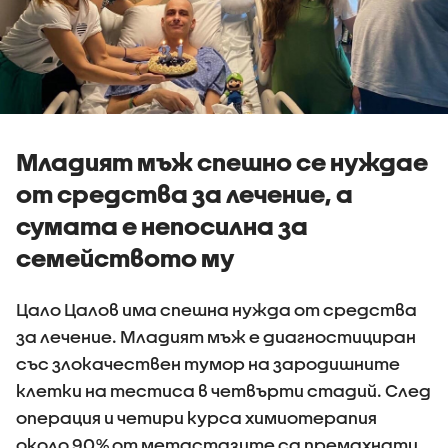
Младият мъж спешно се нуждае
от средства за лечение, а
сумата е непосилна за
семейството му
Цало Цалов има спешна нужда от средства
за лечение. Младият мъж е диагностициран
със злокачествен тумор на зародишните
клетки на тестиса в четвърти стадий. След
операция и четири курса химиотерапия
около 90% от метастазите са премахнати,