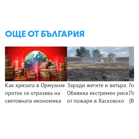
ОЩЕ ОТ БЪЛГАРИЯ
Как кризата в Ормузкия
Заради жегите и вятъра:
Гол
проток се отразява на
Обявиха екстремен риск
Пло
световната икономика
от пожари в Хасковско
(ВИ