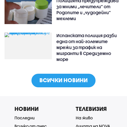
Полицията предупреждава
за мними „лечители“ от
Родопите и „чудодейни“
мехлеми
Испанската полиция разби
една от най-големите
мрежи за трафик на
мигранти в Средиземно
море
ВСИЧКИ НОВИНИ
НОВИНИ
ТЕЛЕВИЗИЯ
Последни
На живо
Всичко от днес
Лицата на NOVA