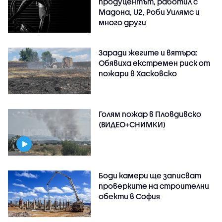
продуцентът, работил с
Мадона, U2, Роби Уилямс и
много други
Заради жегите и вятъра:
Обявиха екстремен риск от
пожари в Хасковско
Голям пожар в Пловдивско
(ВИДЕО+СНИМКИ)
Боди камери ще записват
проверките на строителни
обекти в София