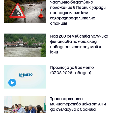
Частично бедствено
положение в Перник заради
пропаднал път към
газоразпределителна
станция
Над 260 семейства получиха
финансова помощ след
наводненията през май и
юни
Прогноза за времето
(07.08.2026 - обедна)
Транспортното
министерство иска от АПИ
да съгласува с бранша