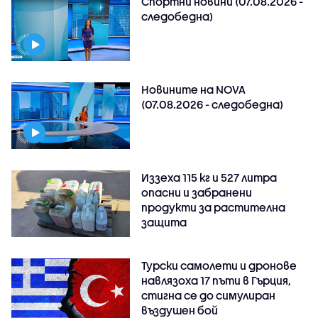
Спортни новини (07.08.2026 -
следобедна)
Новините на NOVA
(07.08.2026 - следобедна)
Иззеха 115 кг и 527 литра
опасни и забранени
продукти за растителна
защита
Турски самолети и дронове
навлязоха 17 пъти в Гърция,
стигна се до симулиран
въздушен бой