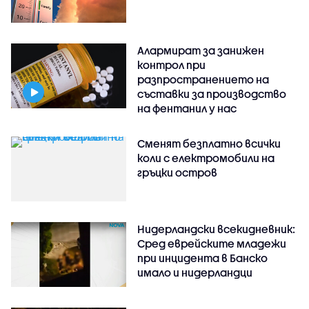
Алармират за занижен
контрол при
разпространението на
съставки за производство
на фентанил у нас
Сменят безплатно всички
коли с електромобили на
гръцки остров
Нидерландски всекидневник:
Сред еврейските младежи
при инцидента в Банско
имало и нидерландци