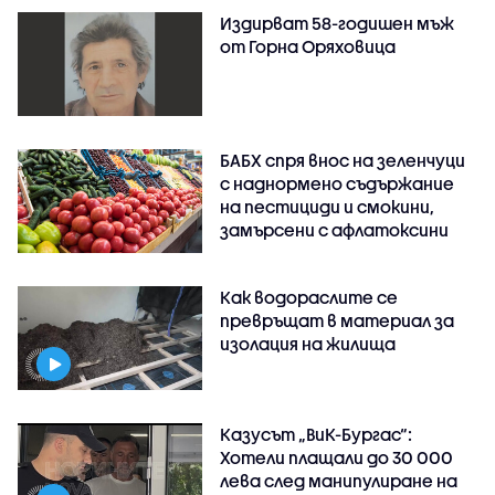
Издирват 58-годишен мъж
от Горна Оряховица
БАБХ спря внос на зеленчуци
с наднормено съдържание
на пестициди и смокини,
замърсени с афлатоксини
Как водораслите се
превръщат в материал за
изолация на жилища
Казусът „ВиК-Бургас“:
Хотели плащали до 30 000
лева след манипулиране на