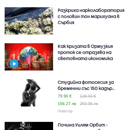
Разкриха нарколаборатория
с половин тон марихуана в
Сърбия
Как кризата в Ормузкия
проток се отразява на
световната икономика
Студийна фотосесия за
бременни със 150 кадър..
79.90 €
128.00 €
156.27 лв
250.35 лв
Grabo.bg
Почина Уилям Орбит -