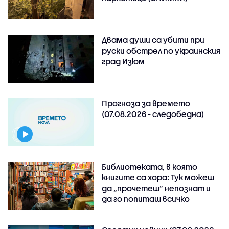
Двама души са убити при
руски обстрeл по украинския
град Изюм
Прогноза за времето
(07.08.2026 - следобедна)
Библиотеката, в която
книгите са хора: Тук можеш
да „прочетеш“ непознат и
да го попиташ всичко