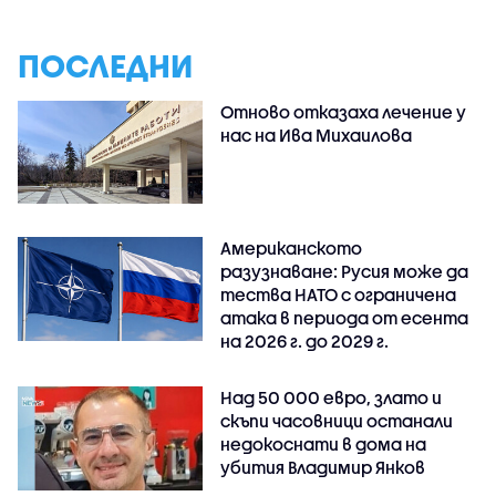
ПОСЛЕДНИ
Отново отказаха лечение у
нас на Ива Михаилова
Американското
разузнаване: Русия може да
тества НАТО с ограничена
атака в периода от есента
на 2026 г. до 2029 г.
Над 50 000 евро, злато и
скъпи часовници останали
недокоснати в дома на
убития Владимир Янков