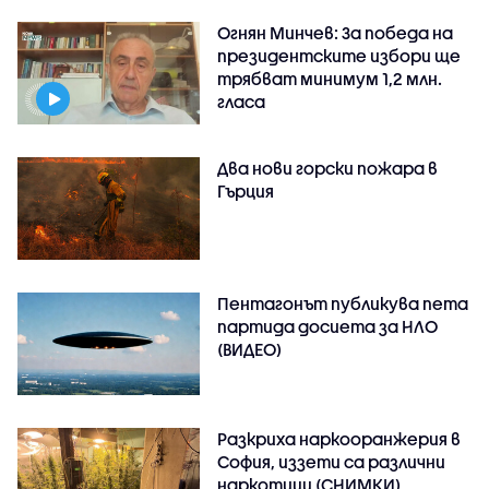
Огнян Минчев: За победа на
президентските избори ще
трябват минимум 1,2 млн.
гласа
Два нови горски пожара в
Гърция
Пентагонът публикува пета
партида досиета за НЛО
(ВИДЕО)
Разкриха наркооранжерия в
София, иззети са различни
наркотици (СНИМКИ)