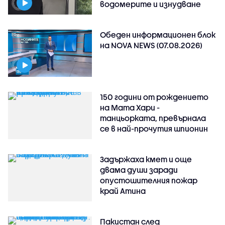
водомерите и изнудване
Обеден информационен блок
на NOVA NEWS (07.08.2026)
150 години от рождението
на Мата Хари -
танцьорката, превърнала
се в най-прочутия шпионин
Задържаха кмет и още
двама души заради
опустошителния пожар
край Атина
Пакистан след