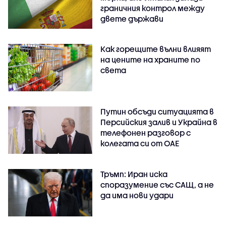
граничния контрол между
двете държави
Как горещите вълни влияят
на цените на храните по
света
Путин обсъди ситуацията в
Персийския залив и Украйна в
телефонен разговор с
колегата си от ОАЕ
Тръмп: Иран иска
споразумение със САЩ, а не
да има нови удари