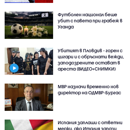
Футболен национал беше
убит с павета при грабеж в
Уганда
Убитият в Пловдив - горен с
цигари и с обръснати вежди,
заподозрените остават в
ареста (ВИДЕО+СНИМКИ)
МВР назначи временно нов
директор на ОДМВР-Бургас
Испания заплаши с ответни
мерки, ако Италия запази