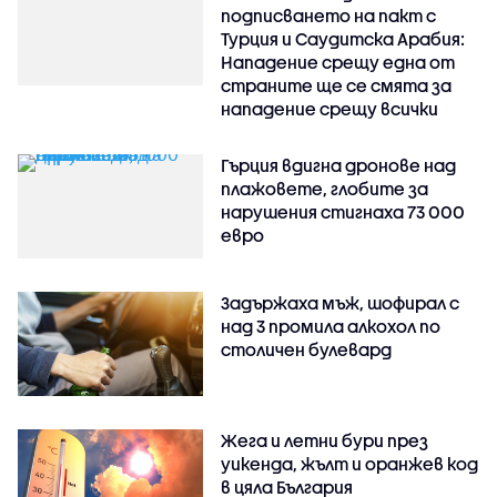
подписването на пакт с
Турция и Саудитска Арабия:
Нападение срещу една от
страните ще се смята за
нападение срещу всички
Гърция вдигна дронове над
плажовете, глобите за
нарушения стигнаха 73 000
евро
Задържаха мъж, шофирал с
над 3 промила алкохол по
столичен булевард
Жега и летни бури през
уикенда, жълт и оранжев код
в цяла България