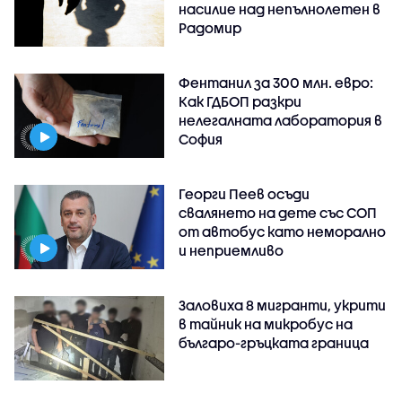
насилие над непълнолетен в
Радомир
Фентанил за 300 млн. евро:
Как ГДБОП разкри
нелегалната лаборатория в
София
Георги Пеев осъди
свалянето на дете със СОП
от автобус като неморално
и неприемливо
Заловиха 8 мигранти, укрити
в тайник на микробус на
българо-гръцката граница