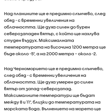
Над планините ще е предимно слънчево, след
обяд - с временни увеличения на
облачността. Ще духа силен до бурен
северозападен вятър, с който ще нахлува
студен въздух. Максималната
температурата на височина 1200 метра ще
бъде около -5°, а на 2000 метра – около -2.
Над Черноморието ще е предимно слънчево,
след обяд - с временни увеличения на
облачността. Ще духа умерен до силен
вятър от запад-северозапад.
Максималните температури ще бъдат
между 8 и 11°, близки до температурата на
морската вода. Вълнението на морето ще