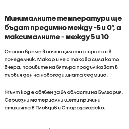
Минималните температури ще
бъдат предимно между -5 и 0°, а
максималните - между 5 и 10
Опасно време в почти цялата страна и в
понеделник. Макар и не с такава сила като
вчера, поривите на вятъра продължават в
първия ден на новогодишната седмица.
Жълт код е обявен за 24 области на България.
Сериозни материални щети причини
стихията в Пловдив и Старозагорско.