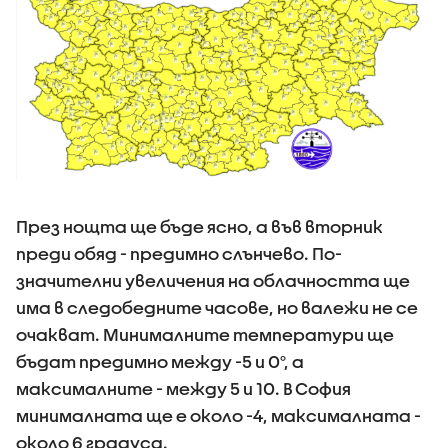
През нощта ще бъде ясно, а във вторник
преди обяд - предимно слънчево. По-
значителни увеличения на облачността ще
има в следобедните часове, но валежи не се
очакват. Минималните температури ще
бъдат предимно между -5 и 0°, а
максималните - между 5 и 10. В София
минималната ще е около -4, максималната -
около 6 градуса.