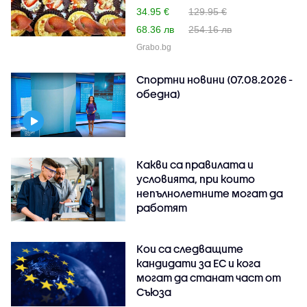
34.95 €
129.95 €
68.36 лв
254.16 лв
Grabo.bg
Спортни новини (07.08.2026 -
обедна)
Какви са правилата и
условията, при които
непълнолетните могат да
работят
Кои са следващите
кандидати за ЕС и кога
могат да станат част от
Съюза