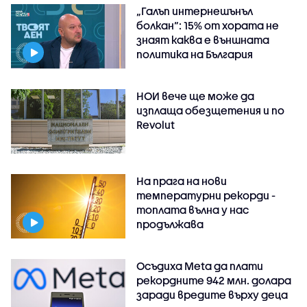
„Галъп интернешънъл
болкан“: 15% от хората не
знаят каква е външната
политика на България
НОИ вече ще може да
изплаща обезщетения и по
Revolut
На прага на нови
температурни рекорди -
топлата вълна у нас
продължава
Осъдиха Meta да плати
рекордните 942 млн. долара
заради вредите върху деца