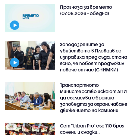
Прогноза за времето
(07.08.2026 - обедна)
Заподозрените за
убийството в Пловдив се
изправиха пред съда, стана
ясно, че побоят продължил
повече от час (СНИМКИ)
Транспортното
министерство иска от АПИ
да съгласува с бранша
заповедта за ограничаване
движението на камиони
Сет "Urban Pro" със 110 броя
солени и сладки..