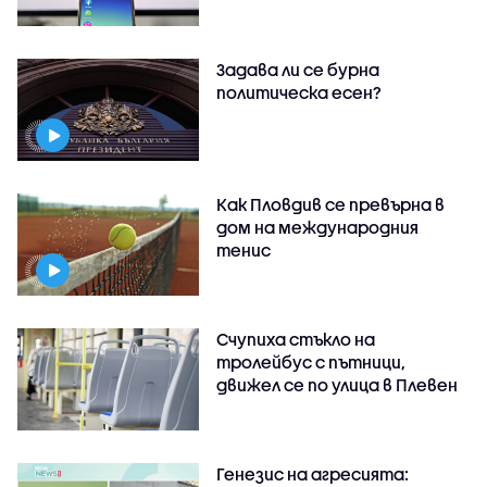
Задава ли се бурна
политическа есен?
Как Пловдив се превърна в
дом на международния
тенис
Счупиха стъкло на
тролейбус с пътници,
движел се по улица в Плевен
Генезис на агресията: