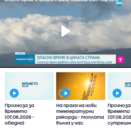
Прогноза за
На прага на нови
Прогноза
времето
температурни
времето
(07.08.2026 -
рекорди - топлата
(07.08.202
обедна)
вълна у нас
сутрешн
продължава