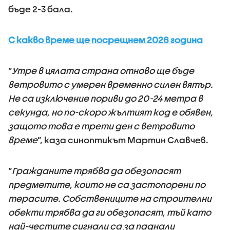
бъде 2-3 бала.
С какво време ще посрещнем 2026 година
“
Утре в цялата страна отново ще бъде
ветровито с умерен временно силен вятър.
Не са изключение пориви до 20-24 метра в
секунда, но по-скоро жълтият код е обявен,
защото това е трети ден с ветровито
време
”, каза синоптикът Мартин Славчев.
“
Гражданите трябва да обезопасят
предметите, които не са застопорени по
терасите. Собствениците на строителни
обекти трябва да ги обезопасят, тъй като
най-честите сигнали са за паднали