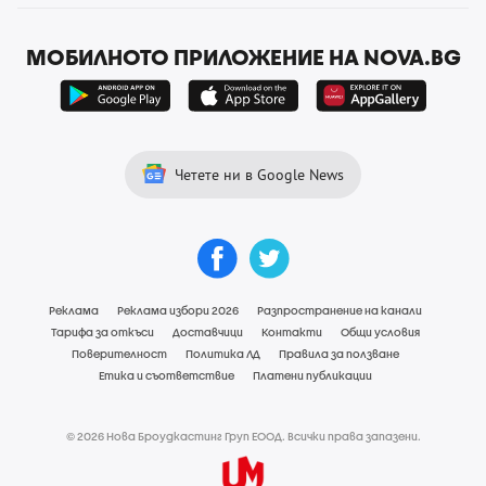
МОБИЛНОТО ПРИЛОЖЕНИЕ НА NOVA.BG
Четете ни в Google News
Реклама
Реклама избори 2026
Разпространение на канали
Тарифа за откъси
Доставчици
Контакти
Общи условия
Поверителност
Политика ЛД
Правила за ползване
Етика и съответствие
Платени публикации
© 2026 Нова Броудкастинг Груп ЕООД. Всички права запазени.