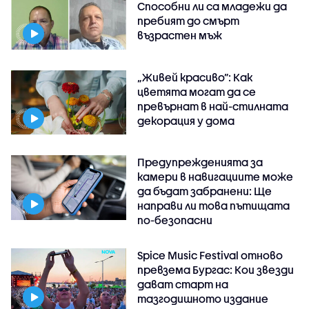
Способни ли са младежи да
пребият до смърт
възрастен мъж
„Живей красиво”: Как
цветята могат да се
превърнат в най-стилната
декорация у дома
Предупрежденията за
камери в навигациите може
да бъдат забранени: Ще
направи ли това пътищата
по-безопасни
Spice Music Festival отново
превзема Бургас: Кои звезди
дават старт на
тазгодишното издание