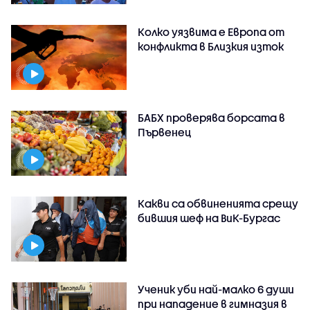
Колко уязвима е Европа от
конфликта в Близкия изток
БАБХ проверява борсата в
Първенец
Какви са обвиненията срещу
бившия шеф на ВиК-Бургас
Ученик уби най-малко 6 души
при нападение в гимназия в