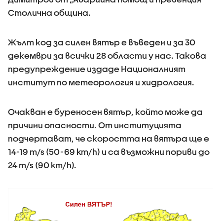
Столична община.
Жълт код за силен вятър е въведен и за 30
декември за всички 28 области у нас. Такова
предупреждение издаде Националният
институт по метеорология и хидрология.
Очакван е буреносен вятър, който може да
причини опасности. От институцията
подчертават, че скоростта на вятъра ще е
14-19 m/s (50-69 km/h) и са възможни пориви до
24 m/s (90 km/h).