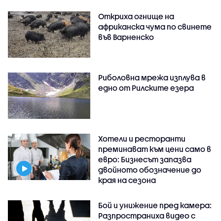
Откриха огнище на
африканска чума по свинете
във Варненско
Риболовна мрежа изплува в
едно от Рилските езера
Хотели и ресторанти
преминават към цени само в
евро: Бизнесът запазва
двойното обозначение до
края на сезона
Бой и унижение пред камера:
Разпространиха видео с