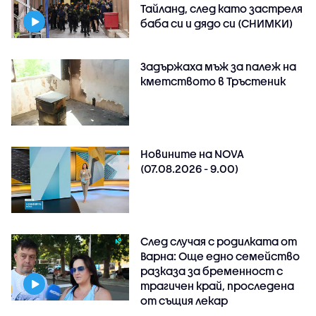
Тайланд, след като застреля
баба си и дядо си (СНИМКИ)
Задържаха мъж за палеж на
кметството в Тръстеник
Новините на NOVA
(07.08.2026 - 9.00)
След случая с родилката от
Варна: Още едно семейство
разказа за бременност с
трагичен край, проследена
от същия лекар