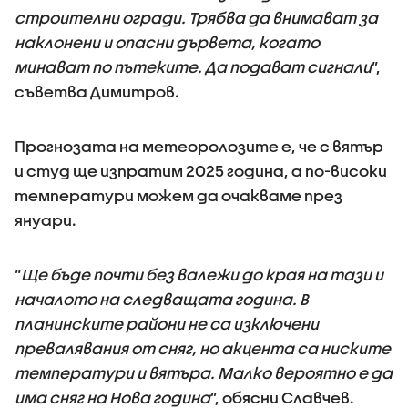
строителни огради. Трябва да внимават за
наклонени и опасни дървета, когато
минават по пътеките. Да подават сигнали
”,
съветва Димитров.
Прогнозата на метеоролозите е, че с вятър
и студ ще изпратим 2025 година, а по-високи
температури можем да очакваме през
януари.
“
Ще бъде почти без валежи до края на тази и
началото на следващата година. В
планинските райони не са изключени
превалявания от сняг, но акцента са ниските
температури и вятъра. Малко вероятно е да
има сняг на Нова година
”, обясни Славчев.