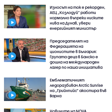
Износът на ток е рекорден,
АЕЦ „Козлодуй“ работи
нормално въпреки ниските
нива на Дунав, увери
енергийният министър
Председателят на
Федерацията на
ционистите в България:
Групата деца в Банско е
дошла на международен
лагер по наша инициатива
Емблематичният
ледоразбивач Arctic Sunrise
на „Грийнпийс” акостира във
Варна
Новините на NOVA