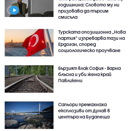
годишнина: Словото му ни
призовава да търсим
смисъла
Турската опозиционна „Нова
партия“ изпреварва тази на
Ердоган, според
социологическо проучване
Бързият влак София - Варна
блъсна и уби жена край
Павликени
Сапьори премахнаха
експлозиви от Дунав в
центъра на Будапеща