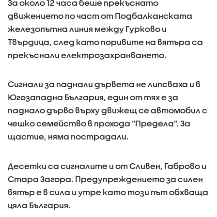
За около 12 часа беше прекъснато
движението по част от Подбалканската
железопътна линия между Гурково и
Твърдица, след като поривите на вятъра са
прекъснали електрозахранването.
Сигнали за паднали дървета не липсваха и в
Югозападна България, един от тях е за
паднало дърво върху движещ се автомобил с
чешко семейство в прохода “Предела”. За
щастие, няма пострадали.
Десетки са сигналите и от Сливен, Габрово и
Стара Загора. Предупреждението за силен
вятър е в сила и утре като този път обхваща
цяла България.