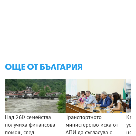
ОЩЕ ОТ БЪЛГАРИЯ
Над 260 семейства
Транспортното
Как
получиха финансова
министерство иска от
усл
помощ след
АПИ да съгласува с
неп