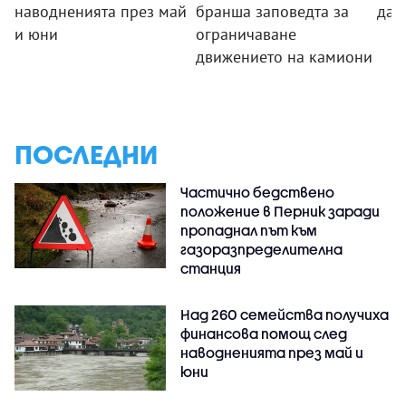
наводненията през май
бранша заповедта за
да 
и юни
ограничаване
движението на камиони
ПОСЛЕДНИ
Частично бедствено
положение в Перник заради
пропаднал път към
газоразпределителна
станция
Над 260 семейства получиха
финансова помощ след
наводненията през май и
юни