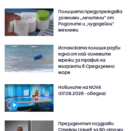
Полицията предупреждава
за мними „лечители“ от
Родопите и „чудодейни“
мехлеми
Испанската полиция разби
една от най-големите
мрежи за трафик на
мигранти в Средиземно
море
Новините на NOVA
(07.08.2026 - обедна)
Президентът поздрави
Стефан Цанев за 90-ата му