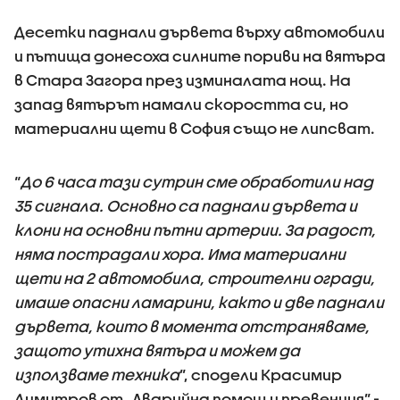
Десетки паднали дървета върху автомобили
и пътища донесоха силните пориви на вятъра
в Стара Загора през изминалата нощ. На
запад вятърът намали скоростта си, но
материални щети в София също не липсват.
“
До 6 часа тази сутрин сме обработили над
35 сигнала. Основно са паднали дървета и
клони на основни пътни артерии. За радост,
няма пострадали хора. Има материални
щети на 2 автомобила, строителни огради,
имаше опасни ламарини, както и две паднали
дървета, които в момента отстраняваме,
защото утихна вятъра и можем да
използваме техника
”, сподели Красимир
Димитров от „Аварийна помощ и превенция” -