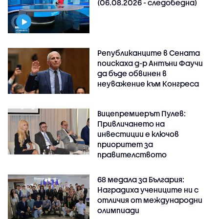
(06.08.2026 - следобедна)
Републиканците в Сената
поискаха д-р Антъни Фаучи
да бъде обвинен в
неуважение към Конгреса
Вицепремиерът Пулев:
Привличането на
инвестиции е ключов
приоритет за
правителството
68 медала за България:
Наградиха учениците ни с
отличия от международни
олимпиади