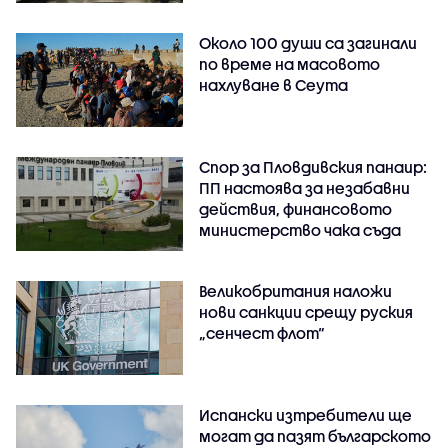
Около 100 души са загинали
по време на масовото
нахлуване в Сеута
Спор за Пловдивския панаир:
ПП настоява за незабавни
действия, финансовото
министерство чака съда
Великобритания наложи
нови санкции срещу руския
„сенчест флот“
Испански изтребители ще
могат да пазят българското