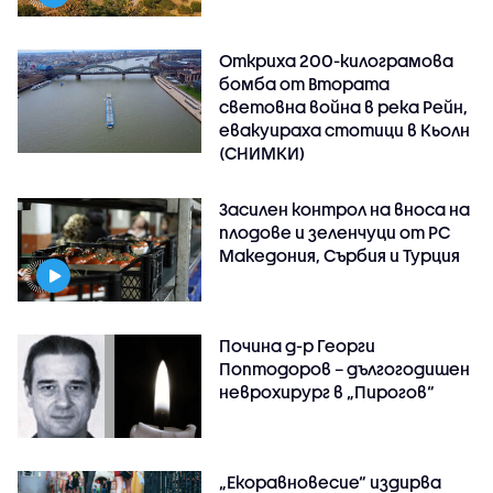
Откриха 200-килограмова
бомба от Втората
световна война в река Рейн,
евакуираха стотици в Кьолн
(СНИМКИ)
Засилен контрол на вноса на
плодове и зеленчуци от РС
Македония, Сърбия и Турция
Почина д-р Георги
Поптодоров – дългогодишен
неврохирург в „Пирогов“
„Екоравновесие“ издирва