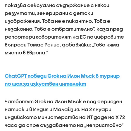
показва сексуално съдържание с някои
резултати, генерирани с детски
изображения. Това не е пикантно. Това е
незаконно. Това е отвратително“, каза пред
репортери говорителят на ЕС по цифровите
въпроси Томас Рение, добавяйки: „Това няма
място в Европа.“
ChatGPT победи Grok на Илон Мъск в турнир
по шах за изкуствен интелект
Чатботът Grok на Илон Мъск е под сериозен
натиск и в Индия и Малайзия. На 2 януари
индийското министерство на ИТ даде на X 72
часа да спре създаването на „непристойно“