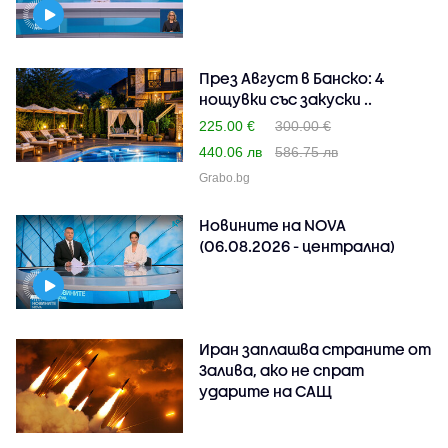
През Август в Банско: 4
нощувки със закуски ..
225.00 €
300.00 €
440.06 лв
586.75 лв
Grabo.bg
Новините на NOVA
(06.08.2026 - централна)
Иран заплашва страните от
Залива, ако не спрат
ударите на САЩ