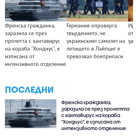
Френска гражданка,
Германия опроверга
Ира
заразила се през
твърдението, че
от 
пролетта с хантавирус
украинският самолет на
уда
на кораба "Хондиус", е
летището в Лайпциг е
изписана от
превозвал боеприпаси
интензивното отделение
ПОСЛЕДНИ
Френска гражданка,
заразила се през пролетта
с хантавирус на кораба
"Хондиус", е изписана от
интензивното отделение