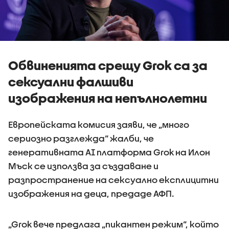
Обвиненията срещу Grok са за
сексуални фалшиви
изображения на непълнолетни
Европейската комисия заяви, че „много
сериозно разглежда“ жалби, че
генеративната AI платформа Grok на Илон
Мъск се използва за създаване и
разпространение на сексуално експлицитни
изображения на деца, предаде АФП.
„Grok вече предлага „пикантен режим“, който