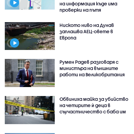
на информация къде има
проверки на пътя
Ниското ниво на Дунав
заплашва АЕЦ-овете в
Европа
Румен Радев разговаря с
министъра на външните
работи на Великобритания
Обвиниха майка за убийство
на четирите ѝ деца в
съучастничество с баба им