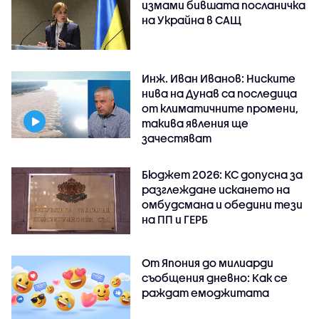
измами бившата посланичка
на Украйна в САЩ
Инж. Иван Иванов: Ниските
нива на Дунав са последица
от климатичните промени,
такива явления ще
зачестяват
Бюджет 2026: КС допусна за
разглеждане искането на
омбудсмана и обедини тези
на ПП и ГЕРБ
От Япония до милиарди
съобщения дневно: Как се
раждат емоджитата