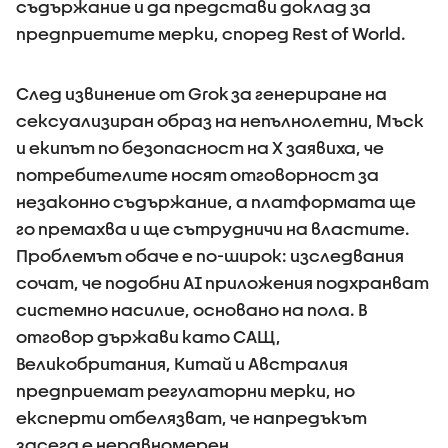
съдържание и да представи доклад за
предприетите мерки, според Rest of World.
След извинение от Grok за генериране на
сексуализиран образ на непълнолетни, Мъск
и екипът по безопасност на X заявиха, че
потребителите носят отговорност за
незаконно съдържание, а платформата ще
го премахва и ще сътрудничи на властите.
Проблемът обаче е по-широк: изследвания
сочат, че подобни AI приложения подхранват
системно насилие, основано на пола. В
отговор държави като САЩ,
Великобритания, Китай и Австралия
предприемат регулаторни мерки, но
експерти отбелязват, че напредъкът
засега е неравномерен.