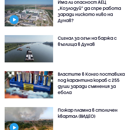
Има ли опасност АЕЦ
„Козлодуй” да спре работа
заради ниското ниво на
Дунав?
Сигнал за огън на баржа с
въглища в Дунав
Властите в Конго поставиха
под карантина кораб с 255
души заради съмнения за
ебола
Пожар пламна в столичен
квартал (ВИДЕО)