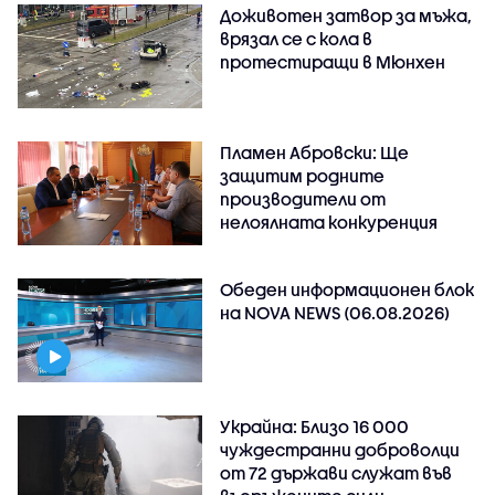
Доживотен затвор за мъжа,
врязал се с кола в
протестиращи в Мюнхен
Пламен Абровски: Ще
защитим родните
производители от
нелоялната конкуренция
Обеден информационен блок
на NOVA NEWS (06.08.2026)
Украйна: Близо 16 000
чуждестранни доброволци
от 72 държави служат във