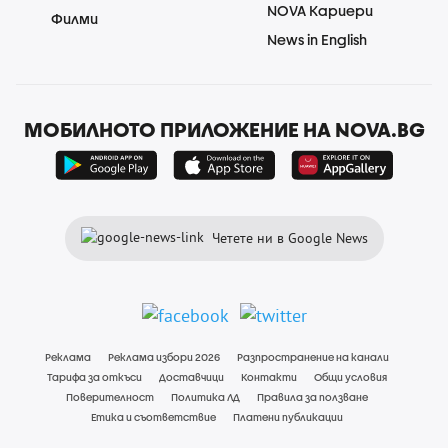
NOVA Кариери
Филми
News in English
МОБИЛНОТО ПРИЛОЖЕНИЕ НА NOVA.BG
Четете ни в Google News
Реклама
Реклама избори 2026
Разпространение на канали
Тарифа за откъси
Доставчици
Контакти
Общи условия
Поверителност
Политика ЛД
Правила за ползване
Етика и съответствие
Платени публикации