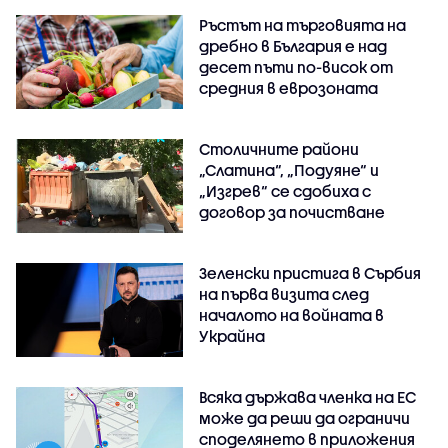
Ръстът на търговията на
дребно в България е над
десет пъти по-висок от
средния в еврозоната
Столичните райони
„Слатина“, „Подуяне“ и
„Изгрев“ се сдобиха с
договор за почистване
Зеленски пристига в Сърбия
на първа визита след
началото на войната в
Украйна
Всяка държава членка на ЕС
може да реши да ограничи
споделянето в приложения