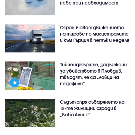
небе при необходимост
Ограничават движението
на тирове по магистралите
и към Гърция в петък и неделя
Тийнейджърите, задържани
за убийството в Пловдив,
твърдят, че са „ловци на
педофили”
Съдът спря събарянето на
12-те жилищни сгради в
„Баба Алино“