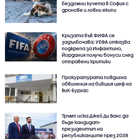
бездомни кучета в София с
дронове и ловни екипи
Кризата във ФИФА се
задълбочава: УЕФА отказва
подкрепа за Инфантино,
Йордания получи бонуси след
отправени критики
Прокуратурата повдигна
обвинения на бившия шеф на
ВиК-Бургас
Тръмп иска Джей Ди Ванс да
бъде кандидат-
президентът на
републиканците през 2028