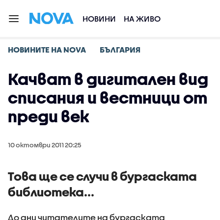
НОВИНИ
НА ЖИВО
НОВИНИТЕ НА NOVA
БЪЛГАРИЯ
Качват в дигитален вид
списания и вестници от
преди век
10 октомври 2011 20:25
Това ще се случи в бургаската
библиотека...
До дни читателите на бургаската