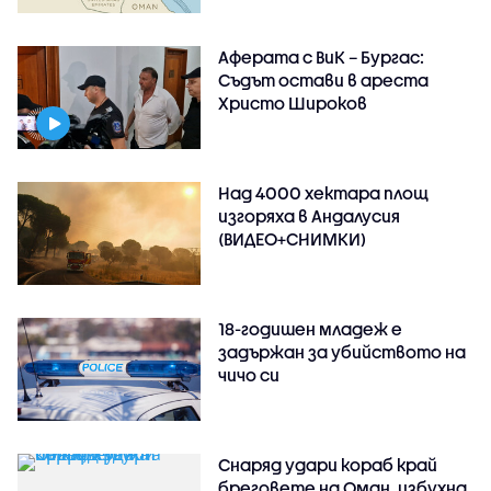
Аферата с ВиК – Бургас:
Съдът остави в ареста
Христо Широков
Над 4000 хектара площ
изгоряха в Андалусия
(ВИДЕО+СНИМКИ)
18-годишен младеж е
задържан за убийството на
чичо си
Снаряд удари кораб край
бреговете на Оман, избухна