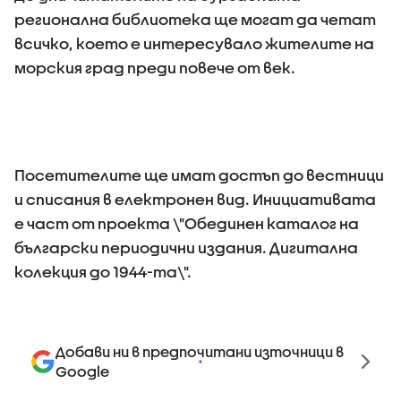
регионална библиотека ще могат да четат
всичко, което е интересувало жителите на
морския град преди повече от век.
Посетителите ще имат достъп до вестници
и списания в електронен вид. Инициативата
е част от проекта \"Обединен каталог на
български периодични издания. Дигитална
колекция до 1944-та\".
Добави ни в предпочитани източници в
Google