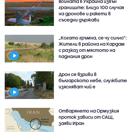
Войната в Украйна извън
границите: Близо 100 случая
на дронове и ракети в
съседни държави
„Когато гръмна, се чу силно“:
Жители в района на Кардам
с разказ от мястото на
падналия дрон
Дрон се взриви в
българското небе, службите
изясняват чий е
Отварянето на Ормузкия
проток зависи от САЩ,
заяви Иран