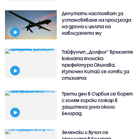
Депутати настояват за
установяване на произхода
на дрона и целта на
навлизането му
Тайфунът „Долфин” връхлетя
южната японска
префектура Окинава,
Източен Китай се готви за
стихията
Трети ден в Сърбия се борят
с голям горски пожар в
защитена зона около
Белград
Зеленски и Вучич се
срещнаха в Белград