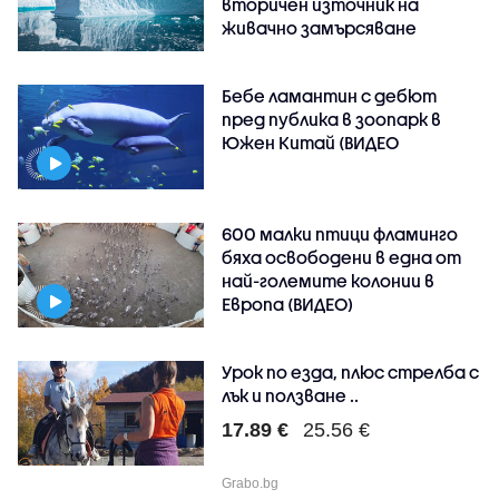
вторичен източник на
живачно замърсяване
Бебе ламантин с дебют
пред публика в зоопарк в
Южен Китай (ВИДЕО
600 малки птици фламинго
бяха освободени в една от
най-големите колонии в
Европа (ВИДЕО)
Урок по езда, плюс стрелба с
лък и ползване ..
17.89 €
25.56 €
Grabo.bg