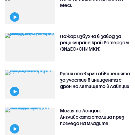
Меси
Пожар избухна в завод за
рециклиране край Ротердам
(ВИДЕО+СНИМКИ)
Русия отхвърли обвиненията
за участие в инцидента с
дрон на летището в Лайпциг
Магията Лондон:
Английската столица през
погледа на младите