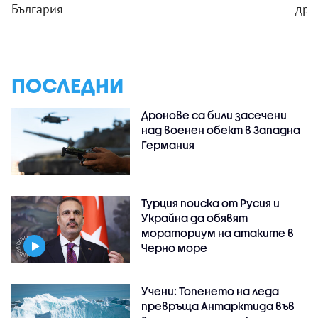
България
дро
ПОСЛЕДНИ
Дронове са били засечени
над военен обект в Западна
Германия
Турция поиска от Русия и
Украйна да обявят
мораториум на атаките в
Черно море
Учени: Топенето на леда
превръща Антарктида във