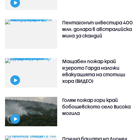
Пентагонът инвестира 400
млн. долара в австралийска
мина за скандий
Мащабен пожар край
езерото Гарда наложи
евакуацията на стотици
хора (ВИДЕО)
Голям пожар гори край
бобошевското село Висока
могила
Почина бащата на Лионел