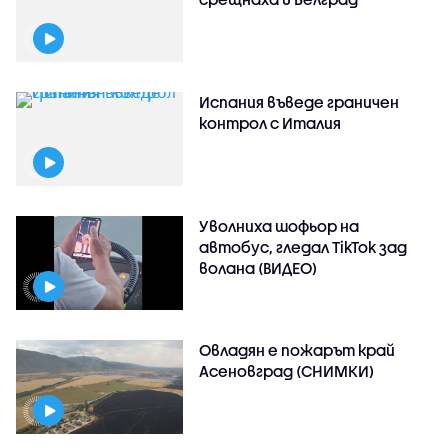
Испания въведе граничен
контрол с Италия
Уволниха шофьор на
автобус, гледал TikTok зад
волана (ВИДЕО)
Овладян е пожарът край
Асеновград (СНИМКИ)