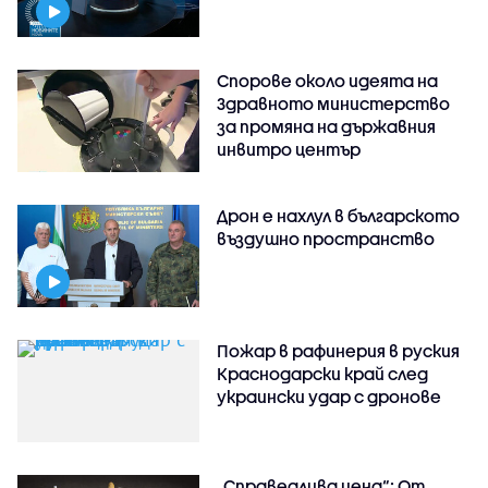
Спорове около идеята на
Здравното министерство
за промяна на държавния
инвитро център
Дрон е нахлул в българското
въздушно пространство
Пожар в рафинерия в руския
Краснодарски край след
украински удар с дронове
„Справедлива цена“: От