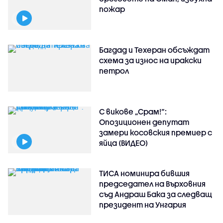
пожар
Багдад и Техеран обсъждат
схема за износ на иракски
петрол
С викове „Срам!“:
Опозиционен депутат
замери косовския премиер с
яйца (ВИДЕО)
ТИСА номинира бившия
председател на Върховния
съд Андраш Бака за следващ
президент на Унгария