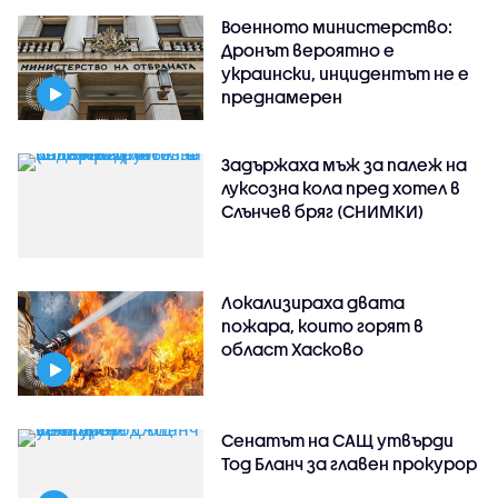
Военното министерство:
Дронът вероятно е
украински, инцидентът не е
преднамерен
Задържаха мъж за палеж на
луксозна кола пред хотел в
Слънчев бряг (СНИМКИ)
Локализираха двата
пожара, които горят в
област Хасково
Сенатът на САЩ утвърди
Тод Бланч за главен прокурор