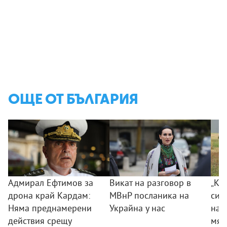
ОЩЕ ОТ БЪЛГАРИЯ
Адмирал Ефтимов за
Викат на разговор в
„Ког
дрона край Кардам:
МВнР посланика на
сил
Няма преднамерени
Украйна у нас
на 
действия срещу
мяс