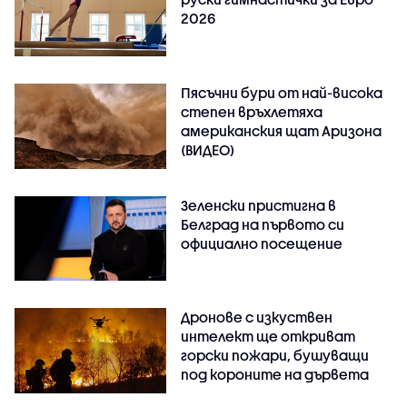
2026
Пясъчни бури от най-висока
степен връхлетяха
американския щат Аризона
(ВИДЕО)
Зеленски пристигна в
Белград на първото си
официално посещение
Дронове с изкуствен
интелект ще откриват
горски пожари, бушуващи
под короните на дървета