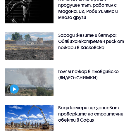
продуцентът, работил с
Мадона, U2, Роби Уилямс и
много други
Заради жегите и вятъра:
Обявиха екстремен риск от
пожари в Хасковско
Голям пожар в Пловдивско
(ВИДЕО+СНИМКИ)
Боди камери ще записват
проверките на строителни
обекти в София