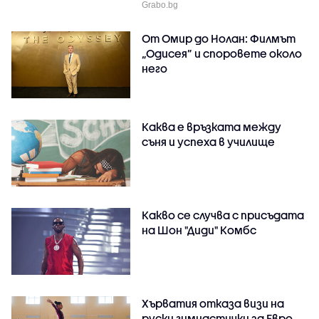
Grabo.bg
От Омир до Нолан: Филмът
„Одисея” и споровете около
него
Каква е връзката между
съня и успеха в училище
Какво се случва с присъдата
на Шон "Диди" Комбс
Хърватия отказа визи на
руски гимнастички за Евро