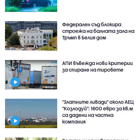
Федерален съд блокира
строежа на балната зала на
Тръмп в Белия дом
АПИ въвежда нови критерии
за спиране на тировете
"Златните ливади" около АЕЦ
"Козлодуй": 1600 евро за кв.м
са дадени на частна
компания