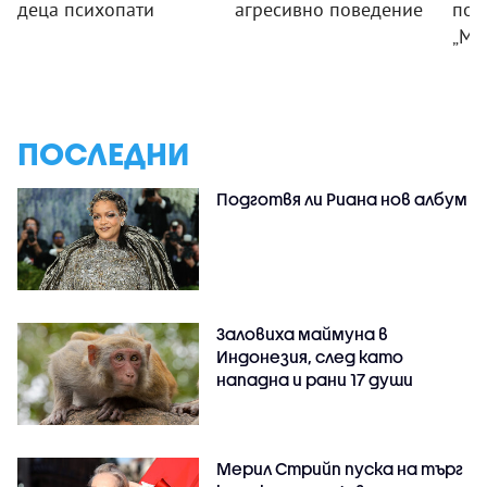
деца психопати
агресивно поведение
под
„Мл
ПОСЛЕДНИ
Подготвя ли Риана нов албум
Заловиха маймуна в
Индонезия, след като
нападна и рани 17 души
Мерил Стрийп пуска на търг