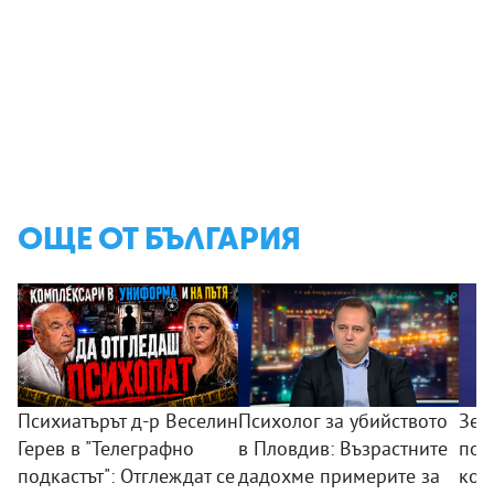
ОЩЕ ОТ БЪЛГАРИЯ
Психиатърът д-р Веселин
Психолог за убийството
Зем
Герев в "Телеграфно
в Пловдив: Възрастните
пои
подкастът": Отглеждат се
дадохме примерите за
ком