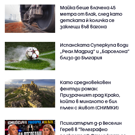
Майка беше влачена 45
метра от влак, след като
детската ѝ количка се
заклещи във вагона
Испанската Суперкупа води
„Реал Мадрид“ и „Барселона“
близо до България
Като средновековен
фентъзи роман:
Призрачният град Крако,
който в миналото е бил
пълен с живот (СНИМКИ)
Психиатърът д-р Веселин
Герев в "Телеграфно