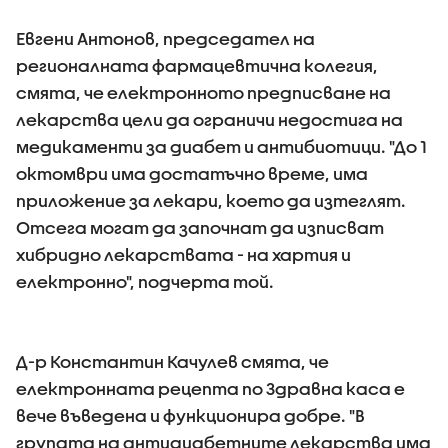
Евгени Антонов, председател на
регионалната фармацевтична колегия,
смята, че електронното предписване на
лекарства цели да ограничи недостига на
медикаменти за диабет и антибиотици. "До 1
октомври има достатъчно време, има
приложение за лекари, което да изтеглят.
Отсега могат да започнат да изписват
хибридно лекарствата - на хартия и
електронно", подчерта той.
Д-р Константин Качулев смята, че
електронната рецепта по Здравна каса е
вече въведена и функционира добре. "В
групата на антидиабетните лекарства има