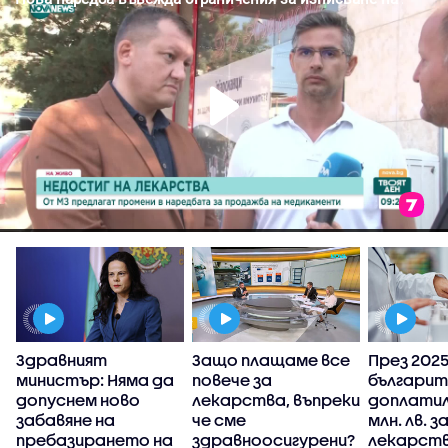
Здравният
Защо плащаме все
През 2025 
министър: Няма да
повече за
българит
у
допуснем ново
лекарства, въпреки
доплатил
забавяне на
че сме
млн. лв. з
пребазирането на
здравноосигурени?
лекарств