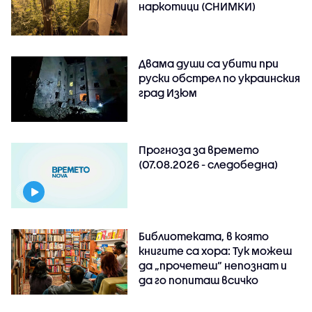
наркотици (СНИМКИ)
Двама души са убити при
руски обстрeл по украинския
град Изюм
Прогноза за времето
(07.08.2026 - следобедна)
Библиотеката, в която
книгите са хора: Тук можеш
да „прочетеш“ непознат и
да го попиташ всичко