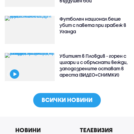
въздушен бой
Футболен национал беше
убит с павета при грабеж в
Уганда
Убитият в Пловдив - горен с
цигари и с обръснати вежди,
заподозрените остават в
ареста (ВИДЕО+СНИМКИ)
ВСИЧКИ НОВИНИ
НОВИНИ
ТЕЛЕВИЗИЯ