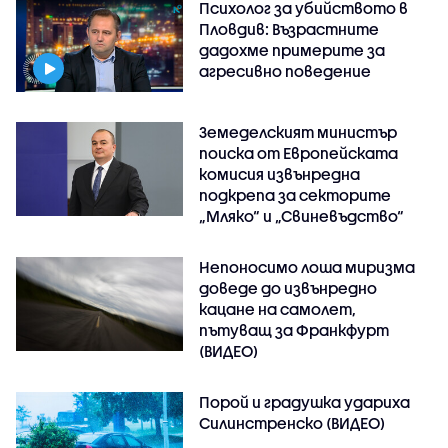
Психолог за убийството в
Пловдив: Възрастните
дадохме примерите за
агресивно поведение
Земеделският министър
поиска от Европейската
комисия извънредна
подкрепа за секторите
„Мляко“ и „Свиневъдство“
Непоносимо лоша миризма
доведе до извънредно
кацане на самолет,
пътуващ за Франкфурт
(ВИДЕО)
Порой и градушка удариха
Силинстренско (ВИДЕО)