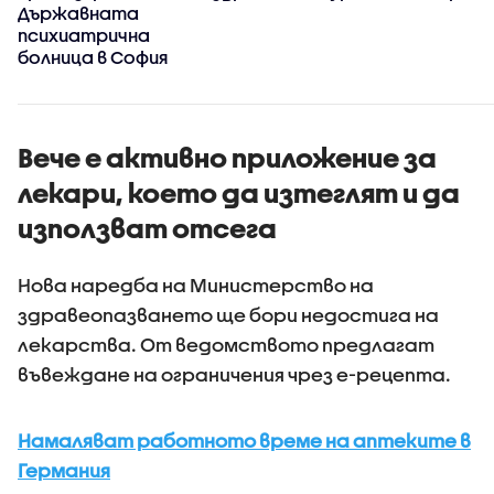
Държавната
психиатрична
болница в София
Вече е активно приложение за
лекари, което да изтеглят и да
използват отсега
Нова наредба на Министерство на
здравеопазването ще бори недостига на
лекарства. От ведомството предлагат
въвеждане на ограничения чрез е-рецепта.
Намаляват работното време на аптеките в
Германия