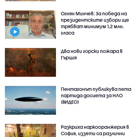
Огнян Минчев: За победа на
президентските избори ще
трябват минимум 1,2 млн.
гласа
Два нови горски пожара в
Гърция
Пентагонът публикува пета
партида досиета за НЛО
(ВИДЕО)
Разкриха наркооранжерия в
София, иззети са различни