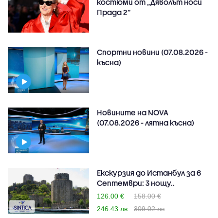
костюми от „Дяволът носи
Прада 2“
Спортни новини (07.08.2026 -
късна)
Новините на NOVA
(07.08.2026 - лятна късна)
Екскурзия до Истанбул за 6
Септември: 3 нощу..
126.00 €
158.00 €
246.43 лв
309.02 лв