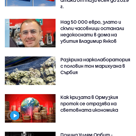
г.
Над 50 000 евро, злато и
скъпи часовници останали
недокоснати в дома на
убития Владимир Янков
Разкриха нарколаборатория
с половин тон марихуана в
Сърбия
Как кризата в Ормузкия
проток се отразява на
световната икономика
Почина Уилям Орбит -